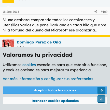
18 Sep 2014
#109
Si uno acabara comprando todos los cachivaches y
utensilios varios que pone Darkiano en cada hilo que abre
ni la fortuna del dueño del Microsoft ese alcanzaría...
Domingo Perez de Oña
Clásico
Valoramos tu privacidad
18 Sep 2014
#110
Utilizamos
cookies
esenciales para que este sitio funcione,
Me asalta una terrible duda.
y cookies opcionales para mejorar tu experiencia.
Cuando llegue el apocalípsis, ¿como debemos actuar en
todo lo referente a la limpieza del hogar, siempre
Ver más información y configurar tus preferencias
siguiendo las directrices prepper? ¿Debemos acondicionar
un bunker con stock suficiente de estos productos para no
Arri
Aceptar todas las cookies
tener las cueva llena de mierda? ¿Los fabricamos
Pie
nosotros mismos?
Rechazar cookies opcionales