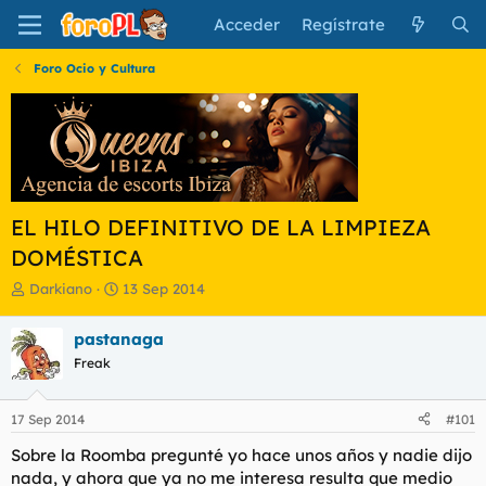
Acceder
Regístrate
Foro Ocio y Cultura
EL HILO DEFINITIVO DE LA LIMPIEZA
DOMÉSTICA
I
F
Darkiano
13 Sep 2014
n
e
i
c
pastanaga
c
h
Freak
i
a
a
d
d
e
17 Sep 2014
#101
o
i
r
n
Sobre la Roomba pregunté yo hace unos años y nadie dijo
d
i
nada, y ahora que ya no me interesa resulta que medio
e
c