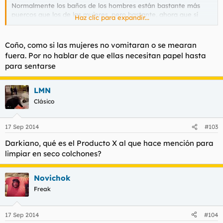
Normalmente los baños de los hombres están bastante más
puercos que los de las mujeres, pero bastante, ahora que sí
Haz clic para expandir...
vosotros vivís en barrios metro sexuales pues me callo, pero el
mundo es otra cosa.
Coño, como si las mujeres no vomitaran o se mearan
fuera. Por no hablar de que ellas necesitan papel hasta
para sentarse
LMN
Clásico
17 Sep 2014
#103
Darkiano, qué es el Producto X al que hace mención para
limpiar en seco colchones?
Novichok
Freak
17 Sep 2014
#104