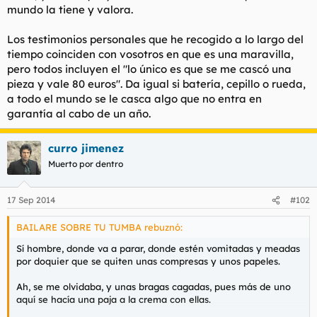
mundo la tiene y valora.
l
i
t
o
e
Los testimonios personales que he recogido a lo largo del
m
tiempo coinciden con vosotros en que es una maravilla,
a
pero todos incluyen el "lo único es que se me cascó una
pieza y vale 80 euros". Da igual si batería, cepillo o rueda,
a todo el mundo se le casca algo que no entra en
garantía al cabo de un año.
curro jimenez
Muerto por dentro
17 Sep 2014
#102
BAILARE SOBRE TU TUMBA rebuznó:
Sí hombre, donde va a parar, donde estén vomitadas y meadas
por doquier que se quiten unas compresas y unos papeles.
Ah, se me olvidaba, y unas bragas cagadas, pues más de uno
aquí se hacía una paja a la crema con ellas.