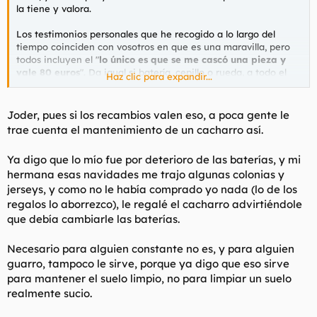
la tiene y valora.
Los testimonios personales que he recogido a lo largo del
tiempo coinciden con vosotros en que es una maravilla, pero
todos incluyen el "
lo único es que se me cascó una pieza y
vale 80 euros
". Da igual si batería, cepillo o rueda, a todo el
Haz clic para expandir...
mundo se le casca algo que no entra en garantía al cabo de un
año.
Joder, pues si los recambios valen eso, a poca gente le
trae cuenta el mantenimiento de un cacharro así.
Ya digo que lo mío fue por deterioro de las baterías, y mi
hermana esas navidades me trajo algunas colonias y
jerseys, y como no le había comprado yo nada (lo de los
regalos lo aborrezco), le regalé el cacharro advirtiéndole
que debía cambiarle las baterías.
Necesario para alguien constante no es, y para alguien
guarro, tampoco le sirve, porque ya digo que eso sirve
para mantener el suelo limpio, no para limpiar un suelo
realmente sucio.