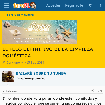
Acceder
Regístrate
Foro Ocio y Cultura
EL HILO DEFINITIVO DE LA LIMPIEZA
DOMÉSTICA
I
F
Darkiano
13 Sep 2014
n
e
i
c
BAILARÉ SOBRE TU TUMBA
c
h
Conspirotaggeanoico
i
a
a
d
d
e
14 Sep 2014
#76
o
i
r
n
Sí hombre, donde va a parar, donde estén vomitadas y
d
i
meadas por doquier que se quiten unas compresas y unos
e
c