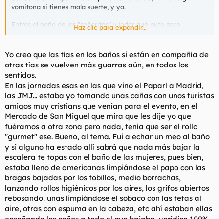
vomitona si tienes mala suerte, y ya.
Entras al baño de las "señoritas" y joder qué puto asco.
Haz clic para expandir...
Compresas usadas por el suelo (en el baño había una papelera
para esas cosas; pero como si no estuviera), papel higiénico
por el suelo (no sé si es porque lo ponen sobre la taza para
Yo creo que las tías en los baños si están en compañía de
sentarse sin tocarla y luego pasan de tirarlo a la taza, pero casi
otras tías se vuelven más guarras aún, en todos los
siempre había papel higiénico por todos sitios), incluso unas
sentidos.
bragas enmierdadas me encontré.
En las jornadas esas en las que vino el Paparl a Madrid,
las JMJ... estaba yo tomando unas cañas con unos turistas
Por otro lado, la cocina del único piso compartido compuesto
únicamente por hembras que llegué a visitar estaba más
amigos muy cristians que venían para el evento, en el
desordenada y sucia que la de cualquier otro piso de
Mercado de San Miguel que mira que les dije yo que
estudiantes que yo haya visitado. No soy maniático del orden
fuéramos a otra zona pero nada, tenía que ser el rollo
ni la limpieza, pero ver cierto grado de desorden me hace
"gurmet" ese. Bueno, al tema. Fui a echar un meo al baño
sentir mal. Planchas del pelo y un peine lleno de pelos en la
y si alguno ha estado allí sabrá que nada más bajar la
mesa de la cocina entre el pan y medio tomate, el microondas
escalera te topas con el baño de las mujeres, pues bien,
con las paredes con lo que supongo serían trozos de comida
pegados... son animalitos. Luego ves a las ocupantes de ese
estaba lleno de americanas limpiándose el papo con las
piso por la calle y van tan maquilladas y arregladitas que
bragas bajadas por los tobillos, medio borrachas,
parece mentira que vivan así.
lanzando rollos higiénicos por los aires, los grifos abiertos
rebosando, unas limpiándose el sobaco con las tetas al
aire, otras con espuma en la cabeza, etc ahí estaban ellas
enseñando los coños a todo el que bajaba, verídico 100%.