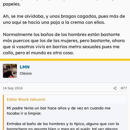
papeles.
l
i
t
o
e
Ah, se me olvidaba, y unas bragas cagadas, pues más de
m
uno aquí se hacía una paja a la crema con ellas.
a
Normalmente los baños de los hombres están bastante
más puercos que los de las mujeres, pero bastante, ahora
que sí vosotros vivís en barrios metro sexuales pues me
callo, pero el mundo es otra cosa.
LMN
Clásico
14 Sep 2014
#77
Eddie Brock rebuznó:
Mi padre tenía un bar hace años y de vez en cuando me
tocaba ir a limpiar.
Entraba al baño de los hombres y lo típico, alguno que con la
borrachera no apunta bien y mea en el suelo, tal vez alguna