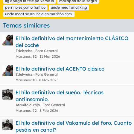
ilg apaga la tele pa verse él
mazapán de la sagra
a
perrino es como tontico
uncle meat anal king
s
uncle meat se anuncia en maricón.com.
Temas similares
El hilo definitivo del mantenimiento CLÁSICO
del coche
Edelweiss
Foro General
Masunos
82
11 Mar 2026
El hilo definitivo del ACENTO clásico
Edelweiss
Foro General
Masunos
10
8 Nov 2025
El hilo definitivo del sueño. Técnicas
antiinsomnio.
Ataulfo el rojo
Foro General
Masunos
72
8 Feb 2026
El hilo definitivo del Vakamulo del foro. Cuanto
pesáis en canal?