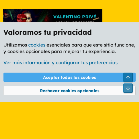
Valoramos tu privacidad
Utilizamos
cookies
esenciales para que este sitio funcione,
y cookies opcionales para mejorar tu experiencia.
Foro General
Ver más información y configurar tus preferencias
Cookies
PL OLDSTYLE AMARILLO
Cambiar fuente
Español (ES)
Arri
Aceptar todas las cookies
Contáctanos
Términos y reglas
Política de privacidad
Ayuda
R
Pie
S
Rechazar cookies opcionales
S
®
Community platform by XenForo
© 2010-2026 XenForo Ltd.