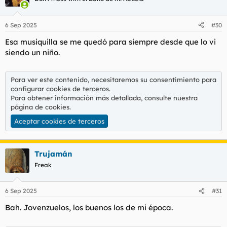
i
o
n
6 Sep 2025
#30
e
s
Esa musiquilla se me quedó para siempre desde que lo vi
:
siendo un niño.
Para ver este contenido, necesitaremos su consentimiento para
configurar cookies de terceros.
Para obtener información más detallada, consulte nuestra
página de cookies
.
Aceptar cookies de terceros
Trujamán
Freak
6 Sep 2025
#31
Bah. Jovenzuelos, los buenos los de mi época.