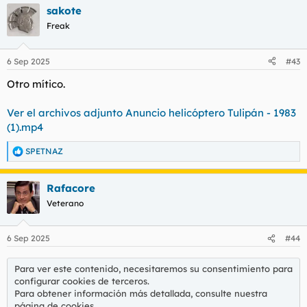
sakote
Freak
6 Sep 2025
#43
Otro mítico.
Ver el archivos adjunto Anuncio helicóptero Tulipán - 1983
(1).mp4
SPETNAZ
R
e
a
Rafacore
c
c
Veterano
i
o
n
6 Sep 2025
#44
e
s
:
Para ver este contenido, necesitaremos su consentimiento para
configurar cookies de terceros.
Para obtener información más detallada, consulte nuestra
página de cookies
.