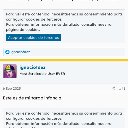
Para ver este contenido, necesitaremos su consentimiento para
configurar cookies de terceros.
Para obtener información más detallada, consulte nuestra
página de cookies
.
Aceptar cookies de terceros
ignaciofdez
R
e
a
ignaciofdez
c
c
Most Scrolleable User EVER
i
o
n
6 Sep 2025
#41
e
s
Este es de mi tardo infancia
:
Para ver este contenido, necesitaremos su consentimiento para
configurar cookies de terceros.
Para obtener información más detallada, consulte nuestra