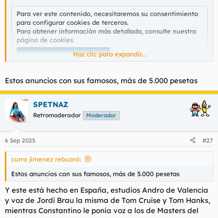
t
o
e
Para ver este contenido, necesitaremos su consentimiento
m
para configurar cookies de terceros.
a
Para obtener información más detallada, consulte nuestra
página de cookies
.
Aceptar cookies de terceros
Haz clic para expandir...
Estos anuncios con sus famosos, más de 5.000 pesetas
SPETNAZ
Retromoderador
Moderador
6 Sep 2025
#27
curro jimenez rebuznó:
Estos anuncios con sus famosos, más de 5.000 pesetas
Y este está hecho en España, estudios Andro de Valencia
y voz de Jordi Brau la misma de Tom Cruise y Tom Hanks,
mientras Constantino le ponía voz a los de Masters del