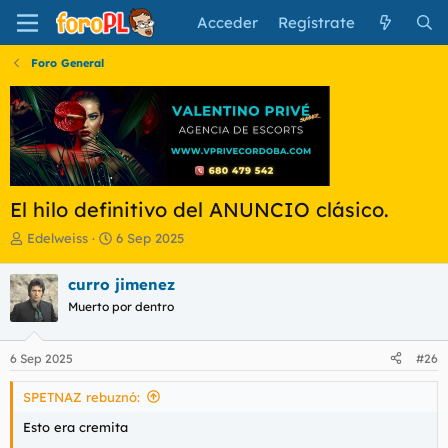
Acceder
Regístrate
Foro General
El hilo definitivo del ANUNCIO clásico.
I
F
Edelweiss
6 Sep 2025
n
e
i
c
curro jimenez
c
h
Muerto por dentro
i
a
a
d
d
e
6 Sep 2025
#26
o
i
r
n
SPETNAZ rebuznó:
d
i
e
c
Esto era cremita
l
i