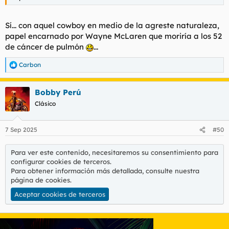
Sí... con aquel cowboy en medio de la agreste naturaleza,
papel encarnado por Wayne McLaren que moriría a los 52
de cáncer de pulmón
...
Carbon
R
e
a
Bobby Perú
c
c
Clásico
i
o
n
7 Sep 2025
#50
e
s
:
Para ver este contenido, necesitaremos su consentimiento para
configurar cookies de terceros.
Para obtener información más detallada, consulte nuestra
página de cookies
.
Aceptar cookies de terceros