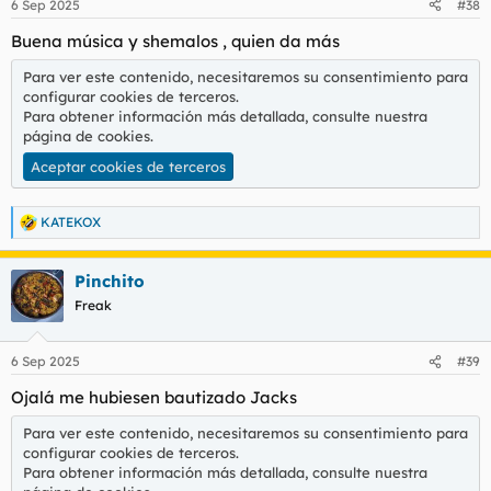
6 Sep 2025
#38
Buena música y shemalos , quien da más
Para ver este contenido, necesitaremos su consentimiento para
configurar cookies de terceros.
Para obtener información más detallada, consulte nuestra
página de cookies
.
Aceptar cookies de terceros
KATEKOX
R
e
a
Pinchito
c
c
Freak
i
o
n
6 Sep 2025
#39
e
s
Ojalá me hubiesen bautizado Jacks
:
Para ver este contenido, necesitaremos su consentimiento para
configurar cookies de terceros.
Para obtener información más detallada, consulte nuestra