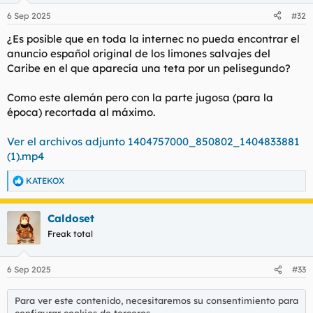
6 Sep 2025
#32
¿Es posible que en toda la internec no pueda encontrar el
anuncio español original de los limones salvajes del
Caribe en el que aparecía una teta por un pelisegundo?
Como este alemán pero con la parte jugosa (para la
época) recortada al máximo.
Ver el archivos adjunto 1404757000_850802_1404833881
(1).mp4
KATEKOX
R
e
a
Caldoset
c
c
Freak total
i
o
n
6 Sep 2025
#33
e
s
:
Para ver este contenido, necesitaremos su consentimiento para