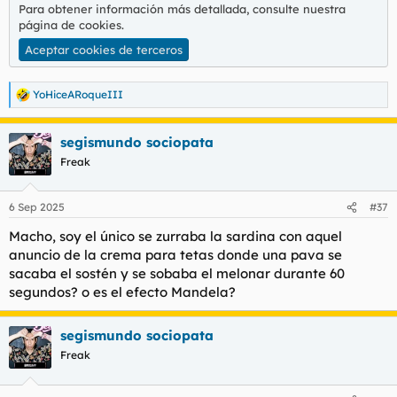
Para obtener información más detallada, consulte nuestra
página de cookies
.
Aceptar cookies de terceros
YoHiceARoqueIII
R
e
a
segismundo sociopata
c
c
Freak
i
o
n
6 Sep 2025
#37
e
s
Macho, soy el único se zurraba la sardina con aquel
:
anuncio de la crema para tetas donde una pava se
sacaba el sostén y se sobaba el melonar durante 60
segundos? o es el efecto Mandela?
segismundo sociopata
Freak