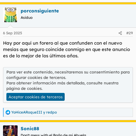
e
a
porconsiguiente
c
c
Asiduo
i
o
n
6 Sep 2025
#29
e
s
Hay por aquí un forero al que confunden con el nuevo
:
mesías que seguro coincide conmigo en que este anuncio
es de lo mejor de los últimos años.
Para ver este contenido, necesitaremos su consentimiento para
configurar cookies de terceros.
Para obtener información más detallada, consulte nuestra
página de cookies
.
Aceptar cookies de terceros
YoHiceARoqueIII
y
redpo
R
e
a
Sonic88
c
c
Don't mess with el Baño de mi Abuela