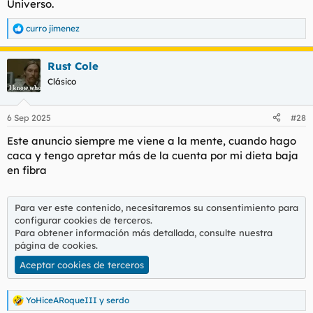
Universo.
curro jimenez
R
e
a
Rust Cole
c
c
Clásico
i
o
n
6 Sep 2025
#28
e
s
Este anuncio siempre me viene a la mente, cuando hago
:
caca y tengo apretar más de la cuenta por mi dieta baja
en fibra
Para ver este contenido, necesitaremos su consentimiento para
configurar cookies de terceros.
Para obtener información más detallada, consulte nuestra
página de cookies
.
Aceptar cookies de terceros
YoHiceARoqueIII
y
serdo
R