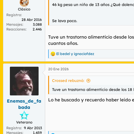
46 kg pesa un niño de 13 años ¿Qué dolen
Clásico
Registro
28 Abr 2016
Se lava poco.
Mensajes
3.088
Reacciones
2.446
Tuve un trastorno alimenticio desde los
cuantos años.
El bedel
y
ignaciofdez
R
e
a
20 Ene 2026
c
c
i
Crossed rebuznó:
o
n
Tuve un trastorno alimenticio desde los 18 
e
s
Lo he buscado y recuerdo haber leído el 
Enemas_de_fa
:
bada
Veterano
Registro
9 Abr 2013
Mensajes
1.459