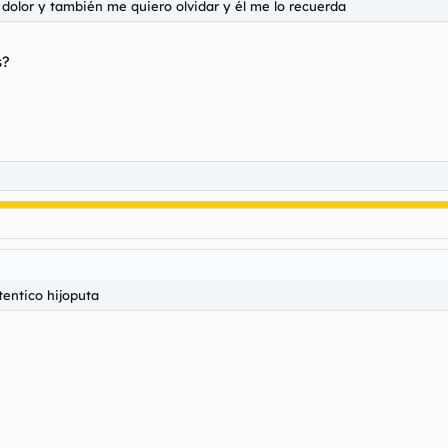
 dolor y también me quiero olvidar y él me lo recuerda
s?
tentico hijoputa