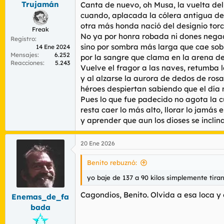
Trujamán
Canta de nuevo, oh Musa, la vuelta del 
cuando, aplacada la cólera antigua del
otra más honda nació del designio torc
Freak
No ya por honra robada ni dones nega
Registro
sino por sombra más larga que cae sob
14 Ene 2024
Mensajes
6.252
por la sangre que clama en la arena de
Reacciones
5.243
Vuelve el fragor a las naves, retumba 
y al alzarse la aurora de dedos de ros
héroes despiertan sabiendo que el día 
Pues lo que fue padecido no agota la c
resta caer lo más alto, llorar lo jamás 
y aprender que aun los dioses se inclin
20 Ene 2026
Benito rebuznó:
yo baje de 137 a 90 kilos simplemente tira
Cagondios, Benito. Olvida a esa loca y 
Enemas_de_fa
bada