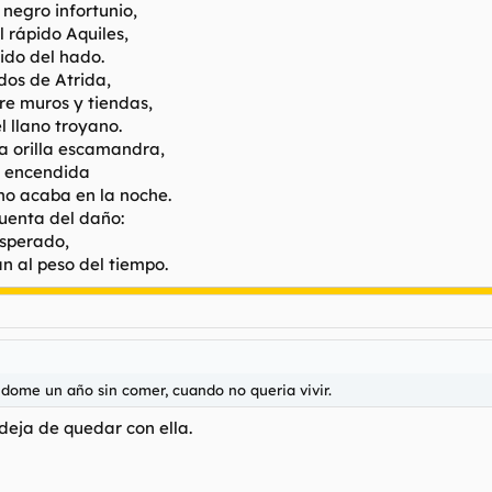
negro infortunio,
 rápido Aquiles,
ido del hado.
dos de Atrida,
re muros y tiendas,
l llano troyano.
la orilla escamandra,
a encendida
no acaba en la noche.
uenta del daño:
esperado,
an al peso del tiempo.
ndome un año sin comer, cuando no queria vivir.
deja de quedar con ella.