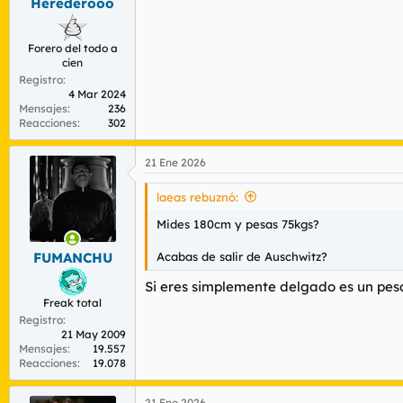
Herederooo
:
Forero del todo a
cien
Registro
4 Mar 2024
Mensajes
236
Reacciones
302
21 Ene 2026
laeas rebuznó:
Mides 180cm y pesas 75kgs?
Acabas de salir de Auschwitz?
FUMANCHU
Si eres simplemente delgado es un peso
Freak total
Registro
21 May 2009
Mensajes
19.557
Reacciones
19.078
21 Ene 2026