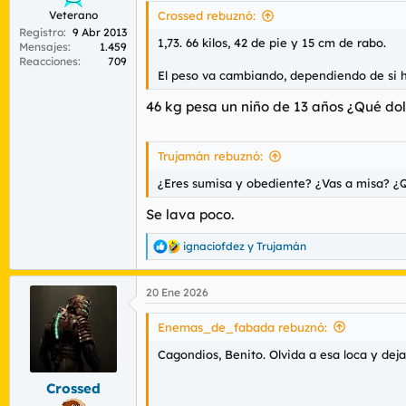
Veterano
Crossed rebuznó:
Registro
9 Abr 2013
1,73. 66 kilos, 42 de pie y 15 cm de rabo.
Mensajes
1.459
Reacciones
709
El peso va cambiando, dependiendo de si 
46 kg pesa un niño de 13 años ¿Qué do
Trujamán rebuznó:
¿Eres sumisa y obediente? ¿Vas a misa? ¿Q
Se lava poco.
ignaciofdez
y
Trujamán
R
e
a
20 Ene 2026
c
c
i
Enemas_de_fabada rebuznó:
o
n
Cagondios, Benito. Olvida a esa loca y deja
e
s
Crossed
: