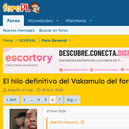
Foros
Novedades
Miembros
Nuevos mensajes
Buscar en foros
Foros
GENERAL
Foro General
El hilo definitivo del Vakamulo del fo
I
F
Ataulfo el rojo
18 Ene 2026
n
e
Ant.
1
…
4
5
6
7
Sig.
i
c
c
h
i
a
20 Ene 2026
a
d
d
e
dakilla rebuznó:
o
i