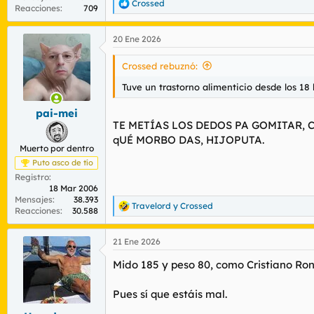
Crossed
R
Reacciones
709
e
a
20 Ene 2026
c
c
i
Crossed rebuznó:
o
n
Tuve un trastorno alimenticio desde los 18 
e
s
pai-mei
:
TE METÍAS LOS DEDOS PA GOMITAR, 
qUÉ MORBO DAS, HIJOPUTA.
Muerto por dentro
Puto asco de tío
Registro
18 Mar 2006
Mensajes
38.393
Travelord
y
Crossed
R
Reacciones
30.588
e
a
21 Ene 2026
c
c
Mido 185 y peso 80, como Cristiano Ron
i
o
n
Pues sí que estáis mal.
e
s