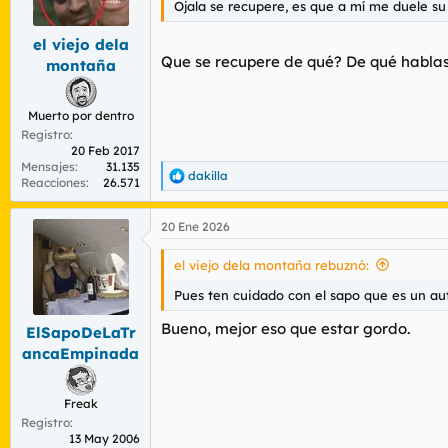
Ojala se recupere, es que a mí me duele su
r
n
d
i
el viejo dela
e
c
Que se recupere de qué? De qué habla
l
i
montaña
t
o
e
m
Muerto por dentro
a
Registro
20 Feb 2017
Mensajes
31.135
dakilla
R
Reacciones
26.571
e
a
20 Ene 2026
c
c
i
el viejo dela montaña rebuznó:
o
n
Pues ten cuidado con el sapo que es un au
e
s
Bueno, mejor eso que estar gordo.
ElSapoDeLaTr
:
ancaEmpinada
Freak
Registro
13 May 2006