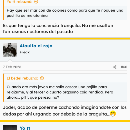
Yo tt rebuznó:
:
Hay que ser maricôn de cojones como para que te noquee una
pastilla de melatonina
Es que tengo la conciencia tranquila. No me asaltan
fantasmas nocturnos del pasado
Ataulfo el rojo
Freak
7 Feb 2026
#60
El bedel rebuznó:
Cuando era más joven me solía cascar una pajilla para
relajarme, y al tercer o cuarto orgasmo caía rendida. Pero
ahora... pfff, qué pereza, no?
Joder, acabo de ponerme cachondo imaginándote con los
dedos por ahí urgando por debajo de la braguita…
Yo tt