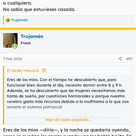
a cualquiera.
escuchando podcasts.
No sabía que estuvieses casada.
También me ayudo de ejercicios de respiración: inspirar en tres
Trujamán
tiempos-pausa en uno- expirar en cuatro...
R
e
a
Cuando era más joven me solía cascar una pajilla para
Trujamán
c
relajarme, y al tercer o cuarto orgasmo caía rendida. Pero
c
Freak
ahora... pfff, qué pereza, no?
i
o
n
7 Feb 2026
#57
e
s
El bedel rebuznó:
:
Eres de los míos. Con el tiempo he descubierto que, para
funcionar bien durante el día, necesito dormir entre 8 y 9 h.
Además, se ha descubierto que las mujeres necesitamos más
horas de sueño, por cuestiones hormonales y porque nuestro
cerebro gasta más recursos debido a la multitarea a la que nos
somete el sistema patriarcal:
https://www.infobae.com/espana/2025/09/03/las-mujeres-
Haz clic para expandir...
necesitan-dormir-mas-que-los-hombres-segun-un-estudio-
estos-son-los-motivos/
Eres de los míos —diría—, y la noche se quedaría oyendo,