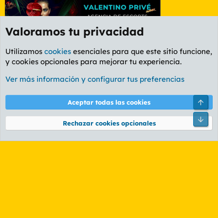
Valoramos tu privacidad
Utilizamos
cookies
esenciales para que este sitio funcione,
y cookies opcionales para mejorar tu experiencia.
Foro General
Ver más información y configurar tus preferencias
Cookies
PL OLDSTYLE AMARILLO
Cambiar fuente
Español (ES)
Arri
Aceptar todas las cookies
Contáctanos
Términos y reglas
Política de privacidad
Ayuda
R
Pie
S
Rechazar cookies opcionales
S
®
Community platform by XenForo
© 2010-2026 XenForo Ltd.