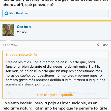
ahora... pfff, qué pereza, no?
Ataulfo el rojo
R
e
a
Carbon
c
c
Clásico
i
o
n
7 Feb 2026
#56
e
s
El bedel rebuznó:
:
Eres de los míos. Con el tiempo he descubierto que, para
funcionar bien durante el día, necesito dormir entre 8 y 9 h.
Además, se ha descubierto que las mujeres necesitamos más
horas de sueño, por cuestiones hormonales y porque nuestro
cerebro gasta más recursos debido a la multitarea a la que nos
somete el sistema patriarcal:
https://www.infobae.com/espana/2025/09/03/las-mujeres-
Haz clic para expandir...
necesitan-dormir-mas-que-los-hombres-segun-un-estudio-
estos-son-los-motivos/
Lo siento bedela, pero la paja es irrenunciable, es un
relajante natural, al mismo tiempo que te permite follarte
Yo me acuesto con mi diadema de auriculares y me duermo