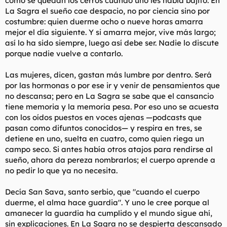
como se quedan los cerros cuando uno les habla bajito. En
Yo me acuesto con mi diadema de auriculares y me duermo
La Sagra el sueño cae despacio, no por ciencia sino por
escuchando podcasts.
costumbre: quien duerme ocho o nueve horas amarra
mejor el día siguiente. Y si amarra mejor, vive más largo;
También me ayudo de ejercicios de respiración: inspirar en tres
así lo ha sido siempre, luego así debe ser. Nadie lo discute
tiempos-pausa en uno- expirar en cuatro...
porque nadie vuelve a contarlo.
Cuando era más joven me solía cascar una pajilla para
relajarme, y al tercer o cuarto orgasmo caía rendida. Pero
Las mujeres, dicen, gastan más lumbre por dentro. Será
ahora... pfff, qué pereza, no?
por las hormonas o por ese ir y venir de pensamientos que
no descansa; pero en La Sagra se sabe que el cansancio
tiene memoria y la memoria pesa. Por eso uno se acuesta
con los oídos puestos en voces ajenas —podcasts que
pasan como difuntos conocidos— y respira en tres, se
detiene en uno, suelta en cuatro, como quien riega un
campo seco. Si antes había otros atajos para rendirse al
sueño, ahora da pereza nombrarlos; el cuerpo aprende a
no pedir lo que ya no necesita.
Decía San Sava, santo serbio, que "cuando el cuerpo
duerme, el alma hace guardia". Y uno le cree porque al
amanecer la guardia ha cumplido y el mundo sigue ahí,
sin explicaciones. En La Sagra no se despierta descansado