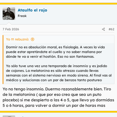
e
a
Ataulfo el rojo
c
c
Freak
i
o
n
7 Feb 2026
#62
e
s
Yo tt rebuznó:
:
Dormir no es absolución moral, es fisiología. A veces la vida
puede estar apretàndote el cuello y no saber mañana por
dónde te va a venir el hostión. Eso no son fantasmas.
Yo sólo tuve una vez una temporada de insomnio y es jodido
de cojones. La melatonina es sólo atrezzo cuando llevas
semanas con el sistema nervioso en modo sirena. Al final vas al
médico y solucionas con un par de benzos tanto postureo
Yo no tengo insomnio. Duermo razonablemente bien. Tiro
de la melatonina ( que por eso creo que sea un puto
placebo) si me despierto a las 4 o 5, que llevo ya dormidas
5 o 6 horas, para volver a dormir un par de horas mas