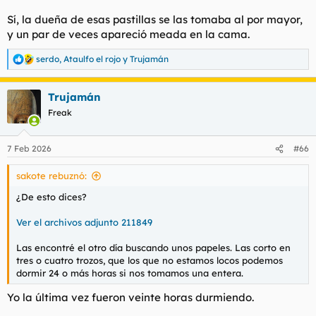
Sí, la dueña de esas pastillas se las tomaba al por mayor,
y un par de veces apareció meada en la cama.
serdo
,
Ataulfo el rojo
y
Trujamán
R
e
a
Trujamán
c
c
Freak
i
o
n
7 Feb 2026
#66
e
s
sakote rebuznó:
:
¿De esto dices?
Ver el archivos adjunto 211849
Las encontré el otro día buscando unos papeles. Las corto en
tres o cuatro trozos, que los que no estamos locos podemos
dormir 24 o más horas si nos tomamos una entera.
Yo la última vez fueron veinte horas durmiendo.