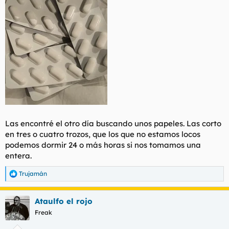
Las encontré el otro día buscando unos papeles. Las corto
en tres o cuatro trozos, que los que no estamos locos
podemos dormir 24 o más horas si nos tomamos una
entera.
Trujamán
R
e
a
Ataulfo el rojo
c
c
Freak
i
o