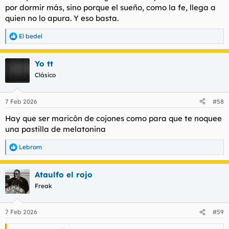
por dormir más, sino porque el sueño, como la fe, llega a
quien no lo apura. Y eso basta.
El bedel
R
e
a
Yo tt
c
c
Clásico
i
o
n
7 Feb 2026
#58
e
s
Hay que ser maricôn de cojones como para que te noquee
:
una pastilla de melatonina
Lebrom
R
e
a
Ataulfo el rojo
c
c
Freak
i
o
n
7 Feb 2026
#59
e
s