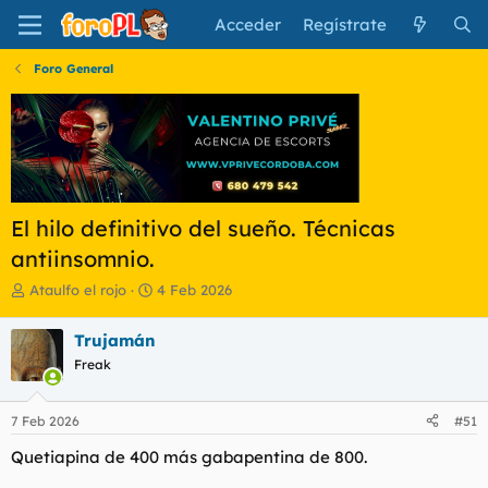
Acceder
Regístrate
Foro General
El hilo definitivo del sueño. Técnicas
antiinsomnio.
I
F
Ataulfo el rojo
4 Feb 2026
n
e
i
c
Trujamán
c
h
Freak
i
a
a
d
d
e
7 Feb 2026
#51
o
i
r
n
Quetiapina de 400 más gabapentina de 800.
d
i
e
c