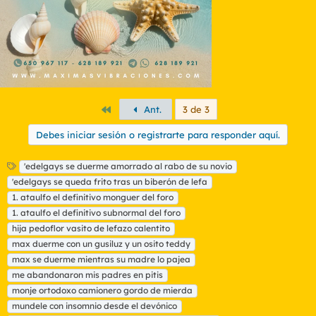
Primero
Ant.
3 de 3
Debes iniciar sesión o registrarte para responder aquí.
E
'edelgays se duerme amorrado al rabo de su novio
t
'edelgays se queda frito tras un biberón de lefa
i
1. ataulfo el definitivo monguer del foro
q
1. ataulfo el definitivo subnormal del foro
u
hija pedoflor vasito de lefazo calentito
e
t
max duerme con un gusiluz y un osito teddy
a
max se duerme mientras su madre lo pajea
s
me abandonaron mis padres en pitis
monje ortodoxo camionero gordo de mierda
mundele con insomnio desde el devónico