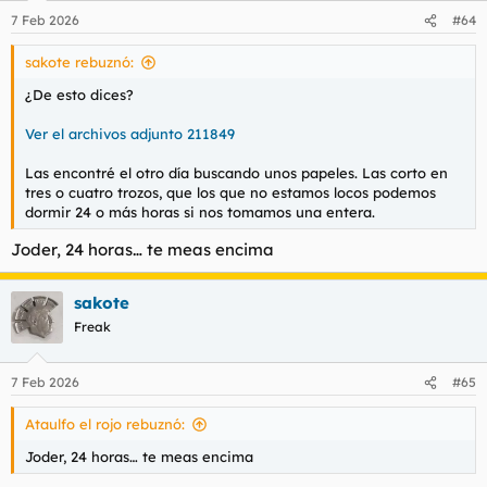
n
7 Feb 2026
#64
e
s
sakote rebuznó:
:
¿De esto dices?
Ver el archivos adjunto 211849
Las encontré el otro día buscando unos papeles. Las corto en
tres o cuatro trozos, que los que no estamos locos podemos
dormir 24 o más horas si nos tomamos una entera.
Joder, 24 horas… te meas encima
sakote
Freak
7 Feb 2026
#65
Ataulfo el rojo rebuznó:
Joder, 24 horas… te meas encima