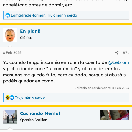
no teléfono antes de dormir, etc
LamadredeNorman
,
Trujamán
y
serdo
R
e
a
En plan!!
c
c
Clásico
i
o
n
8 Feb 2026
#71
e
s
Yo cuando tengo insomnio entro en la cuenta de
@Lebrom
:
y picho donde pone "tu contenido" y al rato de leer los
masunos me quedo frito, pero cuidado, porque si abusáis
podéis quedar en coma.
Editado cobardemente:
8 Feb 2026
Trujamán
y
serdo
R
e
a
Cachondo Mental
c
c
Spanish Stallion
i
o