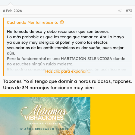
8 Feb 2026
#73
Cachondo Mental rebuznó:
He tomado de eso y debo reconocer que son buenos.
Lo más probable es que los tenga que tomar en Abril o Mayo
ya que soy muy alérgico al polen y como los efectos
secundarios de los antihistamínicos es dar sueño, pues mejor
aún.
Pero lo fundamental es una HABITACIÓN SILENCIOSA donde
no escuches ningún ruido molesto.
Ello podría conseguirse mediante insonorización acústica y en
Haz clic para expandir...
este tema también hay mucha ciencia debido a la cantidad de
materiales a emplear.
Tapones. Yo si tengo que dormir a horas ruidosas, tapones.
¿Alguien es un experto en eso?.
Unos de 3M naranjas funcionan muy bien