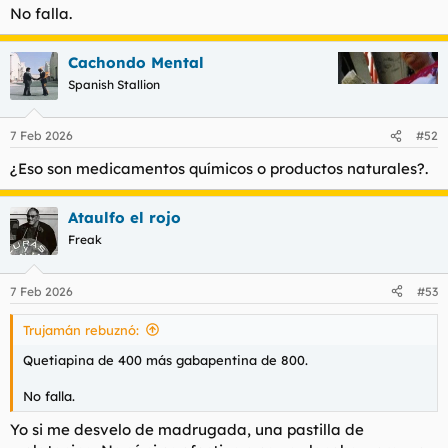
No falla.
l
i
t
o
e
Cachondo Mental
m
Spanish Stallion
a
7 Feb 2026
#52
¿Eso son medicamentos químicos o productos naturales?.
Ataulfo el rojo
Freak
7 Feb 2026
#53
Trujamán rebuznó:
Quetiapina de 400 más gabapentina de 800.
No falla.
Yo si me desvelo de madrugada, una pastilla de