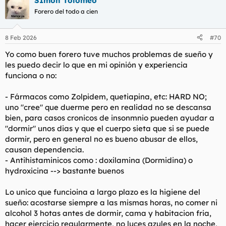
SImon Tolomeo
c
c
Forero del todo a cien
i
o
n
8 Feb 2026
#70
e
s
Yo como buen forero tuve muchos problemas de sueño y
:
les puedo decir lo que en mi opinión y experiencia
funciona o no:
- Fármacos como Zolpidem, quetiapina, etc: HARD NO;
uno "cree" que duerme pero en realidad no se descansa
bien, para casos cronicos de insonmnio pueden ayudar a
"dormir" unos dias y que el cuerpo sieta que si se puede
dormir, pero en general no es bueno abusar de ellos,
causan dependencia.
- Antihistaminicos como : doxilamina (Dormidina) o
hydroxicina --> bastante buenos
Lo unico que funcioina a largo plazo es la higiene del
sueño: acostarse siempre a las mismas horas, no comer ni
alcohol 3 hotas antes de dormir, cama y habitacion fria,
hacer ejercicio regularmente, no luces azules en la noche,