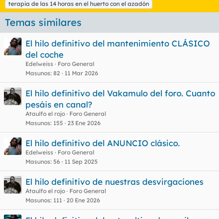
terapia de las 14 horas en el huerto con el azadón
Temas similares
El hilo definitivo del mantenimiento CLÁSICO
del coche
Edelweiss
Foro General
Masunos
82
11 Mar 2026
El hilo definitivo del Vakamulo del foro. Cuanto
pesáis en canal?
Ataulfo el rojo
Foro General
Masunos
155
23 Ene 2026
El hilo definitivo del ANUNCIO clásico.
Edelweiss
Foro General
Masunos
56
11 Sep 2025
El hilo definitivo de nuestras desvirgaciones
Ataulfo el rojo
Foro General
Masunos
111
20 Ene 2026