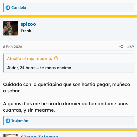
Candela
R
e
a
spizoo
c
c
Freak
i
o
n
8 Feb 2026
#69
e
s
Ataulfo el rojo rebuznó:
:
Joder, 24 horas… te meas encima
Cuidado con la quetiapina que son hostia pegar, muñeco
a sobar.
Algunos días me he tirado durmiendo tomándome unas
cuantas, y sin mearme.
Trujamán
R
e
a