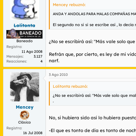
Mencey rebuznó:
ANDA Y ANDOLAS PARA MALAS COMPAÑAS MA
El segundo no si si se escribe así , lo decí
Lolitonta
¿No se escribirá así: "Más vale solo 
Baneado
Registro
11 Ago 2008
Refrán que, por cierto, es ley de mi vi
Mensajes
3.127
narf.
Reacciones
4
3 Ago 2010
Lolitonta rebuznó:
¿No se escribirá así: "Más vale solo que 
.
Mencey
No, si hubiera sido así lo hubiera puest
Clásico
Registro
-El que es tonto de día es tonto de noch
16 Jul 2008