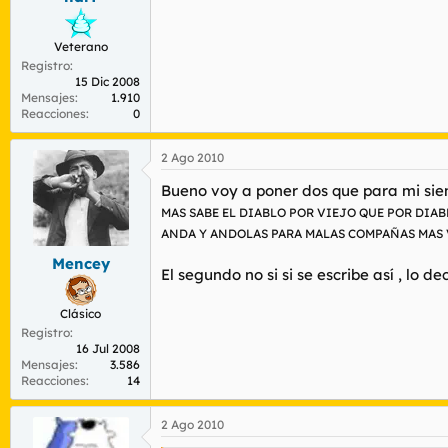
Veterano
Registro
15 Dic 2008
Mensajes
1.910
Reacciones
0
2 Ago 2010
Bueno voy a poner dos que para mi sie
MAS SABE EL DIABLO POR VIEJO QUE POR DIAB
ANDA Y ANDOLAS PARA MALAS COMPAÑAS MAS 
Mencey
El segundo no si si se escribe así , lo d
Clásico
Registro
16 Jul 2008
Mensajes
3.586
Reacciones
14
2 Ago 2010