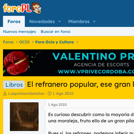
Foros
Novedades
Miembros
Nuevos mensajes
Buscar en foros
Foros
OCIO
Foro Ocio y Cultura
El refranero popular, ese gran l
Libros
I
F
Lasputasonbaratas
1 Ago 2010
n
e
i
c
1 Ago 2010
c
h
Es curioso descubrir como la mayoría 
i
a
a
d
una moraleja, fruto ello de un gran pila
d
e
o
i
Pues si, los refranes, podemos inferir 