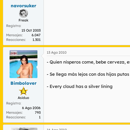
navorsuker
Freak
Registro
15 Oct 2003
Mensajes
6.047
Reacciones
1.301
13 Ago 2010
- Quien nísperos come, bebe cerveza, e
- Se llega más lejos con dos hijas putas
Bimbolover
- Every cloud has a silver lining
Asiduo
Registro
6 Ago 2006
Mensajes
793
Reacciones
1
16 Ago 2010