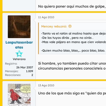
No quiero poner aquí muchos de golpe,
11 Ago 2010
Mencey rebuznó:
-Tanto va el ratón al molino hasta que deja
-De los tuyos dirás , pero no oirás .
-Mas vale pájaro en mano que cien volando
Lasputasonbar
atas
-Quien mucho blao, blao,... poco blao, blao.
Veterano
Si hombre, yo tambien puedo citar unos 
Registro
26 Mar 2007
circunstancias personales conocisteis o 
Mensajes
1.009
Reacciones
2
13 Ago 2010
Uno de los que más sigo es "quien da pa