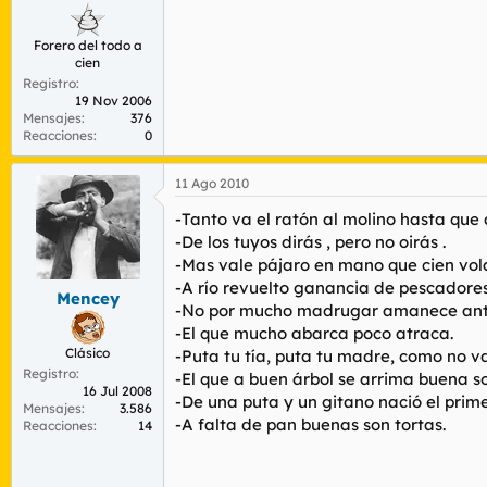
Forero del todo a
cien
Registro
19 Nov 2006
Mensajes
376
Reacciones
0
11 Ago 2010
-Tanto va el ratón al molino hasta que 
-De los tuyos dirás , pero no oirás .
-Mas vale pájaro en mano que cien vol
-A río revuelto ganancia de pescadores
Mencey
-No por mucho madrugar amanece ant
-El que mucho abarca poco atraca.
Clásico
-Puta tu tía, puta tu madre, como no vas
Registro
-El que a buen árbol se arrima buena so
16 Jul 2008
-De una puta y un gitano nació el prim
Mensajes
3.586
-A falta de pan buenas son tortas.
Reacciones
14