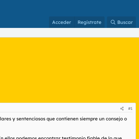
Acceder
Regístrate
Buscar
#1
ares y sentenciosos que contienen siempre un consejo o
 En ellos podemos encontrar testimonio fiable de lo que