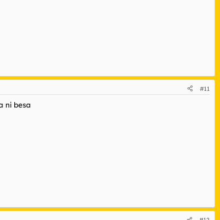
#11
a ni besa
#12