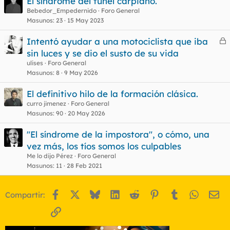
El síndrome del túnel carpiano.
Bebedor_Empedernido
Foro General
Masunos
23
15 May 2023
Intentó ayudar a una motociclista que iba
e
sin luces y se dio el susto de su vida
r
ulises
Foro General
r
Masunos
8
9 May 2026
El definitivo hilo de la formación clásica.
curro jimenez
Foro General
o
Masunos
90
20 May 2026
"El síndrome de la impostora", o cómo, una
vez más, los tíos somos los culpables
Me lo dijo Pérez
Foro General
Masunos
11
28 Feb 2021
Facebook
X
Bluesky
LinkedIn
Reddit
Pinterest
Tumblr
WhatsA
Em
Compartir:
Enlace