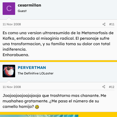
a
cesarmillan
c
C
c
Guest
i
o
n
11 Nov 2008
#11
e
s
Es como una version ultraresumida de la Metamorfosis de
:
Kafka, enfocada al misoginio radical. El personaje sufre
una transformacion, y su familia toma su dolor con total
indiferencia.
Enhorabuena.
PERVERTMAN
The Definitive LOLaster
11 Nov 2008
#12
Joajoajoajoajojaoja que trashtorno mas chanante. Me
muahaheo gratamente. ¿Me pasa el número de su
camello hamijo?