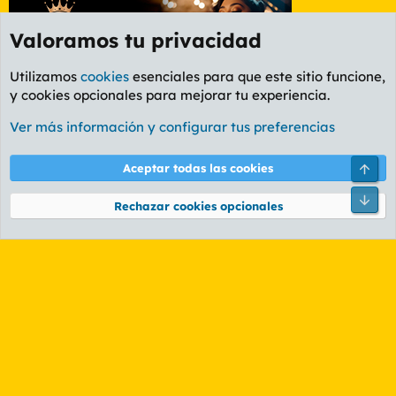
Valoramos tu privacidad
Utilizamos
cookies
esenciales para que este sitio funcione,
y cookies opcionales para mejorar tu experiencia.
Foro Rapiñas
Ver más información y configurar tus preferencias
Cookies
PL OLDSTYLE AMARILLO
Arri
Aceptar todas las cookies
Cambiar fuente
Español (ES)
Contáctanos
Términos y reglas
Política de privacidad
Ayuda
Pie
Rechazar cookies opcionales
R
S
S
®
Community platform by XenForo
© 2010-2026 XenForo Ltd.