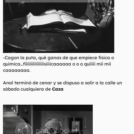
-Cagon la puta, qué ganas de que empiece física o
química...fíííííííííííííííísiiiicaaaaaa o o o quííiii mii mii
caaaaaaaa.
Anal terminó de cenar y se dispuso a salir a la calle un
sábado cualquiera de
Caza