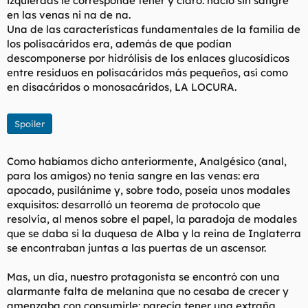
izquierdas le corresponde tener y claro: nació sin sangre
t
o
en las venas ni na de na.
e
Una de las características fundamentales de la familia de
m
a
los polisacáridos era, además de que podían
descomponerse por hidrólisis de los enlaces glucosídicos
entre residuos en polisacáridos más pequeños, así como
en disacáridos o monosacáridos, LA LOCURA.
Spoiler
Como habíamos dicho anteriormente, Analgésico (anal,
para los amigos) no tenía sangre en las venas: era
apocado, pusilánime y, sobre todo, poseía unos modales
exquisitos: desarrolló un teorema de protocolo que
resolvía, al menos sobre el papel, la paradoja de modales
que se daba si la duquesa de Alba y la reina de Inglaterra
se encontraban juntas a las puertas de un ascensor.
Mas, un día, nuestro protagonista se encontró con una
alarmante falta de melanina que no cesaba de crecer y
amenzaba con consumirle: parecía tener una extraña