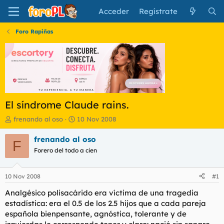
Acceder
Regístrate
Foro Rapiñas
El síndrome Claude rains.
I
F
frenando al oso
10 Nov 2008
n
e
i
c
frenando al oso
F
c
h
Forero del todo a cien
i
a
a
d
d
e
10 Nov 2008
#1
o
i
r
n
Analgésico polisacárido era víctima de una tragedia
d
i
estadística: era el 0.5 de los 2.5 hijos que a cada pareja
e
c
española bienpensante, agnóstica, tolerante y de
l
i