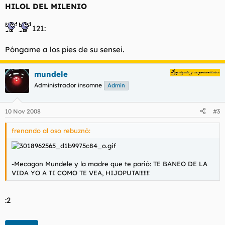
s
HILOL DEL MILENIO
:
121:
Póngame a los pies de su sensei.
mundele
Administrador insomne
Admin
10 Nov 2008
#3
frenando al oso rebuznó:
-Mecagon Mundele y la madre que te parió: TE BANEO DE LA
VIDA YO A TI COMO TE VEA, HIJOPUTA!!!!!!!
:2