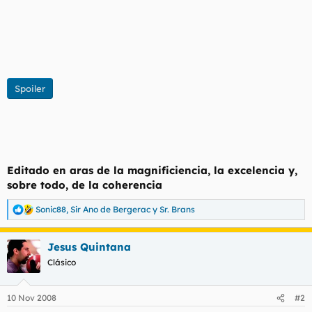
Spoiler
Editado en aras de la magnificiencia, la excelencia y,
sobre todo, de la coherencia
Sonic88
,
Sir Ano de Bergerac
y
Sr. Brans
R
e
a
Jesus Quintana
c
c
Clásico
i
o
n
10 Nov 2008
#2
e