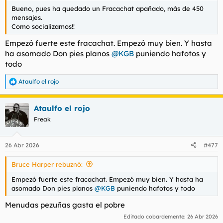
t
o
Bueno, pues ha quedado un Fracachat apañado, más de 450
e
mensajes.
m
Como socializamos!!
a
Empezó fuerte este fracachat. Empezó muy bien. Y hasta
ha asomado Don pies planos
@KGB
puniendo hafotos y
todo
Ataulfo el rojo
R
e
a
Ataulfo el rojo
c
c
Freak
i
o
n
26 Abr 2026
#477
e
s
Bruce Harper rebuznó:
:
Empezó fuerte este fracachat. Empezó muy bien. Y hasta ha
asomado Don pies planos
@KGB
puniendo hafotos y todo
Menudas pezuñas gasta el pobre
Editado cobardemente:
26 Abr 2026