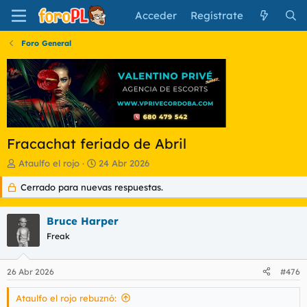
Acceder
Regístrate
Foro General
Fracachat feriado de Abril
I
F
Ataulfo el rojo
24 Abr 2026
n
e
Cerrado para nuevas respuestas.
i
c
c
h
i
a
Bruce Harper
a
d
d
Freak
e
o
i
r
n
26 Abr 2026
#476
d
i
e
c
Ataulfo el rojo rebuznó:
l
i