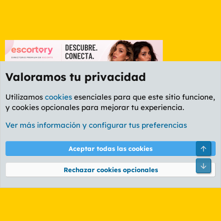
Valoramos tu privacidad
Utilizamos
cookies
esenciales para que este sitio funcione,
y cookies opcionales para mejorar tu experiencia.
Foro General
Ver más información y configurar tus preferencias
Cookies
PL OLDSTYLE AMARILLO
Cambiar fuente
Español (ES)
Arri
Aceptar todas las cookies
Contáctanos
Términos y reglas
Política de privacidad
Ayuda
R
Pie
S
Rechazar cookies opcionales
S
®
Community platform by XenForo
© 2010-2026 XenForo Ltd.