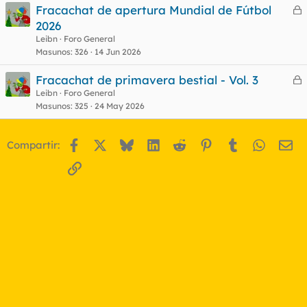
Fracachat de apertura Mundial de Fútbol
e
2026
o
r
Leibn
Foro General
r
Masunos
326
14 Jun 2026
Fracachat de primavera bestial - Vol. 3
e
Leibn
Foro General
o
Masunos
325
24 May 2026
r
r
Facebook
X
Bluesky
LinkedIn
Reddit
Pinterest
Tumblr
WhatsA
Em
Compartir:
o
Enlace