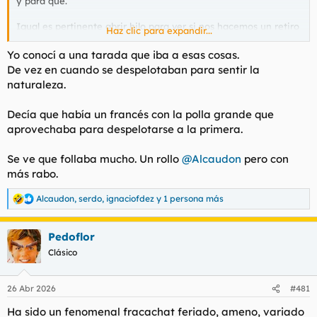
y para qué.
Igual es pertinente abrir hilo para ver si nos hacemos un retiro
Haz clic para expandir...
de esos varios del foro en comunidad.
Yo conocí a una tarada que iba a esas cosas.
De vez en cuando se despelotaban para sentir la
naturaleza.
Decía que había un francés con la polla grande que
aprovechaba para despelotarse a la primera.
Se ve que follaba mucho. Un rollo
@Alcaudon
pero con
más rabo.
Alcaudon
,
serdo
,
ignaciofdez
y 1 persona más
R
e
a
Pedoflor
c
c
Clásico
i
o
n
26 Abr 2026
#481
e
s
Ha sido un fenomenal fracachat feriado, ameno, variado
: