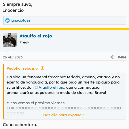
Siempre suyo,
Inocencio
ignaciofdez
R
e
a
Ataulfo el rojo
c
c
Freak
i
o
n
26 Abr 2026
#484
e
s
Pedoflor rebuznó:
:
Ha sido un fenomenal fracachat feriado, ameno, variado y no
exento de vanguardia, por lo que pido un fuerte aplauso para
su artífice, don
@Ataulfo el rojo
, que a continuación
pronunciará unas palabras a modo de clausura. Bravo!
Y nos vemos el próximo viernes
LOKOOOOOOOOOOOOOOOOOOOOOOOOOOOOOOOOOOOOO
OOOOO!!1!
Haz clic para expandir...
Ver el archivos adjunto 218285
Coño ochentero.
Ver el archivos adjunto 218286