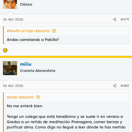
c
Clásico
i
o
n
26 Abr 2026
#479
e
s
Ataulfo el rojo rebuznó:
:
Andas camelando a Pakilla?
miliu
Cronista Alanordista
26 Abr 2026
#480
serdo rebuznó:
No me enteré bien.
Tengo un colega que está taradísimo y se suele ir en verano a
Gredos a un retido de meditación Pranagana, comer berzas y
purificar alma. Como digo no llegué a leer dónde te has metido