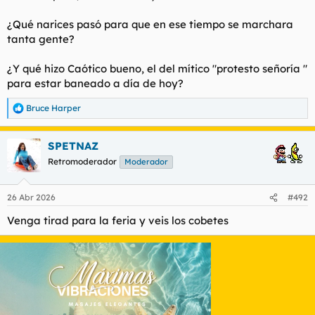
¿Qué narices pasó para que en ese tiempo se marchara
tanta gente?
¿Y qué hizo Caótico bueno, el del mítico "protesto señoría "
para estar baneado a día de hoy?
Bruce Harper
R
e
a
SPETNAZ
c
c
Retromoderador
Moderador
i
o
n
26 Abr 2026
#492
e
s
Venga tirad para la feria y veis los cobetes
: