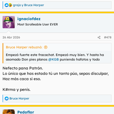
grajo
y
Bruce Harper
R
e
a
ignaciofdez
c
c
Most Scrolleable User EVER
i
o
n
26 Abr 2026
#478
e
s
Bruce Harper rebuznó:
:
Empezó fuerte este fracachat. Empezó muy bien. Y hasta ha
asomado Don pies planos
@KGB
puniendo hafotos y todo
Nefecto pana Patrón.
Lo único que has estado tú un tanto púo, sepas disculpar,
Haz más caca si eso.
K#rma y penis.
Bruce Harper
R
e
a
Pedoflor
c