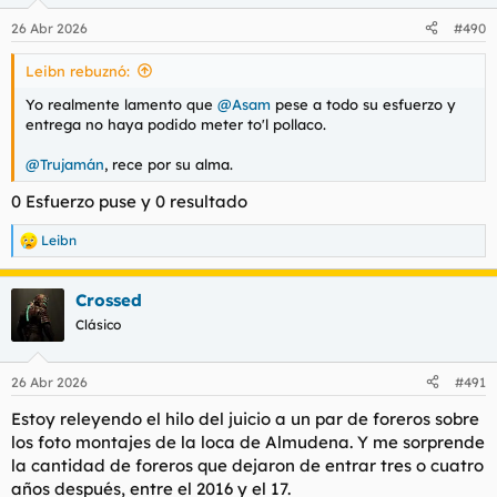
o
n
26 Abr 2026
#490
e
s
Leibn rebuznó:
:
Yo realmente lamento que
@Asam
pese a todo su esfuerzo y
entrega no haya podido meter to'l pollaco.
@Trujamán
, rece por su alma.
0 Esfuerzo puse y 0 resultado
Leibn
R
e
a
Crossed
c
c
Clásico
i
o
n
26 Abr 2026
#491
e
s
Estoy releyendo el hilo del juicio a un par de foreros sobre
:
los foto montajes de la loca de Almudena. Y me sorprende
la cantidad de foreros que dejaron de entrar tres o cuatro
años después, entre el 2016 y el 17.