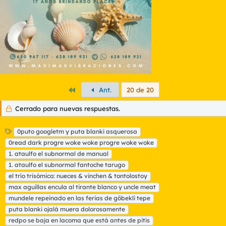
Primero
Ant.
20 de 20
Cerrado para nuevas respuestas.
E
0puto googletm y puta blanki asquerosa
t
0read dark progre woke woke progre woke woke
i
1. ataulfo el subnormal de manual
q
1. ataulfo el subnormal fantoche tarugo
u
el trío trisómico: nueces & vinchen & tontolostoy
e
t
max aguillas encula al tirante blanco y uncle meat
a
mundele repeinado en las ferias de göbekli tepe
s
puta blanki ojalá muera dolorosamente
redpo se baja en lacoma que está antes de pitis