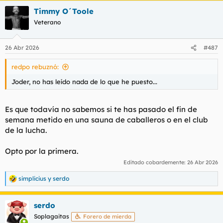
a
Timmy O´Toole
c
c
Veterano
i
o
n
26 Abr 2026
#487
e
s
redpo rebuznó:
:
Joder, no has leído nada de lo que he puesto...
Es que todavía no sabemos si te has pasado el fin de
semana metido en una sauna de caballeros o en el club
de la lucha.
Opto por la primera.
Editado cobardemente:
26 Abr 2026
simplicius
y
serdo
R
e
a
serdo
c
c
Soplagaitas
Forero de mierda
i