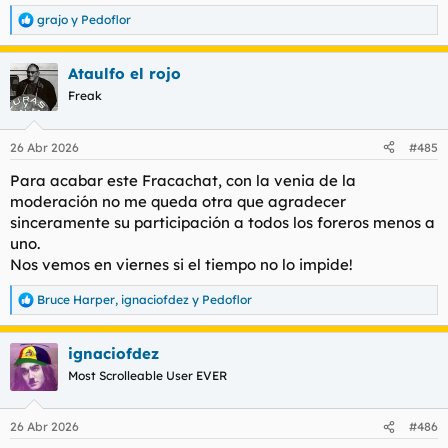
grajo
y
Pedoflor
R
Pedazo coño.
e
a
Ataulfo el rojo
c
c
Freak
i
o
n
26 Abr 2026
#485
e
s
Para acabar este Fracachat, con la venia de la
:
moderación no me queda otra que agradecer
sinceramente su participación a todos los foreros menos a
uno.
Nos vemos en viernes si el tiempo no lo impide!
Bruce Harper
,
ignaciofdez
y
Pedoflor
R
e
a
ignaciofdez
c
c
Most Scrolleable User EVER
i
o
n
26 Abr 2026
#486
e