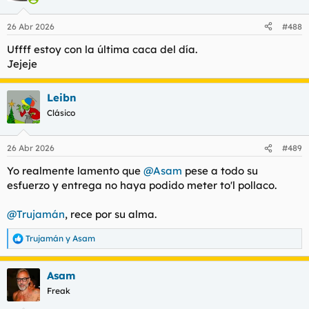
o
n
26 Abr 2026
#488
e
s
Uffff estoy con la última caca del día.
:
Jejeje
Leibn
Clásico
26 Abr 2026
#489
Yo realmente lamento que
@Asam
pese a todo su
esfuerzo y entrega no haya podido meter to'l pollaco.
@Trujamán
, rece por su alma.
Trujamán
y
Asam
R
e
a
Asam
c
c
Freak
i