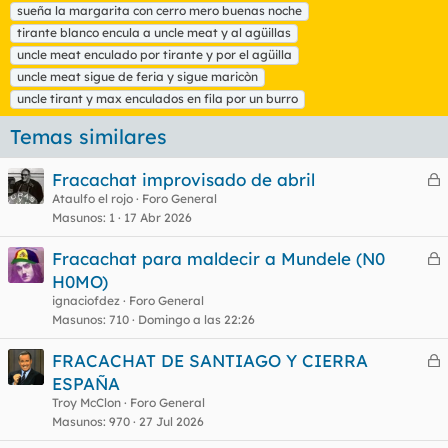
sueña la margarita con cerro mero buenas noche
tirante blanco encula a uncle meat y al agüillas
uncle meat enculado por tirante y por el agüilla
uncle meat sigue de feria y sigue maricòn
uncle tirant y max enculados en fila por un burro
Temas similares
Fracachat improvisado de abril
e
Ataulfo el rojo
Foro General
Masunos
1
17 Abr 2026
r
r
Fracachat para maldecir a Mundele (N0
e
H0MO)
r
ignaciofdez
Foro General
o
r
Masunos
710
Domingo a las 22:26
FRACACHAT DE SANTIAGO Y CIERRA
e
ESPAÑA
o
r
Troy McClon
Foro General
r
Masunos
970
27 Jul 2026