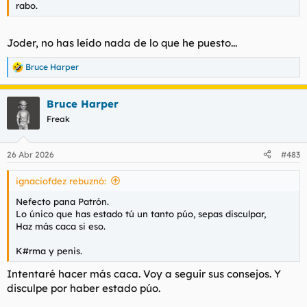
rabo.
Joder, no has leído nada de lo que he puesto...
Bruce Harper
R
e
a
Bruce Harper
c
c
Freak
i
o
n
26 Abr 2026
#483
e
s
ignaciofdez rebuznó:
:
Nefecto pana Patrón.
Lo único que has estado tú un tanto púo, sepas disculpar,
Haz más caca si eso.
K#rma y penis.
Intentaré hacer más caca. Voy a seguir sus consejos. Y
disculpe por haber estado púo.