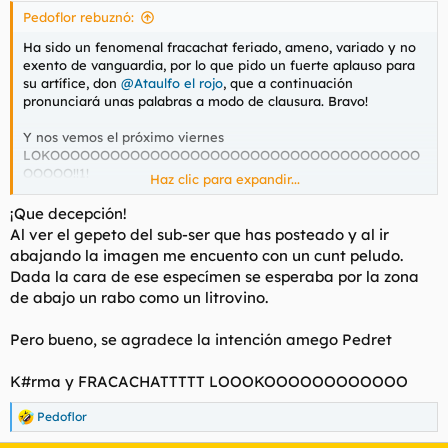
s
Pedoflor rebuznó:
:
Ha sido un fenomenal fracachat feriado, ameno, variado y no
exento de vanguardia, por lo que pido un fuerte aplauso para
su artífice, don
@Ataulfo el rojo
, que a continuación
pronunciará unas palabras a modo de clausura. Bravo!
Y nos vemos el próximo viernes
LOKOOOOOOOOOOOOOOOOOOOOOOOOOOOOOOOOOOOOO
OOOOO!!1!
Haz clic para expandir...
Ver el archivos adjunto 218285
¡Que decepción!
Ver el archivos adjunto 218286
Al ver el gepeto del sub-ser que has posteado y al ir
abajando la imagen me encuento con un cunt peludo.
Pedazo coño.
Dada la cara de ese especímen se esperaba por la zona
de abajo un rabo como un litrovino.
Pero bueno, se agradece la intención amego Pedret
K#rma y FRACACHATTTTT LOOOKOOOOOOOOOOOO
Pedoflor
R
e