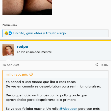
Pedazo coño.
Pinchito
,
ignaciofdez
y
Ataulfo el rojo
R
e
a
redpo
c
c
Lo vio en un documental
i
o
n
26 Abr 2026
#482
e
s
miliu rebuznó:
:
Yo conocí a una tarada que iba a esas cosas.
De vez en cuando se despelotaban para sentir la naturaleza.
Decía que había un francés con la polla grande que
aprovechaba para despelotarse a la primera.
Se ve que follaba mucho. Un rollo
@Alcaudon
pero con más