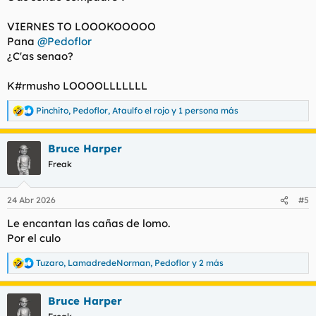
VIERNES TO LOOOKOOOOO
Pana
@Pedoflor
¿C'as senao?
K#rmusho LOOOOLLLLLLL
Pinchito
,
Pedoflor
,
Ataulfo el rojo
y 1 persona más
R
e
a
Bruce Harper
c
c
Freak
i
o
n
24 Abr 2026
#5
e
s
Le encantan las cañas de lomo.
:
Por el culo
Tuzaro
,
LamadredeNorman
,
Pedoflor
y 2 más
R
e
a
Bruce Harper
c
c