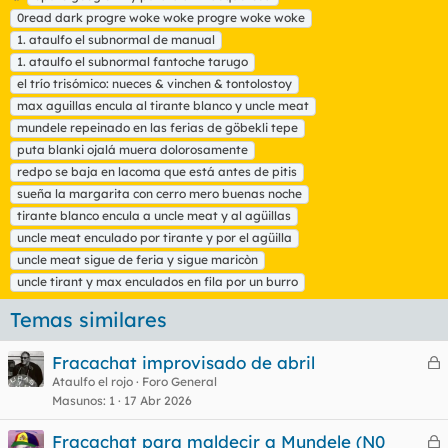
t
0read dark progre woke woke progre woke woke
i
1. ataulfo el subnormal de manual
q
1. ataulfo el subnormal fantoche tarugo
u
el trío trisómico: nueces & vinchen & tontolostoy
e
t
max aguillas encula al tirante blanco y uncle meat
a
mundele repeinado en las ferias de göbekli tepe
s
puta blanki ojalá muera dolorosamente
redpo se baja en lacoma que está antes de pitis
sueña la margarita con cerro mero buenas noche
tirante blanco encula a uncle meat y al agüillas
uncle meat enculado por tirante y por el agüilla
uncle meat sigue de feria y sigue maricòn
uncle tirant y max enculados en fila por un burro
Temas similares
Fracachat improvisado de abril
e
Ataulfo el rojo
Foro General
Masunos
1
17 Abr 2026
r
r
Fracachat para maldecir a Mundele (N0