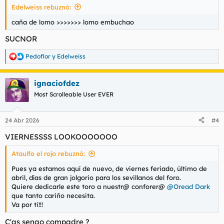
Edelweiss rebuznó:
:
caña de lomo >>>>>>> lomo embuchao
SUCNOR
Pedoflor
y
Edelweiss
R
e
a
ignaciofdez
c
c
Most Scrolleable User EVER
i
o
n
24 Abr 2026
#4
e
s
VIERNESSSS LOOKOOOOOOO
:
Ataulfo el rojo rebuznó:
Pues ya estamos aquí de nuevo, de viernes feriado, último de
abril, días de gran jolgorio para los sevillanos del foro.
Quiere dedicarle este toro a nuestr@ conforer@
@Oread Dark
que tanto cariño necesita.
Va por ti!!!
C'as senao compadre ?