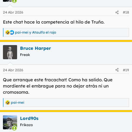
i
o
n
24 Abr 2026
#18
e
s
Este chat hace la competencia al hilo de Truño.
:
pai-mei
y
Ataulfo el rojo
R
e
a
Bruce Harper
c
c
Freak
i
o
n
24 Abr 2026
#19
e
s
Que arranque este fracachat! Como ha salido. Que
:
mordiente el embrague para no dejar atrás ni un
cromosoma.
pai-mei
R
e
a
Lord90s
c
c
Frikazo
i