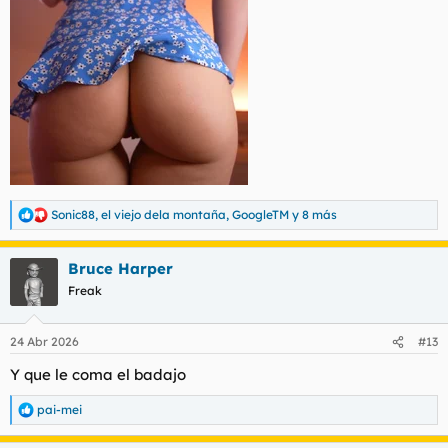
Sonic88
,
el viejo dela montaña
,
GoogleTM
y 8 más
R
e
a
Bruce Harper
c
c
Freak
i
o
n
24 Abr 2026
#13
e
s
Y que le coma el badajo
:
pai-mei
R
e