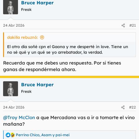
Bruce Harper
c
c
Freak
i
o
n
24 Abr 2026
#21
e
s
dakilla rebuznó:
:
El otro día soñé cpn el Gaona y me desperté in love. Tiene un
no sé qué y un qué se yo arrebatador, la verdad.
Recuerda que me debes una respuesta. Por si tienes
ganas de respondérmela ahora.
Bruce Harper
Freak
24 Abr 2026
#22
@Troy McClon
a que Mercadona vas a ir a tomarte el vino
mañana?
Perrino Chico
,
Asam
y
pai-mei
R