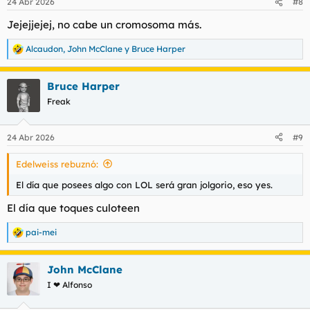
24 Abr 2026
#8
Jejejjejej, no cabe un cromosoma más.
Alcaudon
,
John McClane
y
Bruce Harper
R
e
a
Bruce Harper
c
c
Freak
i
o
n
24 Abr 2026
#9
e
s
Edelweiss rebuznó:
:
El día que posees algo con LOL será gran jolgorio, eso yes.
El día que toques culoteen
pai-mei
R
e
a
John McClane
c
c
I ❤ Alfonso
i
o