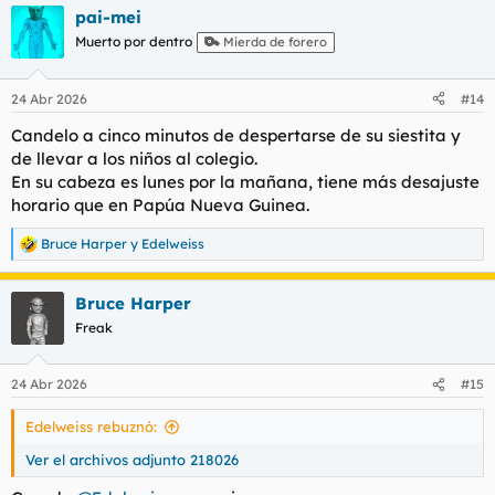
a
pai-mei
c
c
Muerto por dentro
Mierda de forero
i
o
n
24 Abr 2026
#14
e
s
Candelo a cinco minutos de despertarse de su siestita y
:
de llevar a los niños al colegio.
En su cabeza es lunes por la mañana, tiene más desajuste
horario que en Papúa Nueva Guinea.
Bruce Harper
y
Edelweiss
R
e
a
Bruce Harper
c
c
Freak
i
o
n
24 Abr 2026
#15
e
s
Edelweiss rebuznó:
:
Ver el archivos adjunto 218026