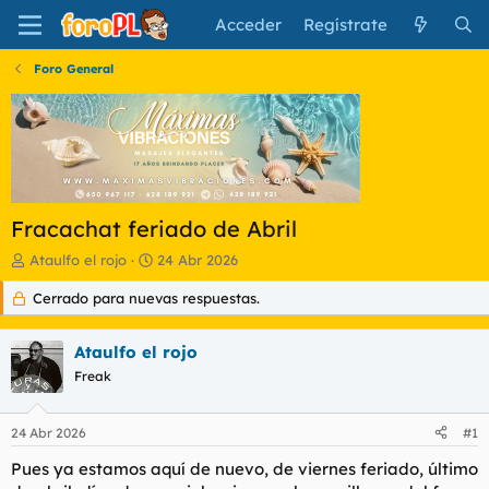
Acceder
Regístrate
Foro General
Fracachat feriado de Abril
I
F
Ataulfo el rojo
24 Abr 2026
n
e
Cerrado para nuevas respuestas.
i
c
c
h
i
a
Ataulfo el rojo
a
d
d
Freak
e
o
i
r
n
24 Abr 2026
#1
d
i
e
c
Pues ya estamos aquí de nuevo, de viernes feriado, último
l
i