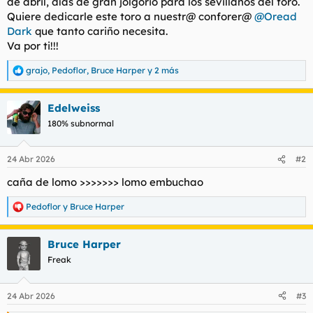
de abril, días de gran jolgorio para los sevillanos del foro.
t
o
Quiere dedicarle este toro a nuestr@ conforer@
@Oread
e
m
Dark
que tanto cariño necesita.
a
Va por ti!!!
grajo
,
Pedoflor
,
Bruce Harper
y 2 más
R
e
a
Edelweiss
c
c
180% subnormal
i
o
n
24 Abr 2026
#2
e
s
caña de lomo >>>>>>> lomo embuchao
:
Pedoflor
y
Bruce Harper
R
e
a
Bruce Harper
c
c
Freak
i
o
n
24 Abr 2026
#3
e
s