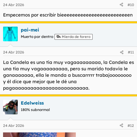
n
24 Abr 2026
#10
e
s
Empecemos por escribir bieeeeeeeeeeeeeeeeeeeeeeeeen
:
pai-mei
Muerto por dentro
Mierda de forero
24 Abr 2026
#11
La Candela es una tía muy vagaaaaaaaaa, la Candela es
una tía muy vagaaaaaaaaa, pero su marido todavía le
ganaaaaaaa, ella le manda a buscarrrrr trabajoooooooo
y él dice que mejor que le dé una
pagaaaaaaaaaaaaaaaaaaaaaaaaa.
Edelweiss
180% subnormal
24 Abr 2026
#12