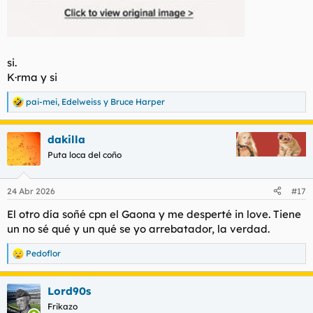
si.
K·rma y si
pai-mei
,
Edelweiss
y
Bruce Harper
R
e
a
dakilla
c
c
Puta loca del coño
i
o
n
24 Abr 2026
#17
e
s
El otro día soñé cpn el Gaona y me desperté in love. Tiene
:
un no sé qué y un qué se yo arrebatador, la verdad.
Pedoflor
R
e
a
Lord90s
c
c
Frikazo