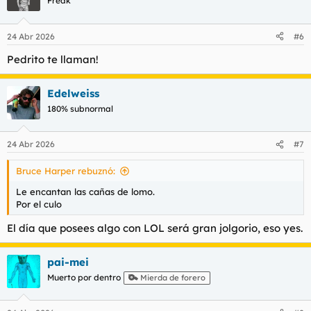
Freak
i
o
n
24 Abr 2026
#6
e
s
Pedrito te llaman!
:
Edelweiss
180% subnormal
24 Abr 2026
#7
Bruce Harper rebuznó:
Le encantan las cañas de lomo.
Por el culo
El día que posees algo con LOL será gran jolgorio, eso yes.
pai-mei
Muerto por dentro
Mierda de forero