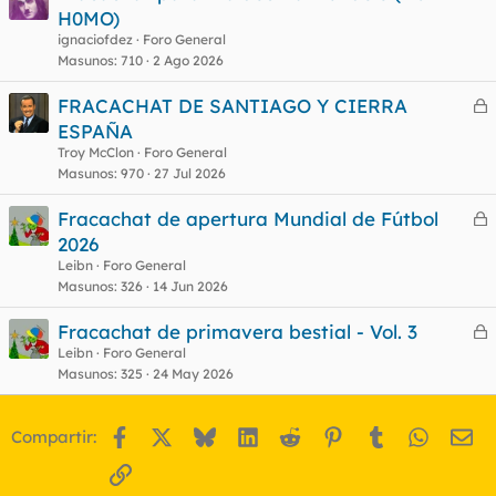
e
H0MO)
r
ignaciofdez
Foro General
o
r
Masunos
710
2 Ago 2026
FRACACHAT DE SANTIAGO Y CIERRA
e
ESPAÑA
o
r
Troy McClon
Foro General
r
Masunos
970
27 Jul 2026
Fracachat de apertura Mundial de Fútbol
e
2026
o
r
Leibn
Foro General
r
Masunos
326
14 Jun 2026
Fracachat de primavera bestial - Vol. 3
e
Leibn
Foro General
o
Masunos
325
24 May 2026
r
r
Facebook
X
Bluesky
LinkedIn
Reddit
Pinterest
Tumblr
WhatsA
Em
Compartir:
o
Enlace