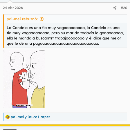
o
n
24 Abr 2026
#20
e
s
pai-mei rebuznó:
:
La Candela es una tía muy vagaaaaaaaaa, la Candela es una
tía muy vagaaaaaaaaa, pero su marido todavía le ganaaaaaaa,
ella le manda a buscarrrrr trabajoooooooo y él dice que mejor
que le dé una pagaaaaaaaaaaaaaaaaaaaaaaaaa.
pai-mei
y
Bruce Harper
R
e
a