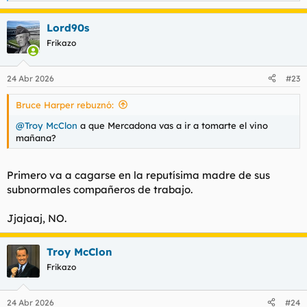
e
a
Lord90s
c
c
Frikazo
i
o
n
24 Abr 2026
#23
e
s
Bruce Harper rebuznó:
:
@Troy McClon
a que Mercadona vas a ir a tomarte el vino
mañana?
Primero va a cagarse en la reputísima madre de sus
subnormales compañeros de trabajo.
Jjajaaj, NO.
Troy McClon
Frikazo
24 Abr 2026
#24