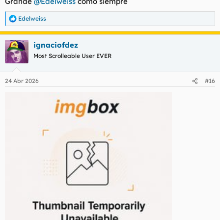
Grande
@Edelweiss
como siempre
Edelweiss
R
e
a
ignaciofdez
c
c
Most Scrolleable User EVER
i
o
n
24 Abr 2026
#16
e
s
: