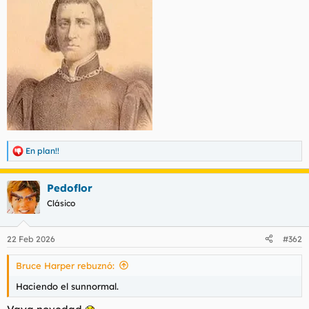
En plan!!
R
e
a
Pedoflor
c
c
Clásico
i
o
n
22 Feb 2026
#362
e
s
Bruce Harper rebuznó:
:
Haciendo el sunnormal.