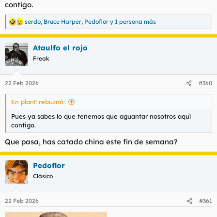
contigo.
serdo
,
Bruce Harper
,
Pedoflor
y 1 persona más
R
e
a
Ataulfo el rojo
c
c
Freak
i
o
n
22 Feb 2026
#360
e
s
En plan!! rebuznó:
:
Pues ya sabes lo que tenemos que aguantar nosotros aquí
contigo.
Que pasa, has catado china este fin de semana?
Pedoflor
Clásico
22 Feb 2026
#361