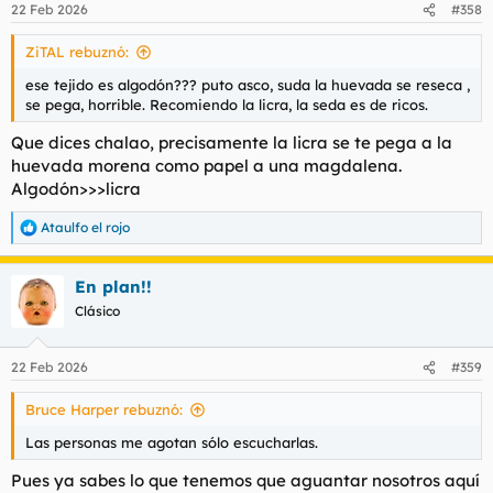
22 Feb 2026
#358
e
s
ZiTAL rebuznó:
:
ese tejido es algodón??? puto asco, suda la huevada se reseca ,
se pega, horrible. Recomiendo la licra, la seda es de ricos.
Que dices chalao, precisamente la licra se te pega a la
huevada morena como papel a una magdalena.
Algodón>>>licra
Ataulfo el rojo
R
e
a
En plan!!
c
c
Clásico
i
o
n
22 Feb 2026
#359
e
s
Bruce Harper rebuznó:
:
Las personas me agotan sólo escucharlas.
Pues ya sabes lo que tenemos que aguantar nosotros aquí