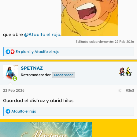
que abre
@Ataulfo el rojo
.
Editado cobardemente:
22 Feb 2026
En plan!!
y
Ataulfo el rojo
R
e
a
SPETNAZ
c
c
Retromoderador
Moderador
i
o
n
22 Feb 2026
#363
e
s
Guardad el disfraz y abrid hilos
:
Ataulfo el rojo
R
e
a
c
c