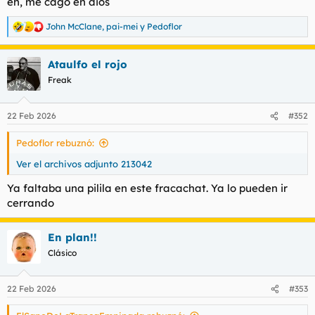
eh, me cago en dios
t
o
e
John McClane
,
pai-mei
y
Pedoflor
m
R
a
e
a
Ataulfo el rojo
c
c
Freak
i
o
n
22 Feb 2026
#352
e
s
Pedoflor rebuznó:
:
Ver el archivos adjunto 213042
Ya faltaba una pilila en este fracachat. Ya lo pueden ir
cerrando
En plan!!
Clásico
22 Feb 2026
#353