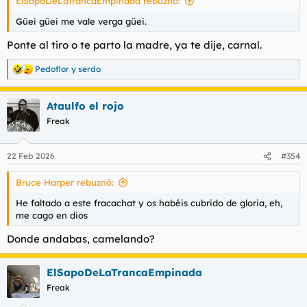
ElSapoDeLaTrancaEmpinada rebuznó:
Güei güei me vale verga güei.
Ponte al tiro o te parto la madre, ya te dije, carnal.
Pedoflor
y
serdo
R
e
a
Ataulfo el rojo
c
c
Freak
i
o
n
22 Feb 2026
#354
e
s
Bruce Harper rebuznó:
:
He faltado a este fracachat y os habéis cubrido de gloria, eh,
me cago en dios
Donde andabas, camelando?
ElSapoDeLaTrancaEmpinada
Freak