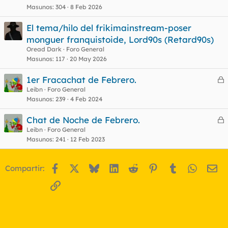
Masunos
304
8 Feb 2026
r
o
r
El tema/hilo del frikimainstream-poser
monguer franquistoide, Lord90s (Retard90s)
Oread Dark
Foro General
o
Masunos
117
20 May 2026
1er Fracachat de Febrero.
e
Leibn
Foro General
Masunos
239
4 Feb 2024
r
r
Chat de Noche de Febrero.
e
Leibn
Foro General
Masunos
241
12 Feb 2023
r
o
r
Facebook
X
Bluesky
LinkedIn
Reddit
Pinterest
Tumblr
WhatsA
Em
Compartir:
o
Enlace