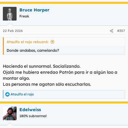
Bruce Harper
Freak
22 Feb 2026
#357
Ataulfo el rojo rebuznó:
Donde andabas, camelando?
Haciendo el sunnormal. Socializando.
Ojalá me hubiera enredao Patrón para ir a algún lao a
montar algo.
Las personas me agotan sólo escucharlas.
Ataulfo el rojo
R
e
a
Edelweiss
c
c
180% subnormal
i
o
n