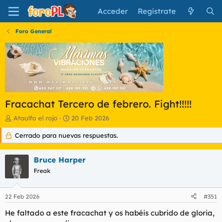
Acceder
Regístrate
Foro General
Fracachat Tercero de febrero. Fight!!!!!
I
F
Ataulfo el rojo
20 Feb 2026
n
e
Cerrado para nuevas respuestas.
i
c
c
h
i
a
Bruce Harper
a
d
d
Freak
e
o
i
r
n
22 Feb 2026
#351
d
i
e
c
He faltado a este fracachat y os habéis cubrido de gloria,
l
i