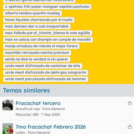
s
1. spetnaz friki poser-monguer capitán postureo
alberto tomba<<juanito mueleg
heces líquidas chorreando por el muslo
max demian olor a culo insoportable
max follado por el_tirante_blanco le sale agüilla
max se coloca con champín en cumple de manolín
monje ortodoxo de mierda el mejor forero
morzhilla retrasado mental premium
serdo no dice la verdad ni sin querer
uncle meat disfrazado de container de lefa
uncle meat disfrazado de ojete gay sangrante
uncle meat porculizado disfrazado de hommer
Temas similares
Fracachat tercero
e
Ataulfo el rojo
Foro General
Masunos
436
7 Sep 2025
r
r
7mo fracachat Febrero 2026
e
Leibn
Foro General