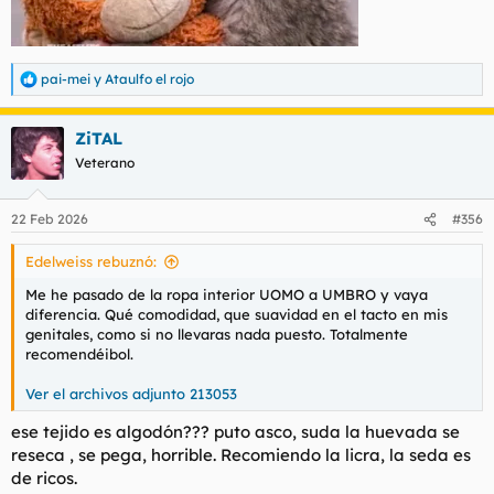
pai-mei
y
Ataulfo el rojo
R
e
a
ZiTAL
c
c
Veterano
i
o
n
22 Feb 2026
#356
e
s
Edelweiss rebuznó:
:
Me he pasado de la ropa interior UOMO a UMBRO y vaya
diferencia. Qué comodidad, que suavidad en el tacto en mis
genitales, como si no llevaras nada puesto. Totalmente
recomendéibol.
Ver el archivos adjunto 213053
ese tejido es algodón??? puto asco, suda la huevada se
reseca , se pega, horrible. Recomiendo la licra, la seda es
de ricos.