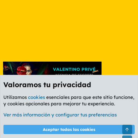
Valoramos tu privacidad
Utilizamos
cookies
esenciales para que este sitio funcione,
y cookies opcionales para mejorar tu experiencia.
Foro General
Ver más información y configurar tus preferencias
Cookies
PL OLDSTYLE AMARILLO
Cambiar fuente
Español (ES)
Arri
Aceptar todas las cookies
Contáctanos
Términos y reglas
Política de privacidad
Ayuda
R