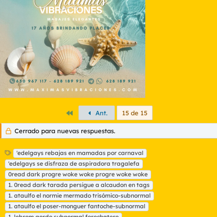
i
o
n
e
s
:
Primero
Ant.
15 de 15
Cerrado para nuevas respuestas.
E
'edelgays rebajas en mamadas por carnaval
t
'edelgays se disfraza de aspiradora tragalefa
i
0read dark progre woke woke progre woke woke
q
1. 0read dark tarada persigue a alcaudon en tags
u
1. ataulfo el normie mermado trisómico-subnormal
e
t
1. ataulfo el poser-monguer fantoche-subnormal
a
1. lebrom gordo subnormal forochatero