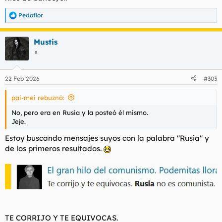
Pedoflor
R
e
a
Mustis
c
c
☿
i
o
n
22 Feb 2026
#303
e
s
pai-mei rebuznó:
:
No, pero era en Rusia y la posteó él mismo.
Jeje.
Estoy buscando mensajes suyos con la palabra "Rusia" y
de los primeros resultados.
TE CORRIJO Y TE EQUIVOCAS.