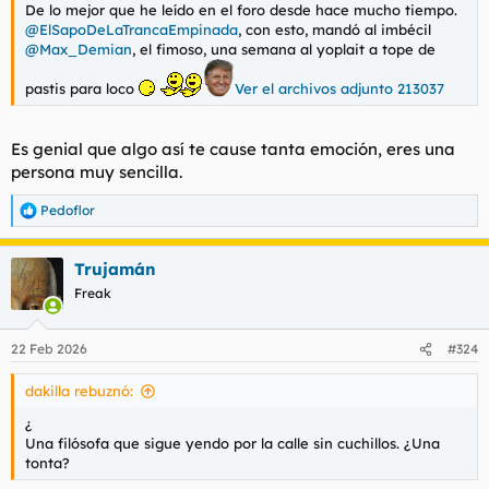
De lo mejor que he leído en el foro desde hace mucho tiempo.
@ElSapoDeLaTrancaEmpinada
, con esto, mandó al imbécil
@Max_Demian
, el fimoso, una semana al yoplait a tope de
pastis para loco
Ver el archivos adjunto 213037
Es genial que algo así te cause tanta emoción, eres una
persona muy sencilla.
Pedoflor
R
e
a
Trujamán
c
c
Freak
i
o
n
22 Feb 2026
#324
e
s
dakilla rebuznó:
:
¿
Una filósofa que sigue yendo por la calle sin cuchillos. ¿Una
tonta?