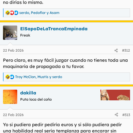
no dirías lo mismo.
serdo
,
Pedoflor
y
Asam
R
e
a
ElSapoDeLaTrancaEmpinada
c
c
Freak
i
o
n
22 Feb 2026
#312
e
s
Pero claro, es muy fácil juzgar cuando no tienes toda una
:
maquinaria de propagada a tu favor.
Troy McClon
,
Mustis
y
serdo
R
e
a
dakilla
c
c
Puta loca del coño
i
o
n
22 Feb 2026
#313
e
s
Yo si pudiera pedir pediría euros y si sólo pudiera pedir
:
una habilidad real sería templanza para encarar sin