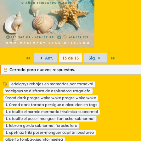
Primero
Último
Ant.
13 de 15
Sig.
Cerrado para nuevas respuestas.
E
'edelgays rebajas en mamadas por carnaval
t
'edelgays se disfraza de aspiradora tragalefa
i
0read dark progre woke woke progre woke woke
q
1. 0read dark tarada persigue a alcaudon en tags
u
1. ataulfo el normie mermado trisómico-subnormal
e
t
1. ataulfo el poser-monguer fantoche-subnormal
a
1. lebrom gordo subnormal forochatero
s
1. spetnaz friki poser-monguer capitán postureo
alberto tomba<<juanito mueleg