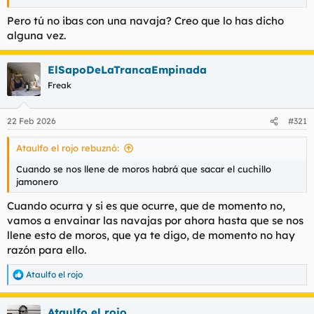
Pero tú no ibas con una navaja? Creo que lo has dicho
alguna vez.
ElSapoDeLaTrancaEmpinada
Freak
22 Feb 2026
#321
Ataulfo el rojo rebuznó:
Cuando se nos llene de moros habrá que sacar el cuchillo
jamonero
Cuando ocurra y si es que ocurre, que de momento no,
vamos a envainar las navajas por ahora hasta que se nos
llene esto de moros, que ya te digo, de momento no hay
razón para ello.
Ataulfo el rojo
R
e
a
Ataulfo el rojo
c