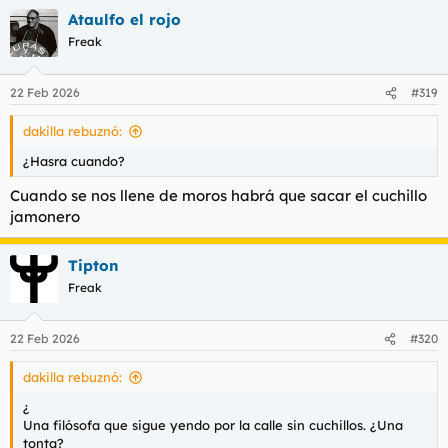
a
Ataulfo el rojo
c
c
Freak
i
o
n
22 Feb 2026
#319
e
s
dakilla rebuznó:
:
¿Hasra cuando?
Cuando se nos llene de moros habrá que sacar el cuchillo
jamonero
Tipton
Freak
22 Feb 2026
#320
dakilla rebuznó:
¿
Una filósofa que sigue yendo por la calle sin cuchillos. ¿Una
tonta?