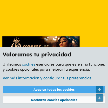
Valoramos tu privacidad
Utilizamos
cookies
esenciales para que este sitio funcione,
y cookies opcionales para mejorar tu experiencia.
Foro General
Ver más información y configurar tus preferencias
Cookies
PL OLDSTYLE AMARILLO
Cambiar fuente
Español (ES)
Arri
Aceptar todas las cookies
Contáctanos
Términos y reglas
Política de privacidad
Ayuda
R
Pie
S
Rechazar cookies opcionales
S
®
Community platform by XenForo
© 2010-2026 XenForo Ltd.