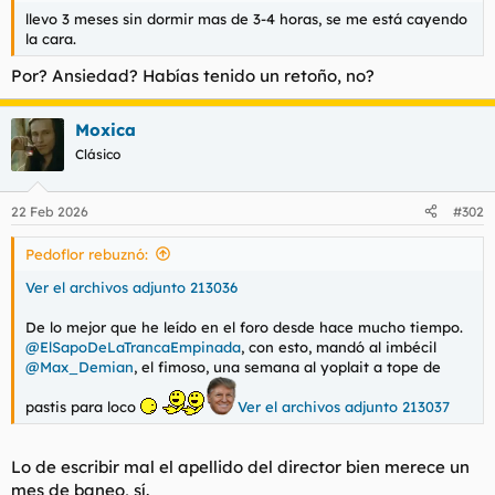
t
o
llevo 3 meses sin dormir mas de 3-4 horas, se me está cayendo
e
la cara.
m
a
Por? Ansiedad? Habías tenido un retoño, no?
Moxica
Clásico
22 Feb 2026
#302
Pedoflor rebuznó:
Ver el archivos adjunto 213036
De lo mejor que he leído en el foro desde hace mucho tiempo.
@ElSapoDeLaTrancaEmpinada
, con esto, mandó al imbécil
@Max_Demian
, el fimoso, una semana al yoplait a tope de
pastis para loco
Ver el archivos adjunto 213037
Lo de escribir mal el apellido del director bien merece un
mes de baneo, sí.