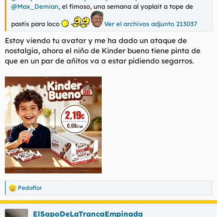
@Max_Demian
, el fimoso, una semana al yoplait a tope de
pastis para loco
Ver el archivos adjunto 213037
Estoy viendo tu avatar y me ha dado un ataque de
nostalgia, ahora el niño de Kinder bueno tiene pinta de
que en un par de añitos va a estar pidiendo segarros.
Pedoflor
R
e
a
ElSapoDeLaTrancaEmpinada
c