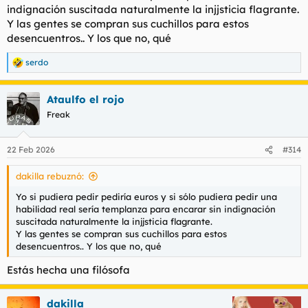
indignación suscitada naturalmente la injjsticia flagrante.
Y las gentes se compran sus cuchillos para estos
desencuentros.. Y los que no, qué
serdo
R
e
a
Ataulfo el rojo
c
c
Freak
i
o
n
22 Feb 2026
#314
e
s
dakilla rebuznó:
:
Yo si pudiera pedir pediría euros y si sólo pudiera pedir una
habilidad real sería templanza para encarar sin indignación
suscitada naturalmente la injjsticia flagrante.
Y las gentes se compran sus cuchillos para estos
desencuentros.. Y los que no, qué
Estás hecha una filósofa
dakilla