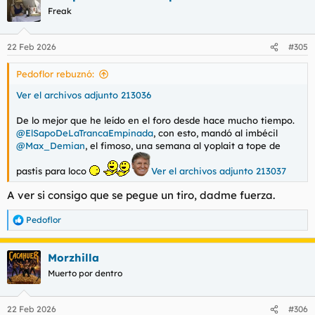
c
Freak
i
o
n
22 Feb 2026
#305
e
s
Pedoflor rebuznó:
:
Ver el archivos adjunto 213036
De lo mejor que he leído en el foro desde hace mucho tiempo.
@ElSapoDeLaTrancaEmpinada
, con esto, mandó al imbécil
@Max_Demian
, el fimoso, una semana al yoplait a tope de
pastis para loco
Ver el archivos adjunto 213037
A ver si consigo que se pegue un tiro, dadme fuerza.
Pedoflor
R
e
a
Morzhilla
c
c
Muerto por dentro
i
o
n
22 Feb 2026
#306
e