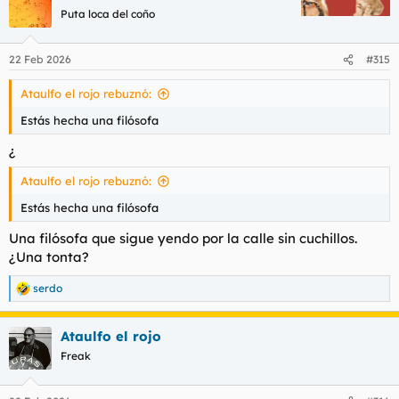
Puta loca del coño
22 Feb 2026
#315
Ataulfo el rojo rebuznó:
Estás hecha una filósofa
¿
Ataulfo el rojo rebuznó:
Estás hecha una filósofa
Una filósofa que sigue yendo por la calle sin cuchillos.
¿Una tonta?
serdo
R
e
a
Ataulfo el rojo
c
c
Freak
i
o
n