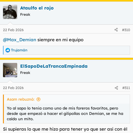
Ataulfo el rojo
Freak
22 Feb 2026
#310
@Max_Demian
siempre en mi equipo
Trujamán
R
e
a
ElSapoDeLaTrancaEmpinada
c
c
Freak
i
o
n
22 Feb 2026
#311
e
s
Asam rebuznó:
:
Yo al sapo lo tenia como uno de mis foreros favoritos, pero
desde que empezó a hacer el gilipollas ocn Demian, se me ha
caído un mito.
Si supieras lo que me hizo para tener yo que ser así con él