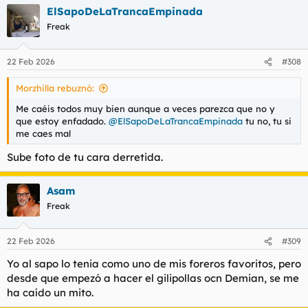
a
ElSapoDeLaTrancaEmpinada
c
c
Freak
i
o
n
22 Feb 2026
#308
e
s
Morzhilla rebuznó:
:
Me caéis todos muy bien aunque a veces parezca que no y
que estoy enfadado.
@ElSapoDeLaTrancaEmpinada
tu no, tu si
me caes mal
Sube foto de tu cara derretida.
Asam
Freak
22 Feb 2026
#309
Yo al sapo lo tenia como uno de mis foreros favoritos, pero
desde que empezó a hacer el gilipollas ocn Demian, se me
ha caído un mito.