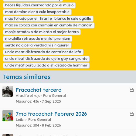
heces líquidas chorreando por el muslo
max demian olor a culo insoportable
max follado por el_tirante_blanco le sale agüilla
max se coloca con champín en cumple de manolín
monje ortodoxo de mierda el mejor forero
morzhilla retrasado mental premium
serdo no dice la verdad ni sin querer
uncle meat disfrazado de container de lefa
uncle meat disfrazado de ojete gay sangrante
uncle meat porculizado disfrazado de hommer
Temas similares
Fracachat tercero
e
Ataulfo el rojo
Foro General
Masunos
436
7 Sep 2025
r
r
7mo fracachat Febrero 2026
e
Leibn
Foro General
Masunos
304
8 Feb 2026
r
o
r