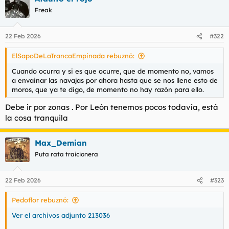
c
Freak
i
o
n
22 Feb 2026
#322
e
s
ElSapoDeLaTrancaEmpinada rebuznó:
:
Cuando ocurra y si es que ocurre, que de momento no, vamos
a envainar las navajas por ahora hasta que se nos llene esto de
moros, que ya te digo, de momento no hay razón para ello.
Debe ir por zonas . Por León tenemos pocos todavía, está
la cosa tranquila
Max_Demian
Puta rata traicionera
22 Feb 2026
#323
Pedoflor rebuznó:
Ver el archivos adjunto 213036