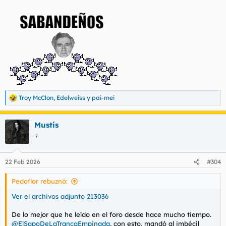
Troy McClon
,
Edelweiss
y
pai-mei
R
e
a
Mustis
c
c
☿
i
o
n
22 Feb 2026
#304
e
s
Pedoflor rebuznó:
:
Ver el archivos adjunto 213036
De lo mejor que he leído en el foro desde hace mucho tiempo.
@ElSapoDeLaTrancaEmpinada
, con esto, mandó al imbécil