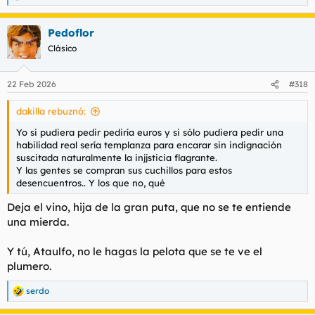
e
a
Pedoflor
c
c
Clásico
i
o
n
22 Feb 2026
#318
e
s
dakilla rebuznó:
:
Yo si pudiera pedir pediría euros y si sólo pudiera pedir una
habilidad real sería templanza para encarar sin indignación
suscitada naturalmente la injjsticia flagrante.
Y las gentes se compran sus cuchillos para estos
desencuentros.. Y los que no, qué
Deja el vino, hija de la gran puta, que no se te entiende
una mierda.
Y tú, Ataulfo, no le hagas la pelota que se te ve el
plumero.
serdo
R
e