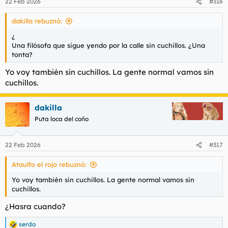
22 Feb 2026
#316
e
s
dakilla rebuznó:
:
¿
Una filósofa que sigue yendo por la calle sin cuchillos. ¿Una
tonta?
Yo voy también sin cuchillos. La gente normal vamos sin
cuchillos.
dakilla
Puta loca del coño
22 Feb 2026
#317
Ataulfo el rojo rebuznó:
Yo voy también sin cuchillos. La gente normal vamos sin
cuchillos.
¿Hasra cuando?
serdo
R