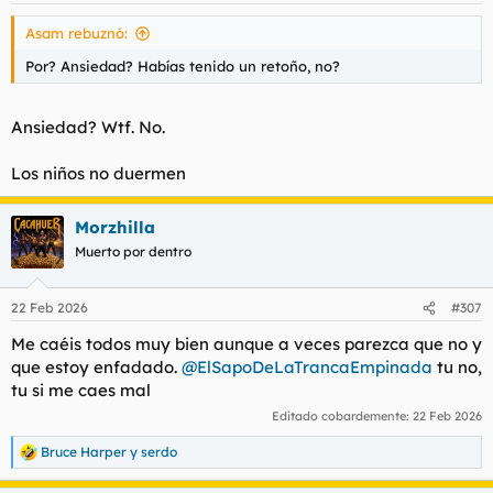
s
Asam rebuznó:
:
Por? Ansiedad? Habías tenido un retoño, no?
Ansiedad? Wtf. No.
Los niños no duermen
Morzhilla
Muerto por dentro
22 Feb 2026
#307
Me caéis todos muy bien aunque a veces parezca que no y
que estoy enfadado.
@ElSapoDeLaTrancaEmpinada
tu no,
tu si me caes mal
Editado cobardemente:
22 Feb 2026
Bruce Harper
y
serdo
R
e