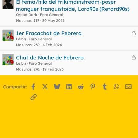
El tema/hilo del frikimainstream-poser
monguer franquistoide, Lord90s (Retard90s)
Oread Dark
Foro General
o
Masunos
117
20 May 2026
1er Fracachat de Febrero.
e
Leibn
Foro General
Masunos
239
4 Feb 2024
r
r
Chat de Noche de Febrero.
e
Leibn
Foro General
Masunos
241
12 Feb 2023
r
o
r
Facebook
X
Bluesky
LinkedIn
Reddit
Pinterest
Tumblr
WhatsA
Em
Compartir:
o
Enlace