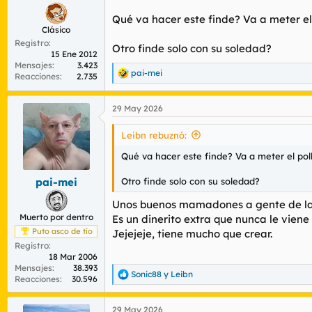
:
Qué va hacer este finde? Va a meter el
Clásico
Registro
Otro finde solo con su soledad?
15 Ene 2012
Mensajes
3.423
pai-mei
Reacciones
2.735
R
e
a
29 May 2026
c
c
i
Leibn rebuznó:
o
n
Qué va hacer este finde? Va a meter el pol
e
s
Otro finde solo con su soledad?
pai-mei
:
Unos buenos mamadones a gente de la t
Muerto por dentro
Es un dinerito extra que nunca le viene
Puto asco de tío
Jejejeje, tiene mucho que crear.
Registro
18 Mar 2006
Mensajes
38.393
Sonic88
y
Leibn
R
Reacciones
30.596
e
a
29 May 2026