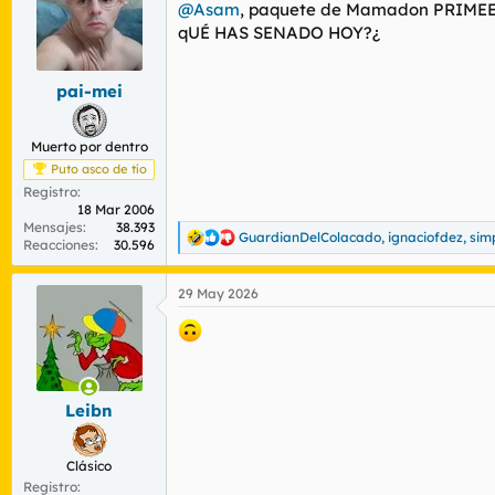
r
n
@Asam
, paquete de Mamadon PRIME
d
i
qUÉ HAS SENADO HOY?¿
e
c
l
i
t
o
pai-mei
e
m
Muerto por dentro
a
Puto asco de tío
Registro
18 Mar 2006
Mensajes
38.393
GuardianDelColacado
,
ignaciofdez
,
simp
R
Reacciones
30.596
e
a
29 May 2026
c
c
i
o
n
e
s
Leibn
:
Clásico
Registro