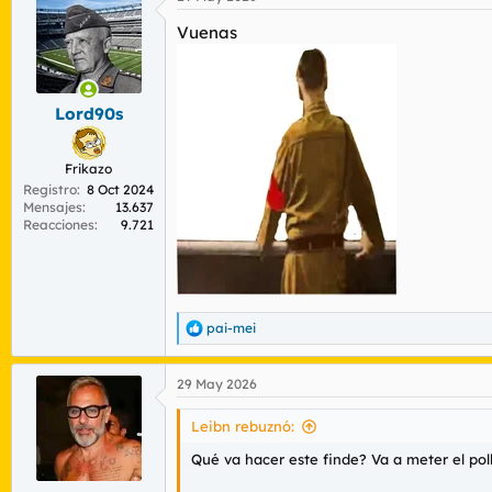
c
c
Vuenas
i
o
n
e
s
Lord90s
:
Frikazo
Registro
8 Oct 2024
Mensajes
13.637
Reacciones
9.721
pai-mei
R
e
a
29 May 2026
c
c
i
Leibn rebuznó:
o
n
Qué va hacer este finde? Va a meter el pol
e