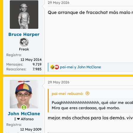
29 May 2026
c
c
Que arranque de fracachat más malo 
i
o
n
e
s
Bruce Harper
:
Freak
Registro
12 May 2014
Mensajes
9.719
pai-mei
y
John McClane
R
Reacciones
7.985
e
a
29 May 2026
c
c
i
pai-mei rebuznó:
o
n
Puaghhhhhhhhhhhhhhhh, qué olor me acaba
e
Mira que eres cerdaaaa, qué morbo.
s
John McClane
:
mejor. más chochos para los demás. viv
I ❤ Alfonso
Registro
12 May 2009