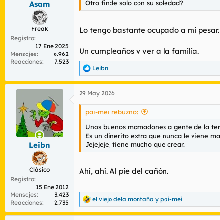
s
Otro finde solo con su soledad?
Asam
:
Freak
Lo tengo bastante ocupado a mi pesar.
Registro
17 Ene 2025
Un cumpleaños y ver a la familia.
Mensajes
6.962
Reacciones
7.523
Leibn
R
e
a
29 May 2026
c
c
i
pai-mei rebuznó:
o
n
Unos buenos mamadones a gente de la terce
e
Es un dinerito extra que nunca le viene mal
s
Jejejeje, tiene mucho que crear.
Leibn
:
Clásico
Ahí, ahí. Al pie del cañón.
Registro
15 Ene 2012
Mensajes
3.423
el viejo dela montaña
y
pai-mei
R
Reacciones
2.735
e
a