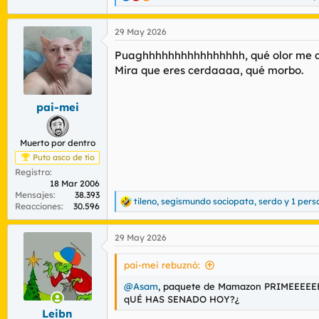
e
a
29 May 2026
c
c
Puaghhhhhhhhhhhhhhhh, qué olor me a
i
o
Mira que eres cerdaaaa, qué morbo.
n
e
s
pai-mei
:
Muerto por dentro
Puto asco de tío
Registro
18 Mar 2006
Mensajes
38.393
tileno
,
segismundo sociopata
,
serdo
y 1 per
R
Reacciones
30.596
e
a
29 May 2026
c
c
i
pai-mei rebuznó:
o
n
@Asam
, paquete de Mamazon PRIMEEEE
e
qUÉ HAS SENADO HOY?¿
s
Leibn