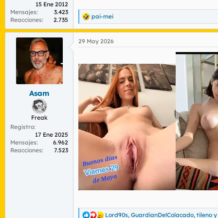
15 Ene 2012
Mensajes
3.423
pai-mei
R
Reacciones
2.735
e
a
29 May 2026
c
c
i
o
n
e
s
Asam
:
Freak
Registro
17 Ene 2025
Mensajes
6.962
Reacciones
7.523
Lord90s
,
GuardianDelColacado
,
tileno
y
R