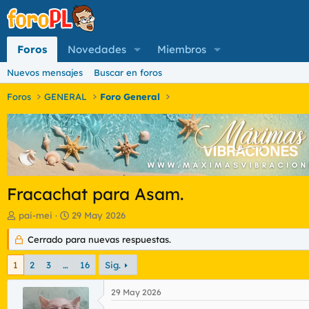
Foros
Novedades
Miembros
Nuevos mensajes
Buscar en foros
Foros
GENERAL
Foro General
Fracachat para Asam.
I
F
pai-mei
29 May 2026
n
e
i
Cerrado para nuevas respuestas.
c
c
h
i
a
1
2
3
…
16
Sig.
a
d
d
e
29 May 2026
o
i