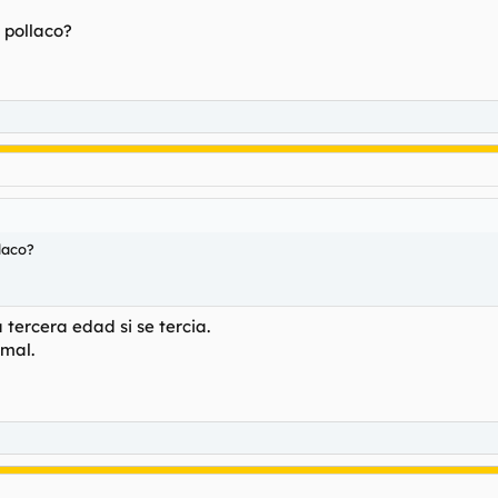
 pollaco?
laco?
ercera edad si se tercia.
 mal.