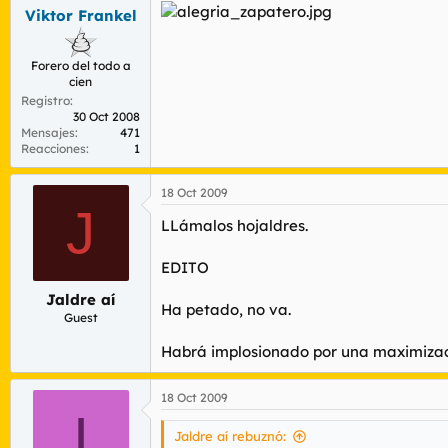
Viktor Frankel
Forero del todo a
cien
Registro
30 Oct 2008
Mensajes
471
Reacciones
1
18 Oct 2009
J
LLámalos hojaldres.
EDITO
Jaldre aí
Ha petado, no va.
Guest
Habrá implosionado por una maximizac
18 Oct 2009
I
Jaldre aí rebuznó: