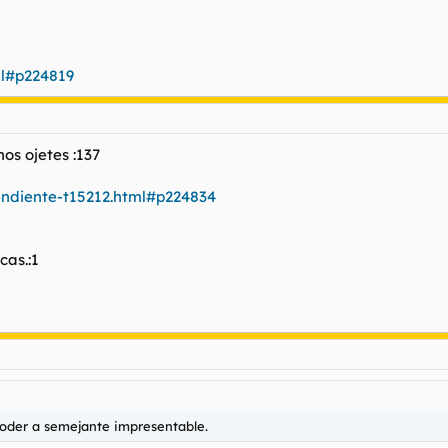
ml#p224819
os ojetes :137
pendiente-t15212.html#p224834
cas.:1
poder a semejante impresentable.