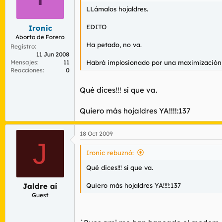
LLámalos hojaldres.
EDITO
Ironic
Aborto de Forero
Ha petado, no va.
Registro
11 Jun 2008
Mensajes
11
Habrá implosionado por una maximización 
Reacciones
0
Qué dices!!! sí que va.
Quiero más hojaldres YA!!!!:137
18 Oct 2009
J
Ironic rebuznó:
Qué dices!!! sí que va.
Quiero más hojaldres YA!!!!:137
Jaldre aí
Guest