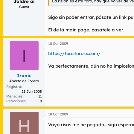
La risión es este foro, hay que volver de v
Jaldre aí
Guest
Sigo sin poder entrar, pásate un link pur
El de la main page, pasatele a ver.
18 Oct 2009
I
https://foro.forosx.com/
Va perfectamente, aún no ha implosion
Ironic
Aborto de Forero
Registro
11 Jun 2008
Mensajes
11
Reacciones
0
18 Oct 2009
H
Vaya risas me he pegado... sigo espe