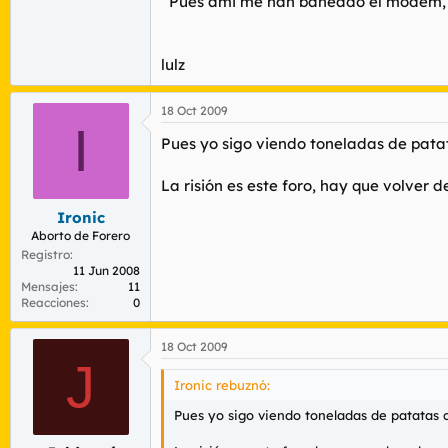
`Pues ami me han baneado el modem, 
lulz
18 Oct 2009
I
Pues yo sigo viendo toneladas de patat
La risión es este foro, hay que volver 
Ironic
Aborto de Forero
Registro
11 Jun 2008
Mensajes
11
Reacciones
0
18 Oct 2009
J
Ironic rebuznó:
Pues yo sigo viendo toneladas de patatas c