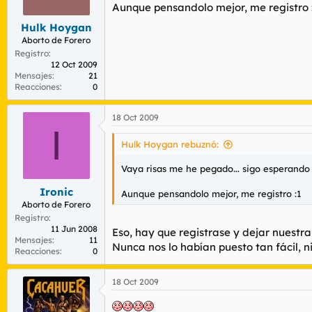
Aunque pensandolo mejor, me registro 
Hulk Hoygan
Aborto de Forero
Registro
12 Oct 2009
Mensajes
21
Reacciones
0
18 Oct 2009
I
Hulk Hoygan rebuznó:
Vaya risas me he pegado... sigo esperand
Ironic
Aunque pensandolo mejor, me registro :1
Aborto de Forero
Registro
11 Jun 2008
Eso, hay que registrase y dejar nuestr
Mensajes
11
Nunca nos lo habían puesto tan fácil, n
Reacciones
0
18 Oct 2009