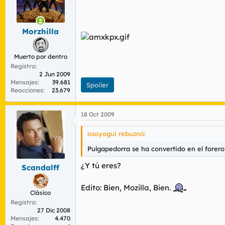
Morzhilla
Muerto por dentro
Registro
2 Jun 2009
Mensajes
39.681
Spoiler
Reacciones
23.679
18 Oct 2009
osoyogui rebuznó:
Pulgapedorra se ha convertido en el forer
¿Y tú eres?
Scandalff
Edito: Bien, Mozilla, Bien.
Clásico
Registro
27 Dic 2008
Mensajes
4.470