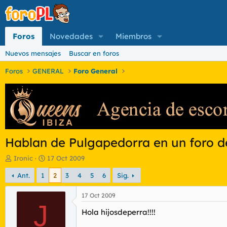
Foros
Novedades
Miembros
Nuevos mensajes
Buscar en foros
Foros
GENERAL
Foro General
Hablan de Pulgapedorra en un foro d
I
F
Ironic
17 Oct 2009
n
e
Ant.
1
2
3
4
5
6
Sig.
i
c
c
h
i
a
17 Oct 2009
a
J
d
Hola hijosdeperra!!!!
d
e
o
i