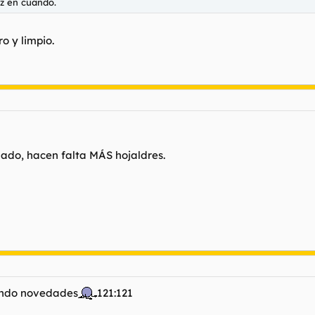
ez en cuando.
o y limpio.
ado, hacen falta MÁS hojaldres.
rando novedades
121:121