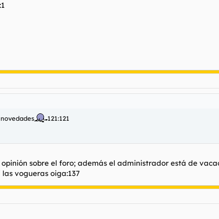
:1
o novedades
121:121
a opinión sobre el foro; además el administrador está de vac
i las vogueras oiga:137