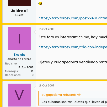
r
n
d
i
Jaldre aí
e
c
l
i
Guest
https://foro.forosx.com/post224819.ht
t
o
e
m
18 Oct 2009
a
I
Este foro es interesantichimo, hay much
https://foro.forosx.com/trio-con-inde
Ironic
Aborto de Forero
Ojetes y Pulgapedorra vendiendo pata
Registro
11 Jun 2008
Mensajes
11
Reacciones
0
18 Oct 2009
V
pulgapedorra rebuznó:
Los cubanos son tan idiotas que llevan al 