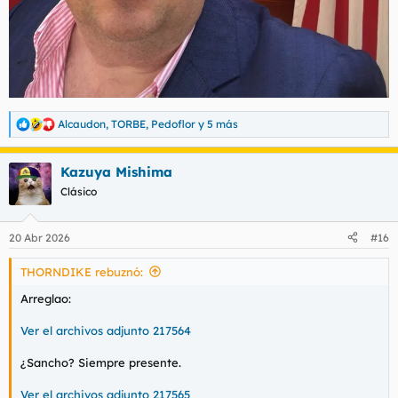
Alcaudon
,
TORBE
,
Pedoflor
y 5 más
R
e
a
Kazuya Mishima
c
c
Clásico
i
o
n
20 Abr 2026
#16
e
s
THORNDIKE rebuznó:
:
Arreglao:
Ver el archivos adjunto 217564
¿Sancho? Siempre presente.
Ver el archivos adjunto 217565