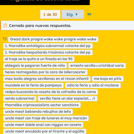
Último
1 de 30
Sig.
Cerrado para nuevas respuestas.
E
0read dark progre woke woke progre woke woke
t
1. thorndike antológico subnormal votante del pp
i
1. thorndike hezpañordo trisómico votante del pp
q
el traje se lo quito a un finado en los 90
u
eldegais le pegaron fuerte de niño
e
ernesto sevilla<<cristóbal soria
t
heces restregadas por la cara de lollercoaster
a
max baila alegres sevillanas en el rincon infantil
me bajo en pitis
s
mundele en la feria de pompeya
odio la feria y odio al mcclane
redpo buscando la caseta de la cofradía de la coma
serdo subnormal
sevilla tiene un olor especial... 🎶
thorndike criptosocialista sector sanchista
uncle meat bebiendo rebujitos de lefa
uncle meat con traje de lunares el muy maricón
uncle meat doble anal con niggas en caseta
uncle meat enculado por el tirante y el agüilla