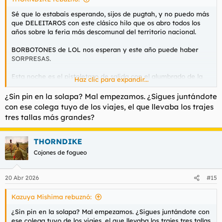
Sé que lo estabais esperando, sijos de pugtah, y no puedo más
que DELEITAROS con este clásico hilo que os abro todos los
años sobre la feria más descomunal del territorio nacional.
BORBOTONES de LOL nos esperan y este año puede haber
SORPRESAS.
Esta noche es el pistoletazo de salida con el alumbrado de la
Haz clic para expandir...
portada y la cena del pescaíto.
¿Sin pin en la solapa? Mal empezamos. ¿Sigues juntándote
Mientras voy de camino al feria para el "previo' voy abriendo
con ese colega tuyo de los viajes, el que llevaba los trajes
el hilo, jeje
Ver el archivos adjunto 217555
tres tallas más grandes?
Ahí está la portada, vaaaamosss.
THORNDIKE
Ver el archivos adjunto 217556
Cojones de fogueo
Todavía está vacía.
20 Abr 2026
#15
ELEGANTE, como siempre, con mi outfit RESERVOIR DOWN
Kazuya Mishima rebuznó:
Ver el archivos adjunto 217557
¿Sin pin en la solapa? Mal empezamos. ¿Sigues juntándote con
ese colega tuyo de los viajes, el que llevaba los trajes tres tallas