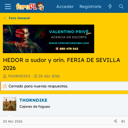
Acceder
Regístrate
Foro General
HEDOR a sudor y orín. FERIA DE SEVILLA
2026
I
F
THORNDIKE
20 Abr 2026
n
e
Cerrado para nuevas respuestas.
i
c
c
h
i
a
THORNDIKE
a
d
d
Cojones de fogueo
e
o
i
r
n
20 Abr 2026
#1
d
i
e
c