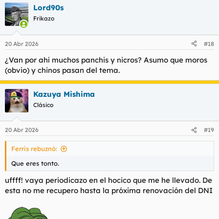
a
Lord90s
c
c
Frikazo
i
o
n
20 Abr 2026
#18
e
s
¿Van por ahí muchos panchis y nicros? Asumo que moros
:
(obvio) y chinos pasan del tema.
Kazuya Mishima
Clásico
20 Abr 2026
#19
Ferris rebuznó:
Que eres tonto.
uffff! vaya periodicazo en el hocico que me he llevado. De
esta no me recupero hasta la próxima renovación del DNI