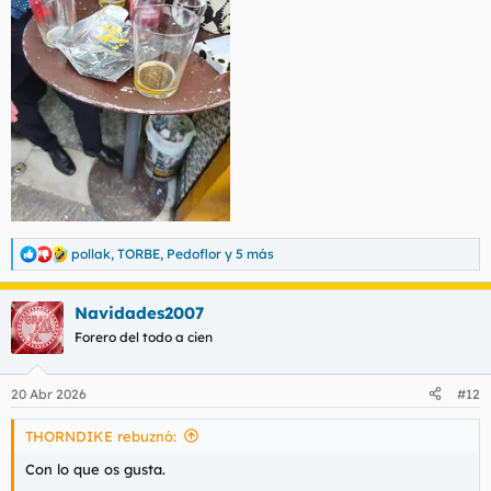
pollak
,
TORBE
,
Pedoflor
y 5 más
R
e
a
Navidades2007
c
c
Forero del todo a cien
i
o
n
20 Abr 2026
#12
e
s
THORNDIKE rebuznó:
:
Con lo que os gusta.