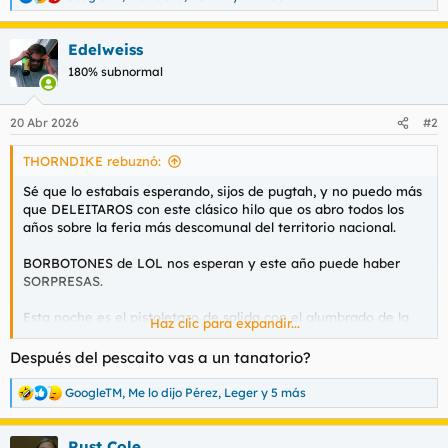
R
e
a
Edelweiss
c
c
180% subnormal
i
o
n
20 Abr 2026
#2
e
s
THORNDIKE rebuznó:
:
Sé que lo estabais esperando, sijos de pugtah, y no puedo más
que DELEITAROS con este clásico hilo que os abro todos los
años sobre la feria más descomunal del territorio nacional.
BORBOTONES de LOL nos esperan y este año puede haber
SORPRESAS.
Esta noche es el pistoletazo de salida con el alumbrado de la
Haz clic para expandir...
portada y la cena del pescaíto.
Después del pescaito vas a un tanatorio?
Mientras voy de camino al feria para el "previo' voy abriendo
el hilo, jeje
Ver el archivos adjunto 217555
GoogleTM
,
Me lo dijo Pérez
,
Leger
y 5 más
R
e
Ahí está la portada, vaaaamosss.
a
Rust Cole
c