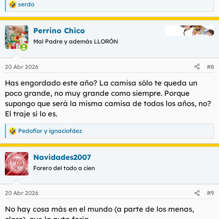
serdo
R
e
a
Perrino Chico
c
c
Mal Padre y además LLORÓN
i
o
n
20 Abr 2026
#8
e
s
Has engordado este año? La camisa sólo te queda un
:
poco grande, no muy grande como siempre. Porque
supongo que será la misma camisa de todos los años, no?
El traje sí lo es.
Pedoflor
y
ignaciofdez
R
e
a
Navidades2007
c
c
Forero del todo a cien
i
o
n
20 Abr 2026
#9
e
s
No hay cosa más en el mundo (a parte de los menas,
: