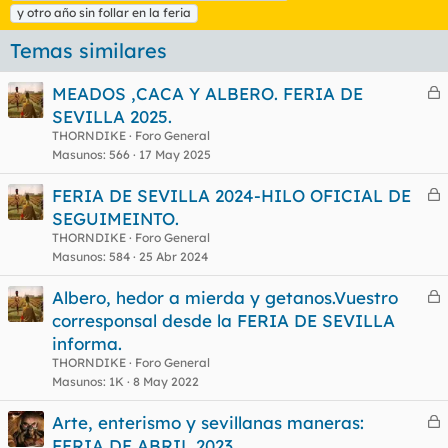
y otro año sin follar en la feria
Temas similares
MEADOS ,CACA Y ALBERO. FERIA DE
e
SEVILLA 2025.
r
THORNDIKE
Foro General
r
Masunos
566
17 May 2025
FERIA DE SEVILLA 2024-HILO OFICIAL DE
e
SEGUIMEINTO.
o
r
THORNDIKE
Foro General
r
Masunos
584
25 Abr 2024
Albero, hedor a mierda y getanos.Vuestro
e
corresponsal desde la FERIA DE SEVILLA
o
r
informa.
r
THORNDIKE
Foro General
Masunos
1K
8 May 2022
Arte, enterismo y sevillanas maneras:
o
e
FERIA DE ABRIL 2023