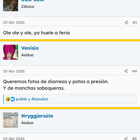
Ver el archivos adjunto 217556
c
Clásico
i
o
Todavía está vacía.
n
20 Abr 2026
#3
e
s
Ole ole y ole, ya huele a feria
ELEGANTE, como siempre, con mi outfit RESERVOIR DOWN
:
Ver el archivos adjunto 217557
Venisio
Asiduo
JÓDETE ILG, JAJAJAJAJAJAJJA
20 Abr 2026
#4
Seguiremos informando por el lol.
Queremos fotos de diarreas y potas a presión.
Y de manchas sobaqueras.
pollak
y
Alcaudon
R
e
a
Hryggjarsúla
c
c
Asiduo
i
o
n
20 Abr 2026
#5