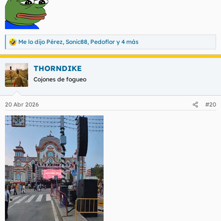
Me lo dijo Pérez
,
Sonic88
,
Pedoflor
y 4 más
R
e
a
THORNDIKE
c
c
Cojones de fogueo
i
o
n
20 Abr 2026
#20
e
s
: