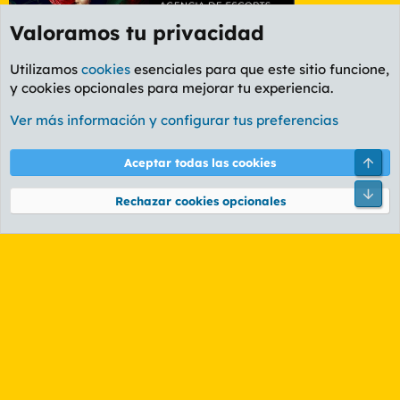
Valoramos tu privacidad
Utilizamos
cookies
esenciales para que este sitio funcione,
y cookies opcionales para mejorar tu experiencia.
Foro General
Ver más información y configurar tus preferencias
Cookies
PL OLDSTYLE AMARILLO
Cambiar fuente
Español (ES)
Arri
Aceptar todas las cookies
Contáctanos
Términos y reglas
Política de privacidad
Ayuda
R
Pie
S
Rechazar cookies opcionales
S
®
Community platform by XenForo
© 2010-2026 XenForo Ltd.