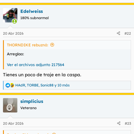
e
a
Edelweiss
c
c
180% subnormal
i
o
n
20 Abr 2026
#22
e
s
THORNDIKE rebuznó:
:
Arreglao:
Ver el archivos adjunto 217564
Tienes un poco de traje en la caspa.
HAdR
,
TORBE
,
Sonic88
y 10 más
R
e
a
simplicius
c
c
Veterano
i
o
n
20 Abr 2026
#23
e
s