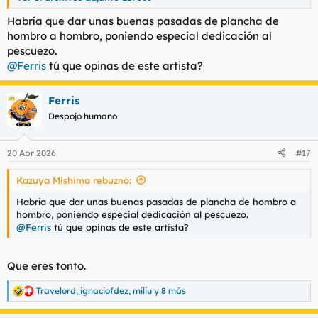
Habría que dar unas buenas pasadas de plancha de
hombro a hombro, poniendo especial dedicación al
pescuezo.
@Ferris
tú que opinas de este artista?
Ferris
Despojo humano
20 Abr 2026
#17
Kazuya Mishima rebuznó:
Habría que dar unas buenas pasadas de plancha de hombro a
hombro, poniendo especial dedicación al pescuezo.
@Ferris
tú que opinas de este artista?
Que eres tonto.
Travelord
,
ignaciofdez
,
miliu
y 8 más
R
e