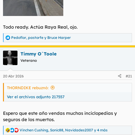
Todo ready. Actúa Raya Real, ojo.
Pedoflor
,
pastorfe
y
Bruce Harper
R
e
a
Timmy O´Toole
c
c
Veterano
i
o
n
20 Abr 2026
#21
e
s
THORNDIKE rebuznó:
:
Ver el archivos adjunto 217557
Espero que este año vendas muchas inciclopedias y
seguros de los muertos.
Vinchen Cushing
,
Sonic88
,
Navidades2007
y 4 más
R