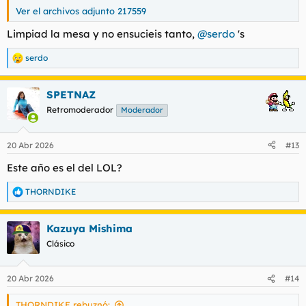
Ver el archivos adjunto 217559
Limpiad la mesa y no ensucieis tanto,
@serdo
's
serdo
R
e
a
SPETNAZ
c
c
Retromoderador
Moderador
i
o
n
20 Abr 2026
#13
e
s
Este año es el del LOL?
:
THORNDIKE
R
e
a
Kazuya Mishima
c
c
Clásico
i
o
n
20 Abr 2026
#14
e
s
THORNDIKE rebuznó:
: