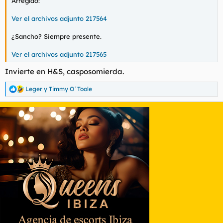
Arreglao:
Ver el archivos adjunto 217564
¿Sancho? Siempre presente.
Ver el archivos adjunto 217565
Invierte en H&S, casposomierda.
Leger
y
Timmy O´Toole
R
e
a
c
c
i
o
n
e
s
: