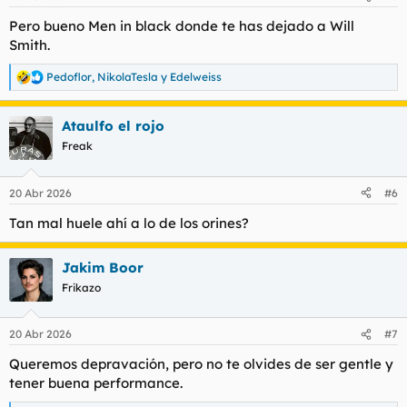
e
s
Pero bueno Men in black donde te has dejado a Will
:
Smith.
Pedoflor
,
NikolaTesla
y
Edelweiss
R
e
a
Ataulfo el rojo
c
c
Freak
i
o
n
20 Abr 2026
#6
e
s
Tan mal huele ahí a lo de los orines?
:
Jakim Boor
Frikazo
20 Abr 2026
#7
Queremos depravación, pero no te olvides de ser gentle y
tener buena performance.