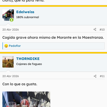
claro), que la puta feria.
Edelweiss
180% subnormal
20 Abr 2026
#10
Cogida grave ahora mismo de Morante en la Maestranza.
Pedoflor
R
e
a
THORNDIKE
c
c
Cojones de fogueo
i
o
n
20 Abr 2026
#11
e
s
Con lo que os gusta.
: