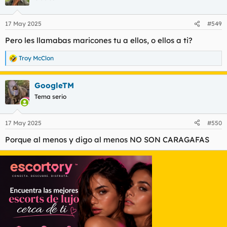
17 May 2025
#549
Pero les llamabas maricones tu a ellos, o ellos a ti?
Troy McClon
R
e
a
GoogleTM
c
c
Tema serio
i
o
n
17 May 2025
#550
e
s
Porque al menos y digo al menos NO SON CARAGAFAS
: