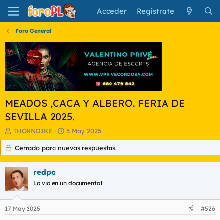
Acceder
Regístrate
Foro General
MEADOS ,CACA Y ALBERO. FERIA DE
SEVILLA 2025.
I
F
THORNDIKE
5 May 2025
n
e
Cerrado para nuevas respuestas.
i
c
c
h
i
a
redpo
a
d
d
Lo vio en un documental
e
o
i
r
n
17 May 2025
#526
d
i
e
c