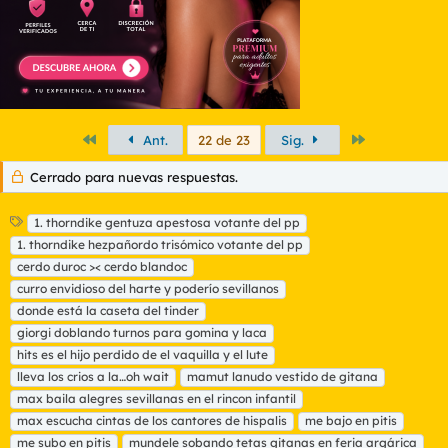
Primero
Último
Ant.
22 de 23
Sig.
Cerrado para nuevas respuestas.
E
1. thorndike gentuza apestosa votante del pp
t
1. thorndike hezpañordo trisómico votante del pp
i
cerdo duroc >< cerdo blandoc
q
curro envidioso del harte y poderío sevillanos
u
donde está la caseta del tinder
e
t
giorgi doblando turnos para gomina y laca
a
hits es el hijo perdido de el vaquilla y el lute
s
lleva los crios a la…oh wait
mamut lanudo vestido de gitana
max baila alegres sevillanas en el rincon infantil
max escucha cintas de los cantores de hispalis
me bajo en pitis
me subo en pitis
mundele sobando tetas gitanas en feria argárica