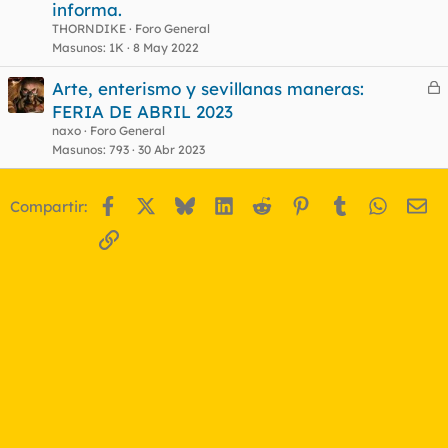
r
informa.
r
THORNDIKE
Foro General
Masunos
1K
8 May 2022
Arte, enterismo y sevillanas maneras:
o
e
FERIA DE ABRIL 2023
r
naxo
Foro General
r
Masunos
793
30 Abr 2023
Facebook
X
Bluesky
LinkedIn
Reddit
Pinterest
Tumblr
WhatsA
Em
Compartir:
o
Enlace