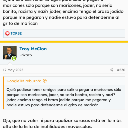
maricones sólo porque son maricones, joder, no sería
bonito, racista y nazi? joder, encima tengo el brazo jodido
porque me pegaron y nadie estuvo para defenderme al
grito de maricón
TORBE
R
e
a
Troy McClon
c
c
Frikazo
i
o
n
17 May 2025
#530
e
s
GoogleTM rebuznó:
:
Ojalá pudiese tener amigos para salir a pegar a maricones sólo
porque son maricones, joder, no sería bonito, racista y nazi?
joder, encima tengo el brazo jodido porque me pegaron y
nadie estuvo para defenderme al grito de maricón
Ojo, que no valer ni para apalizar sarasas está en lo más
alto de la lista de inutilidades mayúsculas.