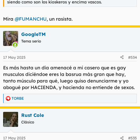
siendo como son los kioskeros y encima vascos.
Mira
@FUMANCHU
, un rasista.
GoogleTM
Tema serio
17 May 2025
#534
Es más hasta un día amenacé a mi casero que es gay
musculos diciéndoe eres la basrua más gran que hay,
tanto músculo para qué, luego quiso denunciarme y yo
abogué por HACIENDA, y hacienda no entiende de sexos.
TORBE
R
e
a
Rust Cole
c
c
Clásico
i
o
n
17 May 2025
#535