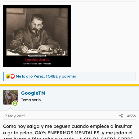
e
s
:
Me lo dijo Pérez
,
TORBE
y
pai-mei
R
e
a
GoogleTM
c
c
Tema serio
i
o
n
17 May 2025
#536
e
s
Como hoy salga y me peguen cuando empiece a insultar
:
a grito pelao, GAYs ENFERMOS MENTALES, y me jodan el