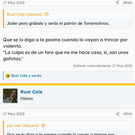
17 May 2025
#540
e
s
Rust Cole rebuznó:
:
Joder pero grábalo y serás el patrón de Torremolinos.
Que se lo diga a la pasma cuando lo vayan a trincar por
violento.
"La culpa es de un foro que no me hace caso, sí, son unos
gafotas."
Editado cobardemente:
17 May 2025
Rust Cole
y
serdo
R
e
a
Rust Cole
c
c
Clásico
i
o
n
17 May 2025
#541
e
s
pai-mei rebuznó:
:
Que se lo diga a la pasma cuando lo vayan a trincar por