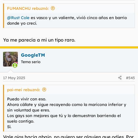
FUMANCHU rebuznó:
@Rust Cole
es vasco y un valiente, vivió cinco años en barrio
donde yo crecí.
Ya me parecía a mi un tipo raro.
GoogleTM
Tema serio
17 May 2025
#545
pai-mei rebuznó:
Puedo vivir con eso.
Ahora cállate y sigue recayendo como la maricona inferior y
sin voluntad que eres.
Los gays son mejores que tú y lo demuestran barriendo el
suelo contigo.
Sí.
Vale ojos hacia abajo, no quiero ser alguien que odies. Por