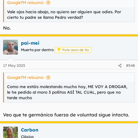
GoogleTM rebuznó:
:
Vale ojos hacia abajo, no quiero ser alguien que odies. Por
cierto tu padre se llama Pedro verdad?
No.
pai-mei
Muerto por dentro
Puto asco de tío
17 May 2025
#548
GoogleTM rebuznó:
Como me estáis molestando mucho hoy, ME VOY A DROGAR,
le he pedido al moro 3 pollitos ASÍ TAL CUAL, pero que no
tarde mucho
Veo que te germánica fuerza de voluntad sigue intacta.
Carbon
Clásico