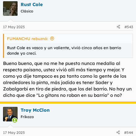
Rust Cole
c
c
Clásico
i
o
n
17 May 2025
#543
e
s
FUMANCHU rebuznó:
:
Rust Cole es vasco y un valiente, vivió cinco años en barrio
donde yo crecí.
Bueno bueno, que no me he puesto nunca medalla al
respecto paisano, ustez vivió allí más tiempo y mejor. Y
como ya dije tampoco es pa tanto como la gente de los
alrededores lo pinta, más jodido es tener Sader y
Zabalgarbi en tiro de piedra, que los del barrio. No hay un
dicho que dice "Lo gitans no roban en su barrio" o no?
Troy McClon
Frikazo
17 May 2025
#544