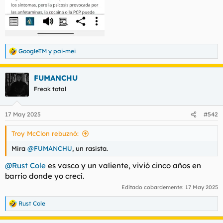
GoogleTM
y
pai-mei
R
e
a
FUMANCHU
c
c
Freak total
i
o
n
17 May 2025
#542
e
s
Troy McClon rebuznó:
:
Mira
@FUMANCHU
, un rasista.
@Rust Cole
es vasco y un valiente, vivió cinco años en
barrio donde yo crecí.
Editado cobardemente:
17 May 2025
Rust Cole
R
e
a