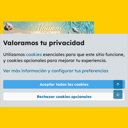
Valoramos tu privacidad
Utilizamos
cookies
esenciales para que este sitio funcione,
y cookies opcionales para mejorar tu experiencia.
Foro General
Ver más información y configurar tus preferencias
Cookies
PL OLDSTYLE AMARILLO
Cambiar fuente
Español (ES)
Arri
Aceptar todas las cookies
Contáctanos
Términos y reglas
Política de privacidad
Ayuda
R
Pie
S
Rechazar cookies opcionales
S
®
Community platform by XenForo
© 2010-2026 XenForo Ltd.