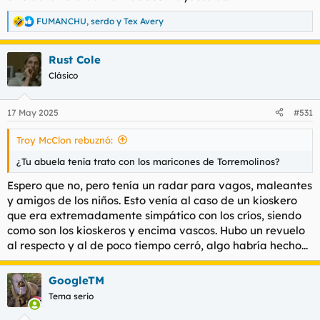
FUMANCHU
,
serdo
y
Tex Avery
R
e
a
Rust Cole
c
c
Clásico
i
o
n
17 May 2025
#531
e
s
Troy McClon rebuznó:
:
¿Tu abuela tenía trato con los maricones de Torremolinos?
Espero que no, pero tenía un radar para vagos, maleantes
y amigos de los niños. Esto venía al caso de un kioskero
que era extremadamente simpático con los críos, siendo
como son los kioskeros y encima vascos. Hubo un revuelo
al respecto y al de poco tiempo cerró, algo habría hecho...
GoogleTM
Tema serio