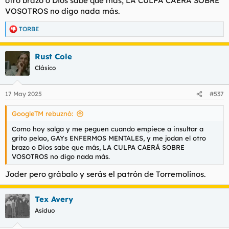
otro brazo o Dios sabe que más, LA CULPA CAERÁ SOBRE
VOSOTROS no digo nada más.
TORBE
R
e
a
Rust Cole
c
c
Clásico
i
o
n
17 May 2025
#537
e
s
GoogleTM rebuznó:
:
Como hoy salga y me peguen cuando empiece a insultar a
grito pelao, GAYs ENFERMOS MENTALES, y me jodan el otro
brazo o Dios sabe que más, LA CULPA CAERÁ SOBRE
VOSOTROS no digo nada más.
Joder pero grábalo y serás el patrón de Torremolinos.
Tex Avery
Asiduo