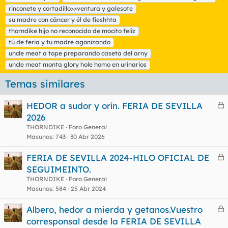
rinconete y cortadillo>>ventura y galesote
su madre con cáncer y él de fieshhta
thorndike hijo no reconocido de mocito feliz
tú de feria y tu madre agonizando
uncle meat a tope preparando caseta del arny
uncle meat monta glory hole homo en urinarios
Temas similares
HEDOR a sudor y orín. FERIA DE SEVILLA
e
2026
r
THORNDIKE
Foro General
r
Masunos
743
30 Abr 2026
FERIA DE SEVILLA 2024-HILO OFICIAL DE
e
SEGUIMEINTO.
o
r
THORNDIKE
Foro General
r
Masunos
584
25 Abr 2024
Albero, hedor a mierda y getanos.Vuestro
e
corresponsal desde la FERIA DE SEVILLA
o