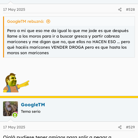
o
n
17 May 2025
#528
e
s
GoogleTM rebuznó:
:
Pero a mi que eso me da igual lo que me jode es que después
llame a los moros para ir a buscar gresca y partir cabreza
maricones y me digan que no, que ellos no HACEN ESO ... pero
qué hacéis maricones VENDER DROGA pero es que hasta los
moros son maricones
GoogleTM
Tema serio
17 May 2025
#529
Ojalá pudiese tener amigos para salir a pegar a