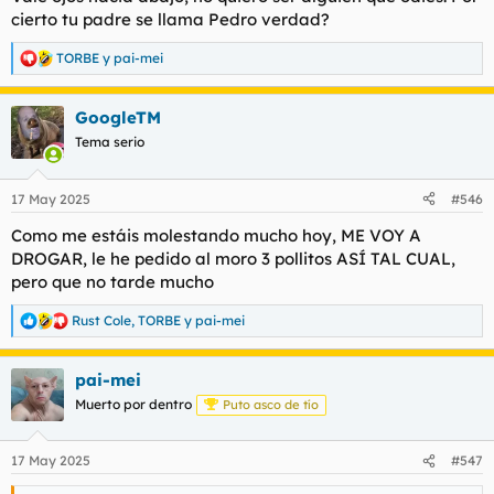
cierto tu padre se llama Pedro verdad?
TORBE
y
pai-mei
R
e
a
GoogleTM
c
c
Tema serio
i
o
n
17 May 2025
#546
e
s
Como me estáis molestando mucho hoy, ME VOY A
:
DROGAR, le he pedido al moro 3 pollitos ASÍ TAL CUAL,
pero que no tarde mucho
Rust Cole
,
TORBE
y
pai-mei
R
e
a
pai-mei
c
c
Muerto por dentro
Puto asco de tío
i
o
n
17 May 2025
#547
e
s