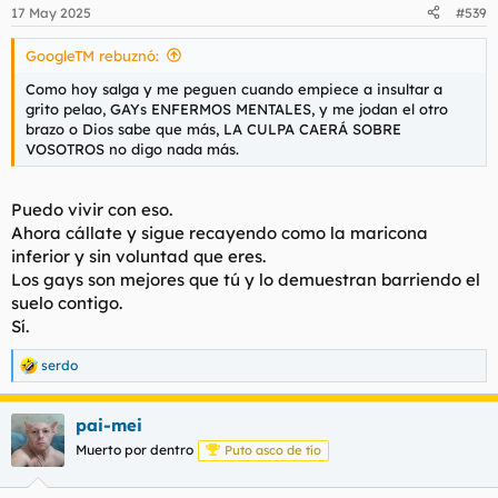
n
17 May 2025
#539
e
s
GoogleTM rebuznó:
:
Como hoy salga y me peguen cuando empiece a insultar a
grito pelao, GAYs ENFERMOS MENTALES, y me jodan el otro
brazo o Dios sabe que más, LA CULPA CAERÁ SOBRE
VOSOTROS no digo nada más.
Puedo vivir con eso.
Ahora cállate y sigue recayendo como la maricona
inferior y sin voluntad que eres.
Los gays son mejores que tú y lo demuestran barriendo el
suelo contigo.
Sí.
serdo
R
e
a
pai-mei
c
c
Muerto por dentro
Puto asco de tío
i
o
n