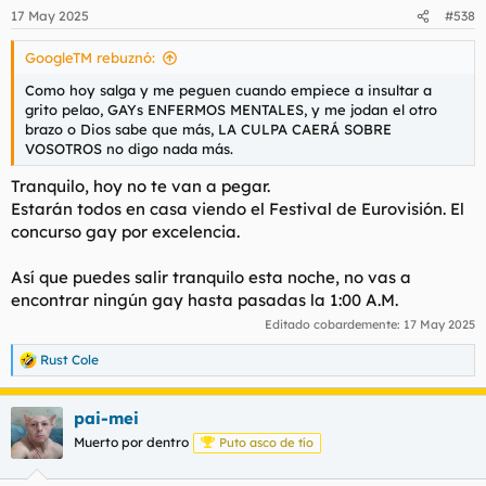
17 May 2025
#538
GoogleTM rebuznó:
Como hoy salga y me peguen cuando empiece a insultar a
grito pelao, GAYs ENFERMOS MENTALES, y me jodan el otro
brazo o Dios sabe que más, LA CULPA CAERÁ SOBRE
VOSOTROS no digo nada más.
Tranquilo, hoy no te van a pegar.
Estarán todos en casa viendo el Festival de Eurovisión. El
concurso gay por excelencia.
Así que puedes salir tranquilo esta noche, no vas a
encontrar ningún gay hasta pasadas la 1:00 A.M.
Editado cobardemente:
17 May 2025
Rust Cole
R
e
a
pai-mei
c
c
Muerto por dentro
Puto asco de tío
i
o