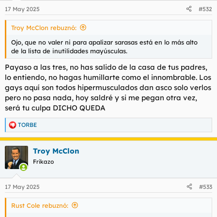
17 May 2025
#532
Troy McClon rebuznó:
Ojo, que no valer ni para apalizar sarasas está en lo más alto
de la lista de inutilidades mayúsculas.
Payaso a las tres, no has salido de la casa de tus padres,
lo entiendo, no hagas humillarte como el innombrable. Los
gays aquí son todos hipermusculados dan asco solo verlos
pero no pasa nada, hoy saldré y si me pegan otra vez,
será tu culpa DICHO QUEDA
TORBE
R
e
a
Troy McClon
c
c
Frikazo
i
o
n
17 May 2025
#533
e
s
Rust Cole rebuznó:
: