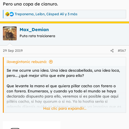
Pero una copa de cianuro.
Treponema
,
Leibn
,
Césped Alí
y 3 más
R
e
a
Max_Demian
c
c
Puta rata traicionera
i
o
n
29 Sep 2019
#567
e
s
ilovegintonic rebuznó:
:
Se me ocurre una idea. Una idea descabellada, una idea loca,
pero... ¿qué mejor sitio que este para ello?
Que levante la mano el que quiera pillar cacho con forero o
con forera. Enumeraos, y cuando ya todo el mundo se haya
declarado dispuesto para ello, veremos si es posible que aquí
pilléis cacho, si hay quorum o si no. Ya la hostia sería si
además dijerais quién os interesa, pero eso ya imagino que es
Haz clic para expandir...
mucho pedir. A las bravas, amparados en el anonimato de
vuestros users, podríais declararlo en voz alta y luego ya en
privado negociar si hay emparejamiento o no.