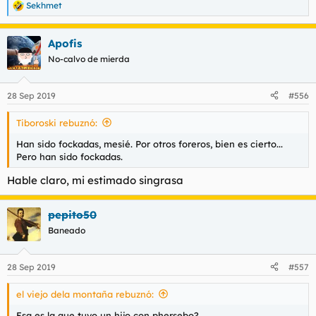
Sekhmet
R
e
a
Apofis
c
c
No-calvo de mierda
i
o
n
28 Sep 2019
#556
e
s
Tiboroski rebuznó:
:
Han sido fockadas, mesié. Por otros foreros, bien es cierto...
Pero han sido fockadas.
Hable claro, mi estimado singrasa
pepito50
Baneado
28 Sep 2019
#557
el viejo dela montaña rebuznó:
Esa es la que tuvo un hijo con phersebo?