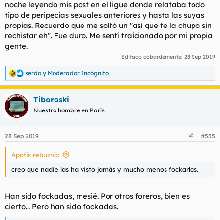
noche leyendo mis post en el ligue donde relataba todo
tipo de peripecias sexuales anteriores y hasta las suyas
propias. Recuerdo que me soltó un "así que te la chupo sin
rechistar eh". Fue duro. Me sentí traicionado por mi propia
gente.
Editado cobardemente:
28 Sep 2019
serdo
y
Moderador Incógnito
R
e
a
Tiboroski
c
c
Nuestro hombre en París
i
o
n
28 Sep 2019
#555
e
s
Apofis rebuznó:
:
creo que nadie las ha visto jamás y mucho menos fockarlas.
Han sido fockadas, mesié. Por otros foreros, bien es
cierto... Pero han sido fockadas.