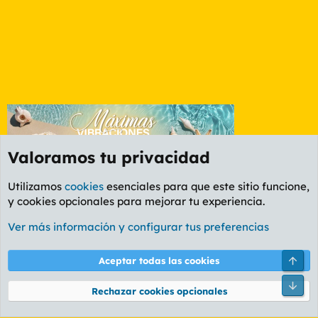
Valoramos tu privacidad
Utilizamos
cookies
esenciales para que este sitio funcione,
y cookies opcionales para mejorar tu experiencia.
Foro Rapiñas
Ver más información y configurar tus preferencias
Cookies
PL OLDSTYLE AMARILLO
Cambiar fuente
Español (ES)
Arri
Aceptar todas las cookies
Contáctanos
Términos y reglas
Política de privacidad
Ayuda
R
Pie
S
Rechazar cookies opcionales
S
®
Community platform by XenForo
© 2010-2026 XenForo Ltd.