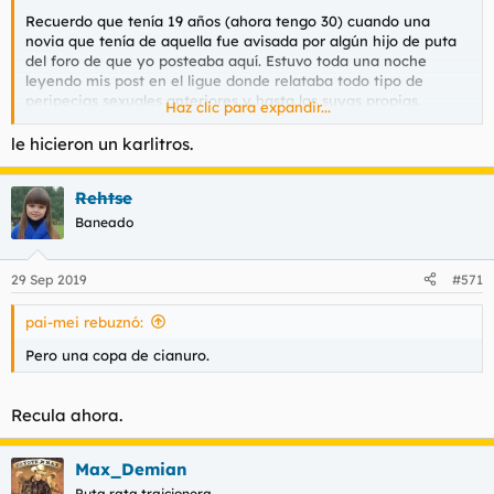
Recuerdo que tenía 19 años (ahora tengo 30) cuando una
novia que tenía de aquella fue avisada por algún hijo de puta
del foro de que yo posteaba aquí. Estuvo toda una noche
leyendo mis post en el ligue donde relataba todo tipo de
peripecias sexuales anteriores y hasta las suyas propias.
Haz clic para expandir...
Recuerdo que me soltó un "así que te la chupo sin rechistar
eh". Fue duro. Me sentí traicionado por mi propia gente.
le hicieron un karlitros.
Rehtse
Baneado
29 Sep 2019
#571
pai-mei rebuznó:
Pero una copa de cianuro.
Recula ahora.
Max_Demian
Puta rata traicionera