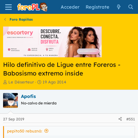
Acceder
Regístrate
Foro Rapiñas
Hilo definitivo de Ligue entre Foreros -
Babosismo extremo inside
I
F
Le Déserteur
19 Ago 2014
n
e
i
c
Apofis
c
h
No-calvo de mierda
i
a
a
d
d
e
27 Sep 2019
#551
o
i
r
n
pepito50 rebuznó:
d
i
e
c