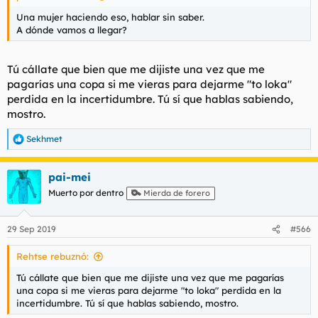
Una mujer haciendo eso, hablar sin saber.
A dónde vamos a llegar?
Tú cállate que bien que me dijiste una vez que me
pagarías una copa si me vieras para dejarme "to loka"
perdida en la incertidumbre. Tú sí que hablas sabiendo,
mostro.
Sekhmet
R
e
a
pai-mei
c
c
Muerto por dentro
Mierda de forero
i
o
n
29 Sep 2019
#566
e
s
Rehtse rebuznó:
:
Tú cállate que bien que me dijiste una vez que me pagarías
una copa si me vieras para dejarme "to loka" perdida en la
incertidumbre. Tú sí que hablas sabiendo, mostro.