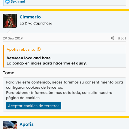
Sekhmet
R
e
a
Cimmerio
c
c
La Diva Caprichosa
i
o
n
29 Sep 2019
#561
e
s
Apofis rebuznó:
:
between love and hate.
Lo pongo en inglés
para hacerme el guay
.
Tome.
Para ver este contenido, necesitaremos su consentimiento para
configurar cookies de terceros.
Para obtener información más detallada, consulte nuestra
página de cookies
.
Aceptar cookies de terceros
Apofis