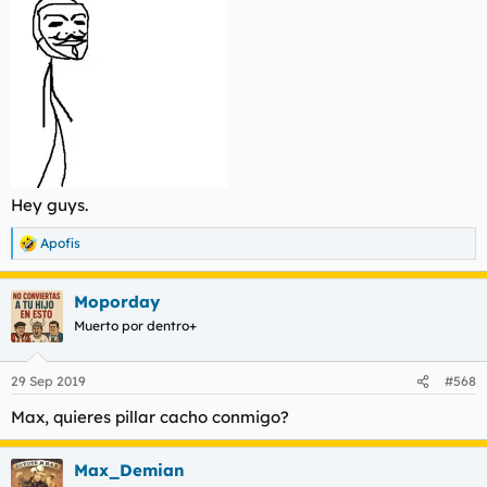
Hey guys.
Apofis
R
e
a
Moporday
c
c
Muerto por dentro+
i
o
n
29 Sep 2019
#568
e
s
Max, quieres pillar cacho conmigo?
:
Max_Demian