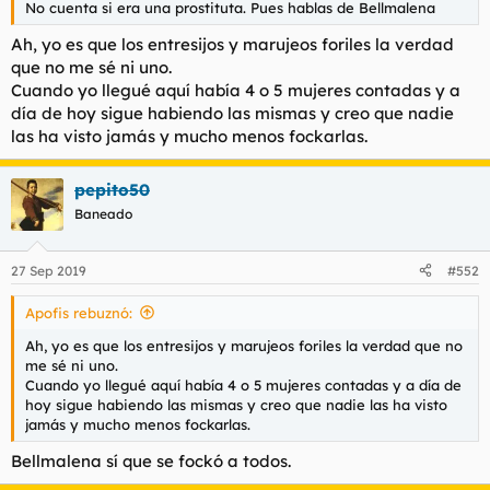
No cuenta si era una prostituta. Pues hablas de Bellmalena
l
i
t
o
Ah, yo es que los entresijos y marujeos foriles la verdad
e
que no me sé ni uno.
m
Cuando yo llegué aquí había 4 o 5 mujeres contadas y a
a
día de hoy sigue habiendo las mismas y creo que nadie
las ha visto jamás y mucho menos fockarlas.
pepito50
Baneado
27 Sep 2019
#552
Apofis rebuznó:
Ah, yo es que los entresijos y marujeos foriles la verdad que no
me sé ni uno.
Cuando yo llegué aquí había 4 o 5 mujeres contadas y a día de
hoy sigue habiendo las mismas y creo que nadie las ha visto
jamás y mucho menos fockarlas.
Bellmalena sí que se fockó a todos.