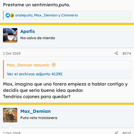
s
Prestame un sentimiento,puta.
:
oraleputo
,
Max_Demian
y
Cimmerio
R
e
a
Apofis
c
c
No-calvo de mierda
i
o
n
1 Oct 2019
#574
e
s
Max_Demian rebuznó:
:
Ver el archivos adjunto 41292
Max, imagina que una forera empieza a hablar contigo y
decidís que sería buena idea quedar.
Tendrías cojones para quedar?
Max_Demian
Puta rata traicionera
1 Oct 2019
#575