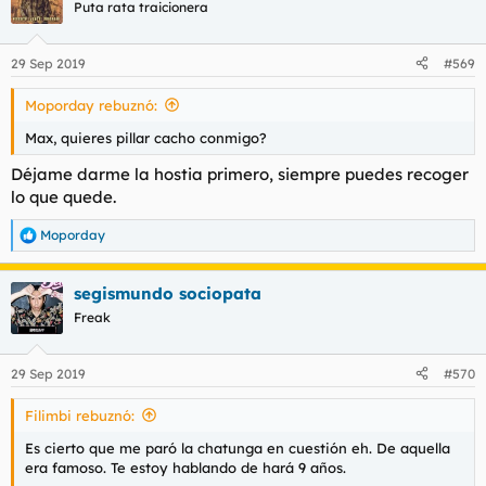
Puta rata traicionera
29 Sep 2019
#569
Moporday rebuznó:
Max, quieres pillar cacho conmigo?
Déjame darme la hostia primero, siempre puedes recoger
lo que quede.
Moporday
R
e
a
segismundo sociopata
c
c
Freak
i
o
n
29 Sep 2019
#570
e
s
Filimbi rebuznó:
:
Es cierto que me paró la chatunga en cuestión eh. De aquella
era famoso. Te estoy hablando de hará 9 años.