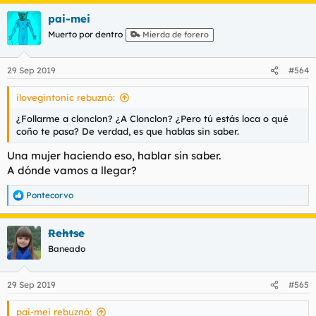
a
pai-mei
c
c
Muerto por dentro
Mierda de forero
i
o
n
29 Sep 2019
#564
e
s
ilovegintonic rebuznó:
:
¿Follarme a clonclon? ¿A Clonclon? ¿Pero tú estás loca o qué
coño te pasa? De verdad, es que hablas sin saber.
Una mujer haciendo eso, hablar sin saber.
A dónde vamos a llegar?
Pontecorvo
R
e
a
Rehtse
c
c
Baneado
i
o
n
29 Sep 2019
#565
e
s
pai-mei rebuznó:
: