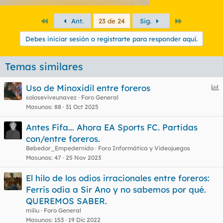
Primero
Último
Ant.
23 de 24
Sig.
Debes iniciar sesión o registrarte para responder aquí.
Temas similares
E
Uso de Minoxidil entre foreros
n
soloseviveunavez
Foro General
Masunos
88
31 Oct 2025
c
u
Antes Fifa... Ahora EA Sports FC. Partidas
e
con/entre foreros.
s
Bebedor_Empedernido
Foro Informática y Videojuegos
t
Masunos
47
25 Nov 2023
El hilo de los odios irracionales entre foreros:
Ferris odia a Sir Ano y no sabemos por qué.
QUEREMOS SABER.
miliu
Foro General
Masunos
153
19 Dic 2022