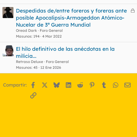
Despedidas de/entre foreros y foreras ante
e
posible Apocalipsis-Armageddon Atómico-
r
Nucelar de 3ª Guerra Mundial
r
Oread Dark
Foro General
Masunos
194
4 Mar 2022
El hilo definitivo de las anécdotas en la
o
milicia...
Retraso Deluxe
Foro General
Masunos
45
12 Ene 2026
Facebook
X
Bluesky
LinkedIn
Reddit
Pinterest
Tumblr
WhatsA
Em
Compartir:
Enlace