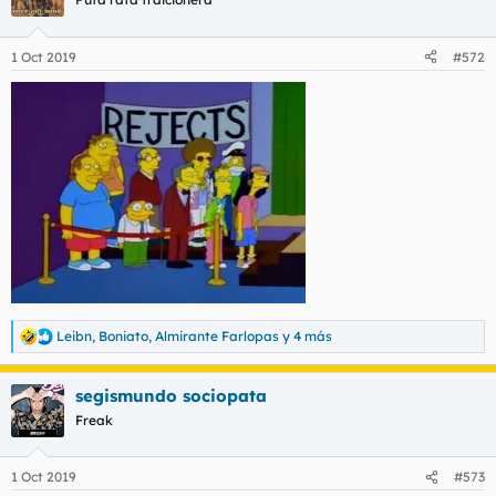
1 Oct 2019
#572
Leibn
,
Boniato
,
Almirante Farlopas
y 4 más
R
e
a
segismundo sociopata
c
c
Freak
i
o
n
1 Oct 2019
#573
e