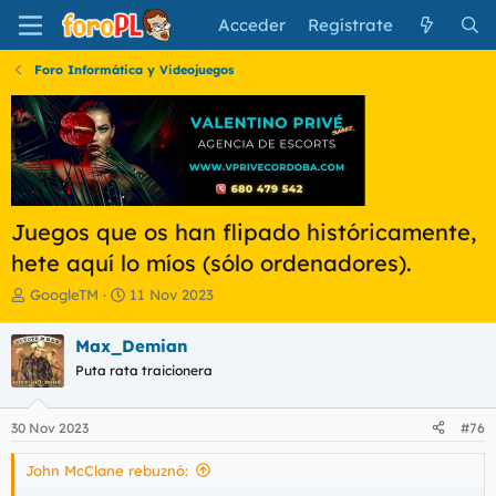
Acceder
Regístrate
Foro Informática y Videojuegos
Juegos que os han flipado históricamente,
hete aquí lo míos (sólo ordenadores).
I
F
GoogleTM
11 Nov 2023
n
e
i
c
Max_Demian
c
h
Puta rata traicionera
i
a
a
d
d
e
30 Nov 2023
#76
o
i
r
n
John McClane rebuznó:
d
i
e
c