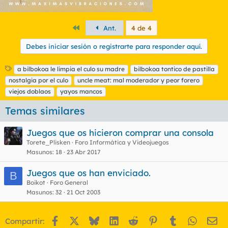
Primero
Ant.
4 de 4
Debes iniciar sesión o registrarte para responder aquí.
E
a bilbokoa le limpia el culo su madre
bilbokoa tontico de pastilla
t
nostalgia por el culo
uncle meat: mal moderador y peor forero
i
viejos doblaos
yayos mancos
q
u
Temas similares
e
t
Juegos que os hicieron comprar una consola
a
s
Torete_Plisken
Foro Informática y Videojuegos
Masunos
18
23 Abr 2017
Juegos que os han enviciado.
B
Boikot
Foro General
Masunos
32
21 Oct 2003
Facebook
X
Bluesky
LinkedIn
Reddit
Pinterest
Tumblr
WhatsA
Em
Compartir: