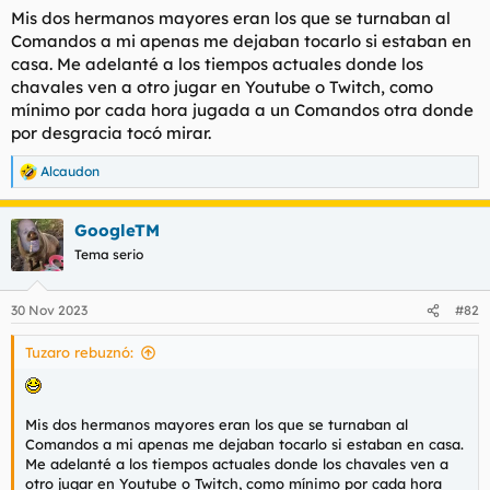
Mis dos hermanos mayores eran los que se turnaban al
Comandos a mi apenas me dejaban tocarlo si estaban en
casa. Me adelanté a los tiempos actuales donde los
chavales ven a otro jugar en Youtube o Twitch, como
mínimo por cada hora jugada a un Comandos otra donde
por desgracia tocó mirar.
Alcaudon
R
e
a
GoogleTM
c
c
Tema serio
i
o
n
30 Nov 2023
#82
e
s
Tuzaro rebuznó:
:
Mis dos hermanos mayores eran los que se turnaban al
Comandos a mi apenas me dejaban tocarlo si estaban en casa.
Me adelanté a los tiempos actuales donde los chavales ven a
otro jugar en Youtube o Twitch, como mínimo por cada hora