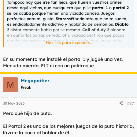
Tampoco hay que irse tan lejos, que huelen vuestros orines
l
i
desde aquí viehos, que cualquiera que pille
portal 1
o
portal 2
t
o
se los acaba porque tienen una viciada curiosa. Juegos
e
perfectos para mi gusto.
Starcraft
sería otro que no te suelta,
m
es endiabladamente adictivo y hablando de demonios.
Diablo
a
2
historicamente habla por se mesmo.
Call of duty 2
pionero
en quitar las barras de vida; otra viciada del tirón que pocos
pueden soportar en veterano, juego perfecto y uno de mis
Haz clic para expandir...
favoritos hever vs cleverrrr y sí, call of duty salió antes para pc
que para consolas. Seguimos con
minecraft
y termino con
league of legends.
En su momento me instalé el portal 1 y jugué una vez.
Menuda mierda. El 2 ni con un palitroque.
Megapoitier
M
Freak
30 Nov 2023
#77
Pero qué hijo de puta.
El Portal 2 es uno de los mejores juegos de la puta historia,
lávate la boca al hablar de él.