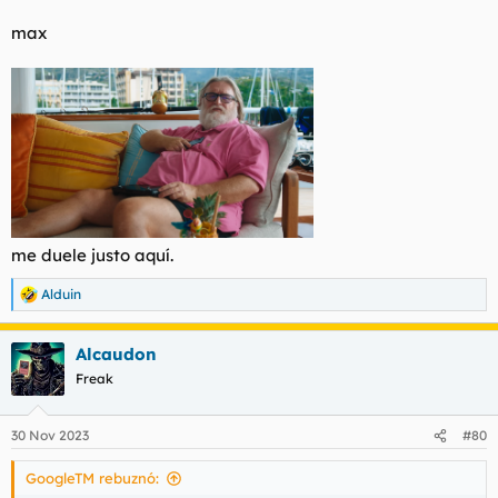
max
me duele justo aquí.
Alduin
R
e
a
Alcaudon
c
c
Freak
i
o
n
30 Nov 2023
#80
e
s
GoogleTM rebuznó:
: