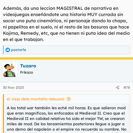
Además, da una leccion MAGISTRAL de narrativa en
videojuegos enseñándote una historia MUY currada sin
sacar una puta cinemática, ni personaje dando la chapa,
ni papelitos en el suelo, ni el resto de las basuras que hace
Kojima, Remedy, etc, que no tienen ni puta idea del medio
en el que trabajan.
pastorfe
R
e
a
Tuzaro
c
c
Frikazo
i
o
n
30 Nov 2023
#78
e
s
el viejo dela montaña rebuznó:
:
A los total war también les eché mil horas. Es que salieron mod
que eran magnificos, los enfocados al Medieval II. Creo que el
Medieval II en calidad relativa ha sido el mejor TW, se crearon
miles de mod. De los lanzamientos posteriores llegue a jugar a
una demo del napoleón o el empire no recuerdo su nombre. No