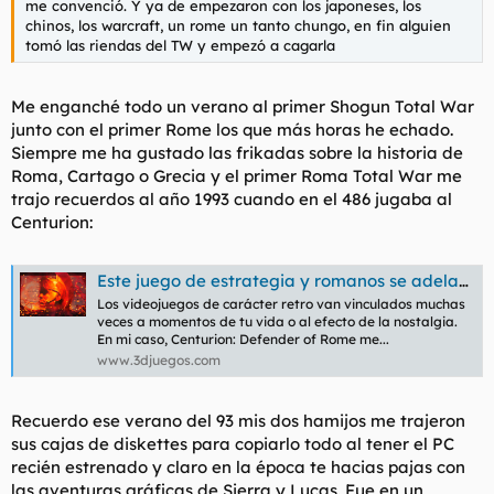
me convenció. Y ya de empezaron con los japoneses, los
chinos, los warcraft, un rome un tanto chungo, en fin alguien
tomó las riendas del TW y empezó a cagarla
Me enganché todo un verano al primer Shogun Total War
junto con el primer Rome los que más horas he echado.
Siempre me ha gustado las frikadas sobre la historia de
Roma, Cartago o Grecia y el primer Roma Total War me
trajo recuerdos al año 1993 cuando en el 486 jugaba al
Centurion:
Este juego de estrategia y romanos se adelantó casi 10 años a Total War y quizás no lo recuerdes. Os contamos la historia de Centurion: Defender of Rome
Los videojuegos de carácter retro van vinculados muchas
veces a momentos de tu vida o al efecto de la nostalgia.
En mi caso, Centurion: Defender of Rome me...
www.3djuegos.com
Recuerdo ese verano del 93 mis dos hamijos me trajeron
sus cajas de diskettes para copiarlo todo al tener el PC
recién estrenado y claro en la época te hacias pajas con
las aventuras gráficas de Sierra y Lucas. Fue en un