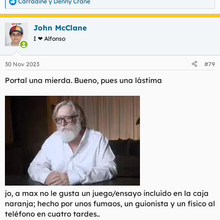
Carradine
y
Denny Crane
R
e
a
John McClane
c
c
I ❤ Alfonso
i
o
n
30 Nov 2023
#79
e
s
Portal una mierda. Bueno, pues una lástima
:
jo, a max no le gusta un juego/ensayo incluido en la caja
naranja; hecho por unos fumaos, un guionista y un físico al
teléfono en cuatro tardes..