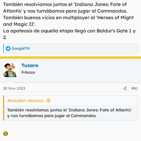
También resolvíamos juntos el 'Indiana Jones: Fate of
Atlantis' y nos turnábamos para jugar al Commandos.
También buenos vicios en multiplayer al 'Heroes of Might
and Magic II'.
La apoteosis de aquella etapa llegó con Baldur's Gate 1 y
2.
GoogleTM
R
e
a
Tuzaro
c
c
Frikazo
i
o
n
30 Nov 2023
#81
e
s
Alcaudon rebuznó:
:
También resolvíamos juntos el 'Indiana Jones: Fate of Atlantis'
y nos turnábamos para jugar al Commandos.