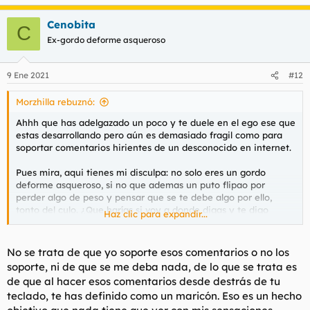
e
a
Cenobita
c
C
c
Ex-gordo deforme asqueroso
i
o
n
9 Ene 2021
#12
e
s
Morzhilla rebuznó:
:
Ahhh que has adelgazado un poco y te duele en el ego ese que
estas desarrollando pero aún es demasiado fragil como para
soportar comentarios hirientes de un desconocido en internet.
Pues mira, aqui tienes mi disculpa: no solo eres un gordo
deforme asqueroso, si no que ademas un puto flipao por
perder algo de peso y pensar que se te debe algo por ello,
tonto del culo. ¿Que harías si voy a donde digas y te digo
Haz clic para expandir...
GORDO DEFORME ASQUEROSO a la cara? ¿Pegarme? ¿Eres
capaz de pelear? ¿o agacharías la cabeza ya que no crees que
vaya a hacerlo?
No se trata de que yo soporte esos comentarios o no los
soporte, ni de que se me deba nada, de lo que se trata es
Mira, la señora con cuerpo de bombona de butano te apoya,
de que al hacer esos comentarios desde destrás de tu
veo que entre obesos hay hermandad. A ver si se te une algún
teclado, te has definido como un maricón. Eso es un hecho
picado más que no ha soportado que le insulte un poco por el
internet.