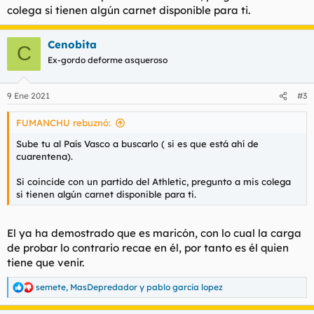
colega si tienen algún carnet disponible para ti.
Cenobita
C
Ex-gordo deforme asqueroso
9 Ene 2021
#3
FUMANCHU rebuznó:
Sube tu al País Vasco a buscarlo ( si es que está ahí de
cuarentena).
Si coincide con un partido del Athletic, pregunto a mis colega
si tienen algún carnet disponible para ti.
El ya ha demostrado que es maricón, con lo cual la carga
de probar lo contrario recae en él, por tanto es él quien
tiene que venir.
semete
,
MasDepredador
y
pablo garcia lopez
R
e
a