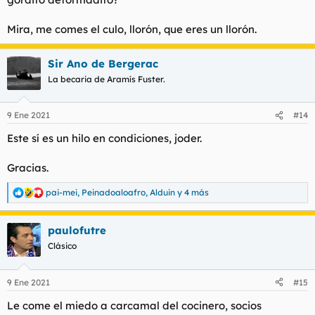
Mira, me comes el culo, llorón, que eres un llorón.
Sir Ano de Bergerac
La becaria de Aramís Fuster.
9 Ene 2021
#14
Este sí es un hilo en condiciones, joder.
Gracias.
pai-mei
,
Peinadoaloafro
,
Alduin
y 4 más
R
e
a
paulofutre
c
c
Clásico
i
o
n
9 Ene 2021
#15
e
s
Le come el miedo a carcamal del cocinero, socios
: