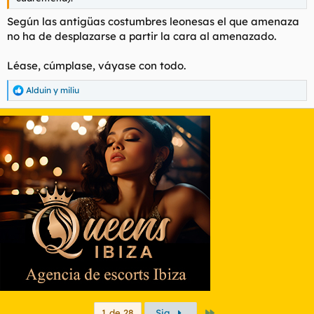
Según las antigüas costumbres leonesas el que amenaza
no ha de desplazarse a partir la cara al amenazado.
Léase, cúmplase, váyase con todo.
Alduin
y
miliu
R
e
a
c
c
i
o
n
e
s
:
Último
1 de 28
Sig.