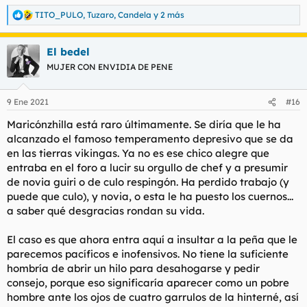
TITO_PULO
,
Tuzaro
,
Candela
y 2 más
R
e
a
El bedel
c
c
MUJER CON ENVIDIA DE PENE
i
o
n
9 Ene 2021
#16
e
s
Maricónzhilla está raro últimamente. Se diría que le ha
:
alcanzado el famoso temperamento depresivo que se da
en las tierras vikingas. Ya no es ese chico alegre que
entraba en el foro a lucir su orgullo de chef y a presumir
de novia guiri o de culo respingón. Ha perdido trabajo (y
puede que culo), y novia, o esta le ha puesto los cuernos...
a saber qué desgracias rondan su vida.
El caso es que ahora entra aquí a insultar a la peña que le
parecemos pacíficos e inofensivos. No tiene la suficiente
hombría de abrir un hilo para desahogarse y pedir
consejo, porque eso significaría aparecer como un pobre
hombre ante los ojos de cuatro garrulos de la hinterné, así