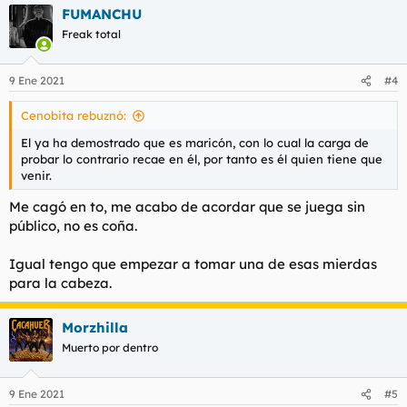
FUMANCHU
c
c
Freak total
i
o
n
9 Ene 2021
#4
e
s
Cenobita rebuznó:
:
El ya ha demostrado que es maricón, con lo cual la carga de
probar lo contrario recae en él, por tanto es él quien tiene que
venir.
Me cagó en to, me acabo de acordar que se juega sin
público, no es coña.
Igual tengo que empezar a tomar una de esas mierdas
para la cabeza.
Morzhilla
Muerto por dentro
9 Ene 2021
#5