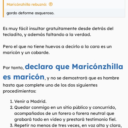
Maricónzhilla rebuznó:
l
i
t
o
gordo deforme asqueroso.
e
m
a
Es muy fácil insultar gratuítamente desde detrás del
tecladito, y además faltando a la verdad.
Pero el que no tiene huevos a decirlo a la cara es un
maricón y un cobarde.
declaro que Maricónzhilla
Por tanto,
es maricón
, y no se demostrará que es hombre
hasta que complete uno de los dos siguientes
procedimientos:
Venir a Madrid.
Quedar conmigo en un sitio público y concurrido,
acompañados de un forero o forera neutral que
grabará todo en vídeo y prestará testimonio fiel.
Repetir no menos de tres veces, en voz alta y clara,