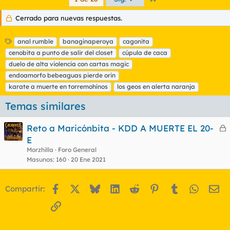
Cerrado para nuevas respuestas.
E
anal rumble
banaginaperoya
cagonita
t
cenobita a punto de salir del closet
cúpula de caca
i
duelo de alta violencia con cartas magic
q
endoamorfo bebeaguas pierde orin
u
karate a muerte en torremohínos
e
los geos en alerta naranja
t
Temas similares
a
s
Reto a Maricónbita - KDD A MUERTE EL 20-
e
E
r
Morzhilla
Foro General
r
Masunos
160
20 Ene 2021
Facebook
X
Bluesky
LinkedIn
Reddit
Pinterest
Tumblr
WhatsA
Em
Compartir:
o
Enlace