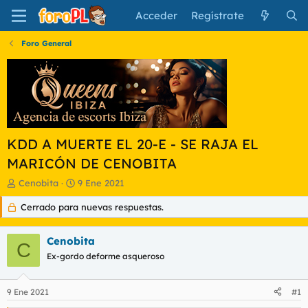
Acceder
Regístrate
Foro General
KDD A MUERTE EL 20-E - SE RAJA EL
MARICÓN DE CENOBITA
I
F
Cenobita
9 Ene 2021
n
e
Cerrado para nuevas respuestas.
i
c
c
h
i
a
Cenobita
a
d
C
d
Ex-gordo deforme asqueroso
e
o
i
r
n
9 Ene 2021
#1
d
i
e
c