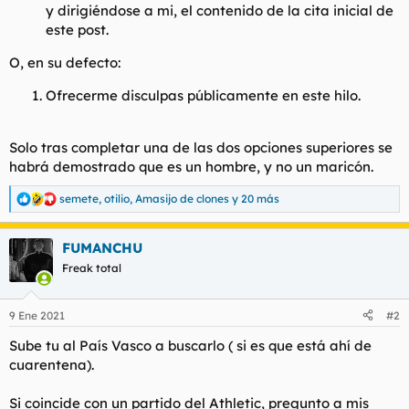
y dirigiéndose a mi, el contenido de la cita inicial de
este post.
O, en su defecto:
Ofrecerme disculpas públicamente en este hilo.
Solo tras completar una de las dos opciones superiores se
habrá demostrado que es un hombre, y no un maricón.
semete
,
otilio
,
Amasijo de clones
y 20 más
R
e
a
FUMANCHU
c
c
Freak total
i
o
n
9 Ene 2021
#2
e
s
Sube tu al País Vasco a buscarlo ( si es que está ahí de
:
cuarentena).
Si coincide con un partido del Athletic, pregunto a mis