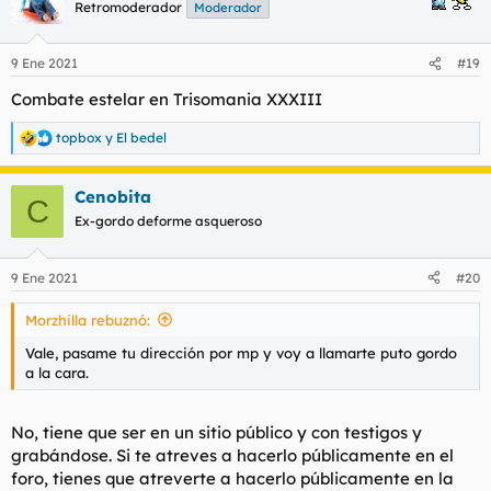
c
Retromoderador
Moderador
i
o
n
9 Ene 2021
#19
e
s
Combate estelar en Trisomania XXXIII
:
topbox
y
El bedel
R
e
a
Cenobita
c
C
c
Ex-gordo deforme asqueroso
i
o
n
9 Ene 2021
#20
e
s
Morzhilla rebuznó:
:
Vale, pasame tu dirección por mp y voy a llamarte puto gordo
a la cara.
No, tiene que ser en un sitio público y con testigos y
grabándose. Si te atreves a hacerlo públicamente en el
foro, tienes que atreverte a hacerlo públicamente en la