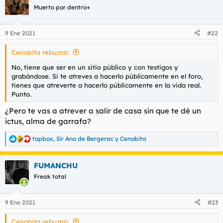
c
Muerto por dentro+
i
o
n
9 Ene 2021
#22
e
s
Cenobita rebuznó:
:
No, tiene que ser en un sitio público y con testigos y
grabándose. Si te atreves a hacerlo públicamente en el foro,
tienes que atreverte a hacerlo públicamente en la vida real.
Punto.
¿Pero te vas a atrever a salir de casa sin que te dé un
ictus, alma de garrafa?
topbox
,
Sir Ano de Bergerac
y
Cenobita
R
e
a
FUMANCHU
c
c
Freak total
i
o
n
9 Ene 2021
#23
e
s
Cenobita rebuznó:
: