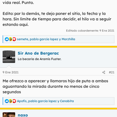
vida real. Punto.
Edito: por lo demás, te dejo poner el sitio, la fecha y la
hora. Sin límite de tiempo para decidir, el hilo va a seguir
estando aquí.
Editado cobardemente:
9 Ene 2021
semete
,
pablo garcia lopez
y
Morzhilla
R
e
a
Sir Ano de Bergerac
c
c
La becaria de Aramís Fuster.
i
o
n
9 Ene 2021
#21
e
s
Me ofrezco a aparecer y llamaros hijo de puta a ambos
:
aguantando la mirada durante no menos de cinco
segundos
Apofis
,
pablo garcia lopez
y
Cenobita
R
e
a
naxo
c