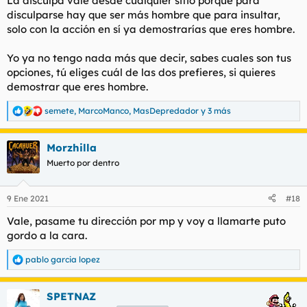
La disculpa vale desde cualquier sitio porque para
disculparse hay que ser más hombre que para insultar,
solo con la acción en sí ya demostrarías que eres hombre.
Yo ya no tengo nada más que decir, sabes cuales son tus
opciones, tú eliges cuál de las dos prefieres, si quieres
demostrar que eres hombre.
semete
,
MarcoManco
,
MasDepredador
y 3 más
R
e
a
Morzhilla
c
c
Muerto por dentro
i
o
n
9 Ene 2021
#18
e
s
Vale, pasame tu dirección por mp y voy a llamarte puto
:
gordo a la cara.
pablo garcia lopez
R
e
a
SPETNAZ
c