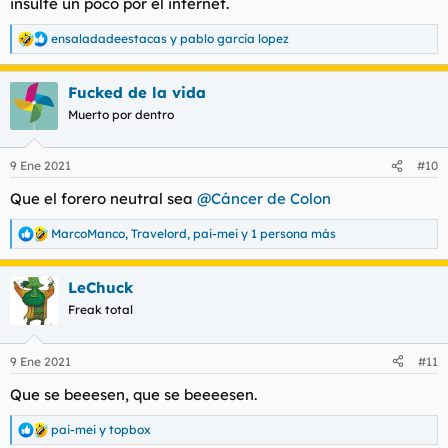
insulte un poco por el internet.
ensaladadeestacas
y
pablo garcia lopez
R
e
a
Fucked de la vida
c
c
Muerto por dentro
i
o
n
9 Ene 2021
#10
e
s
Que el forero neutral sea
@Cáncer de Colon
:
MarcoManco
,
Travelord
,
pai-mei
y 1 persona más
R
e
a
LeChuck
c
c
Freak total
i
o
n
9 Ene 2021
#11
e
s
Que se beeesen, que se beeeesen.
:
pai-mei
y
topbox
R