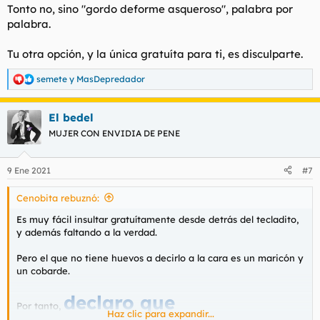
Tonto no, sino "gordo deforme asqueroso", palabra por
palabra.
Tu otra opción, y la única gratuíta para ti, es disculparte.
semete
y
MasDepredador
R
e
a
El bedel
c
c
MUJER CON ENVIDIA DE PENE
i
o
n
9 Ene 2021
#7
e
s
Cenobita rebuznó:
:
Es muy fácil insultar gratuítamente desde detrás del tecladito,
y además faltando a la verdad.
Pero el que no tiene huevos a decirlo a la cara es un maricón y
un cobarde.
declaro que
Por tanto,
Haz clic para expandir...