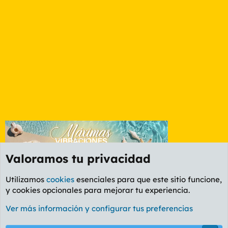
Valoramos tu privacidad
Utilizamos
cookies
esenciales para que este sitio funcione,
y cookies opcionales para mejorar tu experiencia.
Foro General
Ver más información y configurar tus preferencias
Cookies
PL OLDSTYLE AMARILLO
Cambiar fuente
Español (ES)