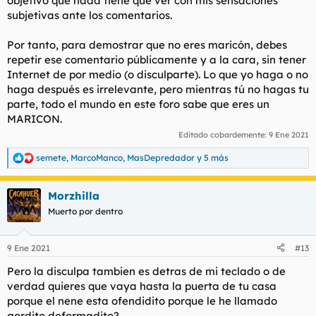
objetivo que nada tiene que ver con mis sensaciones
subjetivas ante los comentarios.
Por tanto, para demostrar que no eres maricón, debes
repetir ese comentario públicamente y a la cara, sin tener
Internet de por medio (o disculparte). Lo que yo haga o no
haga después es irrelevante, pero mientras tú no hagas tu
parte, todo el mundo en este foro sabe que eres un
MARICON.
Editado cobardemente:
9 Ene 2021
semete
,
MarcoManco
,
MasDepredador
y 5 más
R
e
a
Morzhilla
c
c
Muerto por dentro
i
o
n
9 Ene 2021
#13
e
s
Pero la disculpa tambien es detras de mi teclado o de
:
verdad quieres que vaya hasta la puerta de tu casa
porque el nene esta ofendidito porque le he llamado
gordito deformadito?