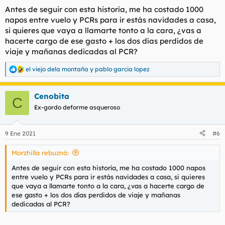
Antes de seguir con esta historía, me ha costado 1000
napos entre vuelo y PCRs para ir estás navidades a casa,
si quieres que vaya a llamarte tonto a la cara, ¿vas a
hacerte cargo de ese gasto + los dos días perdidos de
viaje y mañanas dedicadas al PCR?
el viejo dela montaña
y
pablo garcia lopez
R
e
a
Cenobita
c
C
c
Ex-gordo deforme asqueroso
i
o
n
9 Ene 2021
#6
e
s
Morzhilla rebuznó:
:
Antes de seguir con esta historía, me ha costado 1000 napos
entre vuelo y PCRs para ir estás navidades a casa, si quieres
que vaya a llamarte tonto a la cara, ¿vas a hacerte cargo de
ese gasto + los dos días perdidos de viaje y mañanas
dedicadas al PCR?