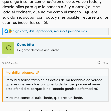
que elige insultar como hacía en el cole. Va con todo, y
desvía hilos para que le baneen a él y a otros ("que se
joda el cocinero, que no me como el rancho"). Quiere
suicidarse, acabar con todo, y si es posible, llevarse a unos
cuantos inocentes con él.
bigpicha2
,
MasDepredador
,
Alduin
y 1 persona más
R
e
a
Cenobita
c
C
c
Ex-gordo deforme asqueroso
i
o
n
9 Ene 2021
#17
e
s
Morzhilla rebuznó:
:
Pero la disculpa tambien es detras de mi teclado o de verdad
quieres que vaya hasta la puerta de tu casa porque el nene
esta ofendidito porque le he llamado gordito deformadito?
Mira, me comes el culo, llorón, que eres un llorón.