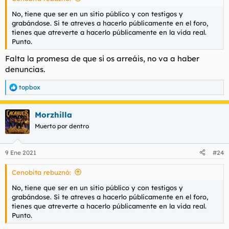
No, tiene que ser en un sitio público y con testigos y
grabándose. Si te atreves a hacerlo públicamente en el foro,
tienes que atreverte a hacerlo públicamente en la vida real.
Punto.
Falta la promesa de que si os arreáis, no va a haber
denuncias.
topbox
R
e
a
Morzhilla
c
c
Muerto por dentro
i
o
n
9 Ene 2021
#24
e
s
Cenobita rebuznó:
:
No, tiene que ser en un sitio público y con testigos y
grabándose. Si te atreves a hacerlo públicamente en el foro,
tienes que atreverte a hacerlo públicamente en la vida real.
Punto.