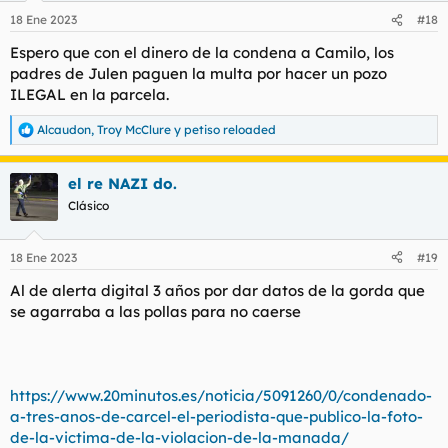
n
18 Ene 2023
#18
e
s
Espero que con el dinero de la condena a Camilo, los
:
padres de Julen paguen la multa por hacer un pozo
ILEGAL en la parcela.
Alcaudon
,
Troy McClure
y
petiso reloaded
R
e
a
el re NAZI do.
c
c
Clásico
i
o
n
18 Ene 2023
#19
e
s
Al de alerta digital 3 años por dar datos de la gorda que
:
se agarraba a las pollas para no caerse
https://www.20minutos.es/noticia/5091260/0/condenado-
a-tres-anos-de-carcel-el-periodista-que-publico-la-foto-
de-la-victima-de-la-violacion-de-la-manada/