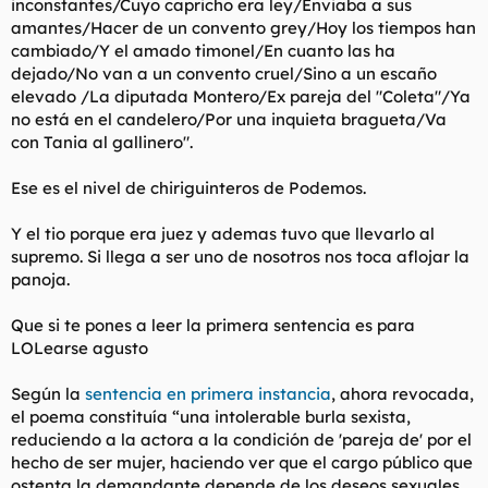
inconstantes/Cuyo capricho era ley/Enviaba a sus
amantes/Hacer de un convento grey/Hoy los tiempos han
cambiado/Y el amado timonel/En cuanto las ha
dejado/No van a un convento cruel/Sino a un escaño
elevado /La diputada Montero/Ex pareja del "Coleta"/Ya
no está en el candelero/Por una inquieta bragueta/Va
con Tania al gallinero".
Ese es el nivel de chiriguinteros de Podemos.
Y el tio porque era juez y ademas tuvo que llevarlo al
supremo. Si llega a ser uno de nosotros nos toca aflojar la
panoja.
Que si te pones a leer la primera sentencia es para
LOLearse agusto
Según la
sentencia en primera instancia
, ahora revocada,
el poema constituía “una intolerable burla sexista,
reduciendo a la actora a la condición de 'pareja de' por el
hecho de ser mujer, haciendo ver que el cargo público que
ostenta la demandante depende de los deseos sexuales