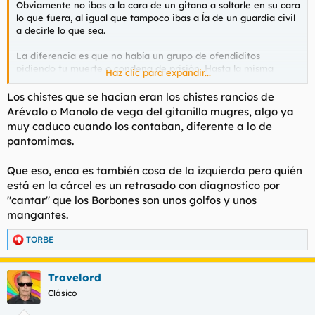
Obviamente no ibas a la cara de un gitano a soltarle en su cara
lo que fuera, al igual que tampoco ibas a ĺa de un guardia civil
a decirle lo que sea.
La diferencia es que no había un grupo de ofendiditos
pidiendo tu muerte o condena de prisión. Hasta la misma
Haz clic para expandir...
Irene Villa cuando le preguntaron sobre los chistes que le
dedicaban en Twitter que qué opinaba dijo que le daba igual. Y
Los chistes que se hacían eran los chistes rancios de
una corte de ofendidos le afeo que le dieran igual. Que dudo
Arévalo o Manolo de vega del gitanillo mugres, algo ya
que fuera insensible a ellos pero, ¿Por qué tienen unos pocos
muy caduco cuando los contaban, diferente a lo de
que afirmar lo que está bien o está bien, rebajar los límites del
pantomimas.
humor o, simplemente acotar la libertad expresión?
Que eso, enca es también cosa de la izquierda pero quién
Todo esto subraya el que vivimos en una época de ofendidos
hipócritas que muchas veces no tienen relación directa con el
está en la cárcel es un retrasado con diagnostico por
asunto, sintiendo mucha pena y dolor para, posteriormente,
"cantar" que los Borbones son unos golfos y unos
soltar burradas mayores que las que critican.
mangantes.
TORBE
R
e
a
Travelord
c
c
Clásico
i
o