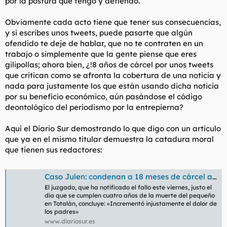
por la postura que tengo y defiendo.
Obviamente cada acto tiene que tener sus consecuencias,
y si escribes unos tweets, puede pasarte que algún
ofendido te deje de hablar, que no te contraten en un
trabajo o simplemente que la gente piense que eres
gilipollas; ahora bien, ¿!8 años de cárcel por unos tweets
que critican como se afronta la cobertura de una noticia y
nada para justamente los que están usando dicha noticia
por su beneficio económico, aún pasándose el código
deontológico del periodismo por la entrepierna?
Aquí el Diario Sur demostrando lo que digo con un artículo
que ya en el mismo titular demuestra la catadura moral
que tienen sus redactores:
Caso Julen: condenan a 18 meses de cárcel al tuitero Camilo de Ory por escribir chistes degradantes sobre el niño | Diario Sur
El juzgado, que ha notificado el fallo este viernes, justo el
día que se cumplen cuatro años de la muerte del pequeño
en Totalán, concluye: «Incrementó injustamente el dolor de
los padres»
www.diariosur.es