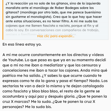
¿Y la reacción ya no solo de los gitanos, sino de la izquierda
moralista ante el monólogo de Rober Bodegas sobre los
gitanos? (monólogo por otro lado, que me parece buenísimo
sin gustarme el monologista). Creo que lo que hay que hacer
ante estas situaciones, es no tener filtro. A mi me suda los
cojones que me llamen fascista o racista, porque al fin y al
cabo lo soy. En conversaciones con compañeros de trabajo,
amigos o familiares, las cosas por su nombre.
Haz clic para expandir...
Lo lamentable, es que nosotros como foreros podemos decir lo
En esa línea estoy yo.
que queramos, pero medios y cada vez más usuarios de redes,
se cuidan mucho de lo que tienen que decir por miedo a que
A mí me ocurre constantemente en los directos y vídeos
les tachen de...
de Youtube. Lo que pasa es que ya en su momento decidí
que a mí no me iban a mediatizar y que las censuras y
cancelaciones me iban a tocar los cojones. Anda mira qué
poético me ha salido. ¿Y sabes lo que ocurre cuando te
expresas como te da la gana y pasa el tiempo? Nada. Los
sectarios te van a decir lo mismo y te dejan catalogado
como fascista y blao blao blao, el resto de la gente se
acostumbra y aquí paz y después gloria. ¿Que te ponen la
cruz X marcas? Me la suda. ¿Que te ponen la cruz X
personajes? Me la suda bis.