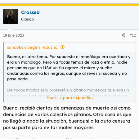
Crossed
Clásico
18 Ene 2023
#12
sandokan begins rebuznó:
Bueno, es otro tema. Por supuesto el monólogo era acertado y
era un monólogo. Pero ya tocas temas de raza o etnia, nadie
pensamos que en USA un tío agarre el micro y suelte
andanadas contra los negros, aunque al revés si suceda y no
pase nada.
De todos modos solo protestó un gitano mantecas que era un
pieza y no tuvo consecuencias, si no lo repite es por miedo a
Haz clic para expandir...
una fatwua gitana.
Bueno, recibió cientos de amenazas de muerte así como
denuncias de varios colectivos gitanos. Otra cosa es que
no llegó a nada la situación, buenoz si a la auto censura
por su parte para evitar males mayores.