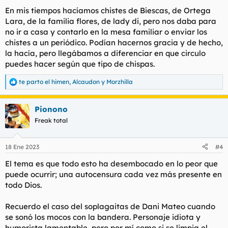
En mis tiempos hacíamos chistes de Biescas, de Ortega
Lara, de la familia flores, de lady di, pero nos daba para
no ir a casa y contarlo en la mesa familiar o enviar los
chistes a un periódico. Podían hacernos gracia y de hecho,
la hacía, pero llegábamos a diferenciar en que circulo
puedes hacer según que tipo de chispas.
te parto el himen
,
Alcaudon
y
Morzhilla
R
e
a
Pionono
c
c
Freak total
i
o
n
18 Ene 2023
#4
e
s
El tema es que todo esto ha desembocado en lo peor que
:
puede ocurrir; una autocensura cada vez más presente en
todo Dios.
Recuerdo el caso del soplagaitas de Dani Mateo cuando
se sonó los mocos con la bandera. Personaje idiota y
humorista lamentable, pero por mí como si se limpia el