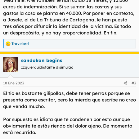
Velamine. A él también le han caído 18 meses, y 15.000
euros de indemnización. Si se suman las costas y sus
gastos la cosa se planta en 40.000. Por poner en contexto,
a Josele, el de La Tribuna de Cartagena, le han puesto
tres años por difundir la identidad de la víctima. Es todo
un despropósito, y no hay proporcionalidad. En fin.
Travelord
R
e
a
sandokan begins
c
c
Izquierquidistante disimulao
i
o
n
18 Ene 2023
#3
e
s
El tío es bastante gilipollas, debe tener perras porque se
:
presenta como escritor, pero la mierda que escribe no creo
que venda mucho.
Por supuesto es idiota que te condenen por esto aunque
obviamente te estás riendo del dolor ajeno. De momento
está recurrido.