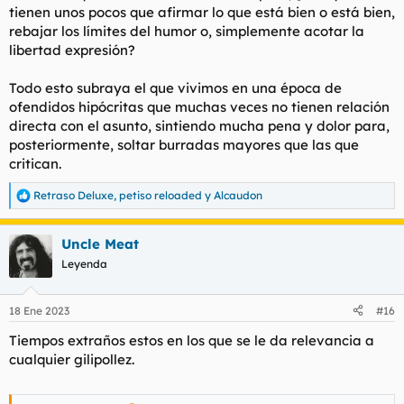
tienen unos pocos que afirmar lo que está bien o está bien,
rebajar los límites del humor o, simplemente acotar la
libertad expresión?
Todo esto subraya el que vivimos en una época de
ofendidos hipócritas que muchas veces no tienen relación
directa con el asunto, sintiendo mucha pena y dolor para,
posteriormente, soltar burradas mayores que las que
critican.
Retraso Deluxe
,
petiso reloaded
y
Alcaudon
R
e
a
Uncle Meat
c
c
Leyenda
i
o
n
18 Ene 2023
#16
e
s
Tiempos extraños estos en los que se le da relevancia a
:
cualquier gilipollez.