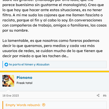
parece buenísimo sin gustarme el monologista). Creo que
lo que hay que hacer ante estas situaciones, es no tener
filtro. A mi me suda los cojones que me llamen fascista o
racista, porque al fin y al cabo lo soy. En conversaciones
con compañeros de trabajo, amigos o familiares, las cosas
por su nombre.
Lo lamentable, es que nosotros como foreros podemos
decir lo que queramos, pero medios y cada vez más
usuarios de redes, se cuidan mucho de lo que tienen que
decir por miedo a que les tachen de...
te parto el himen
y
Alcaudon
R
e
a
Pionono
c
c
Freak total
i
o
n
18 Ene 2023
#6
e
s
Empty Words rebuznó:
: