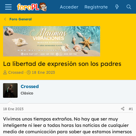
Acceder
Regístrate
Foro General
La libertad de expresión son los padres
I
F
Crossed
18 Ene 2023
n
e
i
c
Crossed
c
h
Clásico
i
a
a
d
d
e
18 Ene 2023
#1
o
i
r
n
Vivimos unos tiempos extraños. No hay que ser muy
d
i
inteligente ni leer a todas horas las noticias de cualquier
e
c
medio de comunicación para saber que estamos inmersos
l
i