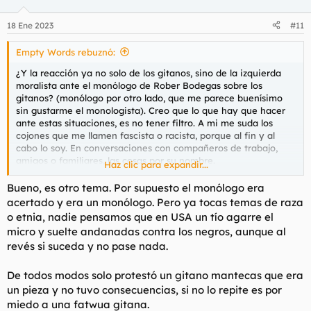
o
n
18 Ene 2023
#11
e
s
Empty Words rebuznó:
:
¿Y la reacción ya no solo de los gitanos, sino de la izquierda
moralista ante el monólogo de Rober Bodegas sobre los
gitanos? (monólogo por otro lado, que me parece buenísimo
sin gustarme el monologista). Creo que lo que hay que hacer
ante estas situaciones, es no tener filtro. A mi me suda los
cojones que me llamen fascista o racista, porque al fin y al
cabo lo soy. En conversaciones con compañeros de trabajo,
amigos o familiares, las cosas por su nombre.
Haz clic para expandir...
Lo lamentable, es que nosotros como foreros podemos decir lo
Bueno, es otro tema. Por supuesto el monólogo era
que queramos, pero medios y cada vez más usuarios de redes,
acertado y era un monólogo. Pero ya tocas temas de raza
se cuidan mucho de lo que tienen que decir por miedo a que
o etnia, nadie pensamos que en USA un tío agarre el
les tachen de...
micro y suelte andanadas contra los negros, aunque al
revés si suceda y no pase nada.
De todos modos solo protestó un gitano mantecas que era
un pieza y no tuvo consecuencias, si no lo repite es por
miedo a una fatwua gitana.