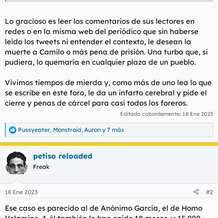
Lo gracioso es leer los comentarios de sus lectores en
redes o en la misma web del periódico que sin haberse
leído los tweets ni entender el contexto, le desean la
muerte a Camilo o más pena de prisión. Una turba que, si
pudiera, lo quemaría en cualquier plaza de un pueblo.
Vivimos tiempos de mierda y, como más de uno lea lo que
se escribe en este foro, le da un infarto cerebral y pide el
cierre y penas de cárcel para casi todos los foreros.
Editado cobardemente:
18 Ene 2023
Pussyeater
,
Monstroid
,
Auron
y 7 más
R
e
a
petiso reloaded
c
c
Freak
i
o
n
18 Ene 2023
#2
e
s
Ese caso es parecido al de Anónimo García, el de Homo
: