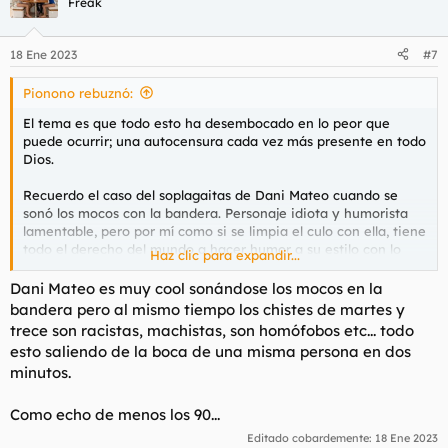
Freak
i
o
n
18 Ene 2023
#7
e
s
Pionono rebuznó:
:
El tema es que todo esto ha desembocado en lo peor que
puede ocurrir; una autocensura cada vez más presente en todo
Dios.
Recuerdo el caso del soplagaitas de Dani Mateo cuando se
sonó los mocos con la bandera. Personaje idiota y humorista
lamentable, pero por mí como si se limpia el culo con ella, tiene
todo el derecho del mundo a hacer humor a su estilo con lo
Haz clic para expandir...
que le salga de la polla. Pues no veas la que le cayó. Sobre su
sectarismo y tal ya hablamos otro día, que por ahí le vino
Dani Mateo es muy cool sonándose los mocos en la
también la hostia por el efecto rebote.
bandera pero al mismo tiempo los chistes de martes y
trece son racistas, machistas, son homófobos etc... todo
Porque esa es otra, que la mayor inquisición ideológica de hoy
esto saliendo de la boca de una misma persona en dos
en día venga de la izquierda y sus hordas tuiteras es algo casi
minutos.
contra natura, nos lo cuentan hace 20 años y nos lo
hubiéramos tomado a coña.
Como echo de menos los 90...
Editado cobardemente:
18 Ene 2023