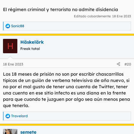
El régimen criminal y terrorista no admite disidencia
Editado cobardemente:
18 Ene 2023
Sonic88
R
e
a
Häskelärk
c
H
c
Freak total
i
o
n
18 Ene 2023
#20
e
s
Los 18 meses de prisión no son por escribir chascarrillos
:
tipicos de un guión de verbena televisiva de año nuevo, si
no por el mal gusto de tener una cuenta de Twitter, tener
una cuenta en ese sitio infecto es una diana en la frente
para que cuando te juzguen por algo sea aún menos pena
que tenerla.
Travelord
R
e
a
semete
c