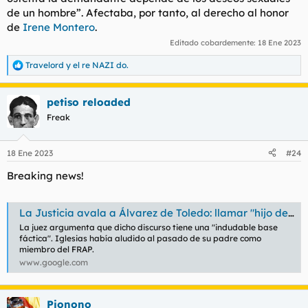
de un hombre”. Afectaba, por tanto, al derecho al honor
de
Irene Montero
.
Editado cobardemente:
18 Ene 2023
Travelord
y
el re NAZI do.
R
e
a
petiso reloaded
c
c
Freak
i
o
n
18 Ene 2023
#24
e
s
Breaking news!
:
La Justicia avala a Álvarez de Toledo: llamar "hijo de terrorista" a Pablo Iglesias es libertad de expresión
La juez argumenta que dicho discurso tiene una "indudable base
fáctica". Iglesias había aludido al pasado de su padre como
miembro del FRAP.
www.google.com
Pionono