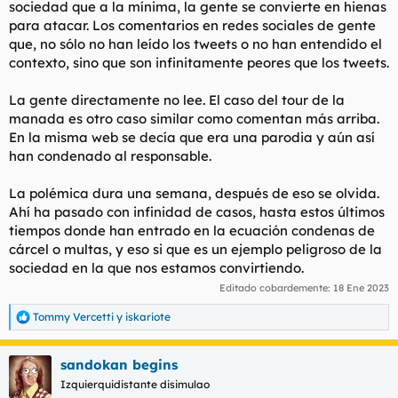
sociedad que a la mínima, la gente se convierte en hienas
para atacar. Los comentarios en redes sociales de gente
que, no sólo no han leído los tweets o no han entendido el
contexto, sino que son infinitamente peores que los tweets.
La gente directamente no lee. El caso del tour de la
manada es otro caso similar como comentan más arriba.
En la misma web se decía que era una parodia y aún así
han condenado al responsable.
La polémica dura una semana, después de eso se olvida.
Ahí ha pasado con infinidad de casos, hasta estos últimos
tiempos donde han entrado en la ecuación condenas de
cárcel o multas, y eso si que es un ejemplo peligroso de la
sociedad en la que nos estamos convirtiendo.
Editado cobardemente:
18 Ene 2023
Tommy Vercetti
y
iskariote
R
e
a
sandokan begins
c
c
Izquierquidistante disimulao
i