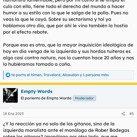
culo con ella, tiene todo el derecho del mundo a hacer
humor a su estilo con lo que le salga de la polla. Pues no
veas la que le cayó. Sobre su sectarismo y tal ya
hablamos otro día, que por ahí le vino también la hostia
por el efecto rebote.
Porque esa es otra, que la mayor inquisición ideológica de
hoy en día venga de la izquierda y sus hordas tuiteras es
algo casi contra natura, nos lo cuentan hace 20 años y nos
lo hubiéramos tomado a coña.
te parto el himen
,
Travelord
,
Alcaudon
y 1 persona más
R
e
a
Empty Words
c
c
El pariento de Empta Worda
Moderador
i
o
n
18 Ene 2023
#5
e
s
¿Y la reacción ya no solo de los gitanos, sino de la
:
izquierda moralista ante el monólogo de Rober Bodegas
sobre los gitanos? (monólogo por otro lado, que me