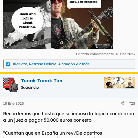
Editado cobardemente:
18 Ene 2023
iskariote
,
Retraso Deluxe
,
Alcaudon
y 2 más
R
e
a
Tunak Tunak Tun
c
c
Sucioindio
i
o
n
18 Ene 2023
#23
e
s
Recordemos que hasta que se impuso la logica condearon
:
a un juez a pagar 50.000 euros por esto
"Cuentan que en España un rey/De apetitos