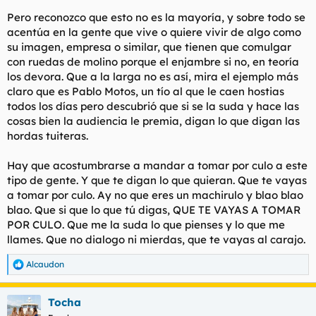
Pero reconozco que esto no es la mayoría, y sobre todo se
acentúa en la gente que vive o quiere vivir de algo como
su imagen, empresa o similar, que tienen que comulgar
con ruedas de molino porque el enjambre si no, en teoría
los devora. Que a la larga no es así, mira el ejemplo más
claro que es Pablo Motos, un tío al que le caen hostias
todos los días pero descubrió que si se la suda y hace las
cosas bien la audiencia le premia, digan lo que digan las
hordas tuiteras.
Hay que acostumbrarse a mandar a tomar por culo a este
tipo de gente. Y que te digan lo que quieran. Que te vayas
a tomar por culo. Ay no que eres un machirulo y blao blao
blao. Que si que lo que tú digas, QUE TE VAYAS A TOMAR
POR CULO. Que me la suda lo que pienses y lo que me
llames. Que no dialogo ni mierdas, que te vayas al carajo.
Alcaudon
R
e
a
Tocha
c
c