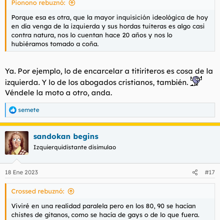
Pionono rebuznó:
Porque esa es otra, que la mayor inquisición ideológica de hoy
en día venga de la izquierda y sus hordas tuiteras es algo casi
contra natura, nos lo cuentan hace 20 años y nos lo
hubiéramos tomado a coña.
Ya. Por ejemplo, lo de encarcelar a titiriteros es cosa de la
izquierda. Y lo de los abogados cristianos, también.
Véndele la moto a otro, anda.
semete
R
e
a
sandokan begins
c
c
Izquierquidistante disimulao
i
o
n
18 Ene 2023
#17
e
s
Crossed rebuznó:
:
Viviré en una realidad paralela pero en los 80, 90 se hacían
chistes de gitanos, como se hacía de gays o de lo que fuera.