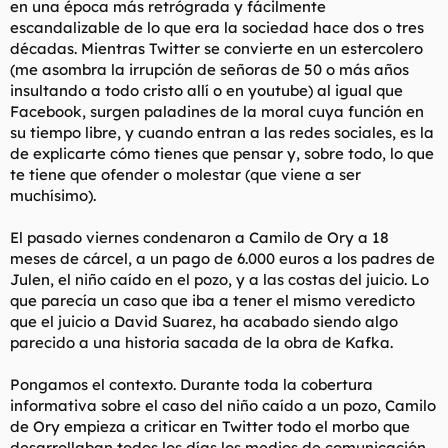
en una época más retrógrada y fácilmente
t
o
e
escandalizable de lo que era la sociedad hace dos o tres
m
décadas. Mientras Twitter se convierte en un estercolero
a
(me asombra la irrupción de señoras de 50 o más años
insultando a todo cristo allí o en youtube) al igual que
Facebook, surgen paladines de la moral cuya función en
su tiempo libre, y cuando entran a las redes sociales, es la
de explicarte cómo tienes que pensar y, sobre todo, lo que
te tiene que ofender o molestar (que viene a ser
muchísimo).
El pasado viernes condenaron a Camilo de Ory a 18
meses de cárcel, a un pago de 6.000 euros a los padres de
Julen, el niño caído en el pozo, y a las costas del juicio. Lo
que parecía un caso que iba a tener el mismo veredicto
que el juicio a David Suarez, ha acabado siendo algo
parecido a una historia sacada de la obra de Kafka.
Pongamos el contexto. Durante toda la cobertura
informativa sobre el caso del niño caído a un pozo, Camilo
de Ory empieza a criticar en Twitter todo el morbo que
desarrollaban todos los días los medios de comunicación