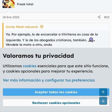
Freak total
18 Ene 2023
#25
Uncle Meat rebuznó:
Ya. Por ejemplo, lo de encarcelar a titiriteros es cosa de la
izquierda. Y lo de los abogados cristianos, también.
Véndele la moto a otro, anda.
No hay más que mirar hoy mismo a las hordas podemitas
Valoramos tu privacidad
machacando a Manuela Carmena, que ha osado criticar
abiertamente la Ley del Sólo sí es sí, su nula corrección y
Utilizamos
cookies
esenciales para que este sitio funcione,
al Ministerio en general y ya la andan tildando de
y cookies opcionales para mejorar tu experiencia.
fascista.
Ver más información y configurar tus preferencias
Manuela Carmena ahora es fascista, tócate los cojones
Mariloli.
Arri
Aceptar todas las cookies
Pie
Rechazar cookies opcionales