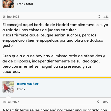
c
Freak total
i
o
n
18 Ene 2023
#21
e
s
El concejal aquel barbudo de Madrid también tuvo lo suyo
:
a raiz de unos chistes de judens en tuiter.
Y los titiriteros aquellos, que serian sucnors, pero los
empapelaron bien empapelaos por una obra de dudoso
gusto.
Creo que a dia de hoy hay el mismo ratio de ofendidos y
de de gilipollas, independientemente de su ideología,
pero con internet se magnifica su presencia y sus
cacareos.
navorsuker
Freak
18 Ene 2023
#22
A los titiriteros se les condenó por tener una pancarta con