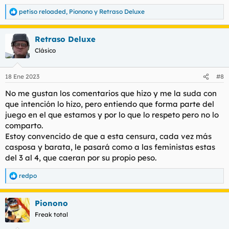
petiso reloaded
,
Pionono
y
Retraso Deluxe
R
e
a
Retraso Deluxe
c
c
Clásico
i
o
n
18 Ene 2023
#8
e
s
No me gustan los comentarios que hizo y me la suda con
:
que intención lo hizo, pero entiendo que forma parte del
juego en el que estamos y por lo que lo respeto pero no lo
comparto.
Estoy convencido de que a esta censura, cada vez más
casposa y barata, le pasará como a las feministas estas
del 3 al 4, que caeran por su propio peso.
redpo
R
e
a
Pionono
c
c
Freak total
i
o