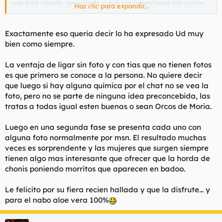
que está casada, ennoviada o que sus intenciones son sucias
Haz clic para expandir...
sexualmente hablando.
Para los que esos
targets
son preferibles a buscar la tipa pava
con la que citarse a tomar una Coca-Cola y empezar el ritual
Exactamente eso queria decir lo ha expresado Ud muy
de cortejo sin saber como va a acabar lo de que no haya fotos
bien como siempre.
es un indicativo claro de que es fácil que haya coincidencia de
intereses.
La ventaja de ligar sin foto y con tias que no tienen fotos
es que primero se conoce a la persona. No quiere decir
que luego si hay alguna quimica por el chat no se vea la
foto, pero no se parte de ninguna idea preconcebida, las
tratas a todas igual esten buenas o sean Orcos de Moria.
Luego en una segunda fase se presenta cada uno con
alguna foto normalmente por msn. El resultado muchas
veces es sorprendente y las mujeres que surgen siempre
tienen algo mas interesante que ofrecer que la horda de
chonis poniendo morritos que aparecen en badoo.
Le felicito por su fiera recien hallada y que la disfrute... y
para el nabo aloe vera 100%