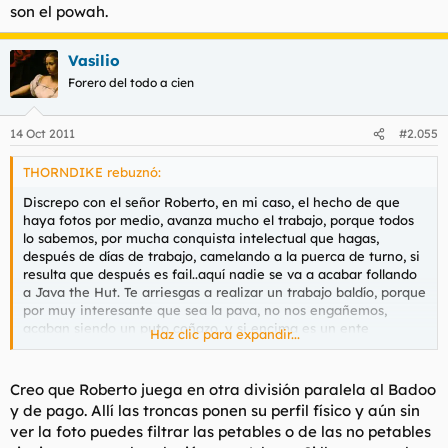
son el powah.
Vasilio
Forero del todo a cien
14 Oct 2011
#2.055
THORNDIKE rebuznó:
Discrepo con el señor Roberto, en mi caso, el hecho de que
haya fotos por medio, avanza mucho el trabajo, porque todos
lo sabemos, por mucha conquista intelectual que hagas,
después de días de trabajo, camelando a la puerca de turno, si
resulta que después es fail..aquí nadie se va a acabar follando
a Java the Hut. Te arriesgas a realizar un trabajo baldío, porque
por muy interesante que sea la pava, no nos engañemos,
acaban siendo un puto coñazo, y si encima es un ente
Haz clic para expandir...
deforme, apaga y vámonos.
Se lo repito una vez más hamijos, las fotos coño, las fotos son
Creo que Roberto juega en otra división paralela al Badoo
el powah.
y de pago. Allí las troncas ponen su perfil físico y aún sin
ver la foto puedes filtrar las petables o de las no petables