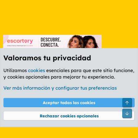
Valoramos tu privacidad
Utilizamos
cookies
esenciales para que este sitio funcione,
y cookies opcionales para mejorar tu experiencia.
Foro Rapiñas
Ver más información y configurar tus preferencias
Cookies
PL OLDSTYLE AMARILLO
Cambiar fuente
Español (ES)
Arri
Aceptar todas las cookies
Contáctanos
Términos y reglas
Política de privacidad
Ayuda
R
Pie
S
Rechazar cookies opcionales
S
®
Community platform by XenForo
© 2010-2026 XenForo Ltd.