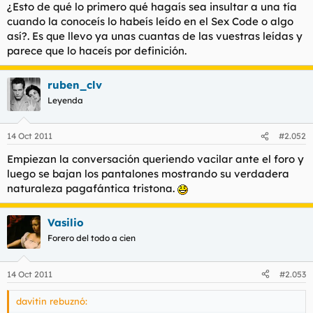
¿Esto de qué lo primero qué hagaís sea insultar a una tía
l
i
cuando la conoceís lo habeís leído en el Sex Code o algo
t
o
así?. Es que llevo ya unas cuantas de las vuestras leídas y
e
m
parece que lo haceís por definición.
a
ruben_clv
Leyenda
14 Oct 2011
#2.052
Empiezan la conversación queriendo vacilar ante el foro y
luego se bajan los pantalones mostrando su verdadera
naturaleza pagafántica tristona.
Vasilio
Forero del todo a cien
14 Oct 2011
#2.053
davitin rebuznó: