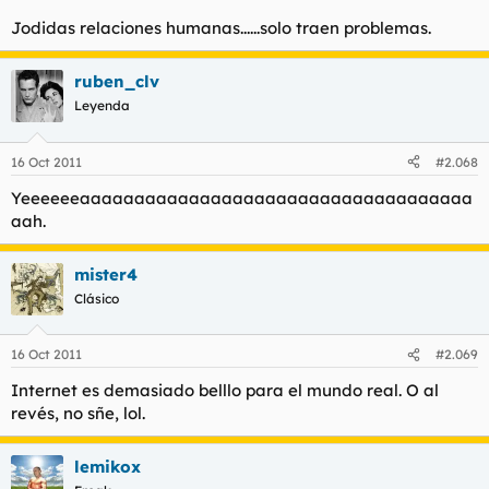
Jodidas relaciones humanas......solo traen problemas.
ruben_clv
Leyenda
16 Oct 2011
#2.068
Yeeeeeeaaaaaaaaaaaaaaaaaaaaaaaaaaaaaaaaaaaa
aah.
mister4
Clásico
16 Oct 2011
#2.069
Internet es demasiado belllo para el mundo real. O al
revés, no sñe, lol.
lemikox