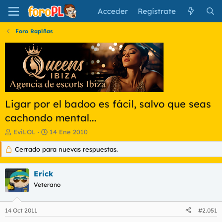
Acceder
Regístrate
Foro Rapiñas
Ligar por el badoo es fácil, salvo que seas
cachondo mental...
I
F
EviLOL
14 Ene 2010
n
e
Cerrado para nuevas respuestas.
i
c
c
h
i
a
Erick
a
d
d
Veterano
e
o
i
r
n
14 Oct 2011
#2.051
d
i
e
c