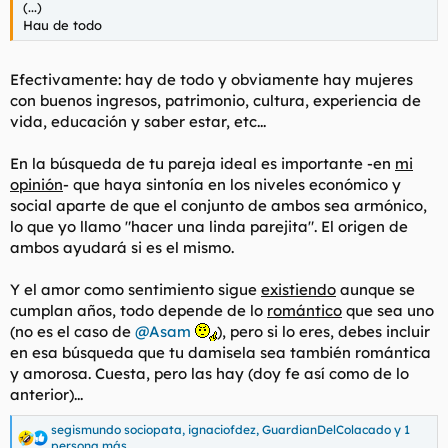
(...)
l
i
Hau de todo
t
o
e
m
Efectivamente: hay de todo y obviamente hay mujeres
a
con buenos ingresos, patrimonio, cultura, experiencia de
vida, educación y saber estar, etc...
En la búsqueda de tu pareja ideal es importante -en
mi
opinión
- que haya sintonía en los niveles económico y
social aparte de que el conjunto de ambos sea armónico,
lo que yo llamo "hacer una linda parejita". El origen de
ambos ayudará si es el mismo.
Y el amor como sentimiento sigue
existiendo
aunque se
cumplan años, todo depende de lo
romántico
que sea uno
(no es el caso de
@Asam
), pero si lo eres, debes incluir
en esa búsqueda que tu damisela sea también romántica
y amorosa. Cuesta, pero las hay (doy fe así como de lo
anterior)...
segismundo sociopata
,
ignaciofdez
,
GuardianDelColacado
y 1
R
persona más