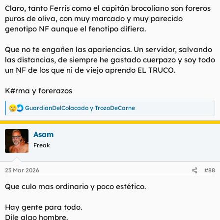
Claro, tanto Ferris como el capitán brocoliano son foreros
puros de oliva, con muy marcado y muy parecido
genotipo NF aunque el fenotipo difiera.
Que no te engañen las apariencias. Un servidor, salvando
las distancias, de siempre he gastado cuerpazo y soy todo
un NF de los que ni de viejo aprendo EL TRUCO.
K#rma y forerazos
GuardianDelColacado
y
TrozoDeCarne
R
e
a
Asam
c
c
Freak
i
o
n
23 Mar 2026
#88
e
s
Que culo mas ordinario y poco estético.
:
Hay gente para todo.
Dile algo hombre.