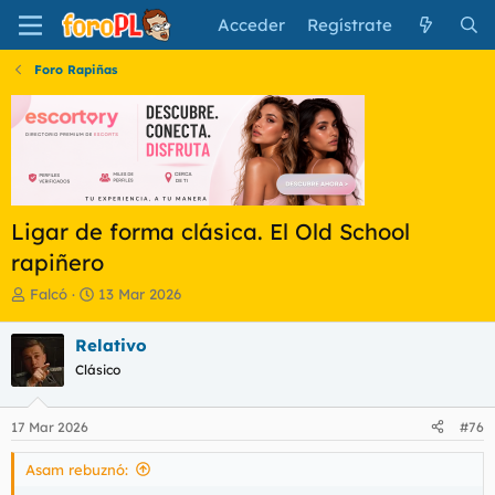
Acceder
Regístrate
Foro Rapiñas
Ligar de forma clásica. El Old School
rapiñero
I
F
Falcó
13 Mar 2026
n
e
i
c
Relativo
c
h
Clásico
i
a
a
d
d
e
17 Mar 2026
#76
o
i
r
n
Asam rebuznó:
d
i
e
c