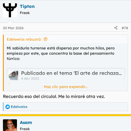
a
Tipton
c
c
Freak
i
o
n
20 Mar 2026
#78
e
s
Edelweiss rebuznó:
:
Mi sabiduría turrense está dispersa por muchos hilos, pero
empieza por este, que concentra la base del pensamiento
túrrico:
Publicado en el tema 'El arte de rechazar a tías'
4 Abr 2022
Haz clic para expandir...
Ferris rebuznó:
A mi lo que me interesaría saber es como esconde sus cartas,
Recuerdo eso del círculol. Me lo miraré otra vez.
como consigue que no vean que esta deseando zumbársela.
Haz clic para expandir...
Ya se sabe, cualquier movimiento en falso...
Edelweiss
R
e
A ver Ferris. Partiendo de la base, que tú no tienes ninguna
a
base, contigo es un poco dificil, pero te lo voy a explicar. Una
Asam
c
mujer tiene siempre su
"círculo de confianza"
. Si quieres
c
Freak
triscartela o comenzar algo más serio con ella, tienes que