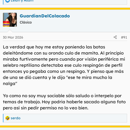
Leibn
y
Asam
R
e
a
GuardianDelColacado
c
c
Clásico
i
o
n
30 Mar 2026
#91
e
s
La verdad que hoy me estoy poniendo las botas
:
deleitándome con su orondo culo de mamita. Al principio
miraba furtivamente pero cuando por visión periférica mi
selebro reptiliano detectaba ese culo respingón de perfil
entonces yo pegaba como un respingo. Y pienso que más
de una se dió cuenta y le dijo "ese te mira mucho la
nalga"
Yo como no soy muy sociable sólo saludo o interpelo por
temas de trabajo. Hoy podria haberle sacado alguna foto
pero así sin pedir permiso no lo veo bien.
serdo
R
e
a