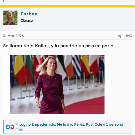
e
a
Carbon
c
c
Clásico
i
o
n
31 Mar 2026
#93
e
s
Se llama Kaja Kallas, y la pondría un piso en parla
:
Misógino Empedernido
,
Me lo dijo Pérez
,
Rust Cole
y 1 persona
R
más
e