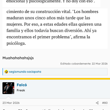
Muahahahahsjsjs
Editado cobardemente:
22 Mar 2026
segismundo sociopata
R
e
a
Falcó
c
c
Freak
i
o
n
23 Mar 2026
#80
e
s