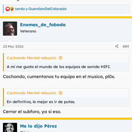
serdo
y
GuardianDelColacado
R
e
a
Enemas_de_fabada
c
c
Veterano
i
o
n
23 Mar 2026
#89
e
s
Cachondo Mental rebuznó:
:
A mí me gusta el mundo de los equipos de sonido HIFI.
Cachondo, cumentanos tu equipo en el musica, pl0x.
Cachondo Mental rebuznó:
En definitiva, lo mejor es ir de putas.
Cerrar el subforo, ya si eso.
Me lo dijo Pérez