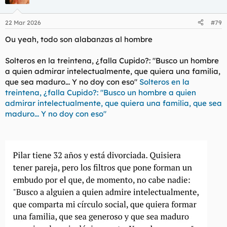
i
entrar en él. Eso sólo se consigue con pequeños detalles en
o
apariencia supérfluos para nosotros, pero que para ellas son
n
22 Mar 2026
#79
de suma importancia. Compartir una afición es algo que...
e
s
Edelweiss
Ou yeah, todo son alabanzas al hombre
:
Solteros en la treintena, ¿falla Cupido?: "Busco un hombre
a quien admirar intelectualmente, que quiera una familia,
que sea maduro... Y no doy con eso"
Solteros en la
treintena, ¿falla Cupido?: "Busco un hombre a quien
admirar intelectualmente, que quiera una familia, que sea
maduro... Y no doy con eso"