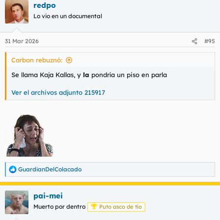
redpo
c
c
Lo vio en un documental
i
o
n
31 Mar 2026
#95
e
s
Carbon rebuznó:
:
Se llama Kaja Kallas, y
la
pondría un piso en parla
Ver el archivos adjunto 215917
GuardianDelColacado
R
e
a
pai-mei
c
c
Muerto por dentro
Puto asco de tío
i
o