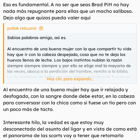
Eso es fundamental. A no ser que seas Brad Pitt no hay
nada más repugnante para ellas que un macho saliboso.
Dejo algo que quizas pueda valer aquí
pollak rebuznó:
Sabias palabras amigo, así es.
Al encuentro de una buena mujer con la que compartir tu vida
hay que ir con la cabeza despejada, cosa que no te deja los
huevos llenos de leche. Los bajos instintos nublan la razón
siempre siempre siempre y por ello se elige mal la mayoria de
las veces, aboca a la perdición del hombre, remito a la biblia.
Lo de terminar de follar con una zorra y mientras te fumas un
Haz clic para expandir...
pitillo mientras piensas "queee bueno, esta es la mujer con la
que quiero compartir el resto de mi vida, Si, es un poco zorra
Al encuentro de una buena mujer hay que ir relajado y
egoista que te da mala vida ... pero es
llevadero
" mal asunto,
desfogado, con la sangre donde debe estar, en la cabeza
no es ahí cuando hay que pensar, se piensa mal
.
para conversasr con la chica como si fuese un tio pero con
Por eso hay tanto divorcio hoy en dia joder. Pasan los años,
un poco más de tacto.
aparecen los primeros pellejos, se ha follao desde el dia 1 de
conocerse todo lo que se tenía que follar ...y que queda
Interesante hilo, la vedad es que estoy muy
finalmente? Eso que no te permitió ver con claridad los huevos
llenos de leche. Finalmente no ha resultado ser tan
llevadero
desconectado del asunto del ligar y en vista de como está
el panorama de las scorts voy a tener que retomarlo
Nuestros antepasado lo tenian claro, ya lo creo. A partir de los