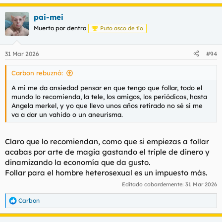
a
c
pai-mei
c
Muerto por dentro
Puto asco de tío
i
o
n
e
31 Mar 2026
#94
s
:
Carbon rebuznó:
A mi me da ansiedad pensar en que tengo que follar, todo el
mundo lo recomienda, la tele, los amigos, los periódicos, hasta
Angela merkel, y yo que llevo unos años retirado no sé si me
va a dar un vahido o un aneurisma.
Claro que lo recomiendan, como que si empiezas a follar
acabas por arte de magia gastando el triple de dinero y
dinamizando la economía que da gusto.
Follar para el hombre heterosexual es un impuesto más.
Editado cobardemente:
31 Mar 2026
Carbon
R
e
a