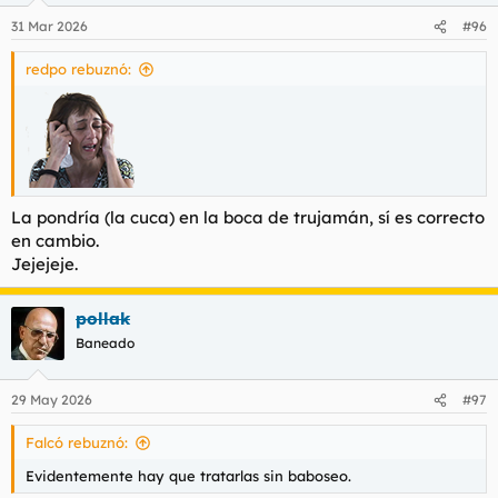
n
31 Mar 2026
#96
e
s
redpo rebuznó:
:
La pondría (la cuca) en la boca de trujamán, sí es correcto
en cambio.
Jejejeje.
pollak
Baneado
29 May 2026
#97
Falcó rebuznó:
Evidentemente hay que tratarlas sin baboseo.