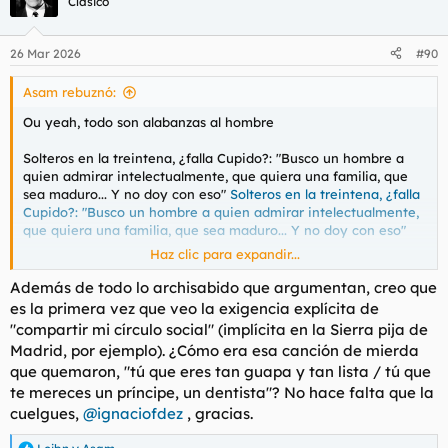
Clásico
26 Mar 2026
#90
Asam rebuznó:
Ou yeah, todo son alabanzas al hombre
Solteros en la treintena, ¿falla Cupido?: "Busco un hombre a
quien admirar intelectualmente, que quiera una familia, que
sea maduro... Y no doy con eso"
Solteros en la treintena, ¿falla
Cupido?: "Busco un hombre a quien admirar intelectualmente,
que quiera una familia, que sea maduro... Y no doy con eso"
Haz clic para expandir...
Ver el archivos adjunto 215258
Ver el archivos adjunto 215259
Además de todo lo archisabido que argumentan, creo que
es la primera vez que veo la exigencia explícita de
Muahahahahsjsjs
"compartir mi círculo social" (implícita en la Sierra pija de
Madrid, por ejemplo). ¿Cómo era esa canción de mierda
que quemaron, "tú que eres tan guapa y tan lista / tú que
te mereces un príncipe, un dentista"? No hace falta que la
cuelgues,
@ignaciofdez
, gracias.