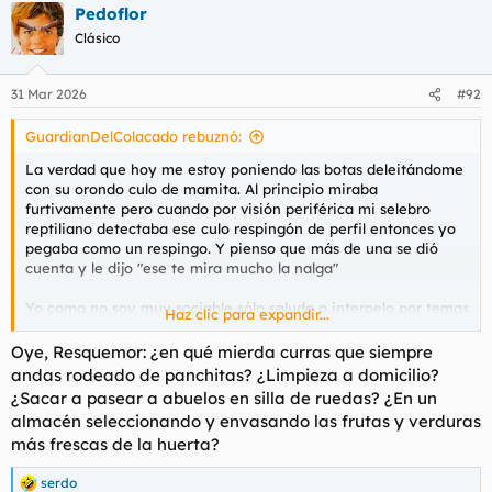
Pedoflor
c
c
Clásico
i
o
n
31 Mar 2026
#92
e
s
GuardianDelColacado rebuznó:
:
La verdad que hoy me estoy poniendo las botas deleitándome
con su orondo culo de mamita. Al principio miraba
furtivamente pero cuando por visión periférica mi selebro
reptiliano detectaba ese culo respingón de perfil entonces yo
pegaba como un respingo. Y pienso que más de una se dió
cuenta y le dijo "ese te mira mucho la nalga"
Yo como no soy muy sociable sólo saludo o interpelo por temas
Haz clic para expandir...
de trabajo. Hoy podria haberle sacado alguna foto pero así sin
pedir permiso no lo veo bien.
Oye, Resquemor: ¿en qué mierda curras que siempre
andas rodeado de panchitas? ¿Limpieza a domicilio?
¿Sacar a pasear a abuelos en silla de ruedas? ¿En un
almacén seleccionando y envasando las frutas y verduras
más frescas de la huerta?
serdo
R