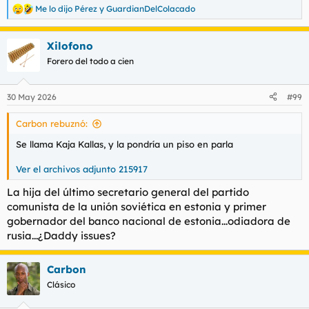
Me lo dijo Pérez
y
GuardianDelColacado
R
e
a
Xilofono
c
c
Forero del todo a cien
i
o
n
30 May 2026
#99
e
s
Carbon rebuznó:
:
Se llama Kaja Kallas, y la pondría un piso en parla
Ver el archivos adjunto 215917
La hija del último secretario general del partido
comunista de la unión soviética en estonia y primer
gobernador del banco nacional de estonia...odiadora de
rusia...¿Daddy issues?
Carbon
Clásico