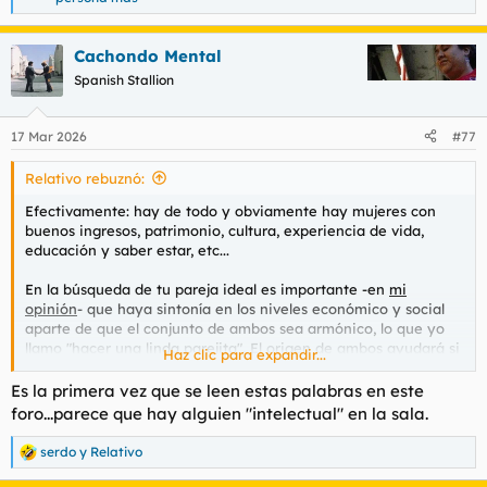
e
a
c
Cachondo Mental
c
Spanish Stallion
i
o
n
e
17 Mar 2026
#77
s
:
Relativo rebuznó:
Efectivamente: hay de todo y obviamente hay mujeres con
buenos ingresos, patrimonio, cultura, experiencia de vida,
educación y saber estar, etc...
En la búsqueda de tu pareja ideal es importante -en
mi
opinión
- que haya sintonía en los niveles económico y social
aparte de que el conjunto de ambos sea armónico, lo que yo
llamo "hacer una linda parejita". El origen de ambos ayudará si
Haz clic para expandir...
es el mismo.
Es la primera vez que se leen estas palabras en este
Y el amor como sentimiento sigue
existiendo
aunque se
foro...parece que hay alguien "intelectual" en la sala.
cumplan años, todo depende de lo
romántico
que sea uno (no
es el caso de
@Asam
), pero si lo eres, debes incluir en esa
serdo
y
Relativo
R
búsqueda que tu damisela sea también romántica y amorosa.
e
Cuesta, pero las hay (doy fe así como de lo anterior)...