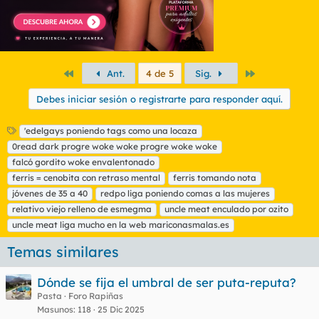
Primero
Último
Ant.
4 de 5
Sig.
Debes iniciar sesión o registrarte para responder aquí.
E
'edelgays poniendo tags como una locaza
t
0read dark progre woke woke progre woke woke
i
falcó gordito woke envalentonado
q
ferris = cenobita con retraso mental
ferris tomando nota
u
jóvenes de 35 a 40
e
redpo liga poniendo comas a las mujeres
t
relativo viejo relleno de esmegma
uncle meat enculado por ozito
a
uncle meat liga mucho en la web mariconasmalas.es
s
Temas similares
Dónde se fija el umbral de ser puta-reputa?
Pasta
Foro Rapiñas
Masunos
118
25 Dic 2025