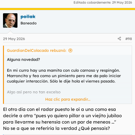
Editado cobardemente:
29 May 2026
16 años hay que inculcar al zagal el buen hábito de una buena
zorra de pago para desfogarse y tener la cabeza despejada
para todo lo demas, para eligir bien y no lamentarlo el resto de
pollak
la vida
Baneado
29 May 2026
#98
GuardianDelColacado rebuznó:
Alguna novedad?
En mi curro hay una mamita con culo carnoso y respingón.
Marroncita y fea como un pimiento pero me da palo iniciar
cualquier interacción. Sólo le dije hola el viernes pasado.
Algo así pero no tan excelso
Haz clic para expandir...
Ver el archivos adjunto 215336
El otro dia con el radar puesto le oí a una como esa
decirle a otra "pues yo quiero pillar a un viejito jubilao
para llevarme su herensia con un par de meneos ..."
No se a que se referíria la verdad ¿Qué pensais?