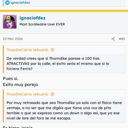
ignaciofdez
R
e
a
ignaciofdez
c
c
Most Scrolleable User EVER
i
o
n
23 Mar 2026
#85
e
s
TrozoDeCarne rebuznó:
:
De verdad crees que sí Thorndike parase a 100 tias
ATRACTIVAS por la calle, el éxito sería el mismo que si lo
hiciera Ferris?
Pues si.
Exito muy parejo
TrozoDeCarne rebuznó:
Por muy retrasado que sea Thorndike ya solo con el físico tiene
ventaja, a no ser que me digáis que tiene una voz de pito
terrible o que se expresa como un down o algo así, que ya ese
nivel de lore del foro se me escapa.
Es bizco, jejeje