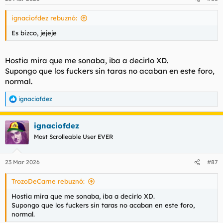
e
s
ignaciofdez rebuznó:
:
Es bizco, jejeje
Hostia mira que me sonaba, iba a decirlo XD.
Supongo que los fuckers sin taras no acaban en este foro,
normal.
ignaciofdez
R
e
a
ignaciofdez
c
c
Most Scrolleable User EVER
i
o
n
23 Mar 2026
#87
e
s
TrozoDeCarne rebuznó:
:
Hostia mira que me sonaba, iba a decirlo XD.
Supongo que los fuckers sin taras no acaban en este foro,
normal.