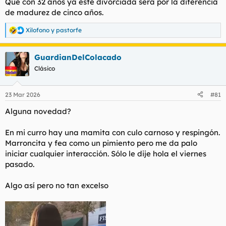
Que con 32 años ya esté divorciada será por la diferencia
:
de madurez de cinco años.
Xilofono
y
pastorfe
R
e
a
GuardianDelColacado
c
c
Clásico
i
o
n
23 Mar 2026
#81
e
s
Alguna novedad?
:
En mi curro hay una mamita con culo carnoso y respingón.
Marroncita y fea como un pimiento pero me da palo
iniciar cualquier interacción. Sólo le dije hola el viernes
pasado.
Algo así pero no tan excelso