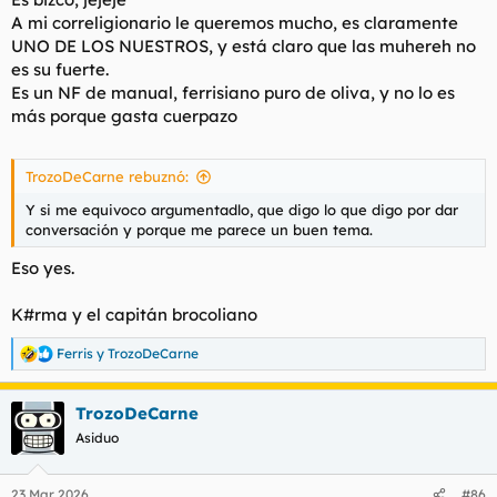
A mi correligionario le queremos mucho, es claramente
UNO DE LOS NUESTROS, y está claro que las muhereh no
es su fuerte.
Es un NF de manual, ferrisiano puro de oliva, y no lo es
más porque gasta cuerpazo
TrozoDeCarne rebuznó:
Y si me equivoco argumentadlo, que digo lo que digo por dar
conversación y porque me parece un buen tema.
Eso yes.
K#rma y el capitán brocoliano
Ferris
y
TrozoDeCarne
R
e
a
TrozoDeCarne
c
c
Asiduo
i
o
n
23 Mar 2026
#86