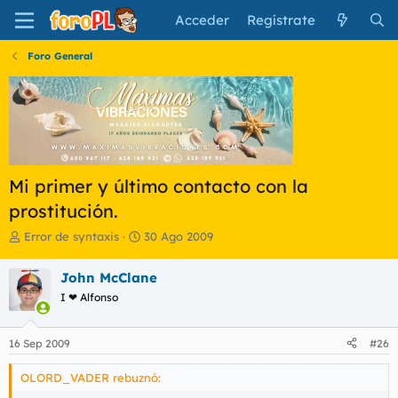
Acceder
Regístrate
Foro General
Mi primer y último contacto con la
prostitución.
I
F
Error de syntaxis
30 Ago 2009
n
e
i
c
John McClane
c
h
I ❤ Alfonso
i
a
a
d
d
e
16 Sep 2009
#26
o
i
r
n
OLORD_VADER rebuznó:
d
i
e
c