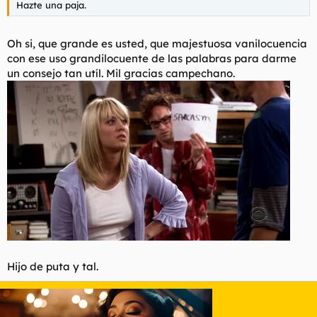
Hazte una paja.
l
i
t
o
e
Oh si, que grande es usted, que majestuosa vanilocuencia
m
con ese uso grandilocuente de las palabras para darme
a
un consejo tan utíl. Mil gracias campechano.
Hijo de puta y tal.