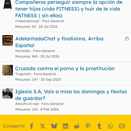
Compañeros perseguir siempre la opción de
tener hijos (vida FITNESS) y huir de la vida
FATNESS ( sin ellos)
troleandovoyt
Foro General
Masunos
65
28 Jul 2026
AdelantadaChat y finalisima, Arriba
e
España!
r
Morzhilla
Foro General
r
Masunos
841
20 Jul 2026
Cruzada contra el porno y la prostitución
Trujamán
Foro General
o
Masunos
247
25 Sep 2025
Iglesia S.A. Vais a misa los domingos y fiestas
de guardar?
Ataulfo el rojo
Foro General
Masunos
126
8 Feb 2026
Facebook
X
Bluesky
LinkedIn
Reddit
Pinterest
Tumblr
WhatsA
Em
Compartir: