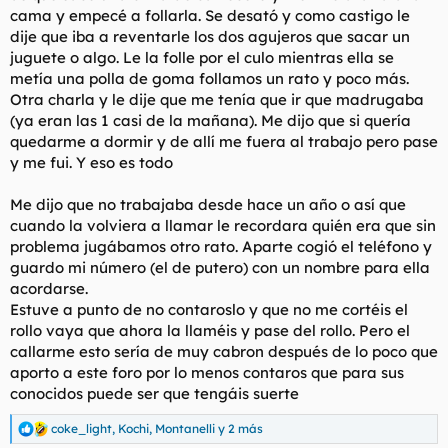
cama y empecé a follarla. Se desató y como castigo le
dije que iba a reventarle los dos agujeros que sacar un
juguete o algo. Le la folle por el culo mientras ella se
metía una polla de goma follamos un rato y poco más.
Otra charla y le dije que me tenía que ir que madrugaba
(ya eran las 1 casi de la mañana). Me dijo que si quería
quedarme a dormir y de allí me fuera al trabajo pero pase
y me fui. Y eso es todo
Me dijo que no trabajaba desde hace un año o así que
cuando la volviera a llamar le recordara quién era que sin
problema jugábamos otro rato. Aparte cogió el teléfono y
guardo mi número (el de putero) con un nombre para ella
acordarse.
Estuve a punto de no contaroslo y que no me cortéis el
rollo vaya que ahora la llaméis y pase del rollo. Pero el
callarme esto sería de muy cabron después de lo poco que
aporto a este foro por lo menos contaros que para sus
conocidos puede ser que tengáis suerte
coke_light
,
Kochi
,
Montanelli
y 2 más
R