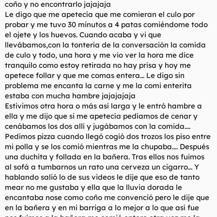
coño y no encontrarlo jajajaja
Le digo que me apetecía que me comieran el culo por
probar y me tuvo 30 minutos a 4 patas comiéndome todo
el ojete y los huevos. Cuando acaba y vi que
llevábamos,con la tontería de la conversación la comida
de culo y todo, una hora y me vio ver la hora me dice
tranquilo como estoy retirada no hay prisa y hoy me
apetece follar y que me comas entera... Le digo sin
problema me encanta la carne y me la comi enterita
estaba con mucha hambre jajajajaja
Estivimos otra hora o más así larga y le entró hambre a
ella y me dijo que si me apetecía pedíamos de cenar y
cenábamos los dos allí y jugábamos con la comida....
Pedimos pizza cuando llegó cogió dos trozos los piso entre
mi polla y se los comió mientras me la chupaba.... Después
una duchita y follada en la bañera. Tras ellos nos fuimos
al sofá a tumbarnos un rato una cerveza un cigarro... Y
hablando salió lo de sus videos le dije que eso de tanto
mear no me gustaba y ella que la lluvia dorada le
encantaba nose como coño me convenció pero le dije que
en la bañera y en mi barriga a lo mejor a lo que así fue