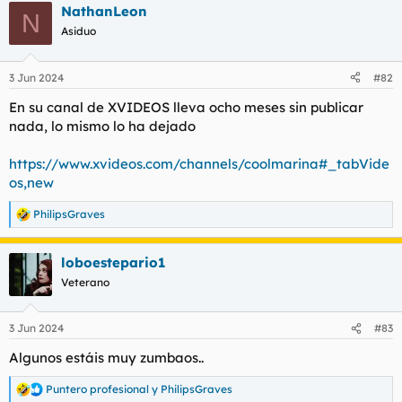
NathanLeon
c
N
c
Asiduo
i
o
n
3 Jun 2024
#82
e
s
En su canal de XVIDEOS lleva ocho meses sin publicar
:
nada, lo mismo lo ha dejado
https://www.xvideos.com/channels/coolmarina#_tabVide
os,new
PhilipsGraves
R
e
a
loboestepario1
c
c
Veterano
i
o
n
3 Jun 2024
#83
e
s
Algunos estáis muy zumbaos..
:
Puntero profesional
y
PhilipsGraves
R