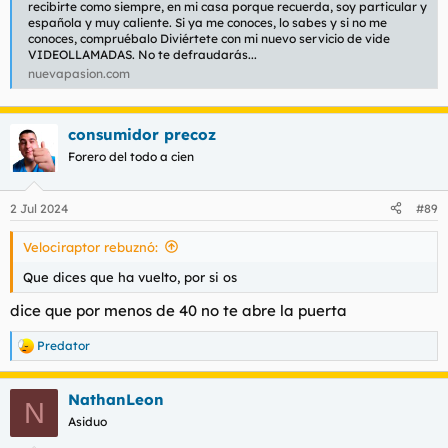
recibirte como siempre, en mi casa porque recuerda, soy particular y
española y muy caliente. Si ya me conoces, lo sabes y si no me
conoces, compruébalo Diviértete con mi nuevo servicio de vide
VIDEOLLAMADAS. No te defraudarás...
nuevapasion.com
consumidor precoz
Forero del todo a cien
2 Jul 2024
#89
Velociraptor rebuznó:
Que dices que ha vuelto, por si os
dice que por menos de 40 no te abre la puerta
Predator
R
e
a
NathanLeon
c
N
c
Asiduo
i