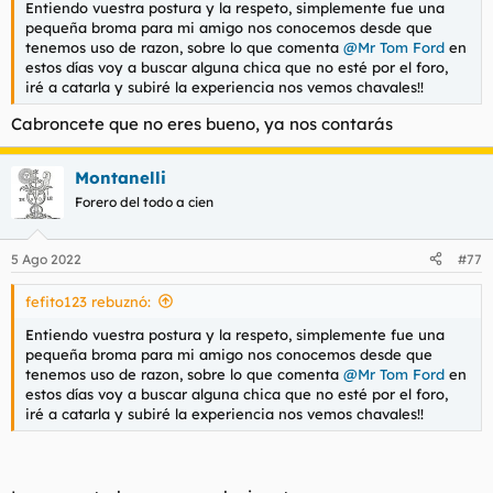
Entiendo vuestra postura y la respeto, simplemente fue una
l
i
pequeña broma para mi amigo nos conocemos desde que
t
o
tenemos uso de razon, sobre lo que comenta
@Mr Tom Ford
en
e
estos días voy a buscar alguna chica que no esté por el foro,
m
iré a catarla y subiré la experiencia nos vemos chavales!!
a
Cabroncete que no eres bueno, ya nos contarás
Montanelli
Forero del todo a cien
5 Ago 2022
#77
fefito123 rebuznó:
Entiendo vuestra postura y la respeto, simplemente fue una
pequeña broma para mi amigo nos conocemos desde que
tenemos uso de razon, sobre lo que comenta
@Mr Tom Ford
en
estos días voy a buscar alguna chica que no esté por el foro,
iré a catarla y subiré la experiencia nos vemos chavales!!