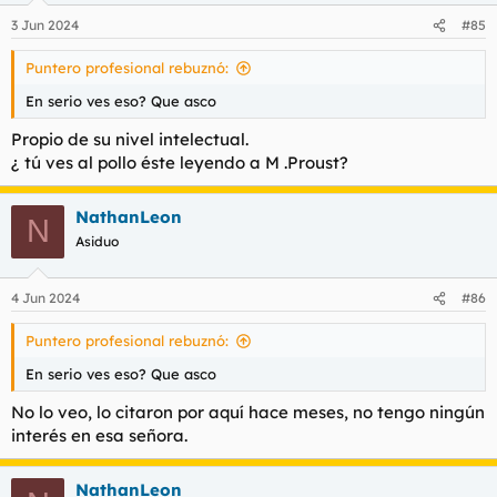
n
3 Jun 2024
#85
e
s
Puntero profesional rebuznó:
:
En serio ves eso? Que asco
Propio de su nivel intelectual.
¿ tú ves al pollo éste leyendo a M .Proust?
NathanLeon
N
Asiduo
4 Jun 2024
#86
Puntero profesional rebuznó:
En serio ves eso? Que asco
No lo veo, lo citaron por aquí hace meses, no tengo ningún
interés en esa señora.
NathanLeon