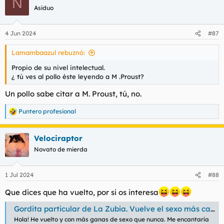
N
Asiduo
4 Jun 2024
#87
Lamambaazul rebuznó:
Propio de su nivel intelectual.
¿ tú ves al pollo éste leyendo a M .Proust?
Un pollo sabe citar a M. Proust, tú, no.
Puntero profesional
R
e
a
Velociraptor
c
c
Novato de mierda
i
o
n
1 Jul 2024
#88
e
s
Que dices que ha vuelto, por si os interesa
:
Gordita particular de La Zubia. Vuelve el sexo más caliente
Hola! He vuelto y con más ganas de sexo que nunca. Me encantaría