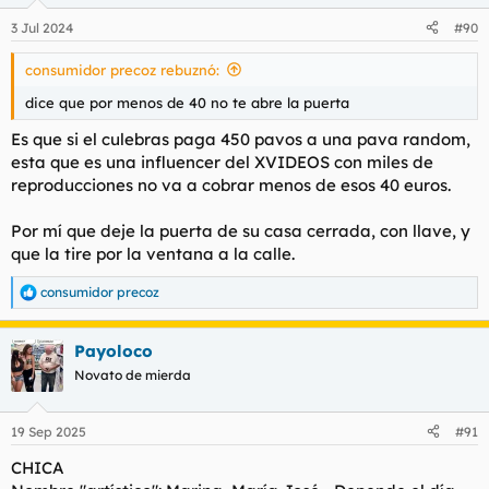
o
n
3 Jul 2024
#90
e
s
consumidor precoz rebuznó:
:
dice que por menos de 40 no te abre la puerta
Es que si el culebras paga 450 pavos a una pava random,
esta que es una influencer del XVIDEOS con miles de
reproducciones no va a cobrar menos de esos 40 euros.
Por mí que deje la puerta de su casa cerrada, con llave, y
que la tire por la ventana a la calle.
consumidor precoz
R
e
a
Payoloco
c
c
Novato de mierda
i
o
n
19 Sep 2025
#91
e
s
CHICA
: