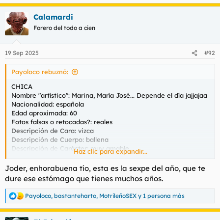
e
a
Calamardi
c
c
Forero del todo a cien
i
o
n
19 Sep 2025
#92
e
s
Payoloco rebuznó:
:
CHICA
Nombre "artístico": Marina, María José... Depende el día jajjajaa
Nacionalidad: española
Edad aproximada: 60
Fotos falsas o retocadas?: reales
Descripción de Cara: vizca
Descripción de Cuerpo: ballena
Descripción de Carácter: muy amable
Haz clic para expandir...
Fumadora: si
Joder, enhorabuena tío, esta es la sexpe del año, que te
CONTACTO
dure ese estómago que tienes muchos años.
Teléfono: el de siempre
Web/Anuncio: no tiene ahora dice que retirada
Payoloco
,
bastanteharto
,
MotrileñoSEX
y 1 persona más
R
Dirección: la Zubia
e
a
LUGAR DE ENCUENTRO