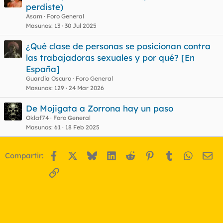
perdiste)
Asam
Foro General
Masunos
13
30 Jul 2025
¿Qué clase de personas se posicionan contra
las trabajadoras sexuales y por qué? [En
España]
Guardia Oscuro
Foro General
Masunos
129
24 Mar 2026
De Mojigata a Zorrona hay un paso
Oklaf74
Foro General
Masunos
61
18 Feb 2025
Facebook
X
Bluesky
LinkedIn
Reddit
Pinterest
Tumblr
WhatsA
Em
Compartir:
Enlace