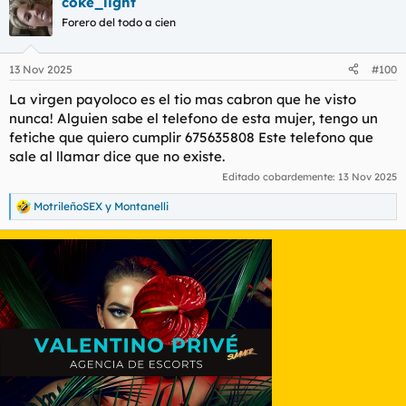
coke_light
c
c
Forero del todo a cien
i
o
n
13 Nov 2025
#100
e
s
La virgen payoloco es el tio mas cabron que he visto
:
nunca! Alguien sabe el telefono de esta mujer, tengo un
fetiche que quiero cumplir 675635808 Este telefono que
sale al llamar dice que no existe.
Editado cobardemente:
13 Nov 2025
MotrileñoSEX
y
Montanelli
R
e
a
c
c
i
o
n
e
s
: