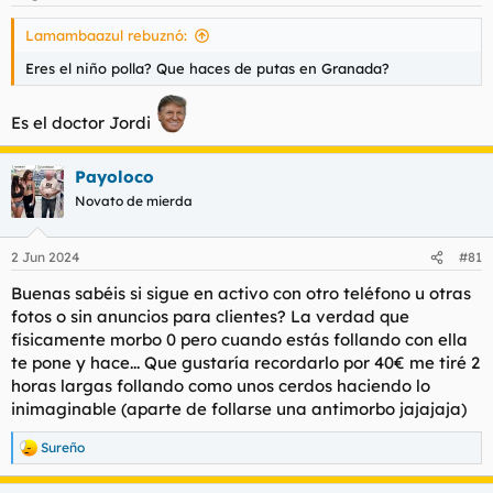
Lamambaazul rebuznó:
Eres el niño polla? Que haces de putas en Granada?
Es el doctor Jordi
Payoloco
Novato de mierda
2 Jun 2024
#81
Buenas sabéis si sigue en activo con otro teléfono u otras
fotos o sin anuncios para clientes? La verdad que
físicamente morbo 0 pero cuando estás follando con ella
te pone y hace... Que gustaría recordarlo por 40€ me tiré 2
horas largas follando como unos cerdos haciendo lo
inimaginable (aparte de follarse una antimorbo jajajaja)
Sureño
R
e
a