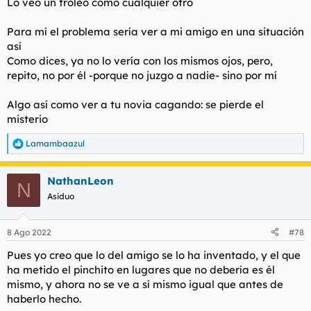
Lo veo un troleo como cualquier otro
Para mí el problema sería ver a mi amigo en una situación
así
Como dices, ya no lo vería con los mismos ojos, pero,
repito, no por él -porque no juzgo a nadie- sino por mí
Algo así como ver a tu novia cagando: se pierde el
misterio
Lamambaazul
R
e
a
NathanLeon
c
N
c
Asiduo
i
o
n
8 Ago 2022
#78
e
s
Pues yo creo que lo del amigo se lo ha inventado, y el que
:
ha metido el pinchito en lugares que no debería es él
mismo, y ahora no se ve a sí mismo igual que antes de
haberlo hecho.