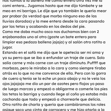
nos fuimos a la bañera me comió entero otra vez me la
comi entera... Jugamos hasta que me dijo túmbate y se
meo en mi barriga. Le dije que yo también le quería mear
por probar (la verdad que morbo ninguno eso de las
lluvias doradas) y la mee entera desde la cara pasando
por las tetas y acabando en los dedos del pie.
Como me daba mucho asco nos duchamos bien con 2
enjabonados uno al otro (gaste un bote entero para
limpiar esa pedazo ballena jajaja) y al salón otro ratito a
jugar.
Estando en el sofá me dijo que le apetecía ser mi ama y
yo su perro que se iba a enfundar un traje de cuero. Solo
salía carne y más carne con un traje diminuto. Puffff que
morbazo, pero le miraba a la cara y como siempre tiraba
atrás es lo que no me convence de ella. Pero con la gorra
de cuero q tenía se la eche un poco abajo y no le veía los
ojos jajajaja me dio un par de azotes pero flojos yo paso
de luego marcas y empezó a obligarme a comerle los pies
las tetas la barriga y cuando llege al coño ya estaba más
cachonda que todo y empezó a chorrearle que delicia.
Otro ratito de charla y quería que cambiáramos los roles
asique saco una cinta de carrocero y me hizo atarla a la