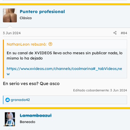
e
a
Puntero profesional
c
c
Clásico
i
o
n
3 Jun 2024
#84
e
s
NathanLeon rebuznó:
:
En su canal de XVIDEOS lleva ocho meses sin publicar nada, lo
mismo lo ha dejado
https://www.xvideos.com/channels/coolmarina#_tabVideos,ne
w
En serio ves eso? Que asco
Editado cobardemente:
3 Jun 2024
granada42
R
e
a
Lamambaazul
c
c
Baneado
i
o