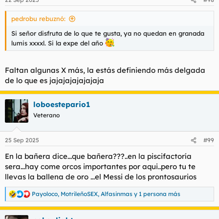
número (el de putero) con un nombre para ella acordarse.
Estuve a punto de no contaroslo y que no me cortéis el rollo
pedrobu rebuznó:
vaya que ahora la llaméis y pase del rollo. Pero el callarme esto
sería de muy cabron después de lo poco que aporto a este foro
Si señor disfruta de lo que te gusta, ya no quedan en granada
por lo menos contaros que para sus conocidos puede ser que
lumis xxxxl. Si la expe del año
tengáis suerte
Faltan algunas X más, la estás definiendo más delgada
de lo que es jajajajajajajaja
loboestepario1
Veterano
25 Sep 2025
#99
En la bañera dice...que bañera???..en la piscifactoría
sera...hay come orcos importantes por aqui..pero tu te
llevas la ballena de oro ...el Messi de los prontosaurios
Payoloco
,
MotrileñoSEX
,
Alfasinmas
y 1 persona más
R
e
a