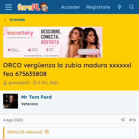
Acceder
Regístrate
Granada
ORCO vergüenza la zubia madura xxxxxxl
fea 675635808
I
F
granada42
2 Dic 2021
n
e
i
c
Mr Tom Ford
c
h
Veterano
i
a
a
d
d
e
4 Ago 2022
#76
o
i
r
n
fefito123 rebuznó:
d
i
e
c