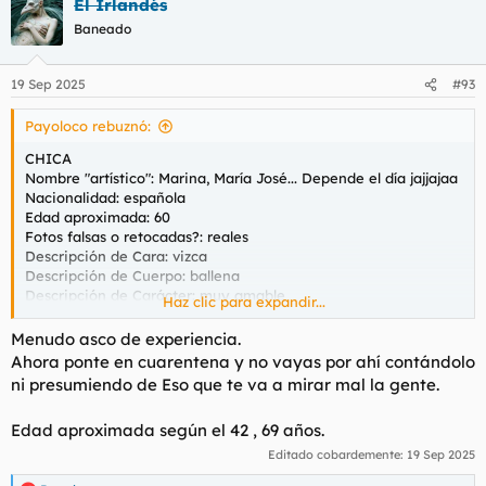
El Irlandés
c
Aire Acondicionado/Calefacción:
c
Baneado
Discreción del lugar: si
i
Valoración de las instalaciones: casa un poco desordenada
o
n
19 Sep 2025
#93
e
SERVICIO
s
Fecha aproximada de la experiencia: el lunes
Payoloco rebuznó:
:
Tarifa contratada: 1 hora 60€
Duración real del servicio: 5 horas
CHICA
Besos: todos los que quieras
Nombre "artístico": Marina, María José... Depende el día jajjajaa
Mamada(con/sin protección): si
Nacionalidad: española
Cunnilingus: si
Edad aproximada: 60
Griego: si
Fotos falsas o retocadas?: reales
Valoración de la experiencia(0 a 10): 10
Descripción de Cara: vizca
¿Repetirías?: si
Descripción de Cuerpo: ballena
Descripción de Carácter: muy amable
Haz clic para expandir...
Relato del encuentro:
Fumadora: si
Grabé en el teléfono putero un número para escribirle con la
Menudo asco de experiencia.
suerte de que justo debajo me salía esta señora. Vi su foto y
CONTACTO
Ahora ponte en cuarentena y no vayas por ahí contándolo
digo voy a probar a llamarla.
Teléfono: el de siempre
ni presumiendo de Eso que te va a mirar mal la gente.
La llamé me dijo que estaba retirada, que solo a clientes de
Web/Anuncio: no tiene ahora dice que retirada
confianza a veces... hablamos un poco más y cuando se acordó
Dirección: la Zubia
de mi quedamos. Según ella llevaba unas semanas sin follar y
Edad aproximada según el 42 , 69 años.
estaba muy cachonda y le apetecía.
LUGAR DE ENCUENTRO
Editado cobardemente:
19 Sep 2025
Aire Acondicionado/Calefacción: