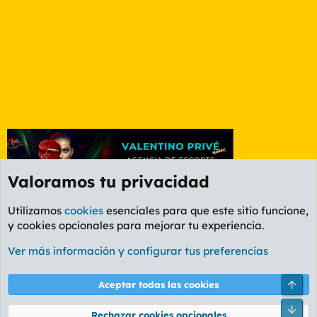
Valoramos tu privacidad
Utilizamos
cookies
esenciales para que este sitio funcione,
y cookies opcionales para mejorar tu experiencia.
Granada
Ver más información y configurar tus preferencias
Cookies
PL OLDSTYLE AMARILLO
Cambiar fuente
Español (ES)
Arri
Aceptar todas las cookies
Contáctanos
Términos y reglas
Política de privacidad
Ayuda
R
Pie
S
Rechazar cookies opcionales