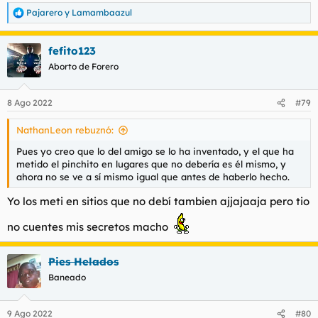
Pajarero
y
Lamambaazul
R
e
a
fefito123
c
c
Aborto de Forero
i
o
n
8 Ago 2022
#79
e
s
NathanLeon rebuznó:
:
Pues yo creo que lo del amigo se lo ha inventado, y el que ha
metido el pinchito en lugares que no debería es él mismo, y
ahora no se ve a sí mismo igual que antes de haberlo hecho.
Yo los meti en sitios que no debí tambien ajjajaaja pero tio
no cuentes mis secretos macho
Pies Helados
Baneado
9 Ago 2022
#80