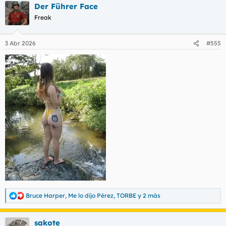
Der Führer Face
c
c
Freak
i
o
n
3 Abr 2026
#555
e
s
:
Bruce Harper
,
Me lo dijo Pérez
,
TORBE
y 2 más
R
e
a
sakote
c