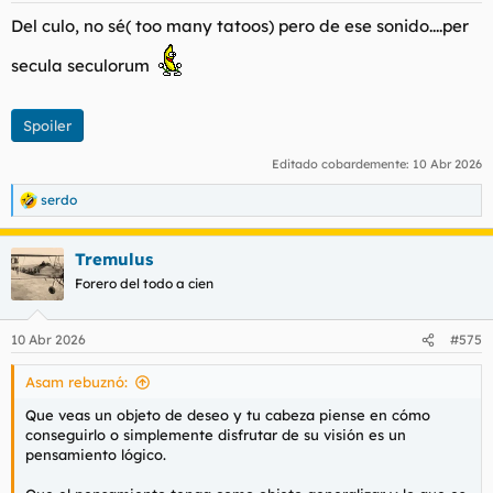
Del culo, no sé( too many tatoos) pero de ese sonido....per
secula seculorum
Spoiler
Editado cobardemente:
10 Abr 2026
serdo
R
e
a
Tremulus
c
c
Forero del todo a cien
i
o
n
10 Abr 2026
#575
e
s
Asam rebuznó:
:
Que veas un objeto de deseo y tu cabeza piense en cómo
conseguirlo o simplemente disfrutar de su visión es un
pensamiento lógico.