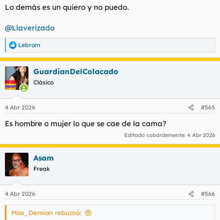
Lo demás es un quiero y no puedo.
@Llaverizado
Lebrom
R
e
a
GuardianDelColacado
c
c
Clásico
i
o
n
4 Abr 2026
#565
e
s
Es hombre o mujer lo que se cae de la cama?
:
Editado cobardemente:
4 Abr 2026
Asam
Freak
4 Abr 2026
#566
Max_Demian rebuznó: