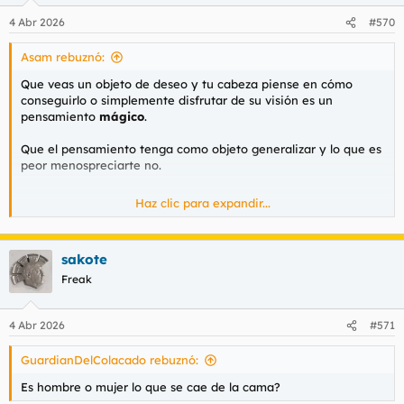
4 Abr 2026
#570
Asam rebuznó:
Que veas un objeto de deseo y tu cabeza piense en cómo
conseguirlo o simplemente disfrutar de su visión es un
pensamiento
mágico
.
Que el pensamiento tenga como objeto generalizar y lo que es
peor menospreciarte no.
Haz clic para expandir...
Si, seguramente ese perfil de tia se sienta atraído por un perfil
de tio, pero no todas, y por otro lado si tu te autodescartas de
un principio pues entonces si que las posibilidades son 0.
sakote
Freak
4 Abr 2026
#571
GuardianDelColacado rebuznó:
Es hombre o mujer lo que se cae de la cama?