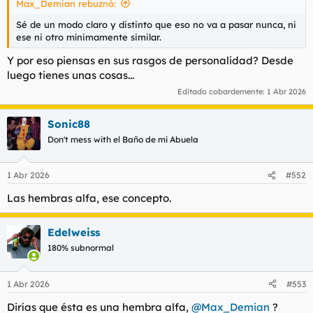
Max_Demian rebuznó:
d
i
e
c
Sé de un modo claro y distinto que eso no va a pasar nunca, ni
l
i
ese ni otro mínimamente similar.
t
o
e
Y por eso piensas en sus rasgos de personalidad? Desde
m
luego tienes unas cosas...
a
Editado cobardemente:
1 Abr 2026
Sonic88
Don't mess with el Baño de mi Abuela
1 Abr 2026
#552
Las hembras alfa, ese concepto.
Edelweiss
180% subnormal
1 Abr 2026
#553
Dirías que ésta es una hembra alfa,
@Max_Demian
?