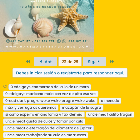
Primero
Último
Ant.
23 de 25
Sig.
Debes iniciar sesión o registrarte para responder aquí.
E
0 edelgays enamorado del culo de un moro
t
0 edelgays maricona mala con voz de pito eso yes
i
0read dark progre woke woke progre woke woke
a menudo
q
máx y verruga os queremos
mazapán de la sagra
u
sí como experto en anatomia y taxidermia
e
uncle meat culito tragón
t
uncle meat gusta de culos y tomar por culo
a
uncle meat ojete tragón del diámetro de júpiter
s
uncle meat trabajando su culo en marruecos