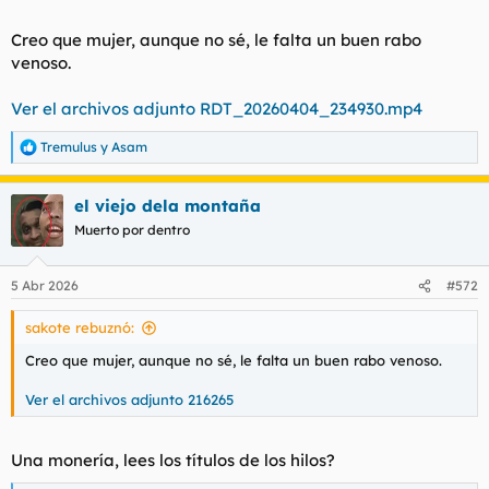
Creo que mujer, aunque no sé, le falta un buen rabo
venoso.
Ver el archivos adjunto RDT_20260404_234930.mp4
Tremulus
y
Asam
R
e
a
el viejo dela montaña
c
c
Muerto por dentro
i
o
n
5 Abr 2026
#572
e
s
sakote rebuznó:
:
Creo que mujer, aunque no sé, le falta un buen rabo venoso.
Ver el archivos adjunto 216265
Una monería, lees los títulos de los hilos?