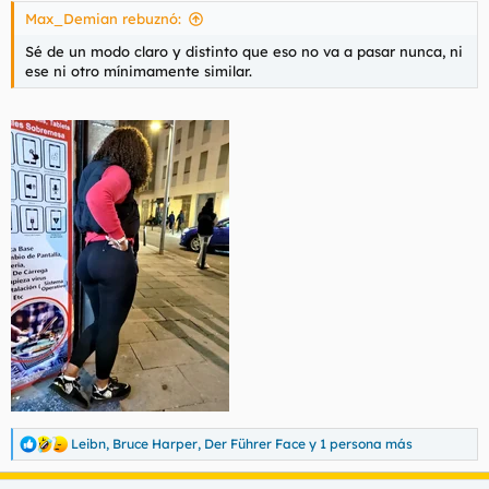
s
Max_Demian rebuznó:
:
Sé de un modo claro y distinto que eso no va a pasar nunca, ni
ese ni otro mínimamente similar.
Leibn
,
Bruce Harper
,
Der Führer Face
y 1 persona más
R
e
a