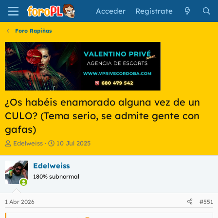
Acceder
Regístrate
Foro Rapiñas
¿Os habéis enamorado alguna vez de un
CULO? (Tema serio, se admite gente con
gafas)
I
F
Edelweiss
10 Jul 2025
n
e
i
c
Edelweiss
c
h
180% subnormal
i
a
a
d
d
e
1 Abr 2026
#551
o
i
r
n