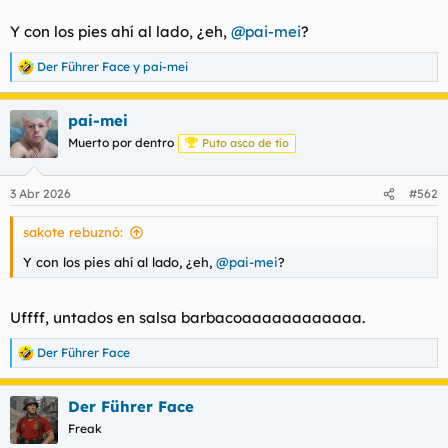
Y con los pies ahí al lado, ¿eh,
@pai-mei
?
Der Führer Face
y
pai-mei
R
e
a
pai-mei
c
c
Muerto por dentro
Puto asco de tío
i
o
n
3 Abr 2026
#562
e
s
sakote rebuznó:
:
Y con los pies ahí al lado, ¿eh,
@pai-mei
?
Uffff, untados en salsa barbacoaaaaaaaaaaaa.
Der Führer Face
R
e
a
Der Führer Face
c
c
Freak
i