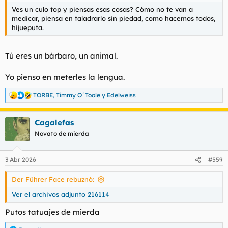
Ves un culo top y piensas esas cosas? Cómo no te van a
medicar, piensa en taladrarlo sin piedad, como hacemos todos,
hijueputa.
Tú eres un bárbaro, un animal.
Yo pienso en meterles la lengua.
TORBE
,
Timmy O´Toole
y
Edelweiss
R
e
a
Cagalefas
c
c
Novato de mierda
i
o
n
3 Abr 2026
#559
e
s
Der Führer Face rebuznó:
:
Ver el archivos adjunto 216114
Putos tatuajes de mierda