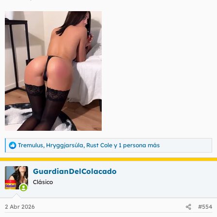
Tremulus
,
Hryggjarsúla
,
Rust Cole
y 1 persona más
R
e
a
GuardianDelColacado
c
c
Clásico
i
o
n
2 Abr 2026
#554
e