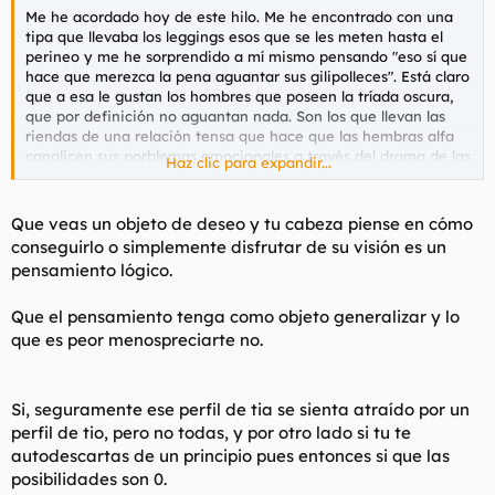
Me he acordado hoy de este hilo. Me he encontrado con una
tipa que llevaba los leggings esos que se les meten hasta el
perineo y me he sorprendido a mí mismo pensando "eso sí que
hace que merezca la pena aguantar sus gilipolleces". Está claro
que a esa le gustan los hombres que poseen la tríada oscura,
que por definición no aguantan nada. Son los que llevan las
riendas de una relación tensa que hace que las hembras alfa
canalicen sus porblemas emocionales a través del drama de las
Haz clic para expandir...
discusiones y las reconciliaciones.
Que veas un objeto de deseo y tu cabeza piense en cómo
conseguirlo o simplemente disfrutar de su visión es un
pensamiento lógico.
Que el pensamiento tenga como objeto generalizar y lo
que es peor menospreciarte no.
Si, seguramente ese perfil de tia se sienta atraído por un
perfil de tio, pero no todas, y por otro lado si tu te
autodescartas de un principio pues entonces si que las
posibilidades son 0.