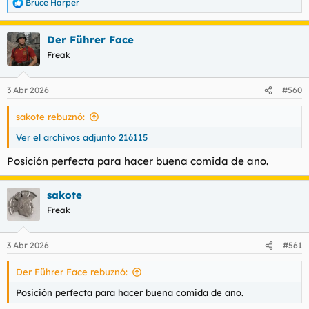
Bruce Harper
R
e
a
Der Führer Face
c
c
Freak
i
o
n
3 Abr 2026
#560
e
s
sakote rebuznó:
:
Ver el archivos adjunto 216115
Posición perfecta para hacer buena comida de ano.
sakote
Freak
3 Abr 2026
#561
Der Führer Face rebuznó:
Posición perfecta para hacer buena comida de ano.