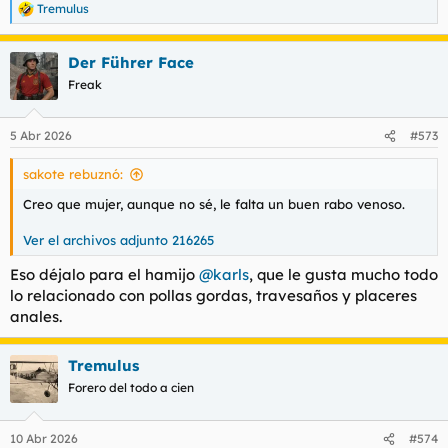
Tremulus
R
e
a
Der Führer Face
c
c
Freak
i
o
n
5 Abr 2026
#573
e
s
sakote rebuznó:
:
Creo que mujer, aunque no sé, le falta un buen rabo venoso.
Ver el archivos adjunto 216265
Eso déjalo para el hamijo
@karls
, que le gusta mucho todo
lo relacionado con pollas gordas, travesaños y placeres
anales.
Tremulus
Forero del todo a cien
10 Abr 2026
#574