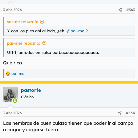
o
n
3 Abr 2026
#563
e
s
sakote rebuznó:
:
Y con los pies ahí al lado, ¿eh,
@pai-mei
?
pai-mei rebuznó:
Uffff, untados en salsa barbacoaaaaaaaaaaaa.
Que rico
pai-mei
R
e
a
pastorfe
c
c
Clásico
i
o
n
3 Abr 2026
#564
e
s
Las hembras de buen culazo tienen que poder ir al campo
:
a cagar y cagarse fuera.