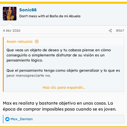
Sonic88
Don't mess with el Baño de mi Abuela
4 Abr 2026
#567
Asam rebuznó:
Que veas un objeto de deseo y tu cabeza piense en cómo
conseguirlo o simplemente disfrutar de su visión es un
pensamiento lógico.
Que el pensamiento tenga como objeto generalizar y lo que es
peor menospreciarte no.
Haz clic para expandir...
Si, seguramente ese perfil de tia se sienta atraído por un perfil
de tio, pero no todas, y por otro lado si tu te autodescartas de
un principio pues entonces si que las posibilidades son 0.
Max es realista y bastante objetivo en unas cosas. La
época de comprar imposibles pasa cuando se es joven.
Max_Demian
R
e