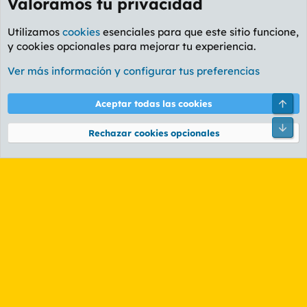
Valoramos tu privacidad
Utilizamos
cookies
esenciales para que este sitio funcione,
y cookies opcionales para mejorar tu experiencia.
Foro Rapiñas
Ver más información y configurar tus preferencias
Cookies
PL OLDSTYLE AMARILLO
Cambiar fuente
Español (ES)
Arri
Aceptar todas las cookies
Contáctanos
Términos y reglas
Política de privacidad
Ayuda
R
Pie
S
Rechazar cookies opcionales
S
®
Community platform by XenForo
© 2010-2026 XenForo Ltd.