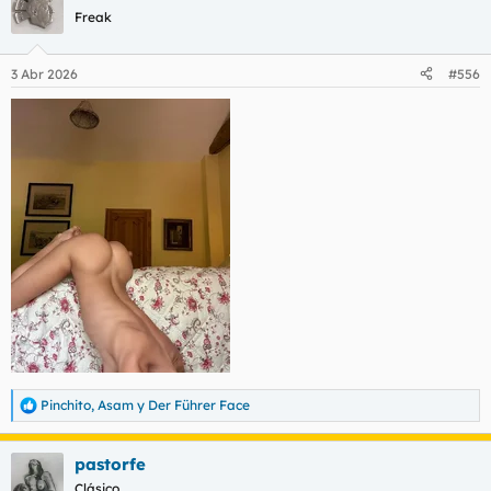
c
Freak
i
o
n
3 Abr 2026
#556
e
s
:
Pinchito
,
Asam
y
Der Führer Face
R
e
a
pastorfe
c
c
Clásico