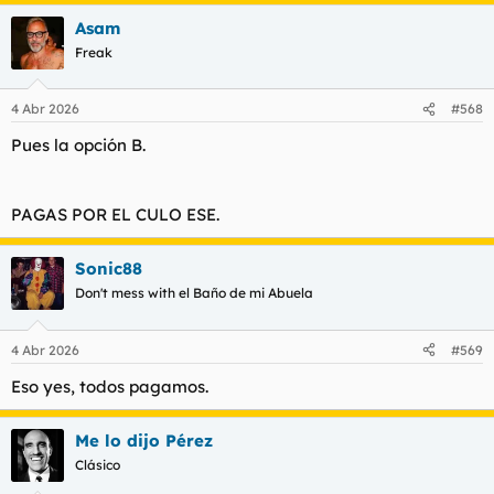
a
Asam
c
c
Freak
i
o
n
4 Abr 2026
#568
e
s
Pues la opción B.
:
PAGAS POR EL CULO ESE.
Sonic88
Don't mess with el Baño de mi Abuela
4 Abr 2026
#569
Eso yes, todos pagamos.
Me lo dijo Pérez
Clásico