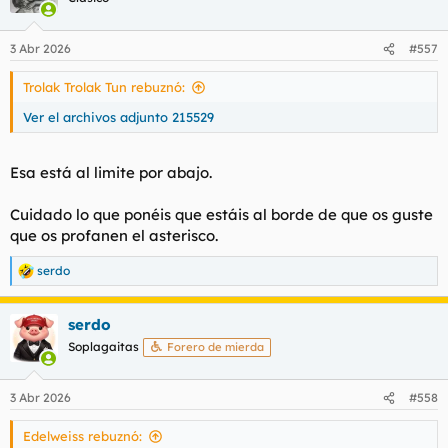
i
o
n
3 Abr 2026
#557
e
s
Trolak Trolak Tun rebuznó:
:
Ver el archivos adjunto 215529
Esa está al limite por abajo.
Cuidado lo que ponéis que estáis al borde de que os guste
que os profanen el asterisco.
serdo
R
e
a
serdo
c
c
Soplagaitas
Forero de mierda
i
o
n
3 Abr 2026
#558
e
s
Edelweiss rebuznó:
: