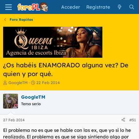
Acceder
Regístrate
Foro Rapiñas
¿Os habéis ENAMORADO alguna vez? De
quien y por qué.
I
F
GoogleTM
22 Feb 2014
n
e
i
c
GoogleTM
c
h
Tema serio
i
a
a
d
d
e
27 Feb 2014
#51
o
i
r
n
El problema no es que se hable con las ex, que yo sí lo he
d
i
realizado. El problema es que se siga sintiendo algo por
e
c