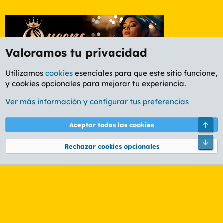
Valoramos tu privacidad
Utilizamos
cookies
esenciales para que este sitio funcione,
y cookies opcionales para mejorar tu experiencia.
Foro Rapiñas
Ver más información y configurar tus preferencias
Cookies
PL OLDSTYLE AMARILLO
Cambiar fuente
Español (ES)
Arri
Aceptar todas las cookies
Contáctanos
Términos y reglas
Política de privacidad
Ayuda
R
Pie
S
Rechazar cookies opcionales
S
®
Community platform by XenForo
© 2010-2026 XenForo Ltd.