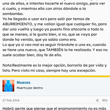
una de ellas, e intentes hacerte el nuevo amigo, para ver
l
i
si cuela, y mientras ella con otros dándole a la
t
o
e
zambomba.
m
Yo he llegado a usar ex's para salir por temas de
a
ABURRIMIENTO, y me valían igual que cualquier tío, para
dar una vuelta y luego ya puesto fino atacarle a todo lo
que se menea, si le gusta bien, si no, que se vaya por
donde ha venido, que ya sabía como era.
Lo que ya si veo mal es seguir tirándote a una ex, cuando
se tiene una nueva, que TAMBIÉN lo he realizado. Y eso no
suele acabar bien, doy fe de ello.
Nota:Realmente es la mejor opción, borrarla de por vida y
listo. Pero visto mi caso, siempre hay una excepción.
Nueces
Muerto por dentro
27 Feb 2014
#52
Habrá gente que piense que el enamoramiento no es más