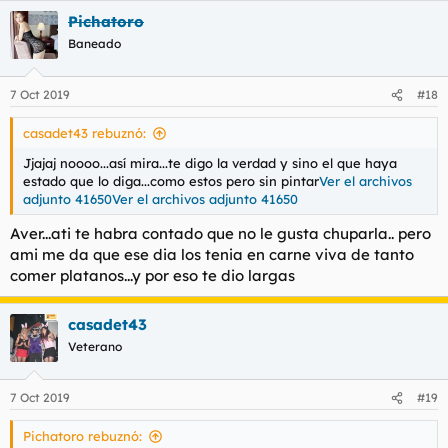
Pichatoro
Baneado
7 Oct 2019
#18
casadet43 rebuznó:
Jjajaj noooo...así mira...te digo la verdad y sino el que haya
estado que lo diga...como estos pero sin pintar
Ver el archivos
adjunto 41650
Ver el archivos adjunto 41650
Aver...ati te habra contado que no le gusta chuparla.. pero
ami me da que ese dia los tenia en carne viva de tanto
comer platanos...y por eso te dio largas
casadet43
Veterano
7 Oct 2019
#19
Pichatoro rebuznó: