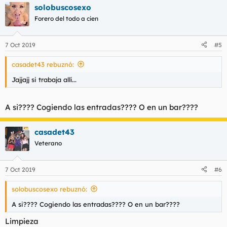
solobuscosexo
c
c
Forero del todo a cien
i
o
n
7 Oct 2019
#5
e
s
casadet43 rebuznó:
:
Jajjajj si trabaja allí...
A si???? Cogiendo las entradas???? O en un bar????
casadet43
Veterano
7 Oct 2019
#6
solobuscosexo rebuznó:
A si???? Cogiendo las entradas???? O en un bar????
Limpieza