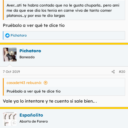
Aver...ati te habra contado que no le gusta chuparla.. pero ami
me da que ese dia los tenia en carne viva de tanto comer
platanos...y por eso te dio largas
Pruébalo a ver qué te dice tio
Pichatoro
R
e
a
Pichatoro
c
c
Baneado
i
o
n
7 Oct 2019
#20
e
s
casadet43 rebuznó:
:
Pruébalo a ver qué te dice tio
Vale ya lo intentare y te cuento si sale bien.. .
Españolito
Aborto de Forero