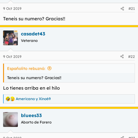
9 Oct 2019
#21
Teneis su numero? Gracias!!
casadet43
Veterano
9 Oct 2019
#22
Españolito rebuznó:
Teneis su numero? Gracias!!
Lo tienes arriba en el hilo
Americano
y
Xino69
R
e
a
bluees33
c
c
Aborto de Forero
i
o
n