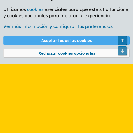
Utilizamos
cookies
esenciales para que este sitio funcione,
y cookies opcionales para mejorar tu experiencia.
Lleida
Ver más información y configurar tus preferencias
Cookies
PL OLDSTYLE AMARILLO
Cambiar fuente
Español (ES)
Arri
Aceptar todas las cookies
Contáctanos
Términos y reglas
Política de privacidad
Ayuda
R
Pie
S
Rechazar cookies opcionales
S
®
Community platform by XenForo
© 2010-2026 XenForo Ltd.