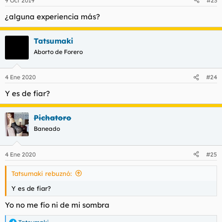
9 Oct 2019
#23
e
s
¿alguna experiencia más?
:
Tatsumaki
Aborto de Forero
4 Ene 2020
#24
Y es de fiar?
Pichatoro
Baneado
4 Ene 2020
#25
Tatsumaki rebuznó:
Y es de fiar?
Yo no me fío ni de mi sombra