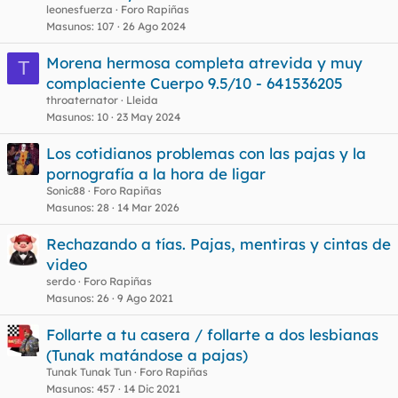
leonesfuerza
Foro Rapiñas
Masunos
107
26 Ago 2024
Morena hermosa completa atrevida y muy
T
complaciente Cuerpo 9.5/10 - 641536205
throaternator
Lleida
Masunos
10
23 May 2024
Los cotidianos problemas con las pajas y la
pornografía a la hora de ligar
Sonic88
Foro Rapiñas
Masunos
28
14 Mar 2026
Rechazando a tías. Pajas, mentiras y cintas de
video
serdo
Foro Rapiñas
Masunos
26
9 Ago 2021
Follarte a tu casera / follarte a dos lesbianas
(Tunak matándose a pajas)
Tunak Tunak Tun
Foro Rapiñas
Masunos
457
14 Dic 2021