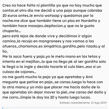
t
o
Creo no hace falta ni plantilla ya que no hay mucho que
e
contar..el otro día me decidí a una paja aunque cobraba
m
a
20 euros antes..le envío watssap y quedamos por la
noche.me dice que también tiene un piso en Nordelta y
también hace masajes..depilacion..y que no le gusta
chuparla....
pero está lejos de donde vive y decidimos ir algún
camino..la recojo en mangranees y nos vamos a las
afueras...charlamos..es simpática..gordita..pelo rizado..y al
lío..
Me la saca fuera y paja..yo le meto mano en las tetas y
intento en el mejillon...lo que no llego pk al ser gordita solo
le llegó a la ingle y decido tocarle el culo bien...eso si un
culazo de cojones...
no me gustó mucho la paja ya que apretaba y Ami
megusta que patine en paja...se cansa..luego lo hace con
la otra mano..y yo más que placer me hacía daño de lo
que apretaba sin dejar mover la piel...me canso del daño y
me corro...limpia le doy los 20 y hasta luego lucas.
Editado cobardemente:
13 Ago 2019