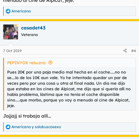
menudo al cine de Alpicat, jeje.
Americano
R
e
a
casadet43
c
c
Veterano
i
o
n
7 Oct 2019
#4
e
s
PEPINYOX rebuznó:
:
Pues 20€ por una paja medio mal hecha en el coche.....no no
se....lo de los 10€ aun vale. Yo he intentado quedar un par de
veces pero por una cosa u otra al final nada. Un dia me dijo
que estaba en los cines de Alpicat, me dijo que si quería allí no
había problema, lástima que no tenía el coche disponible
sino.....que morbo, porque yo voy a menudo al cine de Alpicat,
jeje.
Jajjajj si trabaja allí...
Americano
y
solobuscosexo
R
e
a