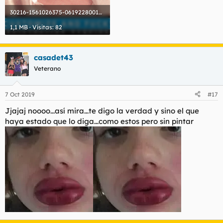
30216-1561026375-0619228001561026375.gif
1,1 MB · Visitas: 82
casadet43
Veterano
7 Oct 2019
#17
Jjajaj noooo...así mira...te digo la verdad y sino el que
haya estado que lo diga...como estos pero sin pintar