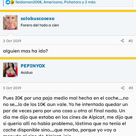
lleidaman2008
,
Americano
,
Pichatoro
y 2 más
R
e
a
solobuscosexo
c
c
Forero del todo a cien
i
o
n
2 Oct 2019
#2
e
s
alguien mas ha ido?
:
PEPINYOX
Asiduo
5 Oct 2019
#3
Pues 20€ por una paja medio mal hecha en el coche.....no
no se....lo de los 10€ aun vale. Yo he intentado quedar un
par de veces pero por una cosa u otra al final nada. Un
dia me dijo que estaba en los cines de Alpicat, me dijo que
si quería allí no había problema, lástima que no tenía el
coche disponible sino.....que morbo, porque yo voy a