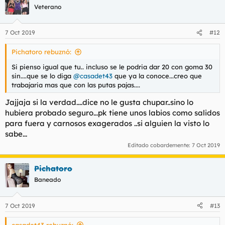
c
Veterano
i
o
n
7 Oct 2019
#12
e
s
Pichatoro rebuznó:
:
Si pienso igual que tu.. incluso se le podria dar 20 con goma 30
sin....que se lo diga
@casadet43
que ya la conoce...creo que
trabajaria mas que con las putas pajas....
Jajjaja si la verdad....dice no le gusta chupar..sino lo
hubiera probado seguro...pk tiene unos labios como salidos
para fuera y carnosos exagerados ..si alguien la visto lo
sabe...
Editado cobardemente:
7 Oct 2019
Pichatoro
Baneado
7 Oct 2019
#13
casadet43 rebuznó: