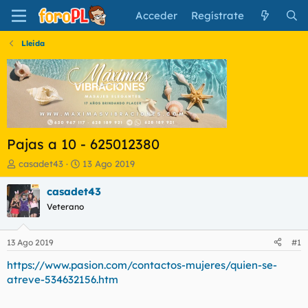
Acceder
Regístrate
Lleida
Pajas a 10 - 625012380
I
F
casadet43
13 Ago 2019
n
e
i
c
casadet43
c
h
Veterano
i
a
a
d
d
e
13 Ago 2019
#1
o
i
r
n
https://www.pasion.com/contactos-mujeres/quien-se-
d
i
atreve-534632156.htm
e
c
l
i