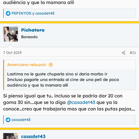
audiència y que la mamara allí
PEPINYOX
y
casadet43
R
e
a
Pichatoro
c
c
Baneado
i
o
n
7 Oct 2019
#11
e
s
Americano rebuznó:
:
Lastima no le guste chuparla sino si daria morbo ir
Imcluso pagarle una entrada al cine de una peli de poca
audiència y que la mamara allí
Si pienso igual que tu.. incluso se le podria dar 20 con
goma 30 sin....que se lo diga
@casadet43
que ya la
conoce...creo que trabajaria mas que con las putas pajas....
casadet43
R
e
a
casadet43
c