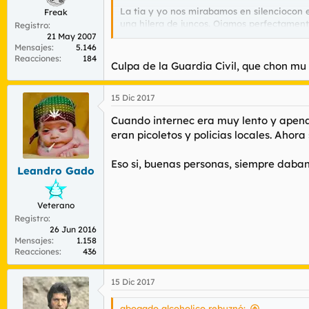
La tia y yo nos mirabamos en silenciocon e
Freak
una hilera de juncos. Oiamos perfectamente
Registro
enteros.
21 May 2007
Mensajes
5.146
Reacciones
184
El tio se limpió el ojal, se subió los pant
Culpa de la Guardia Civil, que chon mu
manos nos habria visto.
15 Dic 2017
Como era de esperar, despues de aquello v
Cuando internec era muy lento y apenas
eran picoletos y policias locales. Ah
Eso si, buenas personas, siempre daban
Leandro Gado
Veterano
Registro
26 Jun 2016
Mensajes
1.158
Reacciones
436
15 Dic 2017
abogado alcoholico rebuznó: