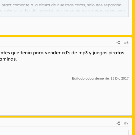
 practicamente a la altura de nuestras caras, solo nos separaba
e salieron antes del mierdon nos los comimos enteros, joder, pero
añero. Se fumaron un cigarro y se fueron. Si se hubiese lavado las
#6
 salimos del rio y fuimos a tomarnos una cerveza.
ntes que tenía para vender cd's de mp3 y juegos piratas
taminas.
Editado cobardemente:
15 Dic 2017
#7