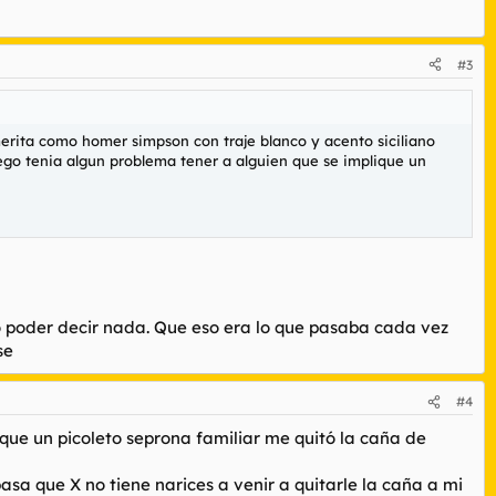
#3
merita como homer simpson con traje blanco y acento siciliano
luego tenia algun problema tener a alguien que se implique un
o poder decir nada. Que eso era lo que pasaba cada vez
se
#4
que un picoleto seprona familiar me quitó la caña de
asa que X no tiene narices a venir a quitarle la caña a mi