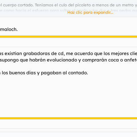
l cuerpo cortado. Teniamos el culo del picoleto a menos de un metro y
 como hacia el esfuerzo para soltar el nordo y los dos o tres pedos qu
Haz clic para expandir...
alones y sin lavarse las manos ni nada se fue para donde estaba el comp
 maloch.
inieron risas nerviosas y ya no hubo manera de remontar la faena. Nos
 existían grabadoras de cd, me acuerdo que los mejores clie
ora supongo que habrán evolucionado y comprarán coca o anfe
 los buenos días y pagaban al contado.