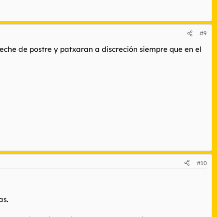
#9
leche de postre y patxaran a discreción siempre que en el
#10
as.