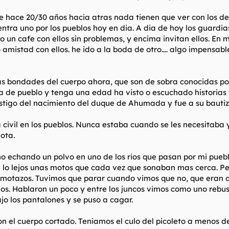
de hace 20/30 años hacia atras nada tienen que ver con los 
ntra uno por los pueblos hoy en dia. A dia de hoy los guardia
un cafe con ellos sin problemas, y encima invitan ellos. En m
amistad con ellos. he ido a la boda de otro.... algo impensab
 bondades del cuerpo ahora, que son de sobra conocidas por t
ea de pueblo y tenga una edad ha visto o escuchado historias 
stigo del nacimiento del duque de Ahumada y fue a su bautiz
 civil en los pueblos. Nunca estaba cuando se les necesitaba
ota.
no echando un polvo en uno de los rios que pasan por mi pue
a lo lejos unas motos que cada vez que sonaban mas cerca. P
motazos. Tuvimos que parar cuando vimos que no, que eran d
s. Hablaron un poco y entre los juncos vimos como uno rebusc
ajo los pantalones y se puso a cagar.
on el cuerpo cortado. Teniamos el culo del picoleto a menos d