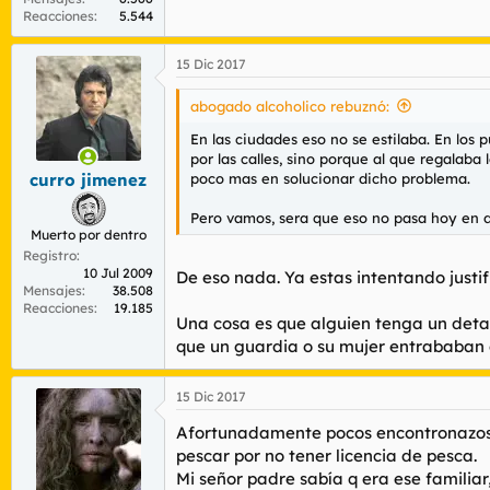
Reacciones
5.544
15 Dic 2017
abogado alcoholico rebuznó:
En las ciudades eso no se estilaba. En los
por las calles, sino porque al que regalaba
poco mas en solucionar dicho problema.
curro jimenez
Pero vamos, sera que eso no pasa hoy en d
Muerto por dentro
Registro
10 Jul 2009
De eso nada. Ya estas intentando justif
Mensajes
38.508
Reacciones
19.185
Una cosa es que alguien tenga un detal
que un guardia o su mujer entrababan e
15 Dic 2017
Afortunadamente pocos encontronazos he
pescar por no tener licencia de pesca.
Mi señor padre sabía q era ese familiar