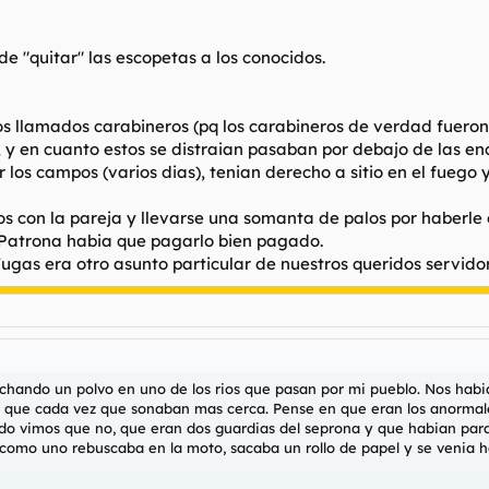
e "quitar" las escopetas a los conocidos.
los llamados carabineros (pq los carabineros de verdad fueron 
y en cuanto estos se distraian pasaban por debajo de las enci
 los campos (varios dias), tenian derecho a sitio en el fuego 
os con la pareja y llevarse una somanta de palos por haberle c
a Patrona habia que pagarlo bien pagado.
Fugas era otro asunto particular de nuestros queridos servido
echando un polvo en uno de los rios que pasan por mi pueblo. Nos habi
s que cada vez que sonaban mas cerca. Pense en que eran los anormal
o vimos que no, que eran dos guardias del seprona y que habian par
como uno rebuscaba en la moto, sacaba un rollo de papel y se venia hac