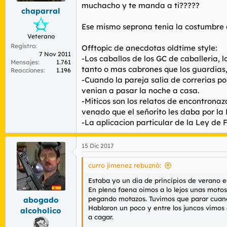
muchacho y te manda a ti?????
chaparral
Ese mismo seprona tenia la costumbre d
Veterano
Registro
Offtopic de anecdotas oldtime style:
7 Nov 2011
-Los caballos de los GC de caballeria, 
Mensajes
1.761
tanto o mas cabrones que los guardias, 
Reacciones
1.196
-Cuando la pareja salia de correrias por
venian a pasar la noche a casa.
-Miticos son los relatos de encontronaz
venado que el señorito les daba por l
-La aplicacion particular de la Ley de 
15 Dic 2017
curro jimenez rebuznó:
Estaba yo un dia de principios de verano 
En plena faena oimos a lo lejos unas moto
pegando motazos. Tuvimos que parar cuand
abogado
Hablaron un poco y entre los juncos vimos 
alcoholico
a cagar.