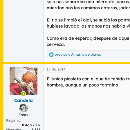
solo nos separaba una hilera de juncos
mierdon nos los comimos enteros, joder,
El tio se limpió el ojal, se subió los p
hubiese lavado las manos nos habria vi
Como era de esperar, despues de aquell
cerveza.
prodico
y
Amasijo de clones
R
e
a
15 Dic 2017
c
c
El único picoleto con el que he tenido tr
i
o
hombre, aunque un poco tontaina.
n
e
s
Candela
:
Freak
Registro
8 Ago 2007
Mensajes
6.566