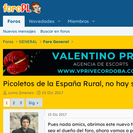
Foros
Novedades
Miembros
Nuevos mensajes
Buscar en foros
Foros
GENERAL
Foro General
Picoletos de la España Rural, no hay 
I
F
curro jimenez
15 Dic 2017
n
e
1
2
3
Sig.
i
c
c
h
i
a
15 Dic 2017
a
d
Pues nada amics, abrimos este nuevo hi
d
e
o
i
sea el dueño del foro, ahora vamos a po