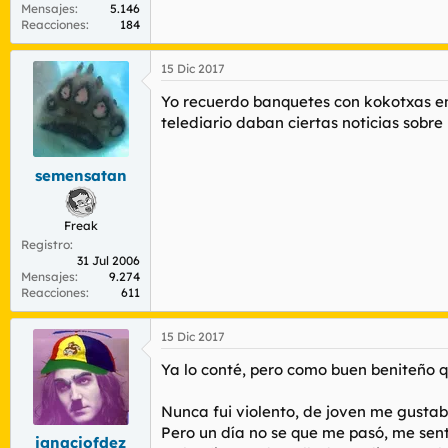
Mensajes
5.146
Reacciones
184
15 Dic 2017
Yo recuerdo banquetes con kokotxas en 
telediario daban ciertas noticias sobre
semensatan
Freak
Registro
31 Jul 2006
Mensajes
9.274
Reacciones
611
15 Dic 2017
Ya lo conté, pero como buen beniteño qu
Nunca fui violento, de joven me gustab
Pero un día no se que me pasó, me sent
ignaciofdez