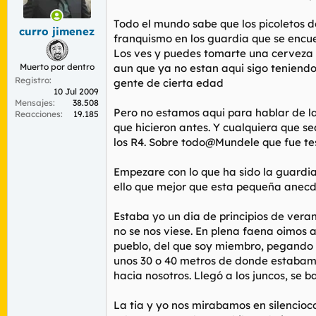
r
n
d
i
Todo el mundo sabe que los picoletos 
curro jimenez
e
c
franquismo en los guardia que se encue
l
i
Los ves y puedes tomarte una cerveza o 
t
o
Muerto por dentro
aun que ya no estan aqui sigo teniendo 
e
Registro
m
gente de cierta edad
10 Jul 2009
a
Mensajes
38.508
Pero no estamos aqui para hablar de las
Reacciones
19.185
que hicieron antes. Y cualquiera que s
los R4. Sobre todo@Mundele que fue te
Empezare con lo que ha sido la guardia
ello que mejor que esta pequeña anecd
Estaba yo un dia de principios de vera
no se nos viese. En plena faena oimos 
pueblo, del que soy miembro, pegando 
unos 30 o 40 metros de donde estabamo
hacia nosotros. Llegó a los juncos, se b
La tia y yo nos mirabamos en silencioc