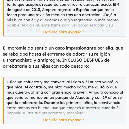
tonta que acepté», recuerda con el rostro cariacontecido. El 4
de agosto de 2013, Amparo regresó a España porque tenía
fecha para una revisión médica tras una operación. «Dejé a
mis hijas con él, y quedamos que yo regresaría lo más pronto
posible. Al día siguiente llamé para ver cómo estaban y su
teléfono ya no daba señal. Me engañó y se llevó a las niñas a
Haz clic para expandir...
Argelia sin mi consentimiento», explica la mujer.
El moromielda sentía un asco impresionante por ella, que
se rebajaba hasta el extremo de adorar su religión
ultramachista y antiprogre, INCLUSO DESPUÉS de
arrebatarle a sus hijas con todo descaro:
«Hice un esfuerzo y me convertí al Islam y él nunca valoró lo
que hice. Al contrario, me hizo mucho daño, me quitó lo que
más quiero», afirma con gran enojo la joven. Amparo conoció al
que sería su marido en un parque de Alaquàs, y con 19 años se
quedó embarazada. Durante los primeros años, la convivencia
entre ambos era buena, aunque empezó a torcerse cuando él
imponía su actitud prepotente y machista.
(...)
Haz clic para expandir...
A pesar del daño que le infligió su marido cuando se llevó a las
niñas, Amparo se sentía una musulmana más. «Iba a rezar a la