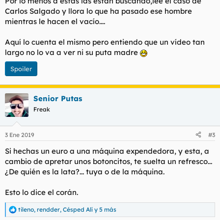
Por lo menos a estas las están buscando,lee el caso de
:
Carlos Salgado y llora lo que ha pasado ese hombre
mientras le hacen el vacío....
Aquí lo cuenta el mismo pero entiendo que un vídeo tan
largo no lo va a ver ni su puta madre
Spoiler
Senior Putas
Freak
3 Ene 2019
#3
Si hechas un euro a una máquina expendedora, y esta, a
cambio de apretar unos botoncitos, te suelta un refresco...
¿De quién es la lata?... tuya o de la máquina.
Esto lo dice el corán.
tileno
,
rendder
,
Césped Alí
y 5 más
R