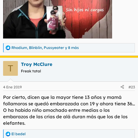
Rhodium
,
Blinblin
,
Pussyeater
y 8 más
R
e
a
Troy McClure
c
T
c
Freak total
i
o
n
4 Ene 2019
#23
e
s
Por cierto, dicen que la mayor tiene 13 años y mamá
:
follamoros se quedó embarazada con 19 y ahora tiene 36...
O ha habido niño amochado entre medias o los
embarazos de las crías de alá duran más que los de los
elefantes.
El bedel
R