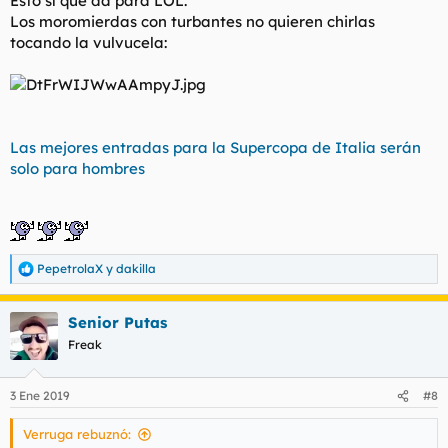
Esto sí que da para LOL.
:
Los moromierdas con turbantes no quieren chirlas
tocando la vulvucela:
Las mejores entradas para la Supercopa de Italia serán
solo para hombres
PepetrolaX
y
dakilla
R
e
a
Senior Putas
c
c
Freak
i
o
n
3 Ene 2019
#8
e
s
Verruga rebuznó:
: