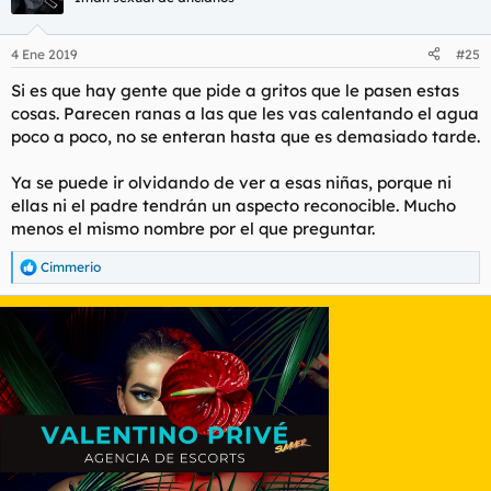
4 Ene 2019
#25
Si es que hay gente que pide a gritos que le pasen estas
cosas. Parecen ranas a las que les vas calentando el agua
poco a poco, no se enteran hasta que es demasiado tarde.
Ya se puede ir olvidando de ver a esas niñas, porque ni
ellas ni el padre tendrán un aspecto reconocible. Mucho
menos el mismo nombre por el que preguntar.
Cimmerio
R
e
a
c
c
i
o
n
e
s
: