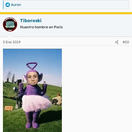
Auron
R
e
a
Tiboroski
c
c
Nuestro hombre en París
i
o
n
3 Ene 2019
#20
e
s
: