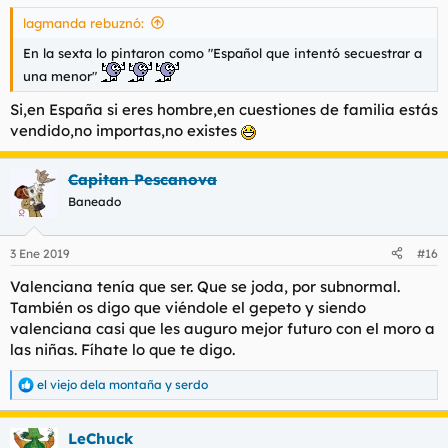
s
lagmanda rebuznó:
:
En la sexta lo pintaron como "Español que intentó secuestrar a
una menor"
Si,en España si eres hombre,en cuestiones de familia estás
vendido,no importas,no existes
Capitan Pescanova
Baneado
3 Ene 2019
#16
Valenciana tenía que ser. Que se joda, por subnormal.
También os digo que viéndole el gepeto y siendo
valenciana casi que les auguro mejor futuro con el moro a
las niñas. Fíhate lo que te digo.
el viejo dela montaña
y
serdo
R
e
a
LeChuck
c