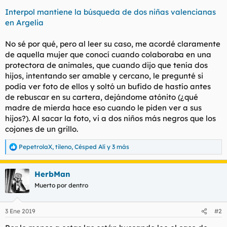
mezquita para pedirle a Alá que me diera fuerzas para
Interpol mantiene la búsqueda de dos niñas valencianas
recuperarlas», agrega.
en Argelia
No sé por qué, pero al leer su caso, me acordé claramente
de aquella mujer que conocí cuando colaboraba en una
protectora de animales, que cuando dijo que tenía dos
hijos, intentando ser amable y cercano, le pregunté si
podía ver foto de ellos y soltó un bufido de hastío antes
de rebuscar en su cartera, dejándome atónito (¿qué
madre de mierda hace eso cuando le piden ver a sus
hijos?). Al sacar la foto, vi a dos niños más negros que los
cojones de un grillo.
PepetrolaX
,
tileno
,
Césped Alí
y 3 más
R
e
a
HerbMan
c
c
Muerto por dentro
i
o
n
3 Ene 2019
#2
e
s