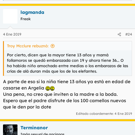
e
a
lagmanda
c
c
Freak
i
o
n
4 Ene 2019
#24
e
s
Troy Mcclure rebuznó:
:
Por cierto, dicen que la mayor tiene 13 años y mamá
follamoros se quedó embarazada con 19 y ahora tiene 36... O
ha habido niño amochado entre medias o los embarazos de las
crías de alá duran más que los de los elefantes.
A parte de eso si la niña tiene 13 años ya está en edad de
casarse en Argelia
Una pena, no creo que inviten a la madre a la boda.
Espero que el padre disfrute de los 100 camellos nuevos
que le den por la dote
Editado cobardemente:
4 Ene 2019
Terminanor
Imán sexual de ancianos