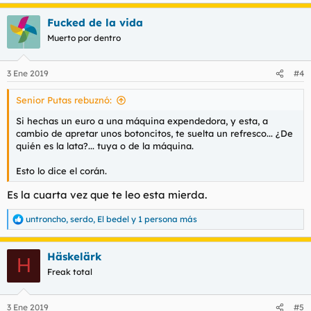
e
a
Fucked de la vida
c
c
Muerto por dentro
i
o
n
3 Ene 2019
#4
e
s
Senior Putas rebuznó:
:
Si hechas un euro a una máquina expendedora, y esta, a
cambio de apretar unos botoncitos, te suelta un refresco... ¿De
quién es la lata?... tuya o de la máquina.
Esto lo dice el corán.
Es la cuarta vez que te leo esta mierda.
untroncho
,
serdo
,
El bedel
y 1 persona más
R
e
a
Häskelärk
c
H
c
Freak total
i
o
n
3 Ene 2019
#5