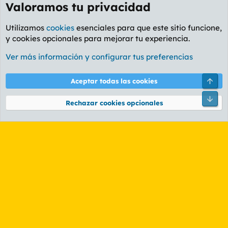
Valoramos tu privacidad
Utilizamos
cookies
esenciales para que este sitio funcione,
y cookies opcionales para mejorar tu experiencia.
Foro General
Ver más información y configurar tus preferencias
Cookies
PL OLDSTYLE AMARILLO
Cambiar fuente
Español (ES)
Arri
Aceptar todas las cookies
Contáctanos
Términos y reglas
Política de privacidad
Ayuda
R
Pie
S
Rechazar cookies opcionales
S
®
Community platform by XenForo
© 2010-2026 XenForo Ltd.