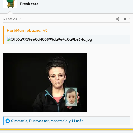
c
Freak total
i
o
n
3 Ene 2019
#17
e
s
HerbMan rebuznó:
:
Cimmerio
,
Pussyeater
,
Monstroid
y 11 más
R
e
a