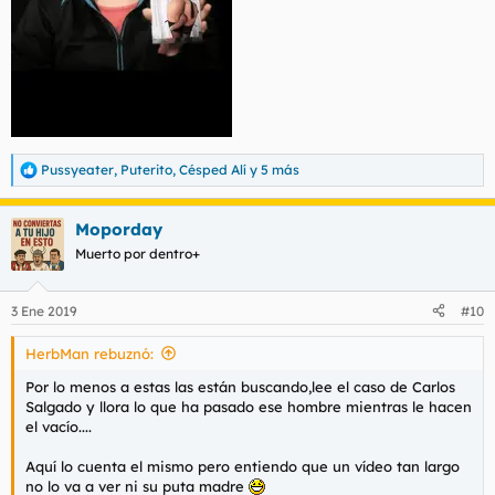
Pussyeater
,
Puterito
,
Césped Alí
y 5 más
R
e
a
Moporday
c
c
Muerto por dentro+
i
o
n
3 Ene 2019
#10
e
s
HerbMan rebuznó:
:
Por lo menos a estas las están buscando,lee el caso de Carlos
Salgado y llora lo que ha pasado ese hombre mientras le hacen
el vacío....
Aquí lo cuenta el mismo pero entiendo que un vídeo tan largo
no lo va a ver ni su puta madre