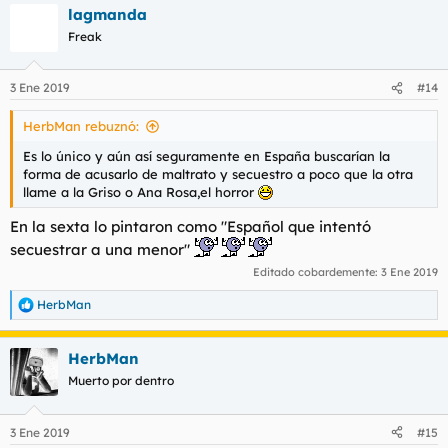
lagmanda
c
c
Freak
i
o
n
3 Ene 2019
#14
e
s
HerbMan rebuznó:
:
Es lo único y aún así seguramente en España buscarían la
forma de acusarlo de maltrato y secuestro a poco que la otra
llame a la Griso o Ana Rosa,el horror
En la sexta lo pintaron como "Español que intentó
secuestrar a una menor"
Editado cobardemente:
3 Ene 2019
HerbMan
R
e
a
HerbMan
c
c
Muerto por dentro
i
o
n
3 Ene 2019
#15
e