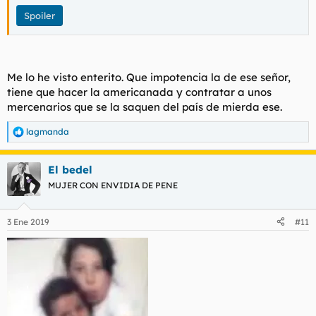
Spoiler
Me lo he visto enterito. Que impotencia la de ese señor,
tiene que hacer la americanada y contratar a unos
mercenarios que se la saquen del país de mierda ese.
lagmanda
R
e
a
El bedel
c
c
MUJER CON ENVIDIA DE PENE
i
o
n
3 Ene 2019
#11
e
s
: