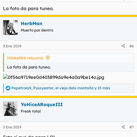
e
s
La foto da para tuneo.
:
HerbMan
Muerto por dentro
3 Ene 2019
#6
Häskelärk rebuznó:
La foto da para tuneo.
PepetrolaX
,
Pussyeater
,
el viejo dela montaña
y 15 más
R
e
a
YoHiceARoqueIII
c
c
Freak total
i
o
n
3 Ene 2019
#7
e
s