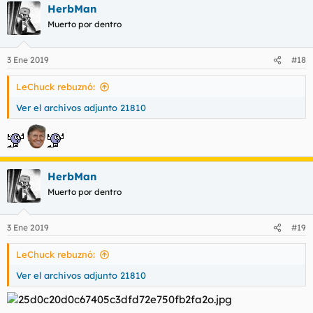
HerbMan
c
c
Muerto por dentro
i
o
n
3 Ene 2019
#18
e
s
LeChuck rebuznó:
:
Ver el archivos adjunto 21810
HerbMan
Muerto por dentro
3 Ene 2019
#19
LeChuck rebuznó:
Ver el archivos adjunto 21810