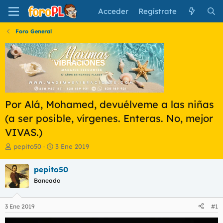
Acceder
Regístrate
Foro General
Por Alá, Mohamed, devuélveme a las niñas
(a ser posible, vírgenes. Enteras. No, mejor
VIVAS.)
I
F
pepito50
3 Ene 2019
n
e
i
c
pepito50
c
h
Baneado
i
a
a
d
d
e
3 Ene 2019
#1
o
i
r
n