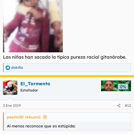
Las niñas han sacado la típica pureza racial gitanárabe.
dakilla
R
e
a
El_Tormento
c
c
Estafador
i
o
n
3 Ene 2019
#12
e
s
pepito50 rebuznó:
:
Al menos reconoce que es estúpida: