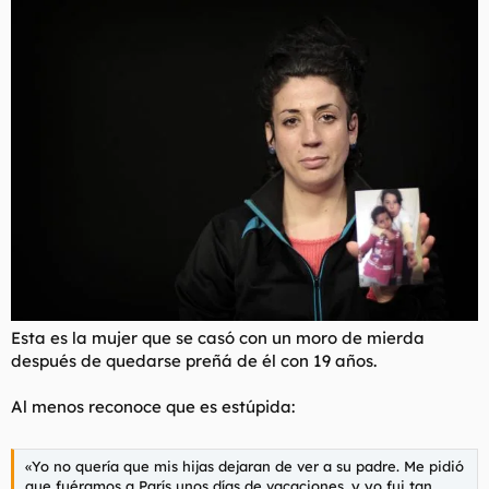
d
i
e
c
l
i
t
o
e
m
a
Esta es la mujer que se casó con un moro de mierda
después de quedarse preñá de él con 19 años.
Al menos reconoce que es estúpida:
«Yo no quería que mis hijas dejaran de ver a su padre. Me pidió
que fuéramos a París unos días de vacaciones, y yo fui tan