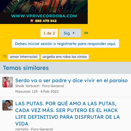
Último
1 de 2
Sig.
Debes iniciar sesión o registrarte para responder aquí.
E
amor interracial
argelia ens roba los ninios
t
Temas similares
i
q
u
Serdo va a ser padre y dice vivir en el paraíso
e
Sheik Yerbouti
Foro General
t
Masunos
125
4 Feb 2022
a
s
LAS PUTAS. POR QUÉ AMO A LAS PUTAS,
CADA VEZ MÁS. SER PUTERO ES EL HACK
LIFE DEFINITIVO PARA DISFRUTAR DE LA
VIDA
norteño
Foro General