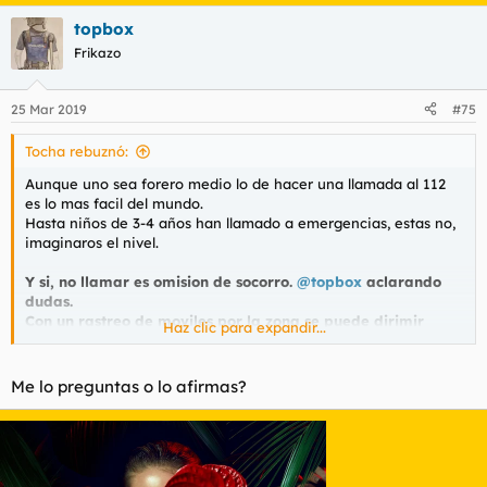
topbox
Frikazo
25 Mar 2019
#75
Tocha rebuznó:
Aunque uno sea forero medio lo de hacer una llamada al 112
es lo mas facil del mundo.
Hasta niños de 3-4 años han llamado a emergencias, estas no,
imaginaros el nivel.
Y si, no llamar es omision de socorro.
@topbox
aclarando
dudas.
Con un rastreo de moviles por la zona se puede dirimir
Haz clic para expandir...
quienes son la sheila y la otra.
Me lo preguntas o lo afirmas?