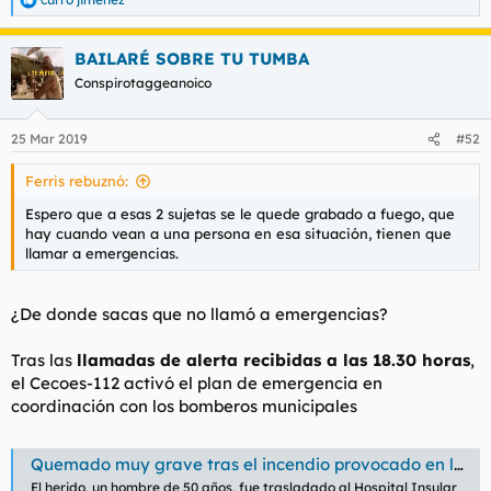
t
o
R
e
e
a
m
BAILARÉ SOBRE TU TUMBA
c
a
c
Conspirotaggeanoico
i
o
n
25 Mar 2019
#52
e
s
Ferris rebuznó:
:
Espero que a esas 2 sujetas se le quede grabado a fuego, que
hay cuando vean a una persona en esa situación, tienen que
llamar a emergencias.
¿De donde sacas que no llamó a emergencias?
Tras las
llamadas de alerta recibidas a las 18.30 horas
,
el Cecoes-112 activó el plan de emergencia en
coordinación con los bomberos municipales
Quemado muy grave tras el incendio provocado en la casa que ocupaban tres magrebíes en Canarias
El herido, un hombre de 50 años, fue trasladado al Hospital Insular