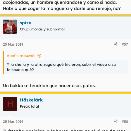
acojonadas, un hombre quemandose y como si nada.
Habría que coger la manguera y darle una remojo, no?
spizo
Chupi, moñas y subnormal
25 Mar 2019
#57
Apofis rebuznó:
Y la sheila y la otra zagala qué hicieron, subir el video a su
feisbuc o qué?
Un bukkake tendrían que hacer esas putas.
Häskelärk
H
Freak total
25 Mar 2019
#58