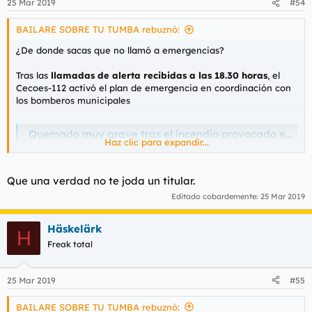
25 Mar 2019
#54
BAILARE SOBRE TU TUMBA rebuznó:
¿De donde sacas que no llamó a emergencias?
Tras las
llamadas de alerta recibidas a las 18.30 horas
, el
Cecoes-112 activó el plan de emergencia en coordinación con
los bomberos municipales
Quemado muy grave tras el incendio provocado en la casa que ocupaban tres magrebíes en Canarias
Haz clic para expandir...
El herido, un hombre de 50 años, fue trasladado al Hospital
Insular de Gran Canaria y la policía sospecha que el fuego fue
provocado.
Que una verdad no te joda un titular.
www.elespanol.com
Editado cobardemente:
25 Mar 2019
Häskelärk
H
Freak total
25 Mar 2019
#55
BAILARE SOBRE TU TUMBA rebuznó: