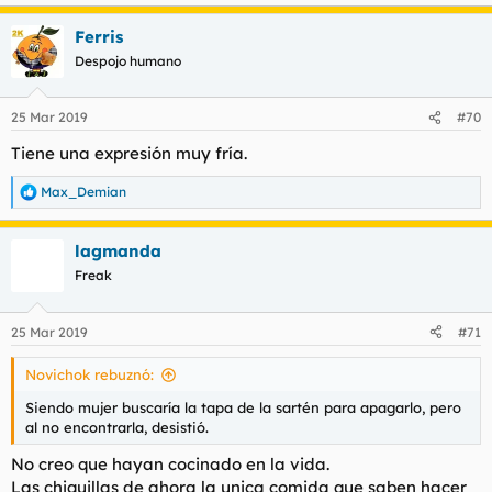
Ferris
Despojo humano
25 Mar 2019
#70
Tiene una expresión muy fría.
Max_Demian
R
e
a
lagmanda
c
c
Freak
i
o
n
25 Mar 2019
#71
e
s
Novichok rebuznó:
:
Siendo mujer buscaría la tapa de la sartén para apagarlo, pero
al no encontrarla, desistió.
No creo que hayan cocinado en la vida.
Las chiquillas de ahora la unica comida que saben hacer