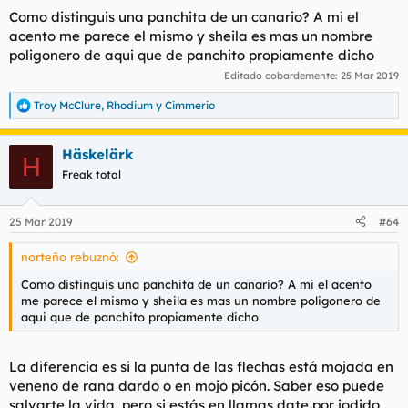
Como distinguis una panchita de un canario? A mi el
acento me parece el mismo y sheila es mas un nombre
poligonero de aqui que de panchito propiamente dicho
Editado cobardemente:
25 Mar 2019
Troy McClure
,
Rhodium
y
Cimmerio
R
e
a
Häskelärk
c
H
c
Freak total
i
o
n
25 Mar 2019
#64
e
s
norteño rebuznó:
:
Como distinguis una panchita de un canario? A mi el acento
me parece el mismo y sheila es mas un nombre poligonero de
aqui que de panchito propiamente dicho
La diferencia es si la punta de las flechas está mojada en
veneno de rana dardo o en mojo picón. Saber eso puede
salvarte la vida, pero si estás en llamas date por jodido.