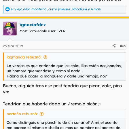
el viejo dela montaña
,
curro jimenez
,
Rhodium
y 4 más
R
e
a
ignaciofdez
c
c
Most Scrolleable User EVER
i
o
n
25 Mar 2019
#65
e
s
lagmanda rebuznó:
:
La verdas es que entiendo que las chiquillas estén acojonadas,
un hombre quemandose y como si nada.
Habría que coger la manguera y darle una remojo, no?
Bueno, alguien tras ese post tendría que picar, vale, pico
yo:
Tendrían que haberle dado un ♪remojo picón♫
norteño rebuznó:
Como distinguis una panchita de un canario? A mi el acento
me parece el mismo y sheila es mas un nombre poligonero de