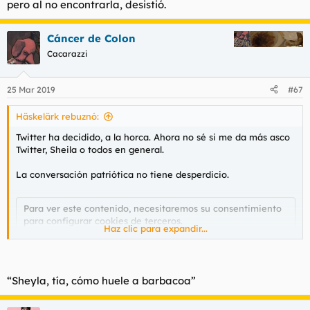
pero al no encontrarla, desistió.
Cáncer de Colon
Cacarazzi
25 Mar 2019
#67
Häskelärk rebuznó:
Twitter ha decidido, a la horca. Ahora no sé si me da más asco
Twitter, Sheila o todos en general.
La conversación patriótica no tiene desperdicio.
Para ver este contenido, necesitaremos su consentimiento
para configurar cookies de terceros.
Haz clic para expandir...
Para obtener información más detallada, consulte nuestra
página de cookies
.
Aceptar cookies de terceros
“Sheyla, tía, cómo huele a barbacoa”