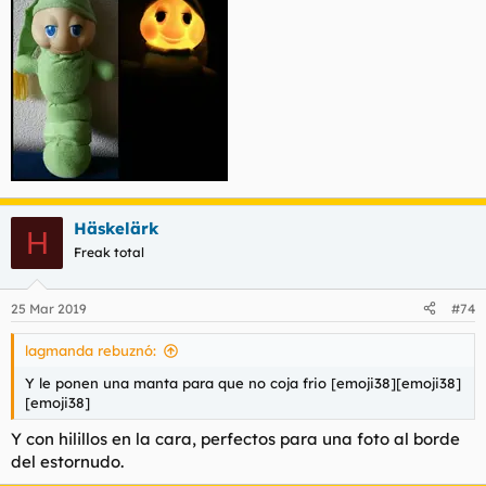
Häskelärk
H
Freak total
25 Mar 2019
#74
lagmanda rebuznó:
Y le ponen una manta para que no coja frio [emoji38][emoji38]
[emoji38]
Y con hilillos en la cara, perfectos para una foto al borde
del estornudo.