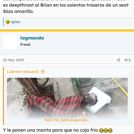
es deepthroat al Brian en los asientos traseros de un seat
ibiza amarillo.
spizo
R
e
a
lagmanda
c
c
Freak
i
o
n
25 Mar 2019
#72
e
s
Lebrom rebuznó:
:
Haz clic para expandir...
Y le ponen una manta para que no coja frio