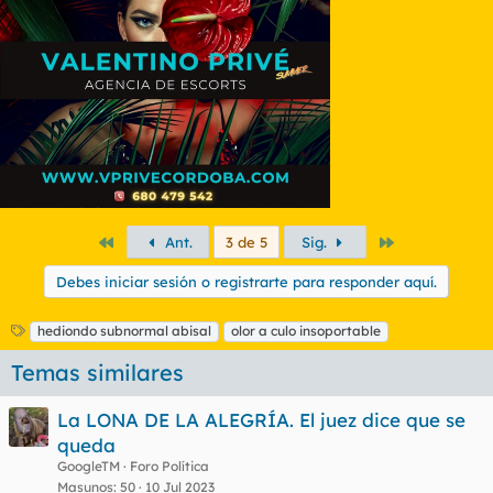
Primero
Último
Ant.
3 de 5
Sig.
Debes iniciar sesión o registrarte para responder aquí.
E
hediondo subnormal abisal
olor a culo insoportable
t
Temas similares
i
q
u
La LONA DE LA ALEGRÍA. El juez dice que se
e
queda
t
GoogleTM
Foro Política
a
s
Masunos
50
10 Jul 2023