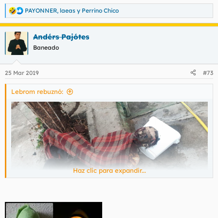
PAYONNER
,
laeas
y
Perrino Chico
R
e
a
Andérs Pajótes
c
c
Baneado
i
o
n
25 Mar 2019
#73
e
s
Lebrom rebuznó:
:
Haz clic para expandir...