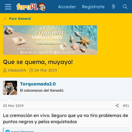
Acceder
Regístrate
Foro General
Que se quema, muyayo!
I
F
Häskelärk
24 Mar 2019
n
e
i
c
Torquemada2.0
c
h
El calzonazos del Xanadú
i
a
a
d
d
e
25 Mar 2019
#51
o
i
r
n
La cremación en vivo. Seguro que ya no tiro problemas de
d
i
puntos negros y pelos enquistados
e
c
l
i
curro jimenez