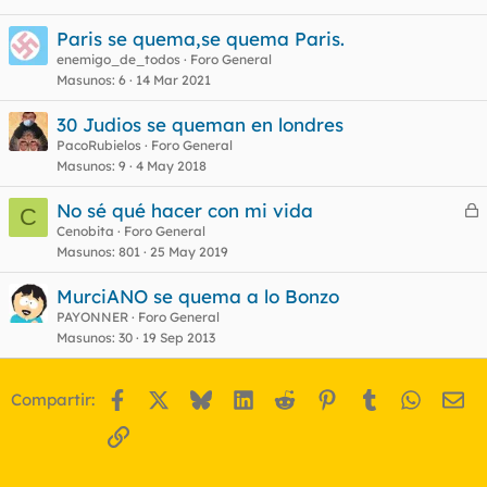
Paris se quema,se quema Paris.
enemigo_de_todos
Foro General
Masunos
6
14 Mar 2021
30 Judios se queman en londres
PacoRubielos
Foro General
Masunos
9
4 May 2018
No sé qué hacer con mi vida
C
e
Cenobita
Foro General
Masunos
801
25 May 2019
r
r
MurciANO se quema a lo Bonzo
PAYONNER
Foro General
Masunos
30
19 Sep 2013
o
Facebook
X
Bluesky
LinkedIn
Reddit
Pinterest
Tumblr
WhatsA
Em
Compartir:
Enlace