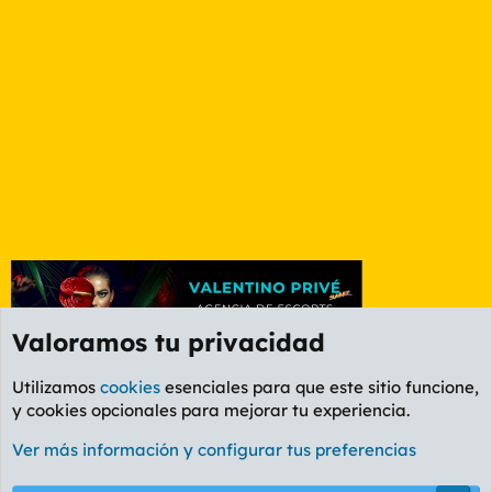
Valoramos tu privacidad
Utilizamos
cookies
esenciales para que este sitio funcione,
y cookies opcionales para mejorar tu experiencia.
Foro General
Ver más información y configurar tus preferencias
Cookies
PL OLDSTYLE AMARILLO
Cambiar fuente
Español (ES)