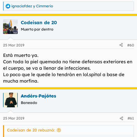
ignaciofdez
y
Cimmerio
R
e
a
Codeisan de 20
c
c
Muerto por dentro
i
o
n
25 Mar 2019
#60
e
s
Está muerto ya.
:
Con toda la piel quemada no tiene defensas exteriores en
el cuerpo, se va a llenar de infecciones.
Lo poco que le quede lo tendrán en lol.spital a base de
mucha morfina.
Andérs Pajótes
Baneado
25 Mar 2019
#61
Codeisan de 20 rebuznó: