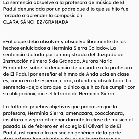
La sentencia absuelve a la profesora de música de El
l
i
Padul denunciada por un padre que dijo que su hijo fue
t
o
forzado a aprender la composición
e
CLARA SÁNCHEZ/GRANADA
m
a
«Fallo que debo absolver y absuelvo libremente de los
hechos enjuiciados a Herminia Sierra Collado». La
sentencia dictada por la magistrada del Juzgado de
Instrucción número 3 de Granada, Aurora María
Fernández, sobre la denuncia de un padre a la profesora
de El Padul por enseñar el himno de Andalucía en clase
es, como era de esperar, clara, rotunda y absolutoria. La
sentencia «deja claro que lo único que hizo fue cumplir con
su obligación», dice el letrado de Herminia Sierra
La falta de pruebas objetivas que probasen que la
profesora, Herminia Sierra, amenazara, coaccionara,
insultara o vejara al menor durante la clase de música el
pasado 18 de febrero en el colegio El Olivarillo de El
Padul, así como a la acusación genérica de la parte