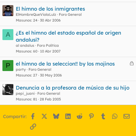
El himno de los inmigrantes
ElHombreQueViolaLulz
Foro General
Masunos
24
30 Abr 2006
¿Es el himno del estado español de origen
A
andalusí?
al andalus
Foro Política
Masunos
60
10 Abr 2007
el himno de la seleccion!! by los mojinos
P
e
party
Foro General
Masunos
27
30 May 2006
r
r
Denuncia a la profesora de música de su hijo
pepi_juani
Foro General
Masunos
81
28 Feb 2005
o
Facebook
X
Bluesky
LinkedIn
Reddit
Pinterest
Tumblr
WhatsA
Em
Compartir:
Enlace