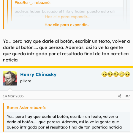
PicaRa ·_. rebuznó:
podrias haber buscado el hilo y haber puesto esto alli
no??, mira ke sois vagos
Haz clic para expandir...
Haz clic para expandir...
Tiene usted razón, pero es que no recuerdo el titulo...... y
que estoy muy perro
Haz clic para expandir...
Ya... pero hay que darle al botón, escribir un texto, volver a
Utiliza a tu amigo "buscar"
darle al botón..... que pereza. Además, así lo ve la gente
que quedo intrigada por el resultado final de tan patetica
noticia
Henry Chinasky
pOdre
14 Mar 2005
#7
Baron Asler rebuznó:
Ya... pero hay que darle al botón, escribir un texto, volver a
darle al botón..... que pereza. Además, así lo ve la gente que
quedo intrigada por el resultado final de tan patetica noticia