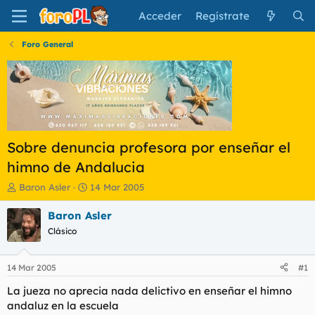
Acceder
Regístrate
Foro General
Sobre denuncia profesora por enseñar el
himno de Andalucia
I
F
Baron Asler
14 Mar 2005
n
e
i
c
Baron Asler
c
h
Clásico
i
a
a
d
d
e
14 Mar 2005
#1
o
i
r
n
La jueza no aprecia nada delictivo en enseñar el himno
d
i
andaluz en la escuela
e
c