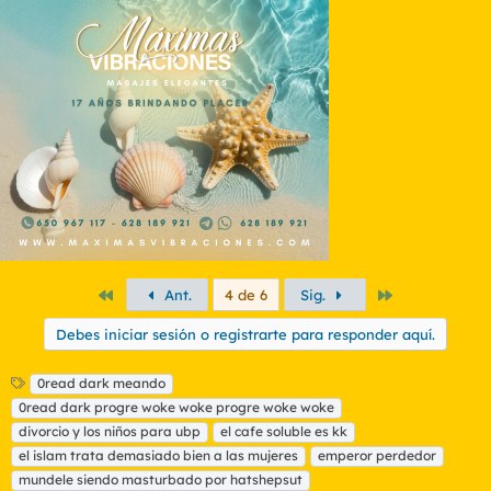
c
c
i
o
n
e
s
:
Primero
Último
Ant.
4 de 6
Sig.
Debes iniciar sesión o registrarte para responder aquí.
E
0read dark meando
t
0read dark progre woke woke progre woke woke
i
divorcio y los niños para ubp
el cafe soluble es kk
q
el islam trata demasiado bien a las mujeres
emperor perdedor
u
mundele siendo masturbado por hatshepsut
e