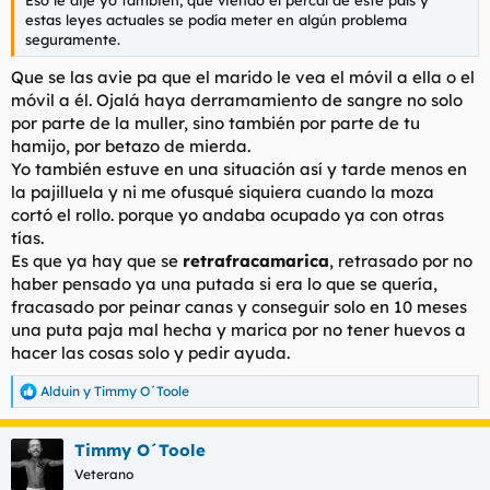
Eso le dije yo también, que viendo el percal de este país y
estas leyes actuales se podía meter en algún problema
seguramente.
Que se las avie pa que el marido le vea el móvil a ella o el
móvil a él. Ojalá haya derramamiento de sangre no solo
por parte de la muller, sino también por parte de tu
hamijo, por betazo de mierda.
Yo también estuve en una situación así y tarde menos en
la pajilluela y ni me ofusqué siquiera cuando la moza
cortó el rollo. porque yo andaba ocupado ya con otras
tías.
Es que ya hay que se
retrafracamarica
, retrasado por no
haber pensado ya una putada si era lo que se quería,
fracasado por peinar canas y conseguir solo en 10 meses
una puta paja mal hecha y marica por no tener huevos a
hacer las cosas solo y pedir ayuda.
Alduin
y
Timmy O´Toole
R
e
a
Timmy O´Toole
c
c
Veterano
i