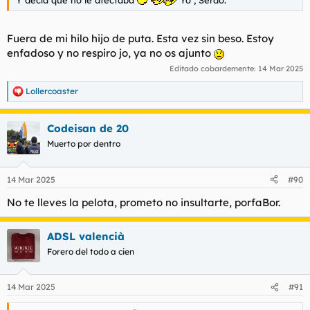
Y decía que no le afectaba
Yo , Serdo.
Fuera de mi hilo hijo de puta. Esta vez sin beso. Estoy
enfadoso y no respiro jo, ya no os ajunto
Editado cobardemente:
14 Mar 2025
Lollercoaster
R
e
a
Codeisan de 20
c
c
Muerto por dentro
i
o
n
14 Mar 2025
#90
e
s
No te lleves la pelota, prometo no insultarte, porfaBor.
:
ADSL valencià
Forero del todo a cien
14 Mar 2025
#91