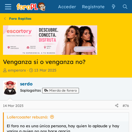
Acceder
Regístrate
Foro Rapiñas
Venganza si o venganza no?
I
F
emperorx
13 Mar 2025
n
e
i
c
serdo
c
h
Soplagaitas
Mierda de forero
i
a
a
d
d
e
14 Mar 2025
#76
o
i
r
n
Lollercoaster rebuznó:
d
i
e
c
El foro no es una única persona, hay quien lo aplaude y hay
l
i
varios a quien no nos hace gracia.