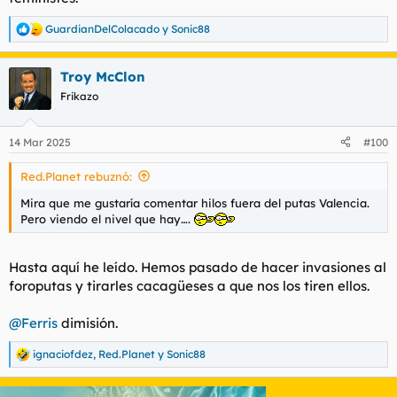
GuardianDelColacado
y
Sonic88
R
e
a
Troy McClon
c
c
Frikazo
i
o
n
14 Mar 2025
#100
e
s
Red.Planet rebuznó:
:
Mira que me gustaría comentar hilos fuera del putas Valencia.
Pero viendo el nivel que hay….
Hasta aquí he leído. Hemos pasado de hacer invasiones al
foroputas y tirarles cacagüeses a que nos los tiren ellos.
@Ferris
dimisión.
ignaciofdez
,
Red.Planet
y
Sonic88
R
e
a