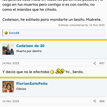
cago en tus muertos pero contigo si es con cariño, no
como el mierdas que he citado.
Codeisan, he editado para mandarte un besito. Muérete.
Editado cobardemente:
14 Mar 2025
Sonic88
R
e
a
Codeisan de 20
c
c
Muerto por dentro
i
o
n
14 Mar 2025
#87
e
s
Y decía que no le afectaba
Yo , Serdo.
:
FlorianSotoPeña
Clásico
14 Mar 2025
#88