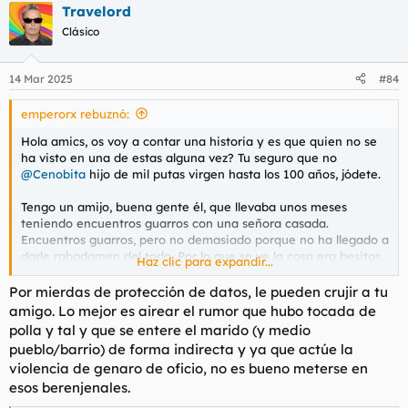
Travelord
c
c
Clásico
i
o
n
14 Mar 2025
#84
e
s
emperorx rebuznó:
:
Hola amics, os voy a contar una historia y es que quien no se
ha visto en una de estas alguna vez? Tu seguro que no
@Cenobita
hijo de mil putas virgen hasta los 100 años, jódete.
Tengo un amijo, buena gente él, que llevaba unos meses
teniendo encuentros guarros con una señora casada.
Encuentros guarros, pero no demasiado porque no ha llegado a
darle rabadamen del todo. Por lo que se ve la cosa era besitos,
Haz clic para expandir...
metidas de mano y demás mierdas pero sin llegar a follar
porque la puta esa no se atrevía a dar el paso (como si
Por mierdas de protección de datos, le pueden crujir a tu
menearle la polla al colega no contara ya como infidelidac,
amigo. Lo mejor es airear el rumor que hubo tocada de
pero bueno, así son las tías de gilipollas).
polla y tal y que se entere el marido (y medio
pueblo/barrio) de forma indirecta y ya que actúe la
La cosa, es que después de este tiempo, a la tía calientapollas
violencia de genaro de oficio, no es bueno meterse en
esa le ha dado remordimiento de conciencia o vayan ustedes
esos berenjenales.
a saber y le ha dicho al amic que fin del tema, que si quiere
siguen la amistac pero sin cochinadas por medio, con lo que el