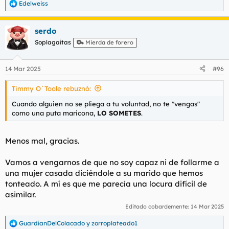
Edelweiss
R
e
a
serdo
c
c
Soplagaitas
Mierda de forero
i
o
n
14 Mar 2025
#96
e
s
Timmy O´Toole rebuznó:
:
Cuando alguien no se pliega a tu voluntad, no te "vengas"
como una puta maricona,
LO SOMETES
.
Menos mal, gracias.
Vamos a vengarnos de que no soy capaz ni de follarme a
una mujer casada diciéndole a su marido que hemos
tonteado. A mí es que me parecía una locura difícil de
asimilar.
Editado cobardemente:
14 Mar 2025
GuardianDelColacado
y
zorroplateado1
R