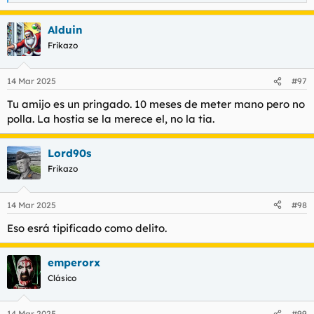
e
a
Alduin
c
c
Frikazo
i
o
n
14 Mar 2025
#97
e
s
Tu amijo es un pringado. 10 meses de meter mano pero no
:
polla. La hostia se la merece el, no la tia.
Lord90s
Frikazo
14 Mar 2025
#98
Eso esrá tipificado como delito.
emperorx
Clásico
14 Mar 2025
#99