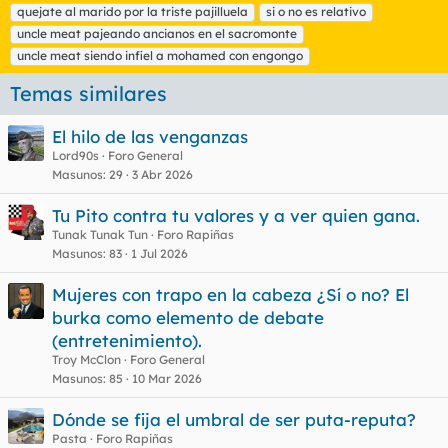
t
quejate al marido por la triste pajilluela
si o no es relativo
a
uncle meat pajeando ancianos en el sacromonte
s
uncle meat siendo infiel a mohamed con engongo
Temas similares
El hilo de las venganzas
Lord90s
Foro General
Masunos
29
3 Abr 2026
Tu Pito contra tu valores y a ver quien gana.
Tunak Tunak Tun
Foro Rapiñas
Masunos
83
1 Jul 2026
Mujeres con trapo en la cabeza ¿Sí o no? El
burka como elemento de debate
(entretenimiento).
Troy McClon
Foro General
Masunos
85
10 Mar 2026
Dónde se fija el umbral de ser puta-reputa?
Pasta
Foro Rapiñas