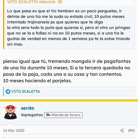
VITO SCALETTA rebuznó:
Lo que pasa es que el tio tambien es un poco parguelas, ir
detras de una tia me la suda su estado civil, 10 putos meses
intentado trajinarsela ps que quieres que te diga
la otra sera todo lo puta que quieras si, pero el otro un pringao
que no se la a follao ni na en 10 putos meses, si a una tia le
gustas de verdad en menos de 1 semana ya te la estas tirando
sin mas.
pienso igual que tú, tremendo mongolo ir de pagafantas
de una tía durante 10 meses. Si a la tercera quedada no
pasa de la paja, cada una a su casa y tan contentos.
10 meses haciendo el parjelas.
VITO SCALETTA
R
e
a
serdo
c
c
Soplagaitas
Mierda de forero
i
o
n
14 Mar 2025
#92
e
s