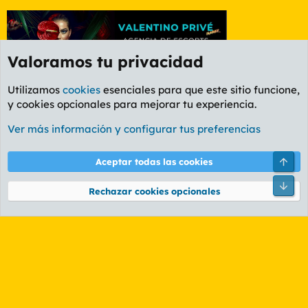
Valoramos tu privacidad
Utilizamos
cookies
esenciales para que este sitio funcione,
y cookies opcionales para mejorar tu experiencia.
Foro Rapiñas
Ver más información y configurar tus preferencias
Cookies
PL OLDSTYLE AMARILLO
Cambiar fuente
Español (ES)
Arri
Aceptar todas las cookies
Contáctanos
Términos y reglas
Política de privacidad
Ayuda
R
Pie
S
Rechazar cookies opcionales
S
®
Community platform by XenForo
© 2010-2026 XenForo Ltd.