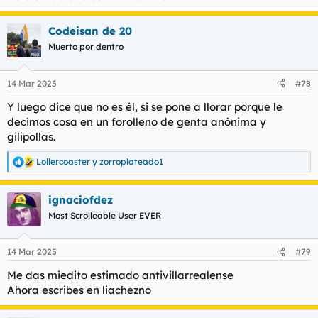
Codeisan de 20
Muerto por dentro
14 Mar 2025
#78
Y luego dice que no es él, si se pone a llorar porque le
decimos cosa en un forolleno de genta anónima y
gilipollas.
Lollercoaster
y
zorroplateado1
R
e
a
ignaciofdez
c
c
Most Scrolleable User EVER
i
o
n
14 Mar 2025
#79
e
s
Me das miedito estimado antivillarrealense
:
Ahora escribes en liachezno