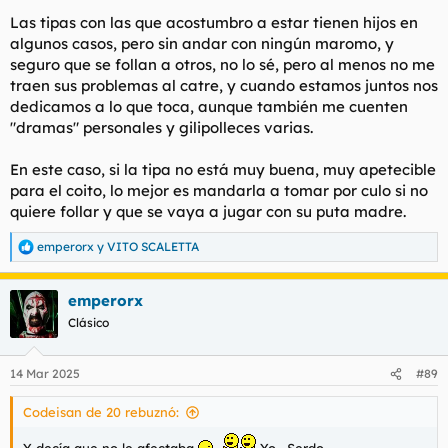
Las tipas con las que acostumbro a estar tienen hijos en
algunos casos, pero sin andar con ningún maromo, y
seguro que se follan a otros, no lo sé, pero al menos no me
traen sus problemas al catre, y cuando estamos juntos nos
dedicamos a lo que toca, aunque también me cuenten
"dramas" personales y gilipolleces varias.
En este caso, si la tipa no está muy buena, muy apetecible
para el coito, lo mejor es mandarla a tomar por culo si no
quiere follar y que se vaya a jugar con su puta madre.
emperorx
y
VITO SCALETTA
R
e
a
emperorx
c
c
Clásico
i
o
n
14 Mar 2025
#89
e
s
Codeisan de 20 rebuznó:
: