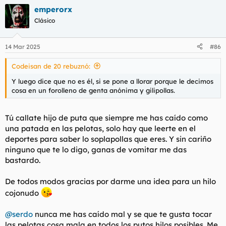
a
emperorx
c
Edito para decir que yo me vi en una similar como decía y se
c
me pasó por la cabeza putearla así pero al final no hice nada
Clásico
i
como buen maricón de mierda que soy
O será que todavía
o
tengo algo de corazón?
n
14 Mar 2025
#86
e
A este colega le va la marcha tengo que decir.
s
Codeisan de 20 rebuznó:
:
Y luego dice que no es él, si se pone a llorar porque le decimos
cosa en un forolleno de genta anónima y gilipollas.
Tú callate hijo de puta que siempre me has caído como
una patada en las pelotas, solo hay que leerte en el
deportes para saber lo soplapollas que eres. Y sin cariño
ninguno que te lo digo, ganas de vomitar me das
bastardo.
De todos modos gracias por darme una idea para un hilo
cojonudo
@serdo
nunca me has caído mal y se que te gusta tocar
las pelotas cosa mala en todos los putos hilos posibles. Me