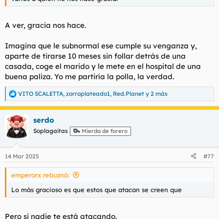
t
o
e
m
A ver, gracia nos hace.
a
Imagina que le subnormal ese cumple su venganza y,
aparte de tirarse 10 meses sin follar detrás de una
casada, coge el marido y le mete en el hospital de una
buena paliza. Yo me partiría la polla, la verdad.
VITO SCALETTA
,
zorroplateado1
,
Red.Planet
y 2 más
R
e
a
serdo
c
c
Soplagaitas
Mierda de forero
i
o
n
14 Mar 2025
#77
e
s
emperorx rebuznó:
:
Lo más gracioso es que estos que atacan se creen que
Pero si nadie te está atacando.