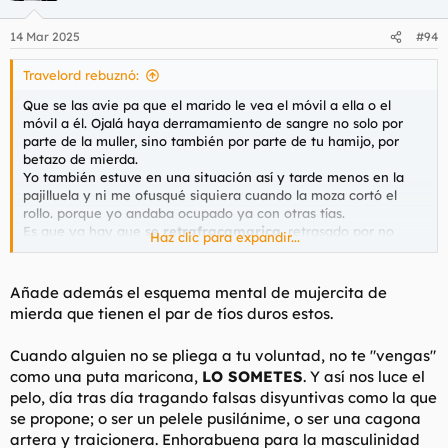
o
n
14 Mar 2025
#94
e
s
Travelord rebuznó:
:
Que se las avie pa que el marido le vea el móvil a ella o el
móvil a él. Ojalá haya derramamiento de sangre no solo por
parte de la muller, sino también por parte de tu hamijo, por
betazo de mierda.
Yo también estuve en una situación así y tarde menos en la
pajilluela y ni me ofusqué siquiera cuando la moza cortó el
rollo. porque yo andaba ocupado ya con otras tías.
Es que ya hay que se
retrafracamarica
, retrasado por no
Haz clic para expandir...
haber pensado ya una putada si era lo que se quería,
fracasado por peinar canas y conseguir solo en 10 meses una
puta paja mal hecha y marica por no tener huevos a hacer las
Añade además el esquema mental de mujercita de
cosas solo y pedir ayuda.
mierda que tienen el par de tíos duros estos.
Cuando alguien no se pliega a tu voluntad, no te "vengas"
como una puta maricona,
LO SOMETES
. Y así nos luce el
pelo, día tras día tragando falsas disyuntivas como la que
se propone; o ser un pelele pusilánime, o ser una cagona
artera y traicionera. Enhorabuena para la masculinidad