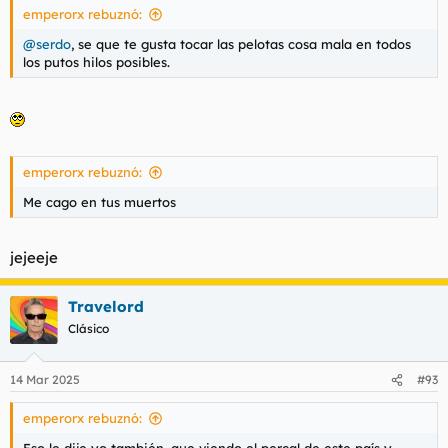
emperorx rebuznó:
:
@serdo
, se que te gusta tocar las pelotas cosa mala en todos
los putos hilos posibles.
emperorx rebuznó:
Me cago en tus muertos
jejeeje
Travelord
Clásico
14 Mar 2025
#93
emperorx rebuznó: