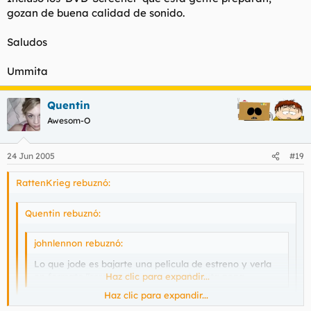
gozan de buena calidad de sonido.
Saludos
Ummita
Quentin
Awesom-O
24 Jun 2005
#19
RattenKrieg rebuznó:
Quentin rebuznó:
johnlennon rebuznó:
Lo que jode es bajarte una pelicula de estreno y verla
en formato "screener" que se oye de puta pena...
Haz clic para expandir...
Haz clic para expandir...
Cuando la bajes mira que ponga DVD Screener, no seas