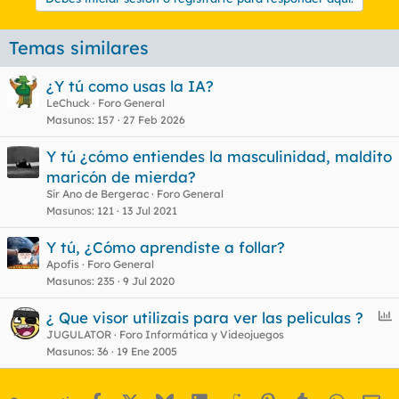
Temas similares
¿Y tú como usas la IA?
LeChuck
Foro General
Masunos
157
27 Feb 2026
Y tú ¿cómo entiendes la masculinidad, maldito
maricón de mierda?
Sir Ano de Bergerac
Foro General
Masunos
121
13 Jul 2021
Y tú, ¿Cómo aprendiste a follar?
Apofis
Foro General
Masunos
235
9 Jul 2020
E
¿ Que visor utilizais para ver las peliculas ?
n
JUGULATOR
Foro Informática y Videojuegos
Masunos
36
19 Ene 2005
c
u
e