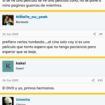
Si se ve una pelicula se ve una pelicula coño, no se pone a
mira paginas guarras de mientras.
NiÑaTa_ou_yeah
Baneado
24 Jun 2005
#9
prefiero verlas tumbada.....al cine solo voy si es una
pelicula que tanto espero que no tengo paciencia para
esperar que se baje.
kakel
K
Guest
24 Jun 2005
#10
El DVD y yo, primos hermanos.
Ummita
Clásico