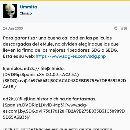
Ummita
Clásico
24 Jun 2005
#18
Para garantizar una buena calidad en las películas
descargadas del eMule, no olviden elegir aquellas que
lleven la firma de los mejores ripeadores: SDG o SEDG.
Esta es su web:
https://www.sdg-es.com/sdg.php
Ejemplos: ed2k://|file|Silmido.
(DVDRip.Spanish.XviD.1.0.3.-.AC3.5.1)
(SEDG).avi|1469765632|80CACA0480EBD975F67DFB592B2D
A618|/
ed2k://|file|Una.historia.china.de.fantasmas.
[Spanish.DVDRip].[XviD-Mp3].[www.sdg-
es.com].by.SDG.avi|736176128|FB2A9B275E835B31C38989D
5D35A3B33|/
Incluso los 'DVD-Screener' que esta gente preparan,