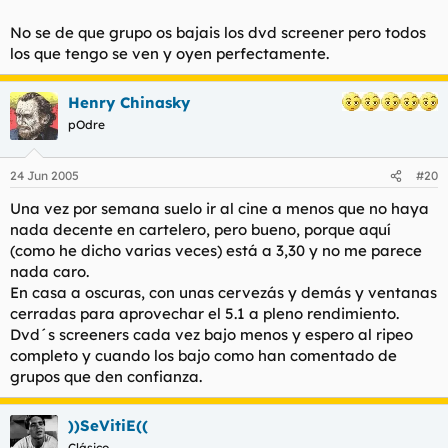
(tan) idiota.
Haz clic para expandir...
No se de que grupo os bajais los dvd screener pero todos
los que tengo se ven y oyen perfectamente.
puede poner lo que quiera y oirse como una mierda
Henry Chinasky
pOdre
24 Jun 2005
#20
Una vez por semana suelo ir al cine a menos que no haya
nada decente en cartelero, pero bueno, porque aquí
(como he dicho varias veces) está a 3,30 y no me parece
nada caro.
En casa a oscuras, con unas cervezás y demás y ventanas
cerradas para aprovechar el 5.1 a pleno rendimiento.
Dvd´s screeners cada vez bajo menos y espero al ripeo
completo y cuando los bajo como han comentado de
grupos que den confianza.
))SeVitiE((
Clásico