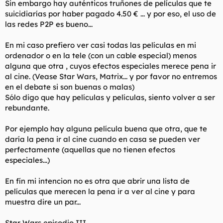
Sin embargo hay auténticos truñones de películas que te
t
o
e
suicidiarías por haber pagado 4.50 € ... y por eso, el uso de
m
las redes P2P es bueno...
a
En mi caso prefiero ver casi todas las películas en mi
ordenador o en la tele (con un cable especial) menos
alguna que otra , cuyos efectos especiales merece pena ir
al cine. (Vease Star Wars, Matrix... y por favor no entremos
en el debate si son buenas o malas)
Sólo digo que hay películas y películas, siento volver a ser
rebundante.
Por ejemplo hay alguna película buena que otra, que te
daría la pena ir al cine cuando en casa se pueden ver
perfectamente (aquellas que no tienen efectos
especiales...)
En fín mi intencion no es otra que abrir una lista de
películas que merecen la pena ir a ver al cine y para
muestra dire un par...
Star Wars episodio III