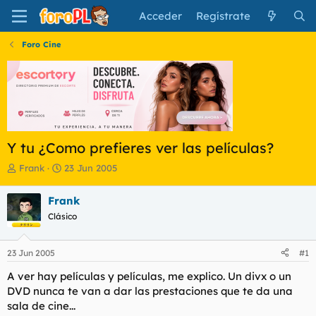
Acceder
Regístrate
Foro Cine
Y tu ¿Como prefieres ver las películas?
I
F
Frank
23 Jun 2005
n
e
i
c
Frank
c
h
Clásico
i
a
a
d
d
e
23 Jun 2005
#1
o
i
r
n
A ver hay películas y películas, me explico. Un divx o un
d
i
DVD nunca te van a dar las prestaciones que te da una
e
c
sala de cine...
l
i