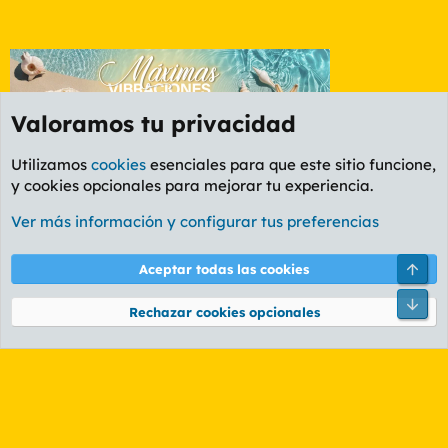
Valoramos tu privacidad
Utilizamos
cookies
esenciales para que este sitio funcione,
y cookies opcionales para mejorar tu experiencia.
Foro General
Ver más información y configurar tus preferencias
Cookies
PL OLDSTYLE AMARILLO
Cambiar fuente
Español (ES)
Arri
Aceptar todas las cookies
Contáctanos
Términos y reglas
Política de privacidad
Ayuda
R
Pie
S
Rechazar cookies opcionales
S
®
Community platform by XenForo
© 2010-2026 XenForo Ltd.