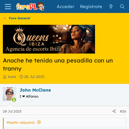
Acceder
Regístrate
Foro General
Anoche he tenido una pesadilla con un
tranny
I
F
karls
28 Jul 2025
n
e
i
c
John McClane
c
h
I ❤ Alfonso
i
a
a
d
d
e
28 Jul 2025
#26
o
i
r
n
Mastín rebuznó:
d
i
e
c