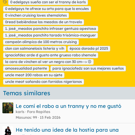
E
0 edelgays sueña con ser el tranny de karls
t
0 edelgays te ofrece su orto para que lo encules
i
0 vinchen cruising loves shemalotes
q
0read bebiéndose los meados de un travelo
u
1. josé_meados panchito infraser gentuza apestosa
e
t
1. josé_meados panchito tarado trisómico-monguer
a
campeón olímpico de 100 metros cruising
s
clon con salmonelosis listeria y vih
época dorada pl 2025
ignaciofdez arde d gusto ante grueso rabo shemale
la cara de vinchen al ver un negro con 30 cm--> 😍
omosesualidad patente
para ignaciofedz son sus mejores sueños
uncle meat 200 rabos en su ojete
uncle meat soñando con fornidos nigerianos
Temas similares
Le comí el rabo a un tranny y no me gustó
karls
Foro Rapiñas
Masunos
99
15 Feb 2026
He tenido una idea de la hostia para una