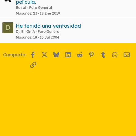
película.
Beirut
Foro General
Masunos
23
18 Ene 2019
He tenido una ventosidad
D
Dj. EniGmA
Foro General
Masunos
18
15 Jul 2004
Facebook
X
Bluesky
LinkedIn
Reddit
Pinterest
Tumblr
WhatsA
Em
Compartir:
Enlace