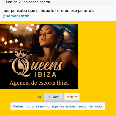
Más de 20 no saben contar.
l
i
t
o
joer pensaba que el habatar era un oso polar de
e
@semensatan
m
a
Primero
Ant.
2 de 2
Debes iniciar sesión o registrarte para responder aquí.