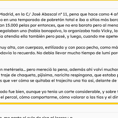
Madrid, en la C/ José Abascal nº 11, pena que hace como 4 añ
illo en una temporada de pobretón total e iba a sitios más ba
n 15.000 pelas por entonces, que no era barato pero al menos 
 regalaban uno (había bonopolvo, lo organizaba todo Vicky, l
ía atendìa ella también pero pasé, y luego, cuando me apetecí
 muy alta, con cuerpazo, estilizada y con poco pecho, como 
davía lo recuerdo. No debía llevar mucho tiempo de lumi porq
sin metérsela... pero mereció la pena, además ahí volví mucha
, traje de chaqueta, pijísima, naricita respingona, que esta
es que ver cómo se quitaba el trajecito una tía así, delante d
do fue bien, aunque yo tenía un corte considerable, y sobre 
l percal, cómo comportarme, cómo valorar a las tías y el dine
ja, me parto el culo de risa al leeros :-p