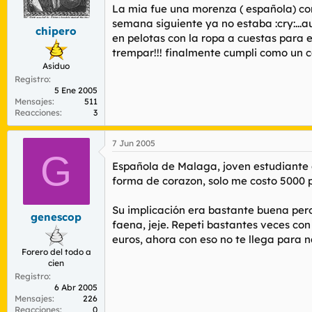
r
n
La mia fue una morenza ( española) con
d
i
semana siguiente ya no estaba :cry:...a
chipero
e
c
en pelotas con la ropa a cuestas para 
l
i
trempar!!! finalmente cumpli como un c
t
o
Asiduo
e
Registro
m
5 Ene 2005
a
Mensajes
511
Reacciones
3
7 Jun 2005
G
Española de Malaga, joven estudiante d
forma de corazon, solo me costo 5000 p
Su implicación era bastante buena pero 
genescop
faena, jeje. Repeti bastantes veces con
euros, ahora con eso no te llega para n
Forero del todo a
cien
Registro
6 Abr 2005
Mensajes
226
Reacciones
0