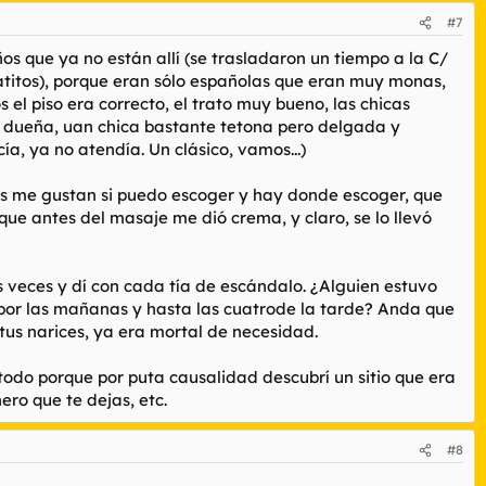
#7
os que ya no están allí (se trasladaron un tiempo a la C/
ratitos), porque eran sólo españolas que eran muy monas,
el piso era correcto, el trato muy bueno, las chicas
a dueña, uan chica bastante tetona pero delgada y
a, ya no atendía. Un clásico, vamos...)
más me gustan si puedo escoger y hay donde escoger, que
ue antes del masaje me dió crema, y claro, se lo llevó
s veces y dí con cada tía de escándalo. ¿Alguien estuvo
ba por las mañanas y hasta las cuatrode la tarde? Anda que
e tus narices, ya era mortal de necesidad.
todo porque por puta causalidad descubrí un sitio que era
ro que te dejas, etc.
#8