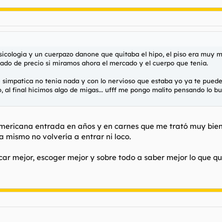
sicologia y un cuerpazo danone que quitaba el hipo, el piso era muy 
rado de precio si miramos ahora el mercado y el cuerpo que tenia.
impatica no tenia nada y con lo nervioso que estaba yo ya te puedes im
, al final hicimos algo de migas... ufff me pongo malito pensando lo b
mericana entrada en años y en carnes que me trató muy bien 
a mismo no volvería a entrar ni loco.
ar mejor, escoger mejor y sobre todo a saber mejor lo que q