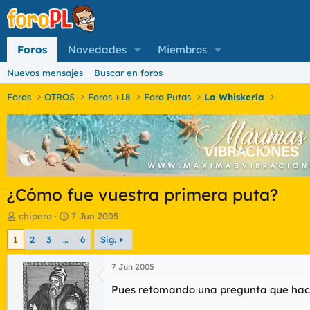
Foros
Novedades
Miembros
Nuevos mensajes
Buscar en foros
Foros
OTROS
Foros +18
Foro Putas
La Whiskería
¿Cómo fue vuestra primera puta?
I
F
chipero
7 Jun 2005
n
e
1
2
3
…
6
Sig.
i
c
c
h
i
a
7 Jun 2005
a
d
Pues retomando una pregunta que hacía 
d
e
o
i