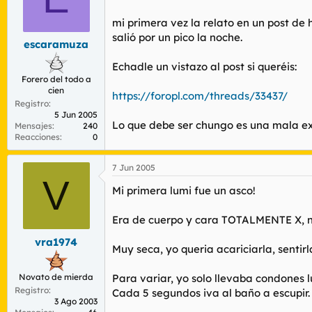
mi primera vez la relato en un post de h
salió por un pico la noche.
escaramuza
Echadle un vistazo al post si queréis:
Forero del todo a
cien
https://foropl.com/threads/33437/
Registro
5 Jun 2005
Lo que debe ser chungo es una mala expe
Mensajes
240
Reacciones
0
7 Jun 2005
V
Mi primera lumi fue un asco!
Era de cuerpo y cara TOTALMENTE X, ni 
vra1974
Muy seca, yo queria acariciarla, sentirl
Novato de mierda
Para variar, yo solo llevaba condones
Registro
Cada 5 segundos iva al baño a escupir.
3 Ago 2003