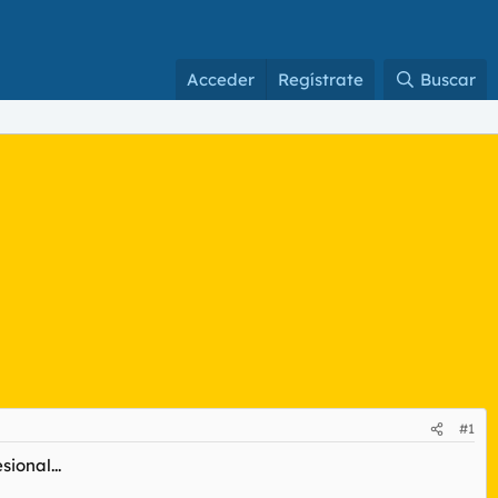
Acceder
Regístrate
Buscar
#1
ional...