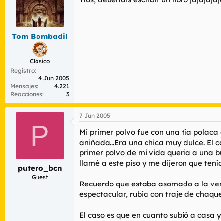
Tom Bombadil
Clásico
Registro
4 Jun 2005
Mensajes
4.221
Reacciones
3
7 Jun 2005
P
Mi primer polvo fue con una tía polaca 
aniñada...Era una chica muy dulce. El 
primer polvo de mi vida quería a una 
llamé a este piso y me dijeron que tení
putero_bcn
Guest
Recuerdo que estaba asomado a la vent
espectacular, rubia con traje de chaque
El caso es que en cuanto subió a casa y 