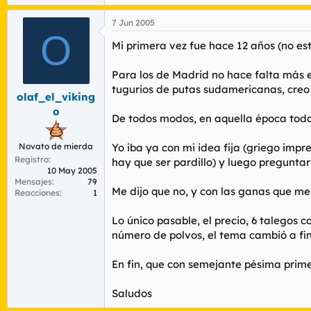
7 Jun 2005
O
Mi primera vez fue hace 12 años (no está
Para los de Madrid no hace falta más ex
tugurios de putas sudamericanas, creo 
olaf_el_viking
o
De todos modos, en aquella época todav
Novato de mierda
Yo iba ya con mi idea fija (griego impre
Registro
hay que ser pardillo) y luego preguntar 
10 May 2005
Mensajes
79
Me dijo que no, y con las ganas que me 
Reacciones
1
Lo único pasable, el precio, 6 talegos 
número de polvos, el tema cambió a fi
En fin, que con semejante pésima prim
Saludos