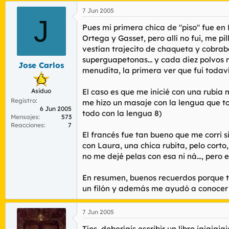
7 Jun 2005
J
Pues mi primera chica de "piso" fue en 
Ortega y Gasset, pero allí no fui, me p
vestían trajecito de chaqueta y cobraba
superguapetonas... y cada diez polvos
Jose Carlos
menudita, la primera ver que fui todav
Asiduo
El caso es que me inicié con una rubia
Registro
me hizo un masaje con la lengua que to
6 Jun 2005
todo con la lengua 8)
Mensajes
573
Reacciones
7
El francés fue tan bueno que me corri 
con Laura, una chica rubita, pelo corto
no me dejé pelas con esa ni ná..., pero 
En resumen, buenos recuerdos porque to
un filón y además me ayudó a conocer e
7 Jun 2005
Tíos, deberíais escribir un libro jajajaja