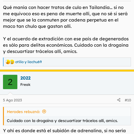
s
Qué manía con hacer tratos de culo en Tailandia… si no
:
me equivoco eso es pena de muerte allí, que no sé si será
mejor que se la conmuten por cadena perpetua en el
maco tan chulo que gastan allí.
Y el acuerdo de extradición con ese país de degenerados
es sólo para delitos económicos. Cuidado con la drogaína
y descuartizar trácelos allí, amics.
otilio
y
liachu69
R
e
a
2022
c
2
c
Freak
i
o
n
5 Ago 2023
#10
e
s
Herodes rebuznó:
:
Cuidado con la drogaína y descuartizar trácelos allí, amics.
Y ahí es donde está el subidón de adrenalina, si no sería