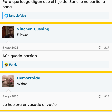
Para que luego digan que el hijo del Sancho no partía la
pana.
ignaciofdez
R
e
a
Vinchen Cushing
c
c
Frikazo
i
o
n
5 Ago 2023
#17
e
s
Aún queda partido.
:
Ferris
R
e
a
Hemorroide
c
c
Asiduo
i
o
n
5 Ago 2023
#18
e
s
Lo hubiera envasado al vacío.
: