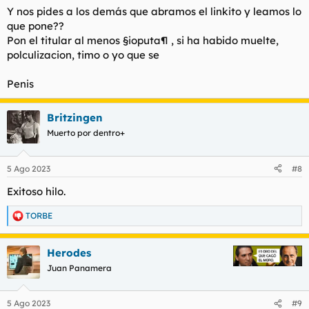
Y nos pides a los demás que abramos el linkito y leamos lo
que pone??
Pon el titular al menos §ioputa¶ , si ha habido muelte,
polculizacion, timo o yo que se
Penis
Britzingen
Muerto por dentro+
5 Ago 2023
#8
Exitoso hilo.
TORBE
R
e
a
Herodes
c
c
Juan Panamera
i
o
n
5 Ago 2023
#9
e