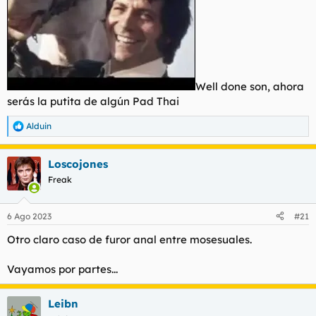
Well done son, ahora
serás la putita de algún Pad Thai
Alduin
R
e
a
Loscojones
c
c
Freak
i
o
n
6 Ago 2023
#21
e
s
Otro claro caso de furor anal entre mosesuales.
:
Vayamos por partes...
Leibn