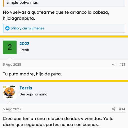
simple polvo más.
No vuelvas a quotearme que te arranco la cabeza,
hijolagranputa.
otilio
y
curro jimenez
R
e
a
2022
c
2
c
Freak
i
o
n
5 Ago 2023
#13
e
s
Tu puta madre, hijo de puta.
:
Ferris
Despojo humano
5 Ago 2023
#14
Creo que tenían una relación de idas y venidas. Ya lo
dicen que segundas partes nunca son buenas.