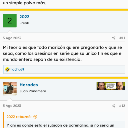
un simple polvo más.
2022
2
Freak
5 Ago 2023
#11
Mi teoría es que todo maricón quiere pregonarlo y que se
sepa, como los asesinos en serie que su único fin es que el
mundo entero sepan de su existencia.
liachu69
R
e
a
Herodes
c
c
Juan Panamera
i
o
n
5 Ago 2023
#12
e
s
2022 rebuznó:
:
Y ahí es donde está el subidón de adrenalina, si no sería un