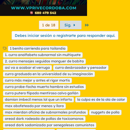
Último
1 de 18
Sig.
Debes iniciar sesión o registrarte para responder aquí.
E
1 benito corriendo para tailandia
t
1. curro analfabeto subnormal sin multiquote
i
2. curro mensajes seguidos monguer de babita
q
así va a acabar el verruga
curro desbrozador y pensador
u
curro graduado en la universidad de su imaginación
e
t
curro más mejor y antes el rigor mortis
a
curro probe-facha muerto hambre sin estudios
s
curro putero flipado mentiroso calvo gañán
damian imbecil menos lol que un infarto
la culpa es de la ola de calor
max abofeteado por menas y llora
max mierdan oficina de subnormales profundos
nuggets de polla
oread dark rodeada de pollas de toxicomanos
oread dark sodomizada por senegaleses comunistas