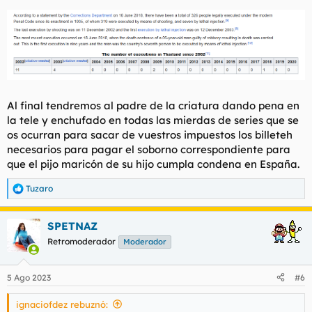
Al final tendremos al padre de la criatura dando pena en
la tele y enchufado en todas las mierdas de series que se
os ocurran para sacar de vuestros impuestos los billeteh
necesarios para pagar el soborno correspondiente para
que el pijo maricón de su hijo cumpla condena en España.
Tuzaro
R
e
a
SPETNAZ
c
c
Retromoderador
Moderador
i
o
n
5 Ago 2023
#6
e
s
ignaciofdez rebuznó:
: