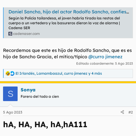
t
o
e
Daniel Sancho, hijo del actor Rodolfo Sancho, confiesa haber asesinado y desmembrado a un hombre en Tailandia
m
a
Según la Policía tailandesa, el joven habría tirado los restos del
cuerpo a un vertedero y los basureros dieron la voz de alarma |
Cadena SER
cadenaser.com
Recordemos que este es hijo de Rodolfo Sancho, que es es
hijo de Sancho Gracia, el mítico/típico
@curro jimenez
Editado cobardemente:
5 Ago 2023
El Irlandés
,
Lamambaazul
,
curro jimenez
y 4 más
R
e
a
Sonya
c
S
c
Forero del todo a cien
i
o
n
5 Ago 2023
#2
e
s
hA, HA, HA, hA,hA111
: