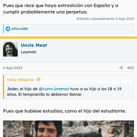
Pues que rece que haya extradición con España y a
cumplir probablemente una perpetua.
Editado cobardemente:
6 Ago 2023
aflovid86
R
e
a
Uncle Meat
c
c
Leyenda
i
o
n
6 Ago 2023
#25
e
s
miliu rebuznó:
:
Joder, el hijo de
@curro jimenez
tuvo a su hijo a los 18 o 19
años. El tempranillo lo debieron llamar.
Pues que hubiese estudiao, como el hijo del estudiante.