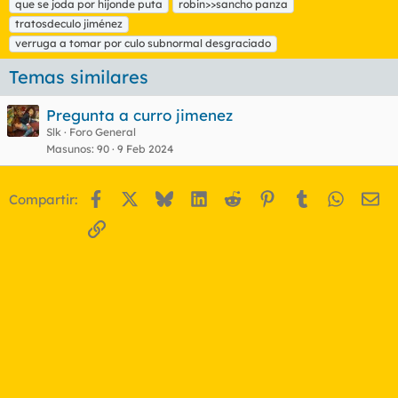
que se joda por hijonde puta
robin>>sancho panza
tratosdeculo jiménez
verruga a tomar por culo subnormal desgraciado
Temas similares
Pregunta a curro jimenez
Slk
Foro General
Masunos
90
9 Feb 2024
Facebook
X
Bluesky
LinkedIn
Reddit
Pinterest
Tumblr
WhatsA
Em
Compartir:
Enlace