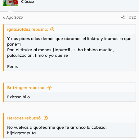
Clásico
6 Ago 2023
#22
ignaciofdez rebuznó:
Y nos pides a los demás que abramos el linkito y leamos lo que
pone??
Pon el titular al menos §ioputa¶ , si ha habido muelte,
polculizacion, timo o yo que se
Penis
Britzingen rebuznó:
Exitoso hilo.
Herodes rebuznó:
No vuelvas a quotearme que te arranco la cabeza,
hijolagranputa.