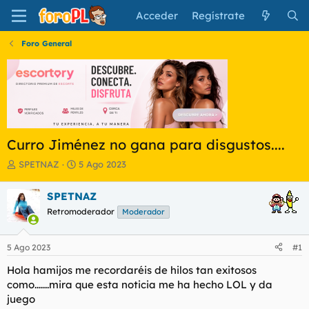
Acceder
Regístrate
Foro General
Curro Jiménez no gana para disgustos....
I
F
SPETNAZ
5 Ago 2023
n
e
i
c
SPETNAZ
c
h
Retromoderador
Moderador
i
a
a
d
d
e
5 Ago 2023
#1
o
i
r
n
Hola hamijos me recordaréis de hilos tan exitosos
d
i
como.......mira que esta noticia me ha hecho LOL y da
e
c
juego
l
i