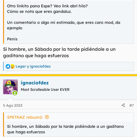
Otro linkito pana Espe? Veo link abrí hilo?
Cómo se nota que eres gandaluz.
Un comentario o algo mi estimado, que eres caro mod, da
ejemplo
Penis
Si hombre, un Sábado por la tarde pidiéndole a un
gaditano que haga esfuerzos
Leger
y
ignaciofdez
R
e
a
ignaciofdez
c
c
Most Scrolleable User EVER
i
o
n
5 Ago 2023
#7
e
s
SPETNAZ rebuznó:
:
Si hombre, un Sábado por la tarde pidiéndole a un gaditano
que haga esfuerzos