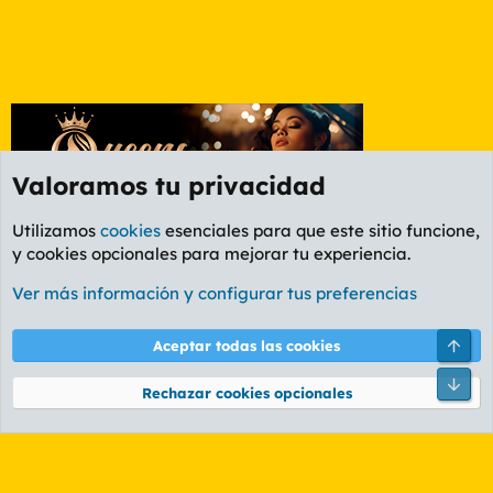
Valoramos tu privacidad
Utilizamos
cookies
esenciales para que este sitio funcione,
y cookies opcionales para mejorar tu experiencia.
Foro General
Ver más información y configurar tus preferencias
Cookies
PL OLDSTYLE AMARILLO
Cambiar fuente
Español (ES)
Arri
Aceptar todas las cookies
Contáctanos
Términos y reglas
Política de privacidad
Ayuda
R
Pie
S
Rechazar cookies opcionales
S
®
Community platform by XenForo
© 2010-2026 XenForo Ltd.