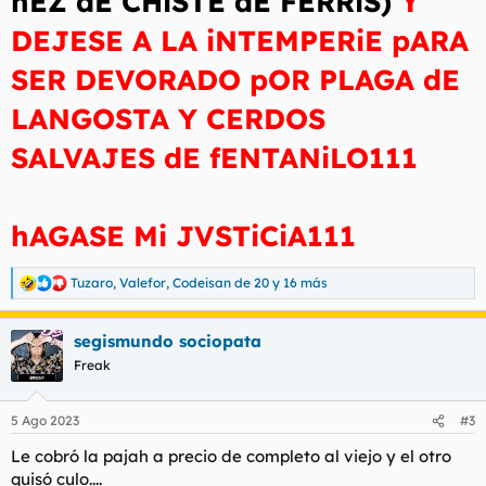
hEZ dE CHiSTE dE FERRiS)
Y
DEJESE A LA iNTEMPERiE pARA
SER DEVORADO pOR PLAGA dE
LANGOSTA Y CERDOS
SALVAJES dE fENTANiLO111
hAGASE Mi JVSTiCiA111
Tuzaro
,
Valefor
,
Codeisan de 20
y 16 más
R
e
a
segismundo sociopata
c
c
Freak
i
o
n
5 Ago 2023
#3
e
s
Le cobró la pajah a precio de completo al viejo y el otro
:
quisó culo....