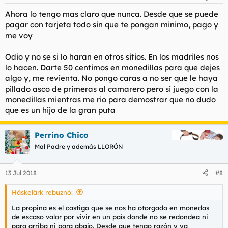
e
s
Ahora lo tengo mas claro que nunca. Desde que se puede
:
pagar con tarjeta todo sin que te pongan minimo, pago y
me voy
Odio y no se si lo haran en otros sitios. En los madriles nos
lo hacen. Darte 50 centimos en monedillas para que dejes
algo y, me revienta. No pongo caras a no ser que le haya
pillado asco de primeras al camarero pero si juego con la
monedillas mientras me rio para demostrar que no dudo
que es un hijo de la gran puta
Perrino Chico
Mal Padre y además LLORÓN
13 Jul 2018
#8
Häskelärk rebuznó:
La propina es el castigo que se nos ha otorgado en monedas
de escaso valor por vivir en un país donde no se redondea ni
para arriba ni para abajo. Desde que tengo razón y ya