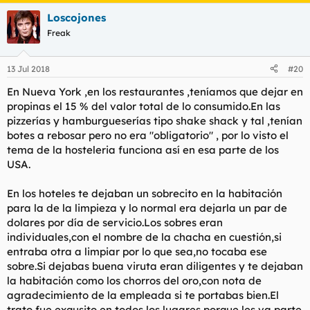
Loscojones
Freak
13 Jul 2018
#20
En Nueva York ,en los restaurantes ,teníamos que dejar en
propinas el 15 % del valor total de lo consumido.En las
pizzerías y hamburgueserías tipo shake shack y tal ,tenían
botes a rebosar pero no era "obligatorio" , por lo visto el
tema de la hosteleria funciona así en esa parte de los
USA.
En los hoteles te dejaban un sobrecito en la habitación
para la de la limpieza y lo normal era dejarla un par de
dolares por día de servicio.Los sobres eran
individuales,con el nombre de la chacha en cuestión,si
entraba otra a limpiar por lo que sea,no tocaba ese
sobre.Si dejabas buena viruta eran diligentes y te dejaban
la habitación como los chorros del oro,con nota de
agradecimiento de la empleada si te portabas bien.El
trato fue exqusito en todos los lugares porque les va parte