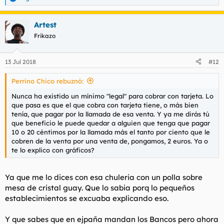
R
e
a
Artest
c
c
Frikazo
i
o
n
13 Jul 2018
#12
e
s
Perrino Chico rebuznó:
:
Nunca ha existido un mínimo "legal" para cobrar con tarjeta. Lo
que pasa es que el que cobra con tarjeta tiene, o más bien
tenía, que pagar por la llamada de esa venta. Y ya me dirás tú
que beneficio le puede quedar a alguien que tenga que pagar
10 o 20 céntimos por la llamada más el tanto por ciento que le
cobren de la venta por una venta de, pongamos, 2 euros. Ya o
te lo explico con gráficos?
Ya que me lo dices con esa chuleria con un polla sobre
mesa de cristal guay. Que lo sabia porq lo pequeños
establecimientos se excuaba explicando eso.
Y que sabes que en ejpaña mandan los Bancos pero ahora