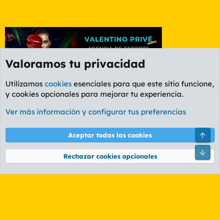
Valoramos tu privacidad
Utilizamos
cookies
esenciales para que este sitio funcione,
y cookies opcionales para mejorar tu experiencia.
Foro General
Ver más información y configurar tus preferencias
Cookies
PL OLDSTYLE AMARILLO
Cambiar fuente
Español (ES)
Arri
Aceptar todas las cookies
Contáctanos
Términos y reglas
Política de privacidad
Ayuda
R
Pie
S
Rechazar cookies opcionales
S
®
Community platform by XenForo
© 2010-2026 XenForo Ltd.