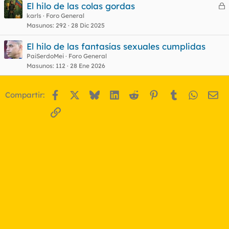
El hilo de las colas gordas
e
karls
Foro General
Masunos
292
28 Dic 2025
r
r
El hilo de las fantasías sexuales cumplidas
PaiSerdoMei
Foro General
Masunos
112
28 Ene 2026
o
Facebook
X
Bluesky
LinkedIn
Reddit
Pinterest
Tumblr
WhatsA
Em
Compartir:
Enlace