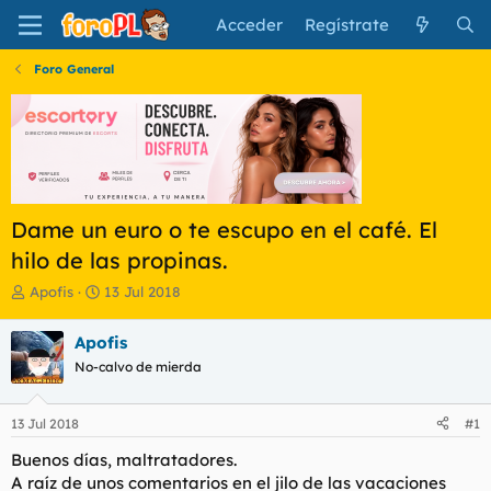
Acceder
Regístrate
Foro General
Dame un euro o te escupo en el café. El
hilo de las propinas.
I
F
Apofis
13 Jul 2018
n
e
i
c
Apofis
c
h
No-calvo de mierda
i
a
a
d
d
e
13 Jul 2018
#1
o
i
r
n
Buenos días, maltratadores.
d
i
A raíz de unos comentarios en el jilo de las vacaciones
e
c