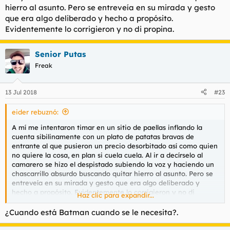
hierro al asunto. Pero se entreveía en su mirada y gesto
que era algo deliberado y hecho a propósito.
Evidentemente lo corrigieron y no di propina.
Senior Putas
Freak
13 Jul 2018
#23
eider rebuznó:
A mí me intentaron timar en un sitio de paellas inflando la
cuenta sibilinamente con un plato de patatas bravas de
entrante al que pusieron un precio desorbitado así como quien
no quiere la cosa, en plan si cuela cuela. Al ir a decírselo al
camarero se hizo el despistado subiendo la voz y haciendo un
chascarrillo absurdo buscando quitar hierro al asunto. Pero se
entreveía en su mirada y gesto que era algo deliberado y
hecho a propósito. Evidentemente lo corrigieron y no di
Haz clic para expandir...
propina.
¿Cuando está Batman cuando se le necesita?.