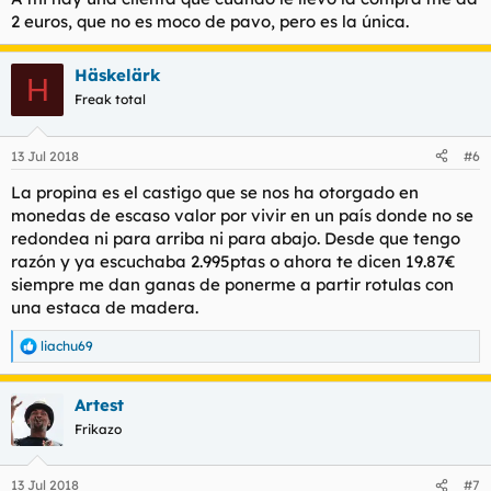
2 euros, que no es moco de pavo, pero es la única.
Häskelärk
H
Freak total
13 Jul 2018
#6
La propina es el castigo que se nos ha otorgado en
monedas de escaso valor por vivir en un país donde no se
redondea ni para arriba ni para abajo. Desde que tengo
razón y ya escuchaba 2.995ptas o ahora te dicen 19.87€
siempre me dan ganas de ponerme a partir rotulas con
una estaca de madera.
liachu69
R
e
a
Artest
c
c
Frikazo
i
o
n
13 Jul 2018
#7