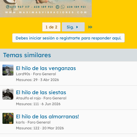
Último
1 de 2
Sig.
Debes iniciar sesión o registrarte para responder aquí.
Temas similares
El hilo de las venganzas
Lord90s
Foro General
Masunos
29
3 Abr 2026
El hilo de las siestas
Ataulfo el rojo
Foro General
Masunos
111
6 Jun 2026
El hilo de las almorranas!
karls
Foro General
Masunos
122
20 Mar 2026