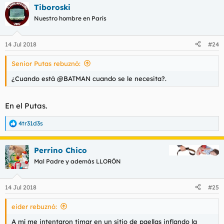
Tiboroski
Nuestro hombre en París
14 Jul 2018
#24
Senior Putas rebuznó:
¿Cuando está @BATMAN cuando se le necesita?.
En el Putas.
4tr31d3s
R
e
a
Perrino Chico
c
c
Mal Padre y además LLORÓN
i
o
n
14 Jul 2018
#25
e
s
eider rebuznó:
:
A mí me intentaron timar en un sitio de paellas inflando la