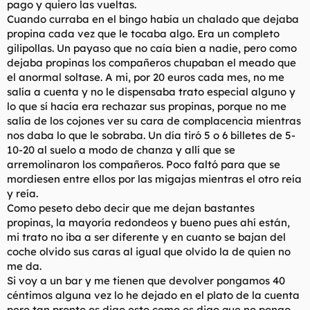
pago y quiero las vueltas.
Cuando curraba en el bingo había un chalado que dejaba
propina cada vez que le tocaba algo. Era un completo
gilipollas. Un payaso que no caía bien a nadie, pero como
dejaba propinas los compañeros chupaban el meado que
el anormal soltase. A mi, por 20 euros cada mes, no me
salía a cuenta y no le dispensaba trato especial alguno y
lo que sí hacía era rechazar sus propinas, porque no me
salía de los cojones ver su cara de complacencia mientras
nos daba lo que le sobraba. Un día tiró 5 o 6 billetes de 5-
10-20 al suelo a modo de chanza y allí que se
arremolinaron los compañeros. Poco faltó para que se
mordiesen entre ellos por las migajas mientras el otro reía
y reía.
Como peseto debo decir que me dejan bastantes
propinas, la mayoría redondeos y bueno pues ahí están,
mi trato no iba a ser diferente y en cuanto se bajan del
coche olvido sus caras al igual que olvido la de quien no
me da.
Si voy a un bar y me tienen que devolver pongamos 40
céntimos alguna vez lo he dejado en el plato de la cuenta
pero tan pronto os digo esto como os digo que no pongo