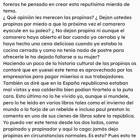
foreras he pensado en crear esta reputísima mierda de
l
i
tema.
t
o
e
¿ Qué opinión les merecen las propinas? ¿ Dejan ustedes
m
propinas por miedo a que la próxima vez el camarero
a
eyacule en su poleo? ¿ No dejan propina ni aunque el
camarero haya abierto el bar cuando ya cerraba y le
haya hecho una cena deliciosa cuando ya estaba la
cocina cerrada y como no tenía nada de postre para
ofrecerle le ha dejado follarse a su mujer?
Haciendo un poco de la historia cultural de las propinas os
contaré que en yuesei este tema es aprovechado por los
empresarios para pagar miserias a sus trabajadores.
También os diré que en la España republicana estaban
mal vistas y esa calderilla bien podían tirartela a la puta
cara. Esto último no lo he vivido yo, aunque si mundele,
pero lo he leído en varios libros tales como el invierno del
mundo o la forja de un rebelde e incluso paul preston lo
comenta en uno de sus cienes de libros sobre la república.
Yo puedo ver este tema desde los dos lados, como
propinado y propinador y aquí lo cago: jamás dejo
propinas en circunstancias normales. Es esto? Pues esto te