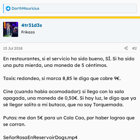
DarthMauricius
R
e
a
4tr31d3s
c
c
Frikazo
i
o
n
13 Jul 2018
#2
e
s
En restaurantes, si el servicio ha sido bueno, SÍ. Si ha sido
:
una puta mierda, una moneda de 5 céntimos.
Taxis: redondeo, si marca 8,85 le digo que cobre 9€.
Cine (cuando había acomodador): si llego con la sala
apagada, una moneda de 0,50€. Si hay luz, le digo que ya
sé llegar solito a mi butaca, que no soy Torquemada.
Putas: me dan 5€ para un Cola Cao, por haber lograo que
se corran.
SeñorRosaEnReservoirDogs.mp4