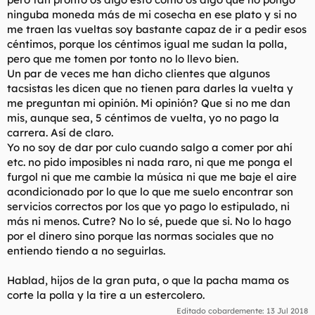
ninguba moneda más de mi cosecha en ese plato y si no
me traen las vueltas soy bastante capaz de ir a pedir esos
céntimos, porque los céntimos igual me sudan la polla,
pero que me tomen por tonto no lo llevo bien.
Un par de veces me han dicho clientes que algunos
tacsistas les dicen que no tienen para darles la vuelta y
me preguntan mi opinión. Mi opinión? Que si no me dan
mis, aunque sea, 5 céntimos de vuelta, yo no pago la
carrera. Así de claro.
Yo no soy de dar por culo cuando salgo a comer por ahí
etc. no pido imposibles ni nada raro, ni que me ponga el
furgol ni que me cambie la música ni que me baje el aire
acondicionado por lo que lo que me suelo encontrar son
servicios correctos por los que yo pago lo estipulado, ni
más ni menos. Cutre? No lo sé, puede que si. No lo hago
por el dinero sino porque las normas sociales que no
entiendo tiendo a no seguirlas.
Hablad, hijos de la gran puta, o que la pacha mama os
corte la polla y la tire a un estercolero.
Editado cobardemente:
13 Jul 2018