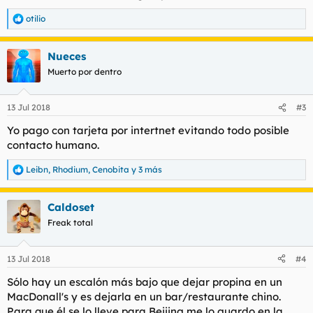
otilio
R
e
a
Nueces
c
c
Muerto por dentro
i
o
n
13 Jul 2018
#3
e
s
Yo pago con tarjeta por intertnet evitando todo posible
:
contacto humano.
Leibn
,
Rhodium
,
Cenobita
y 3 más
R
e
a
Caldoset
c
c
Freak total
i
o
n
13 Jul 2018
#4
e
s
Sólo hay un escalón más bajo que dejar propina en un
:
MacDonall's y es dejarla en un bar/restaurante chino.
Para que él se lo lleve para Beijing me lo guardo en la