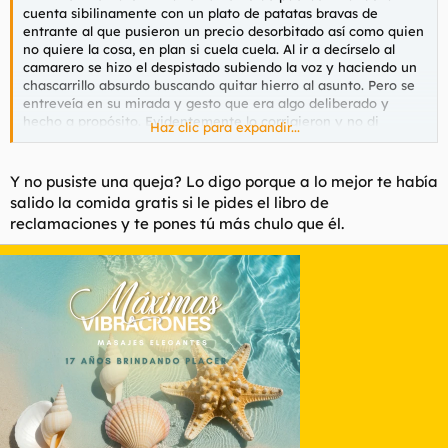
cuenta sibilinamente con un plato de patatas bravas de
entrante al que pusieron un precio desorbitado así como quien
no quiere la cosa, en plan si cuela cuela. Al ir a decírselo al
camarero se hizo el despistado subiendo la voz y haciendo un
chascarrillo absurdo buscando quitar hierro al asunto. Pero se
entreveía en su mirada y gesto que era algo deliberado y
hecho a propósito. Evidentemente lo corrigieron y no di
Haz clic para expandir...
propina.
Y no pusiste una queja? Lo digo porque a lo mejor te había
salido la comida gratis si le pides el libro de
reclamaciones y te pones tú más chulo que él.