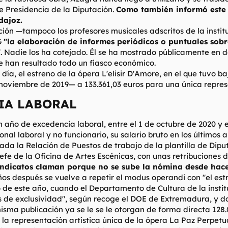
e Presidencia de la Diputación.
Como también informó este p
dajoz.
ción —tampoco los profesores musicales adscritos de la instit
G
"la elaboración de informes periódicos o puntuales sobr
"
. Nadie los ha cotejado. Él se ha mostrado públicamente en 
e han resultado todo un fiasco económico.
 día, el estreno de la ópera
L'elisir D'Amore
, en el que tuvo b
noviembre de 2019— a 133.361,03 euros para una única repres
A LABORAL​
 año de excedencia laboral, entre el 1 de octubre de 2020 y 
sonal laboral y no funcionario, su salario bruto en los último
a la Relación de Puestos de trabajo de la plantilla de Dipu
fe de la Oficina de Artes Escénicas, con unas retribuciones d
indicatos claman porque no se sube la nómina desde hace 
o años después se vuelve a repetir el modus operandi con "el es
 de este año, cuando el Departamento de Cultura de la instit
s de exclusividad", según recoge el DOE de Extremadura, y d
sma publicación ya se le se le otorgan de forma directa 128.0
e la representación artística única de la ópera La Paz Perpet