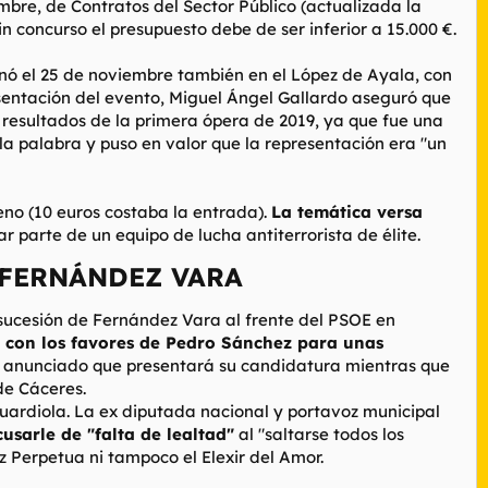
mbre, de Contratos del Sector Público (actualizada la
 concurso el presupuesto debe de ser inferior a 15.000 €.
enó el 25 de noviembre también en el López de Ayala, con
sentación del evento, Miguel Ángel Gallardo aseguró que
s resultados de la primera ópera de 2019, ya que fue una
la palabra y puso en valor que la representación era "un
eno (10 euros costaba la entrada).
La temática versa
r parte de un equipo de lucha antiterrorista de élite.
FERNÁNDEZ VARA​
 sucesión de Fernández Vara al frente del PSOE en
 con los favores de Pedro Sánchez para unas
 ya anunciado que presentará su candidatura mientras que
de Cáceres.
Guardiola. La ex diputada nacional y portavoz municipal
usarle de "falta de lealtad"
al "saltarse todos los
z Perpetua ni tampoco el Elexir del Amor.