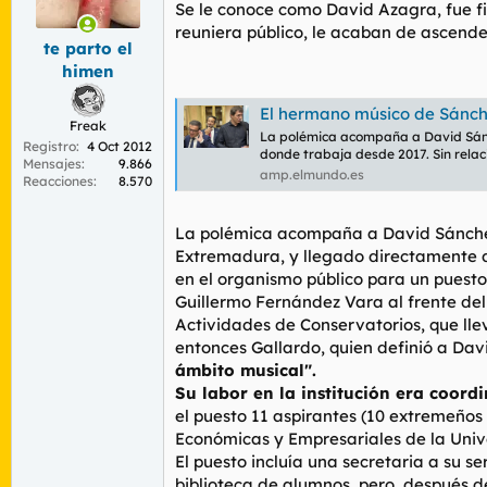
r
Se le conoce como David Azagra, fue fi
n
d
i
reuniera público, le acaban de ascender
te parto el
e
c
l
i
himen
t
o
e
El hermano músico de Sánc
m
Freak
La polémica acompaña a David Sánc
a
Registro
4 Oct 2012
donde trabaja desde 2017. Sin rela
Mensajes
9.866
amp.elmundo.es
Reacciones
8.570
La polémica acompaña a David Sánchez 
Extremadura, y llegado directamente 
en el organismo público para un puest
Guillermo Fernández Vara al frente del
Actividades de Conservatorios, que lle
entonces Gallardo, quien definió a Da
ámbito musical".
Su labor en la institución era coord
el puesto 11 aspirantes (10 extremeños
Económicas y Empresariales de la Univ
El puesto incluía una secretaria a su s
biblioteca de alumnos, pero, después de