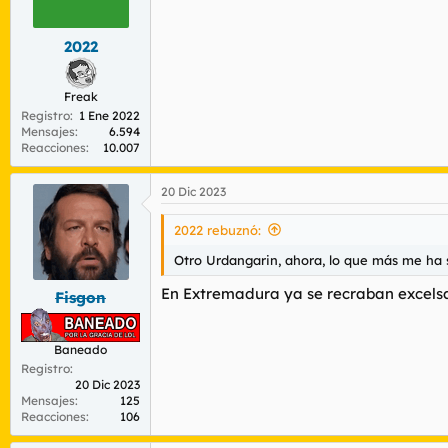
n
e
s
2022
:
Freak
Registro
1 Ene 2022
Mensajes
6.594
Reacciones
10.007
20 Dic 2023
2022 rebuznó:
Otro Urdangarin, ahora, lo que más me ha 
En Extremadura ya se recraban excelsas o
Fisgon
Baneado
Registro
20 Dic 2023
Mensajes
125
Reacciones
106