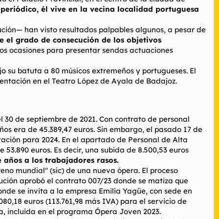
eriódico, él vive en la vecina localidad portuguesa
ución— han visto resultados palpables algunos, a pesar de
e el grado de consecución de los objetivos
dos ocasiones para presentar sendas actuaciones
ajo su batuta a 80 músicos extremeños y portugueses. El
entación en el Teatro López de Ayala de Badajoz.
el 30 de septiembre de 2021. Con contrato de personal
s años era de 45.389,47 euros. Sin embargo, el pasado 17 de
tación para 2024. En el apartado de Personal de Alta
e 53.890 euros. Es decir, una subida de 8.500,53 euros
años a los trabajadores rasos.
treno mundial" (sic) de una nueva ópera. El proceso
ución aprobó el contrato 007/23 donde se matiza que
onde se invita a la empresa Emilia Yagüe, con sede en
80,18 euros (113.761,98 más IVA) para el servicio de
ua, incluida en el programa Ópera Joven 2023.