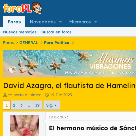
Foros
Novedades
Miembros
Nuevos mensajes
Buscar en foros
Foros
GENERAL
Foro Política
David Azagra, el flautista de Hamelin
I
F
te parto el himen
19 Dic 2023
n
e
1
2
3
…
19
Sig.
i
c
c
h
i
a
19 Dic 2023
a
d
El hermano músico de Sánc
d
e
o
i