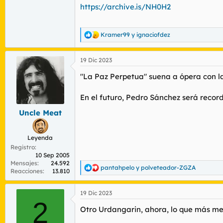
https://archive.is/NH0H2
Kramer99
y
ignaciofdez
R
e
a
19 Dic 2023
c
c
"La Paz Perpetua" suena a ópera con l
i
o
n
En el futuro, Pedro Sánchez será recor
e
s
Uncle Meat
:
Leyenda
Registro
10 Sep 2005
Mensajes
24.592
pantahpelo
y
polveteador-ZGZA
R
Reacciones
13.810
e
a
19 Dic 2023
c
2
c
Otro Urdangarin, ahora, lo que más me
i
o