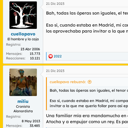
21 Dic 2023
Bah, todas las óperas son iguales, el te
Eso sí, cuando estaba en Madrid, mi co
los aprovechaba para invitar a la que m
cuellopavo
El hombre y la caja
Registro
23 Abr 2006
Mensajes
15.773
2022
R
Reacciones
10.121
e
a
21 Dic 2023
c
c
i
cuellopavo rebuznó:
o
n
Bah, todas las óperas son iguales, el tenor 
e
s
Eso sí, cuando estaba en Madrid, mi compañ
miliu
:
invitar a la que me quería follar para así e
Cronista
Alanordista
Una familiar mía era mandamucho en el 
Registro
8 May 2013
Atocha y a empujar como un rey. Es par
Mensajes
33.485