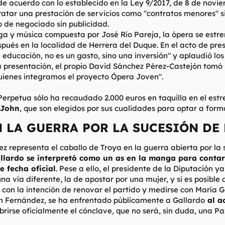
e acuerdo con lo establecido en la Ley 9/2017, de 8 de novie
atar una prestación de servicios como "contratos menores" sin
o de negociado sin publicidad.
ga y música compuesta por José Río Pareja, la ópera se estr
pués en la localidad de Herrera del Duque. En el acto de pre
 educación, no es un gasto, sino una inversión" y aplaudió lo
a presentación, el propio David Sánchez Pérez-Castejón tomó 
uienes integramos el proyecto Ópera Joven".
Perpetua
sólo ha recaudado 2.000 euros en taquilla en el estr
 John
, que son elegidos por sus cualidades para optar a forma
 LA GUERRA POR LA SUCESIÓN DE 
 representa el caballo de Troya en la guerra abierta por la
llardo se interpretó como un as en la manga para contar
 fecha oficial
. Pese a ello, el presidente de la Diputación
na vía diferente, la de apostar por una mujer, y si es posible 
 con la intención de renovar el partido y medirse con María 
én Fernández, se ha enfrentado públicamente a Gallardo
al ac
rirse oficialmente el cónclave, que no será, sin duda, una Pa