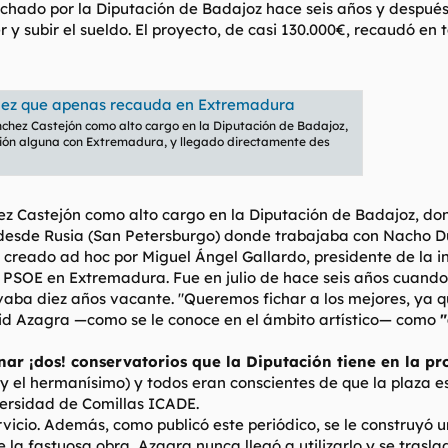
chado por la Diputación de Badajoz hace seis años y después
 y subir el sueldo. El proyecto, de casi 130.000€, recaudó en t
hez que apenas recauda en Extremadura
hez Castejón como alto cargo en la Diputación de Badajoz,
ción alguna con Extremadura, y llegado directamente des
Castejón como alto cargo en la Diputación de Badajoz, dond
desde Rusia (San Petersburgo) donde trabajaba con Nacho Du
o creado
ad hoc
por Miguel Ángel Gallardo, presidente de la in
 PSOE en Extremadura. Fue en julio de hace seis años cuando 
vaba diez años vacante. "Queremos fichar a los mejores, ya qu
vid Azagra —como se le conoce en el ámbito artístico— como
"
inar ¡dos! conservatorios que la Diputación tiene en la p
 y el hermanísimo) y todos eran conscientes de que la plaza
ersidad de Comillas ICADE.
ervicio. Además, como publicó este periódico, se le construyó
 la fastuosa obra, Azagra nunca llegó a utilizarlo y se traslad