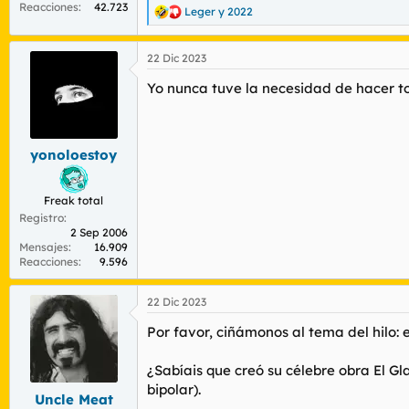
Reacciones
42.723
Leger
y
2022
R
e
a
22 Dic 2023
c
c
Yo nunca tuve la necesidad de hacer to
i
o
n
e
s
yonoloestoy
:
Freak total
Registro
2 Sep 2006
Mensajes
16.909
Reacciones
9.596
22 Dic 2023
Por favor, ciñámonos al tema del hilo: 
¿Sabíais que creó su célebre obra
El Gl
bipolar).
Uncle Meat