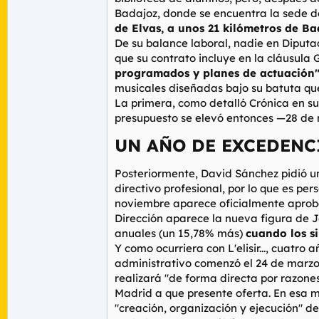
Badajoz, donde se encuentra la sede d
de Elvas, a unos 21 kilómetros de Ba
De su balance laboral, nadie en Diputa
que su contrato incluye en la cláusula
programados y planes de actuación
musicales diseñadas bajo su batuta qu
La primera, como detalló
Crónica
en su
presupuesto se elevó entonces —28 de 
UN AÑO DE EXCEDENCI
Posteriormente, David Sánchez pidió un
directivo profesional, por lo que es per
noviembre aparece oficialmente aprobad
Dirección aparece la nueva figura de Je
anuales (un 15,78% más)
cuando los s
Y como ocurriera con L'elisir..., cuatr
administrativo comenzó el 24 de marzo
realizará "de forma directa por razone
Madrid a que presente oferta. En esa mi
"creación, organización y ejecución" d