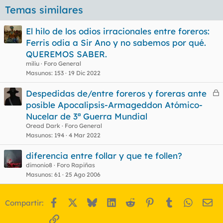
Temas similares
i
q
u
El hilo de los odios irracionales entre foreros:
e
Ferris odia a Sir Ano y no sabemos por qué.
t
a
QUEREMOS SABER.
s
miliu
Foro General
Masunos
153
19 Dic 2022
Despedidas de/entre foreros y foreras ante
e
posible Apocalipsis-Armageddon Atómico-
r
Nucelar de 3ª Guerra Mundial
r
Oread Dark
Foro General
Masunos
194
4 Mar 2022
diferencia entre follar y que te follen?
o
dimonio8
Foro Rapiñas
Masunos
61
25 Ago 2006
Facebook
X
Bluesky
LinkedIn
Reddit
Pinterest
Tumblr
WhatsA
Em
Compartir:
Enlace