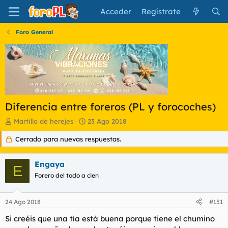
Acceder
Regístrate
Foro General
Diferencia entre foreros (PL y forocoches)
I
F
Martillo de herejes
23 Ago 2018
n
e
Cerrado para nuevas respuestas.
i
c
c
h
i
a
Engaya
a
d
E
d
Forero del todo a cien
e
o
i
r
n
24 Ago 2018
#151
d
i
e
c
Si creéis que una tía está buena porque tiene el chumino
l
i