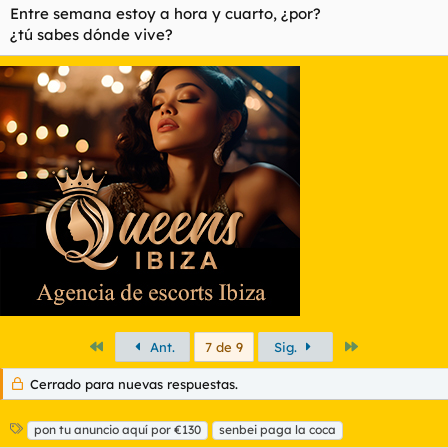
Entre semana estoy a hora y cuarto, ¿por?
¿tú sabes dónde vive?
Primero
Último
Ant.
7 de 9
Sig.
Cerrado para nuevas respuestas.
E
pon tu anuncio aquí por €130
senbei paga la coca
t