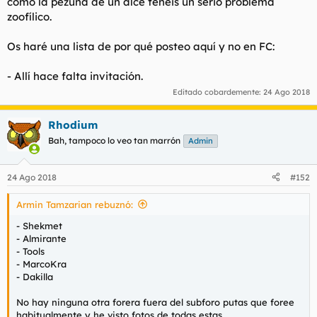
como la pezuña de un alce tenéis un serio problema
t
o
zoofílico.
e
m
a
Os haré una lista de por qué posteo aquí y no en FC:
- Allí hace falta invitación.
Editado cobardemente:
24 Ago 2018
Rhodium
Bah, tampoco lo veo tan marrón
Admin
24 Ago 2018
#152
Armin Tamzarian rebuznó:
- Shekmet
- Almirante
- Tools
- MarcoKra
- Dakilla
No hay ninguna otra forera fuera del subforo putas que foree
habitualmente y he visto fotos de todas estas.