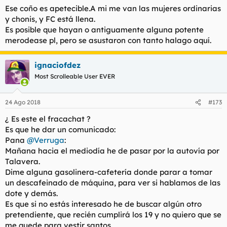
Ese coño es apetecible.A mi me van las mujeres ordinarias
y chonis, y FC está llena.
Es posible que hayan o antiguamente alguna potente
merodease pl, pero se asustaron con tanto halago aquí.
ignaciofdez
Most Scrolleable User EVER
24 Ago 2018
#173
¿ Es este el fracachat ?
Es que he dar un comunicado:
Pana
@Verruga
:
Mañana hacia el mediodía he de pasar por la autovía por
Talavera.
Dime alguna gasolinera-cafetería donde parar a tomar
un descafeinado de máquina, para ver si hablamos de las
dote y demás.
Es que si no estás interesado he de buscar algún otro
pretendiente, que recién cumplirá los 19 y no quiero que se
me quede para vestir santos.