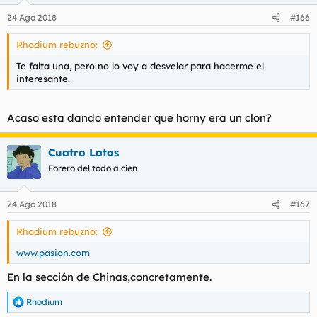
n
24 Ago 2018
#166
e
s
Rhodium rebuznó:
:
Te falta una, pero no lo voy a desvelar para hacerme el
interesante.
Acaso esta dando entender que horny era un clon?
Cuatro Latas
Forero del todo a cien
24 Ago 2018
#167
Rhodium rebuznó:
www.pasion.com
En la sección de Chinas,concretamente.
Rhodium
R