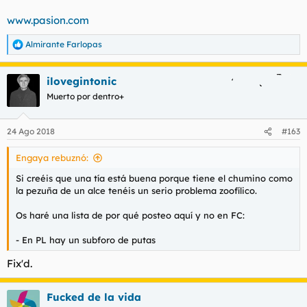
www.pasion.com
Almirante Farlopas
R
e
a
ilovegintonic
c
c
Muerto por dentro+
i
o
n
24 Ago 2018
#163
e
s
Engaya rebuznó:
:
Si creéis que una tía está buena porque tiene el chumino como
la pezuña de un alce tenéis un serio problema zoofílico.
Os haré una lista de por qué posteo aquí y no en FC:
- En PL hay un subforo de putas
Fix'd.
Fucked de la vida