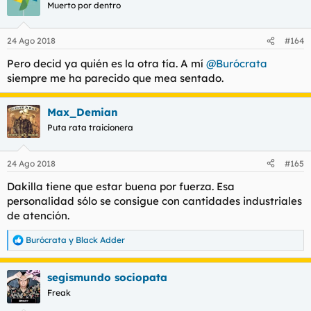
Muerto por dentro
24 Ago 2018
#164
Pero decid ya quién es la otra tía. A mí
@Burócrata
siempre me ha parecido que mea sentado.
Max_Demian
Puta rata traicionera
24 Ago 2018
#165
Dakilla tiene que estar buena por fuerza. Esa
personalidad sólo se consigue con cantidades industriales
de atención.
Burócrata
y
Black Adder
R
e
a
segismundo sociopata
c
c
Freak
i
o