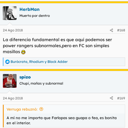
e
a
HerbMan
c
c
Muerto por dentro
i
o
n
24 Ago 2018
#168
e
s
La diferencia fundamental es que aquí podemos ser
:
power rangers subnormales,pero en FC son simples
masillas
Burócrata
,
Rhodium
y
Black Adder
R
e
a
spizo
c
c
Chupi, moñas y subnormal
i
o
n
24 Ago 2018
#169
e
s
Verruga rebuznó:
:
A mí no me importa que Farlopas sea guapa o fea, es bonita
en el interior.