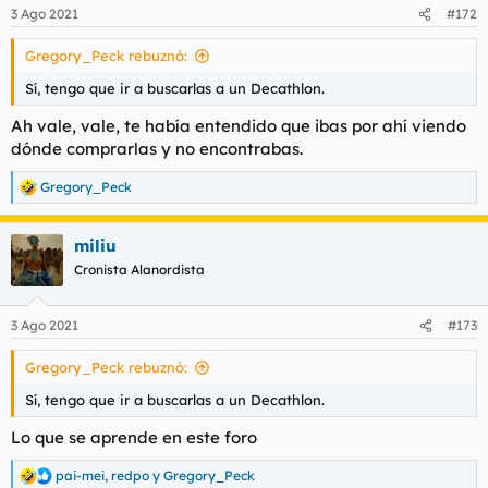
3 Ago 2021
#172
Gregory_Peck rebuznó:
Sí, tengo que ir a buscarlas a un Decathlon.
Ah vale, vale, te había entendido que ibas por ahí viendo
dónde comprarlas y no encontrabas.
Gregory_Peck
R
e
a
miliu
c
c
Cronista Alanordista
i
o
n
3 Ago 2021
#173
e
s
Gregory_Peck rebuznó:
:
Sí, tengo que ir a buscarlas a un Decathlon.
Lo que se aprende en este foro
pai-mei
,
redpo
y
Gregory_Peck
R