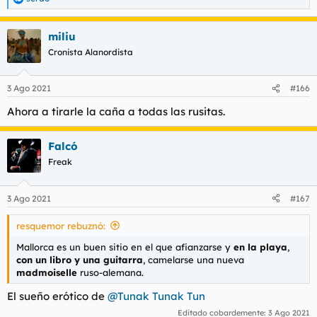
R
e
a
miliu
c
c
Cronista Alanordista
i
o
n
3 Ago 2021
#166
e
s
Ahora a tirarle la caña a todas las rusitas.
:
Falcó
Freak
3 Ago 2021
#167
resquemor rebuznó:
Mallorca es un buen sitio en el que afianzarse y
en la playa
,
con un libro y una guitarra
, camelarse una nueva
madmoiselle
ruso-alemana.
El sueño erótico de
@Tunak Tunak Tun
Editado cobardemente:
3 Ago 2021