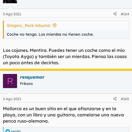
i
o
n
3 Ago 2021
#164
e
s
Gregory_Peck rebuznó:
:
Coche no tengo. Los mierdas no tienen coche.
Los cojones. Mentira. Puedes tener un coche como el mío
(Toyota Aygo) y también ser un mierdas. Piensa las cosas
un poco antes de decirlas.
resquemor
R
Frikazo
3 Ago 2021
#165
Mallorca es un buen sitio en el que afianzarse y en la
playa, con un libro y una guitarra, camelarse una nueva
penca ruso-alemana.
serdo