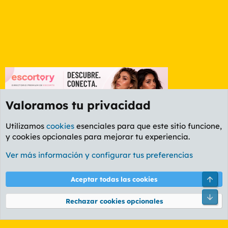
Valoramos tu privacidad
Utilizamos
cookies
esenciales para que este sitio funcione,
y cookies opcionales para mejorar tu experiencia.
Foro Rapiñas
Ver más información y configurar tus preferencias
Cookies
PL OLDSTYLE AMARILLO
Cambiar fuente
Español (ES)
Arri
Aceptar todas las cookies
Contáctanos
Términos y reglas
Política de privacidad
Ayuda
R
Pie
S
Rechazar cookies opcionales
S
®
Community platform by XenForo
© 2010-2026 XenForo Ltd.