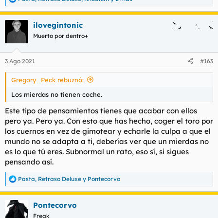
R
e
a
ilovegintonic
c
c
Muerto por dentro+
i
o
n
3 Ago 2021
#163
e
s
Gregory_Peck rebuznó:
:
Los mierdas no tienen coche.
Este tipo de pensamientos tienes que acabar con ellos
pero ya. Pero ya. Con esto que has hecho, coger el toro por
los cuernos en vez de gimotear y echarle la culpa a que el
mundo no se adapta a ti, deberías ver que un mierdas no
es lo que tú eres. Subnormal un rato, eso sí, si sigues
pensando así.
Pasta
,
Retraso Deluxe
y
Pontecorvo
R
e
a
Pontecorvo
c
c
Freak