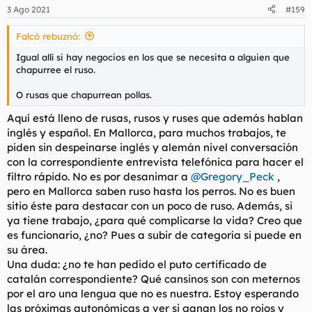
n
3 Ago 2021
#159
e
s
Falcó rebuznó:
:
Igual allí si hay negocios en los que se necesita a alguien que
chapurree el ruso.
O rusas que chapurrean pollas.
Aquí está lleno de rusas, rusos y ruses que además hablan
inglés y español. En Mallorca, para muchos trabajos, te
piden sin despeinarse inglés y alemán nivel conversación
con la correspondiente entrevista telefónica para hacer el
filtro rápido. No es por desanimar a
@Gregory_Peck
,
pero en Mallorca saben ruso hasta los perros. No es buen
sitio éste para destacar con un poco de ruso. Además, si
ya tiene trabajo, ¿para qué complicarse la vida? Creo que
es funcionario, ¿no? Pues a subir de categoría si puede en
su área.
Una duda: ¿no te han pedido el puto certificado de
catalán correspondiente? Qué cansinos son con meternos
por el aro una lengua que no es nuestra. Estoy esperando
las próximas autonómicas a ver si ganan los no rojos y