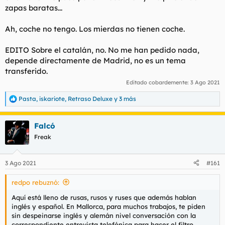
zapas baratas...
Ah, coche no tengo. Los mierdas no tienen coche.
EDITO Sobre el catalán, no. No me han pedido nada,
depende directamente de Madrid, no es un tema
transferido.
Editado cobardemente:
3 Ago 2021
Pasta
,
iskariote
,
Retraso Deluxe
y 3 más
R
e
a
Falcó
c
c
Freak
i
o
n
3 Ago 2021
#161
e
s
redpo rebuznó:
:
Aquí está lleno de rusas, rusos y ruses que además hablan
inglés y español. En Mallorca, para muchos trabajos, te piden
sin despeinarse inglés y alemán nivel conversación con la
correspondiente entrevista telefónica para hacer el filtro