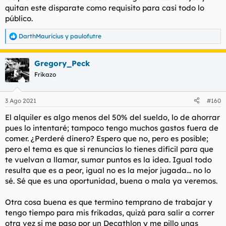
quitan este disparate como requisito para casi todo lo
público.
DarthMauricius
y
paulofutre
R
e
a
Gregory_Peck
c
c
Frikazo
i
o
n
3 Ago 2021
#160
e
s
El alquiler es algo menos del 50% del sueldo, lo de ahorrar
:
pues lo intentaré; tampoco tengo muchos gastos fuera de
comer. ¿Perderé dinero? Espero que no, pero es posible;
pero el tema es que si renuncias lo tienes difícil para que
te vuelvan a llamar, sumar puntos es la idea. Igual todo
resulta que es a peor, igual no es la mejor jugada... no lo
sé. Sé que es una oportunidad, buena o mala ya veremos.
Otra cosa buena es que termino temprano de trabajar y
tengo tiempo para mis frikadas, quizá para salir a correr
otra vez si me paso por un Decathlon y me pillo unas