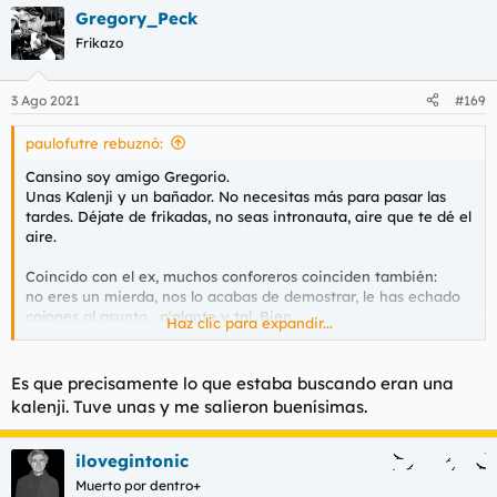
a
Gregory_Peck
c
c
Frikazo
i
o
n
3 Ago 2021
#169
e
s
paulofutre rebuznó:
:
Cansino soy amigo Gregorio.
Unas Kalenji y un bañador. No necesitas más para pasar las
tardes. Déjate de frikadas, no seas intronauta, aire que te dé el
aire.
Coincido con el ex, muchos conforeros coinciden también:
no eres un mierda, nos lo acabas de demostrar, le has echado
cojones al asunto , p'alante y tal. Bien.
Haz clic para expandir...
Subnormal e hijoputa se te supone
Es que precisamente lo que estaba buscando eran una
kalenji. Tuve unas y me salieron buenísimas.
ilovegintonic
Muerto por dentro+