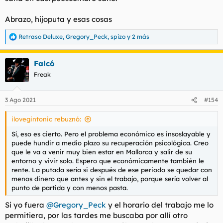
Abrazo, hijoputa y esas cosas
Retraso Deluxe
,
Gregory_Peck
,
spizo
y 2 más
R
e
a
Falcó
c
c
Freak
i
o
n
3 Ago 2021
#154
e
s
ilovegintonic rebuznó:
:
Sí, eso es cierto. Pero el problema económico es insoslayable y
puede hundir a medio plazo su recuperación psicológica. Creo
que le va a venir muy bien estar en Mallorca y salir de su
entorno y vivir solo. Espero que económicamente también le
rente. La putada sería si después de ese periodo se quedar con
menos dinero que antes y sin el trabajo, porque sería volver al
punto de partida y con menos pasta.
Si yo fuera
@Gregory_Peck
y el horario del trabajo me lo
permitiera, por las tardes me buscaba por allí otro