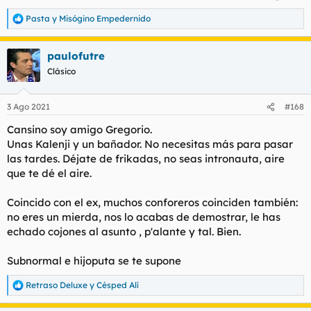
Pasta
y
Misógino Empedernido
R
e
a
paulofutre
c
c
Clásico
i
o
n
3 Ago 2021
#168
e
s
Cansino soy amigo Gregorio.
:
Unas Kalenji y un bañador. No necesitas más para pasar
las tardes. Déjate de frikadas, no seas intronauta, aire
que te dé el aire.
Coincido con el ex, muchos conforeros coinciden también:
no eres un mierda, nos lo acabas de demostrar, le has
echado cojones al asunto , p'alante y tal. Bien.
Subnormal e hijoputa se te supone
Retraso Deluxe
y
Césped Alí
R
e