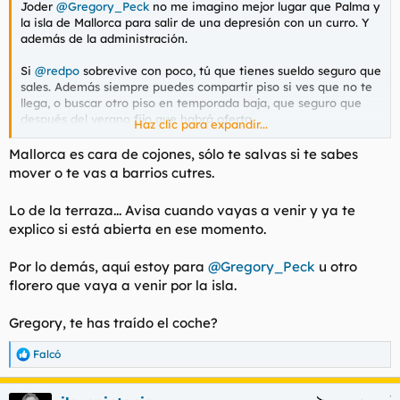
Joder
@Gregory_Peck
no me imagino mejor lugar que Palma y
l
i
la isla de Mallorca para salir de una depresión con un curro. Y
t
o
además de la administración.
e
m
Si
@redpo
sobrevive con poco, tú que tienes sueldo seguro que
a
sales. Además siempre puedes compartir piso si ves que no te
llega, o buscar otro piso en temporada baja, que seguro que
después del verano fijo que habrá oferta.
Haz clic para expandir...
Yo estuve allí en Semana Santa y me iba a Cala Matjor, que al
Mallorca es cara de cojones, sólo te salvas si te sabes
haber restricciones no estaba con gente y se estaba de lujo.
mover o te vas a barrios cutres.
También en esa zona había calitas que pintaban bien, algunas
vacías. Ahora igual está peor.
Lo de la terraza... Avisa cuando vayas a venir y ya te
explico si está abierta en ese momento.
Por otro lado, estaría bien que redpo dijera la terraza esa
escondida, para cuando vaya por allí de nuevo en temporada
baja.
Por lo demás, aquí estoy para
@Gregory_Peck
u otro
florero que vaya a venir por la isla.
Gregory, te has traído el coche?
Falcó
R
e
a