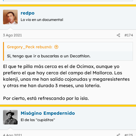
e
a
redpo
c
c
Lo vio en un documental
i
o
n
3 Ago 2021
#174
e
s
Gregory_Peck rebuznó:
:
Sí, tengo que ir a buscarlas a un Decathlon.
El que te pilla más cerca es el de Ocimax, aunque yo
prefiero el que hay cerca del campo del Mallorca. Las
kalenji, unas me han salido cojonudas y megaresistentes
y otras me han durado 3 meses, una lotería.
Por cierto, está refrescando por la isla.
Misógino Empedernido
El de los "cupiditos"
4 Ago 2021
#175