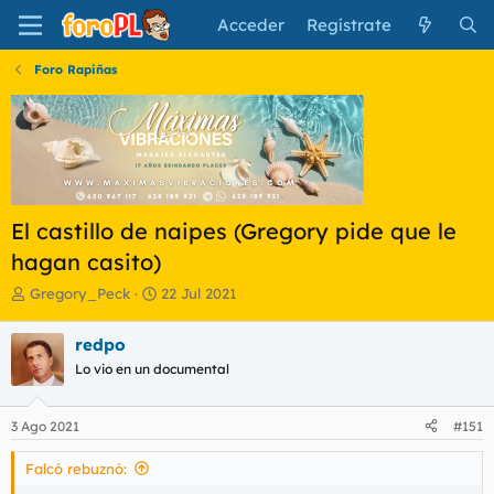
Acceder
Regístrate
Foro Rapiñas
El castillo de naipes (Gregory pide que le
hagan casito)
I
F
Gregory_Peck
22 Jul 2021
n
e
i
c
redpo
c
h
Lo vio en un documental
i
a
a
d
d
e
3 Ago 2021
#151
o
i
r
n
Falcó rebuznó:
d
i
e
c