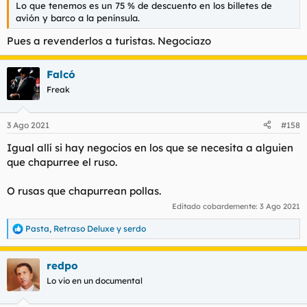
Lo que tenemos es un 75 % de descuento en los billetes de
avión y barco a la península.
Pues a revenderlos a turistas. Negociazo
Falcó
Freak
3 Ago 2021
#158
Igual allí si hay negocios en los que se necesita a alguien
que chapurree el ruso.
O rusas que chapurrean pollas.
Editado cobardemente:
3 Ago 2021
Pasta
,
Retraso Deluxe
y
serdo
R
e
a
redpo
c
c
Lo vio en un documental
i
o