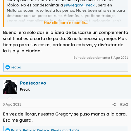
rápido. No es por desanimar a
@Gregory_Peck
, pero en
Mallorca saben ruso hasta los perros. No es buen sitio éste para
destacar con un poco de ruso. Además, si ya tiene trabajo,
¿para qué complicarse la vida? Creo que es funcionario, ¿no?
Haz clic para expandir...
Pues a subir de categoría si puede en su área.
Una duda: ¿no te han pedido el puto certificado de catalán
Bueno, era sólo darle la idea de buscarse un complemento
correspondiente? Qué cansinos son con meternos por el aro
si al final está corto de pasta. Si no lo necesita, mejor. Más
una lengua que no es nuestra. Estoy esperando las próximas
tiempo para sus cosas, ordenar la cabeza, y disfrutar de
autonómicas a ver si ganan los no rojos y quitan este disparate
la isla y la ciudad.
como requisito para casi todo lo público.
Editado cobardemente:
3 Ago 2021
redpo
R
e
a
Pontecorvo
c
c
Freak
i
o
n
3 Ago 2021
#162
e
s
En vez de llorar, nuestro Gregory se puso manos a la obra.
:
Eso me gusta.
Pasta
,
Retraso Deluxe
,
Rhodium
y 2 más