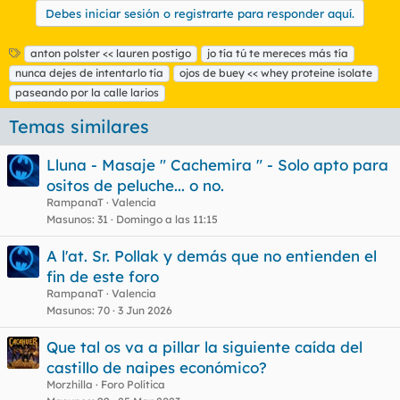
Debes iniciar sesión o registrarte para responder aquí.
E
anton polster << lauren postigo
jo tía tú te mereces más tía
t
nunca dejes de intentarlo tía
ojos de buey << whey proteine isolate
i
paseando por la calle larios
q
u
Temas similares
e
t
Lluna - Masaje " Cachemira " - Solo apto para
a
s
ositos de peluche... o no.
RampanaT
Valencia
Masunos
31
Domingo a las 11:15
A l'at. Sr. Pollak y demás que no entienden el
fin de este foro
RampanaT
Valencia
Masunos
70
3 Jun 2026
Que tal os va a pillar la siguiente caída del
castillo de naipes económico?
Morzhilla
Foro Política