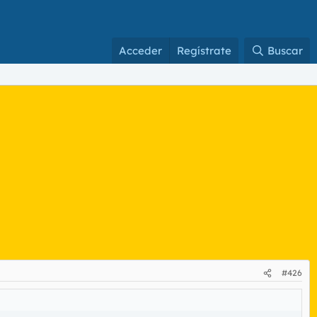
Acceder
Regístrate
Buscar
#426