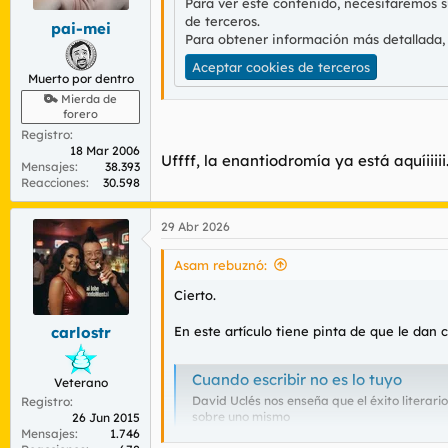
Para ver este contenido, necesitaremos 
de terceros.
pai-mei
Para obtener información más detallada,
Aceptar cookies de terceros
Muerto por dentro
Mierda de
forero
Registro
18 Mar 2006
Uffff, la enantiodromía ya está aquíiiiii
Mensajes
38.393
Reacciones
30.598
29 Abr 2026
Asam rebuznó:
Cierto.
En este artículo tiene pinta de que le dan 
carlostr
Cuando escribir no es lo tuyo
Veterano
David Uclés nos enseña que el éxito literar
Registro
sobre uno mismo
26 Jun 2015
Mensajes
1.746
blogs.elconfidencial.com