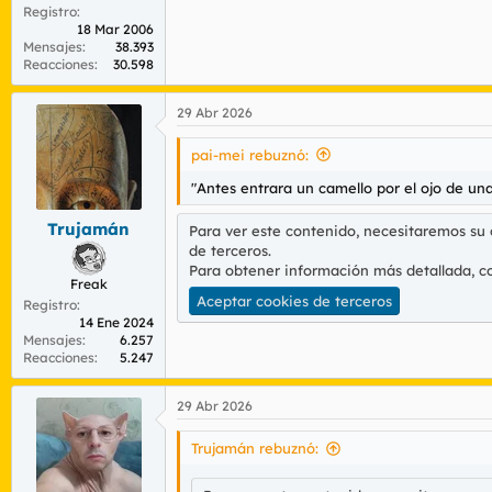
Registro
18 Mar 2006
Mensajes
38.393
Reacciones
30.598
29 Abr 2026
pai-mei rebuznó:
"Antes entrara un camello por el ojo de una
Trujamán
Para ver este contenido, necesitaremos su
de terceros.
Para obtener información más detallada, c
Freak
Aceptar cookies de terceros
Registro
14 Ene 2024
Mensajes
6.257
Reacciones
5.247
29 Abr 2026
Trujamán rebuznó: