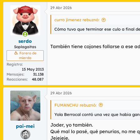
a
29 Abr 2026
c
c
i
curro jimenez rebuznó:
o
n
Cómo tuvo que terminar ese culo a final d
e
s
serdo
:
También tiene cojones follarse a ese a
Soplagaitas
Forero de
mierda
Registro
15 May 2013
Mensajes
31.138
Reacciones
48.087
29 Abr 2026
FUMANCHU rebuznó:
Yola Berrocal contó una vez que habia gan
Joder, yo también.
pai-mei
Qué mal lo pasé, qué penurias, no me qu
Jejejeje.