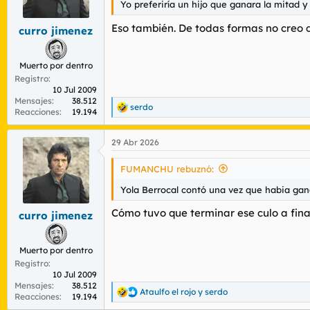
Yo preferiría un hijo que ganara la mitad 
r
n
d
i
Eso también. De todas formas no creo 
curro jimenez
e
c
l
i
t
o
Muerto por dentro
e
Registro
m
10 Jul 2009
a
Mensajes
38.512
serdo
R
Reacciones
19.194
e
a
29 Abr 2026
c
c
i
FUMANCHU rebuznó:
o
n
Yola Berrocal contó una vez que habia gan
e
s
Cómo tuvo que terminar ese culo a fina
curro jimenez
:
Muerto por dentro
Registro
10 Jul 2009
Mensajes
38.512
Ataulfo el rojo
y
serdo
R
Reacciones
19.194
e