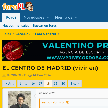
Foros
Novedades
Miembros
Nuevos mensajes
Buscar en foros
Foros
GENERAL
Foro General
EL CENTRO DE MADRID (vivir en)
I
F
THORNDIKE
14 Ene 2026
n
e
Ant.
1
…
16
17
18
19
20
Sig.
i
c
c
h
i
a
28 Abr 2026
a
d
d
e
serdo rebuznó:
o
i