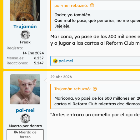
i
pai-mei rebuznó:
o
n
Joder, yo también.
e
Qué mal lo pasé, qué penurias, no me quier
s
Jejejeje.
Trujamán
:
Maricona, yo pasé de los 300 millones
Freak
y a jugar a las cartas al Reform Club m
Registro
14 Ene 2024
Mensajes
6.257
pai-mei
R
Reacciones
5.247
e
a
29 Abr 2026
c
c
i
Trujamán rebuznó:
o
n
Maricona, yo pasé de los 300 millones en 2
e
cartas al Reform Club mientras decidíamos 
s
pai-mei
:
"Antes entrara un camello por el ojo de
Muerto por dentro
Mierda de
forero