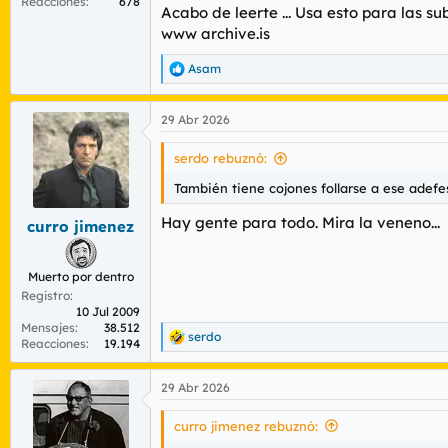
Reacciones
678
Acabo de leerte ... Usa esto para las s
www archive.is
Asam
R
e
a
29 Abr 2026
c
c
i
serdo rebuznó:
o
n
También tiene cojones follarse a ese adefe
e
s
Hay gente para todo. Mira la veneno...
curro jimenez
:
Muerto por dentro
Registro
10 Jul 2009
Mensajes
38.512
serdo
R
Reacciones
19.194
e
a
29 Abr 2026
c
c
i
curro jimenez rebuznó:
o