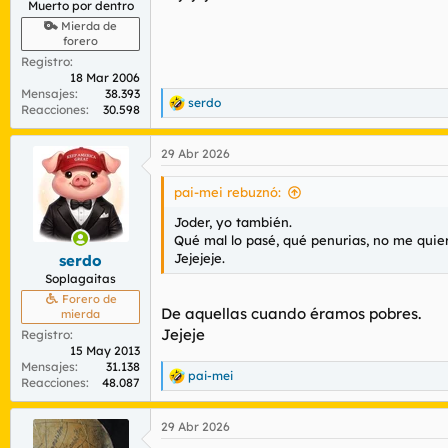
Muerto por dentro
Mierda de
forero
Registro
18 Mar 2006
Mensajes
38.393
serdo
R
Reacciones
30.598
e
a
29 Abr 2026
c
c
i
pai-mei rebuznó:
o
n
Joder, yo también.
e
Qué mal lo pasé, qué penurias, no me quier
s
Jejejeje.
serdo
:
Soplagaitas
Forero de
De aquellas cuando éramos pobres.
mierda
Jejeje
Registro
15 May 2013
Mensajes
31.138
pai-mei
R
Reacciones
48.087
e
a
29 Abr 2026
c
c