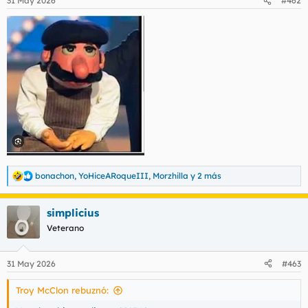
31 May 2026
#462
bonachon
,
YoHiceARoqueIII
,
Morzhilla
y 2 más
R
e
a
simplicius
c
c
Veterano
i
o
n
31 May 2026
#463
e
s
Troy McClon rebuznó:
: