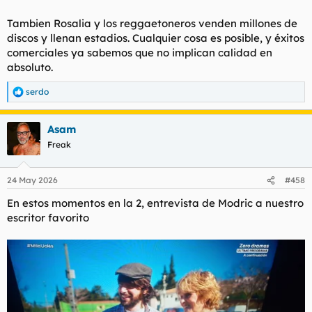
Tambien Rosalia y los reggaetoneros venden millones de
discos y llenan estadios. Cualquier cosa es posible, y éxitos
comerciales ya sabemos que no implican calidad en
absoluto.
serdo
R
e
a
Asam
c
c
Freak
i
o
n
24 May 2026
#458
e
s
En estos momentos en la 2, entrevista de Modric a nuestro
:
escritor favorito