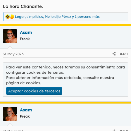
La hora Chanante.
Leger
,
simplicius
,
Me lo dijo Pérez
y 1 persona más
R
e
a
Asam
c
c
Freak
i
o
n
31 May 2026
#461
e
s
:
Para ver este contenido, necesitaremos su consentimiento para
configurar cookies de terceros.
Para obtener información más detallada, consulte nuestra
página de cookies
.
Aceptar cookies de terceros
Asam
Freak