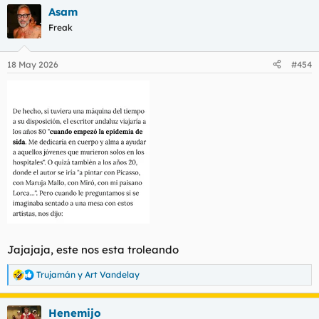
a
Asam
c
c
Freak
i
o
n
18 May 2026
#454
e
s
:
Jajajaja, este nos esta troleando
Trujamán
y
Art Vandelay
R
e
a
Henemijo
c