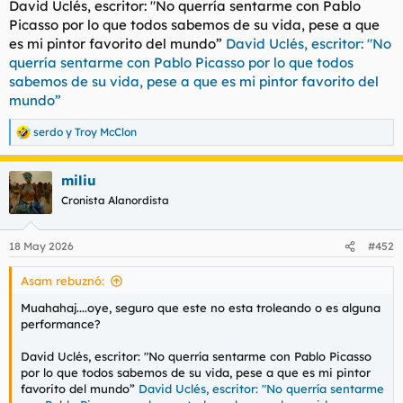
David Uclés, escritor: "No querría sentarme con Pablo
t
o
e
Picasso por lo que todos sabemos de su vida, pese a que
m
es mi pintor favorito del mundo”
David Uclés, escritor: "No
a
querría sentarme con Pablo Picasso por lo que todos
sabemos de su vida, pese a que es mi pintor favorito del
mundo”
serdo
y
Troy McClon
R
e
a
miliu
c
c
Cronista Alanordista
i
o
n
18 May 2026
#452
e
s
Asam rebuznó:
:
Muahahaj....oye, seguro que este no esta troleando o es alguna
performance?
David Uclés, escritor: "No querría sentarme con Pablo Picasso
por lo que todos sabemos de su vida, pese a que es mi pintor
favorito del mundo”
David Uclés, escritor: "No querría sentarme