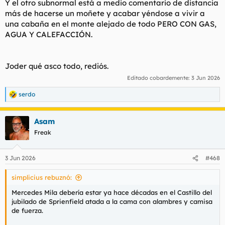
Y el otro subnormal está a medio comentario de distancia
más de hacerse un moñete y acabar yéndose a vivir a
una cabaña en el monte alejado de todo PERO CON GAS,
AGUA Y CALEFACCIÓN.
Joder qué asco todo, rediós.
Editado cobardemente:
3 Jun 2026
serdo
R
e
a
Asam
c
c
Freak
i
o
n
3 Jun 2026
#468
e
s
simplicius rebuznó:
:
Mercedes Mila debería estar ya hace décadas en el Castillo del
jubilado de Sprienfield atada a la cama con alambres y camisa
de fuerza.