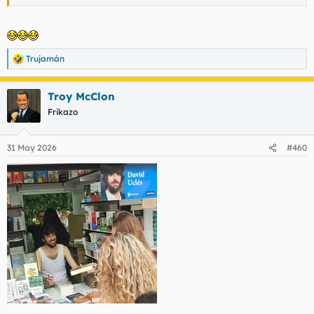
Trujamán
R
e
a
Troy McClon
c
c
Frikazo
i
o
n
31 May 2026
#460
e
s
: