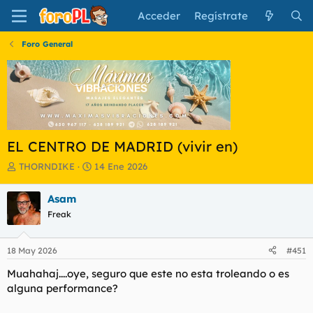
Acceder
Regístrate
Foro General
EL CENTRO DE MADRID (vivir en)
I
F
THORNDIKE
14 Ene 2026
n
e
i
c
Asam
c
h
Freak
i
a
a
d
d
e
18 May 2026
#451
o
i
r
n
Muahahaj....oye, seguro que este no esta troleando o es
d
i
alguna performance?
e
c
l
i