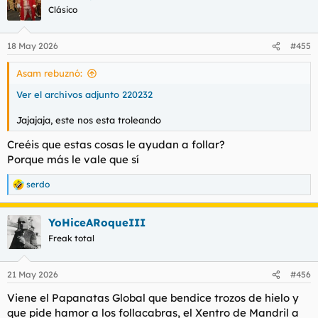
c
Clásico
i
o
n
18 May 2026
#455
e
s
Asam rebuznó:
:
Ver el archivos adjunto 220232
Jajajaja, este nos esta troleando
Creéis que estas cosas le ayudan a follar?
Porque más le vale que sí
serdo
R
e
a
YoHiceARoqueIII
c
c
Freak total
i
o
n
21 May 2026
#456
e
s
Viene el Papanatas Global que bendice trozos de hielo y
:
que pide hamor a los follacabras, el Xentro de Mandril a