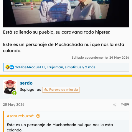
Está saliendo su pueblo, su caravana todo hipster.
Este es un personaje de Muchachada nui que nos la esta
colando.
Editado cobardemente:
24 May 2026
YoHiceARoqueIII
,
Trujamán
,
simplicius
y 2 más
R
e
a
serdo
c
c
Soplagaitas
Forero de mierda
i
o
n
25 May 2026
#459
e
s
Asam rebuznó:
:
Este es un personaje de Muchachada nui que nos la esta
colando.