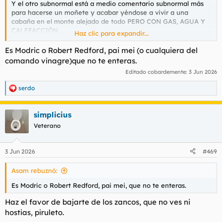
Y el otro subnormal está a medio comentario subnormal más
para hacerse un moñete y acabar yéndose a vivir a una
cabaña en el monte alejado de todo PERO CON GAS, AGUA Y
CALEFACCIÓN.
Haz clic para expandir...
Es Modric o Robert Redford, pai mei (o cualquiera del
Joder qué asco todo, rediós.
comando vinagre)que no te enteras.
Editado cobardemente:
3 Jun 2026
serdo
R
e
a
simplicius
c
c
Veterano
i
o
n
3 Jun 2026
#469
e
s
Asam rebuznó:
:
Es Modric o Robert Redford, pai mei, que no te enteras.
Haz el favor de bajarte de los zancos, que no ves ni
hostias, piruleto.