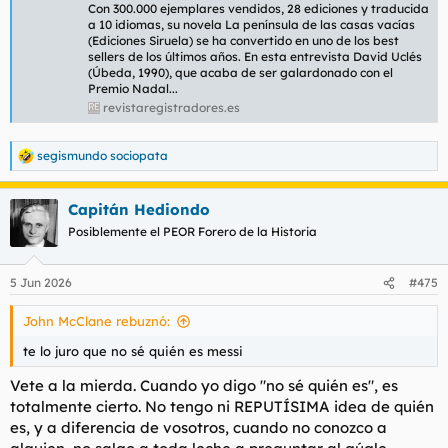
Con 300.000 ejemplares vendidos, 28 ediciones y traducida
a 10 idiomas, su novela La península de las casas vacías
(Ediciones Siruela) se ha convertido en uno de los best
sellers de los últimos años. En esta entrevista David Uclés
(Úbeda, 1990), que acaba de ser galardonado con el
Premio Nadal...
revistaregistradores.es
segismundo sociopata
R
e
a
Capitán Hediondo
c
c
Posiblemente el PEOR Forero de la Historia
i
o
n
5 Jun 2026
#475
e
s
John McClane rebuznó:
:
te lo juro que no sé quién es messi
Vete a la mierda. Cuando yo digo "no sé quién es", es
totalmente cierto. No tengo ni REPUTÍSIMA idea de quién
es, y a diferencia de vosotros, cuando no conozco a