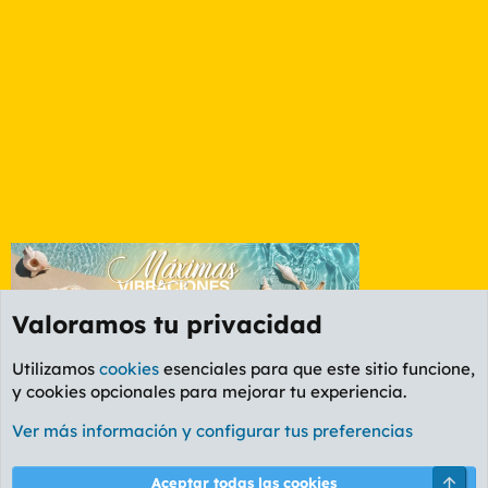
Valoramos tu privacidad
Utilizamos
cookies
esenciales para que este sitio funcione,
y cookies opcionales para mejorar tu experiencia.
Foro General
Ver más información y configurar tus preferencias
Cookies
PL OLDSTYLE AMARILLO
Cambiar fuente
Español (ES)
Arri
Aceptar todas las cookies