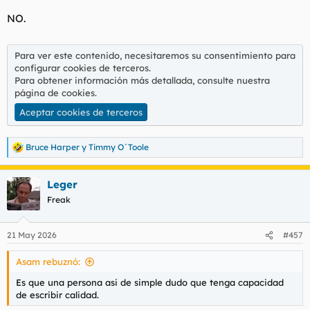
NO.
Para ver este contenido, necesitaremos su consentimiento para
configurar cookies de terceros.
Para obtener información más detallada, consulte nuestra
página de cookies
.
Aceptar cookies de terceros
Bruce Harper
y
Timmy O´Toole
R
e
a
Leger
c
c
Freak
i
o
n
21 May 2026
#457
e
s
Asam rebuznó:
:
Es que una persona asi de simple dudo que tenga capacidad
de escribir calidad.