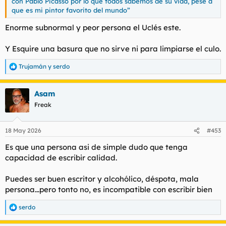
con Pablo Picasso por lo que todos sabemos de su vida, pese a
que es mi pintor favorito del mundo”
Enorme subnormal y peor persona el Uclés este.
Y Esquire una basura que no sirve ni para limpiarse el culo.
Trujamán
y
serdo
R
e
a
Asam
c
c
Freak
i
o
n
18 May 2026
#453
e
s
Es que una persona asi de simple dudo que tenga
:
capacidad de escribir calidad.
Puedes ser buen escritor y alcohólico, déspota, mala
persona...pero tonto no, es incompatible con escribir bien
serdo
R
e