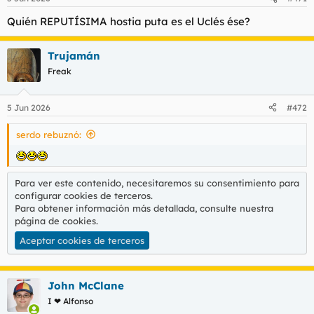
e
s
Quién REPUTÍSIMA hostia puta es el Uclés ése?
:
Trujamán
Freak
5 Jun 2026
#472
serdo rebuznó:
Para ver este contenido, necesitaremos su consentimiento para
configurar cookies de terceros.
Para obtener información más detallada, consulte nuestra
página de cookies
.
Aceptar cookies de terceros
John McClane
I ❤ Alfonso