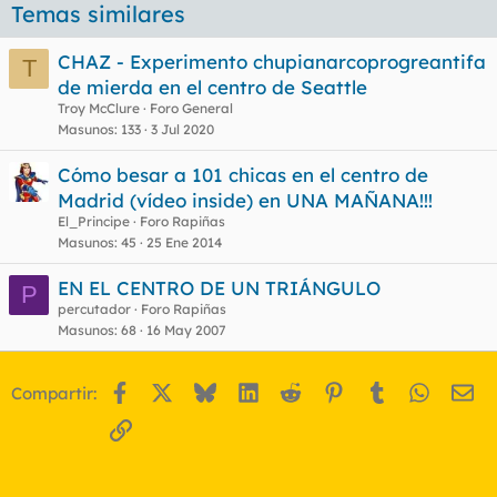
Temas similares
CHAZ - Experimento chupianarcoprogreantifa
T
de mierda en el centro de Seattle
Troy McClure
Foro General
Masunos
133
3 Jul 2020
Cómo besar a 101 chicas en el centro de
Madrid (vídeo inside) en UNA MAÑANA!!!
El_Principe
Foro Rapiñas
Masunos
45
25 Ene 2014
EN EL CENTRO DE UN TRIÁNGULO
P
percutador
Foro Rapiñas
Masunos
68
16 May 2007
Facebook
X
Bluesky
LinkedIn
Reddit
Pinterest
Tumblr
WhatsA
Em
Compartir:
Enlace