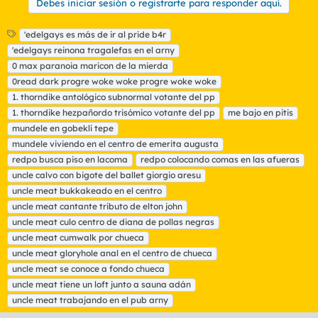
Debes iniciar sesión o registrarte para responder aquí.
E
'edelgays es más de ir al pride b4r
t
'edelgays reinona tragalefas en el arny
i
0 max paranoia maricon de la mierda
q
0read dark progre woke woke progre woke woke
u
1. thorndike antológico subnormal votante del pp
e
t
1. thorndike hezpañordo trisómico votante del pp
me bajo en pitis
a
mundele en gobekli tepe
s
mundele viviendo en el centro de emerita augusta
redpo busca piso en lacoma
redpo colocando comas en las afueras
uncle calvo con bigote del ballet giorgio aresu
uncle meat bukkakeado en el centro
uncle meat cantante tributo de elton john
uncle meat culo centro de diana de pollas negras
uncle meat cumwalk por chueca
uncle meat gloryhole anal en el centro de chueca
uncle meat se conoce a fondo chueca
uncle meat tiene un loft junto a sauna adán
uncle meat trabajando en el pub arny