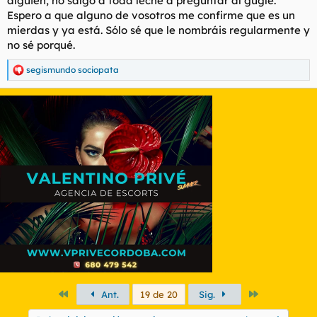
alguien, no salgo a toda leche a preguntar al gúgle.
Espero a que alguno de vosotros me confirme que es un
mierdas y ya está. Sólo sé que le nombráis regularmente y
no sé porqué.
segismundo sociopata
R
e
a
c
c
i
o
n
e
s
:
Primero
Último
Ant.
19 de 20
Sig.