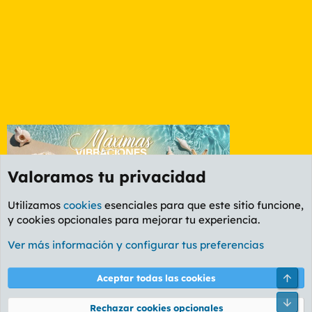
Valoramos tu privacidad
Utilizamos
cookies
esenciales para que este sitio funcione,
y cookies opcionales para mejorar tu experiencia.
Manfloros, mancuernas y velocípedos
Ver más información y configurar tus preferencias
Cookies
PL OLDSTYLE AMARILLO
Cambiar fuente
Español (ES)
Arri
Aceptar todas las cookies
Contáctanos
Términos y reglas
Política de privacidad
Ayuda
R
Pie
S
Rechazar cookies opcionales