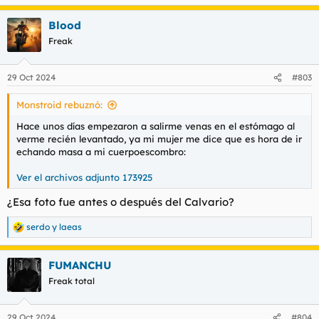
e
a
Blood
c
c
Freak
i
o
n
29 Oct 2024
#803
e
s
Monstroid rebuznó:
:
Hace unos días empezaron a salirme venas en el estómago al
verme recién levantado, ya mi mujer me dice que es hora de ir
echando masa a mi cuerpoescombro:
Ver el archivos adjunto 173925
¿Esa foto fue antes o después del Calvario?
serdo
y
laeas
R
e
a
FUMANCHU
c
c
Freak total
i
o
n
29 Oct 2024
#804