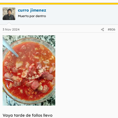
e
a
curro jimenez
c
c
Muerto por dentro
i
o
n
3 Nov 2024
#806
e
s
:
Vaya tarde de follos llevo