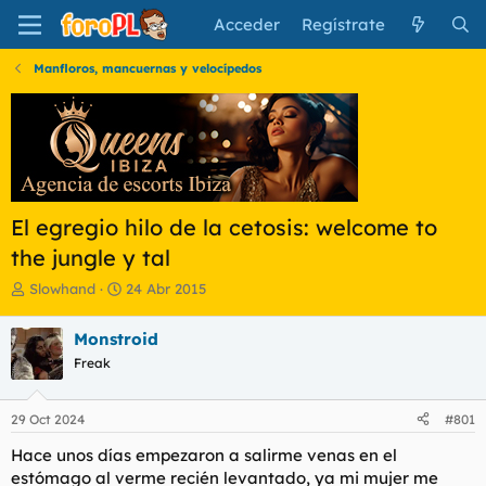
Acceder
Regístrate
Manfloros, mancuernas y velocípedos
El egregio hilo de la cetosis: welcome to
the jungle y tal
I
F
Slowhand
24 Abr 2015
n
e
i
c
Monstroid
c
h
Freak
i
a
a
d
d
e
29 Oct 2024
#801
o
i
r
n
Hace unos días empezaron a salirme venas en el
d
i
estómago al verme recién levantado, ya mi mujer me
e
c