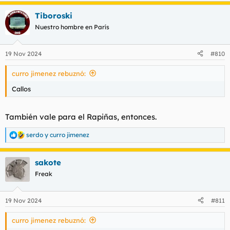
Tiboroski
Nuestro hombre en París
19 Nov 2024
#810
curro jimenez rebuznó:
Callos
También vale para el Rapiñas, entonces.
serdo
y
curro jimenez
R
e
a
sakote
c
c
Freak
i
o
n
19 Nov 2024
#811
e
s
curro jimenez rebuznó:
: