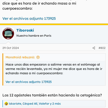
dice que es hora de ir echando masa a mi
l
i
cuerpoescombro:
t
o
e
m
Ver el archivos adjunto 173925
a
Tiboroski
Nuestro hombre en París
29 Oct 2024
#802
Monstroid rebuznó:
Hace unos días empezaron a salirme venas en el estómago al
verme recién levantado, ya mi mujer me dice que es hora de ir
echando masa a mi cuerpoescombro:
Ver el archivos adjunto 173925
Los 12 apóstoles también están haciendo la cetogénica?
iskariote
,
Césped Alí
,
Valefor
y 2 más
R