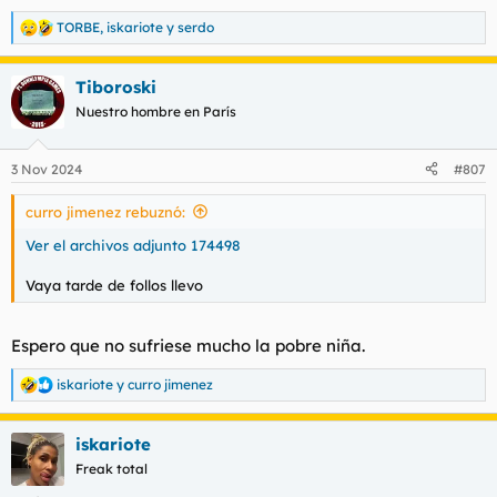
TORBE
,
iskariote
y
serdo
R
e
a
Tiboroski
c
c
Nuestro hombre en París
i
o
n
3 Nov 2024
#807
e
s
curro jimenez rebuznó:
:
Ver el archivos adjunto 174498
Vaya tarde de follos llevo
Espero que no sufriese mucho la pobre niña.
iskariote
y
curro jimenez
R
e
a
iskariote
c
c
Freak total
i