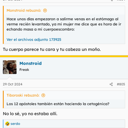
e
s
Monstroid rebuznó:
:
Hace unos días empezaron a salirme venas en el estómago al
verme recién levantado, ya mi mujer me dice que es hora de ir
echando masa a mi cuerpoescombro:
Ver el archivos adjunto 173925
Tu cuerpo parece tu cara y tu cabeza un moño.
Monstroid
Freak
29 Oct 2024
#805
Tiboroski rebuznó:
Los 12 apóstoles también están haciendo la cetogénica?
No lo sé, yo no estaba allí.
serdo
R