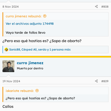
o
n
8 Nov 2024
#808
e
s
curro jimenez rebuznó:
:
Ver el archivos adjunto 174498
Vaya tarde de follos llevo
¿Pero eso qué hostias es? ¿Sopa de aborto?
Sonic88
,
Césped Alí
,
serdo
y 1 persona más
R
e
a
curro jimenez
c
c
Muerto por dentro
i
o
n
19 Nov 2024
#809
e
s
iskariote rebuznó:
:
¿Pero eso qué hostias es? ¿Sopa de aborto?
Callos