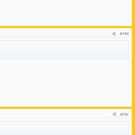
#780
#781