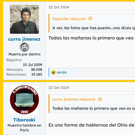
a
22 Oct 2024
c
c
i
Pepinillo rebuznó:
o
n
A ver, las fotos que has puesto...nos dices 
e
s
Todas las mañanas lo primero que veo
curro jimenez
:
Muerto por dentro
Registro
10 Jul 2009
Mensajes
38.508
serdo
R
Reacciones
19.185
e
a
22 Oct 2024
c
c
i
curro jimenez rebuznó:
o
n
Todas las mañanas lo primero que veo es 
e
s
Tiboroski
:
Es una forma de hablarnos del Ohio de
Nuestro hombre en
París