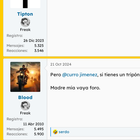
r
n
d
i
Tipton
e
c
l
i
t
o
Freak
e
Registro
m
26 Dic 2023
a
Mensajes
5.325
Reacciones
3.546
21 Oct 2024
Pero
@curro jimenez
, si tienes un trip
Madre mía vaya foro.
Blood
Freak
Registro
11 Abr 2010
Mensajes
5.495
serdo
R
Reacciones
5.900
e