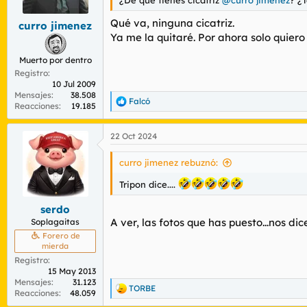
Qué va, ninguna cicatriz.
curro jimenez
Ya me la quitaré. Por ahora solo quiero 
Muerto por dentro
Registro
10 Jul 2009
Mensajes
38.508
Falcó
R
Reacciones
19.185
e
a
22 Oct 2024
c
c
i
curro jimenez rebuznó:
o
n
Tripon dice....
e
s
serdo
:
A ver, las fotos que has puesto...nos dic
Soplagaitas
Forero de
mierda
Registro
15 May 2013
Mensajes
31.123
TORBE
R
Reacciones
48.059
e