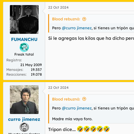
a
22 Oct 2024
c
c
i
Blood rebuznó:
o
n
Pero
@curro jimenez
, si tienes un tripón q
e
s
Si le agregas los kilos que ha dicho per
FUMANCHU
:
Freak total
Registro
21 May 2009
Mensajes
19.557
Reacciones
19.078
22 Oct 2024
Blood rebuznó:
Pero
@curro jimenez
, si tienes un tripón q
Madre mía vaya foro.
curro jimenez
Tripon dice....