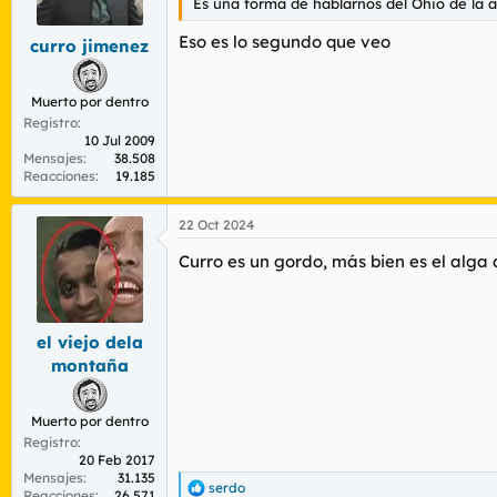
Es una forma de hablarnos del Ohio de la 
Eso es lo segundo que veo
curro jimenez
Muerto por dentro
Registro
10 Jul 2009
Mensajes
38.508
Reacciones
19.185
22 Oct 2024
Curro es un gordo, más bien es el alga
el viejo dela
montaña
Muerto por dentro
Registro
20 Feb 2017
Mensajes
31.135
serdo
R
Reacciones
26.571