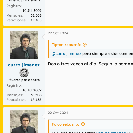
Muerto por dentro
Registro
10 Jul 2009
Mensajes
38.508
Reacciones
19.185
22 Oct 2024
Tipton rebuznó:
@curro jimenez
pero siempre estás comie
Dos o tres veces al día. Según la sema
curro jimenez
Muerto por dentro
Registro
10 Jul 2009
Mensajes
38.508
Reacciones
19.185
22 Oct 2024
Falcó rebuznó:
¿De qué tienes cicatriz
@curro jimenez
? ¿