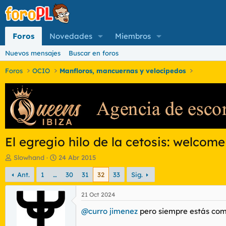
Foros
Novedades
Miembros
Nuevos mensajes
Buscar en foros
Foros
OCIO
Manfloros, mancuernas y velocípedos
El egregio hilo de la cetosis: welcome 
I
F
Slowhand
24 Abr 2015
n
e
Ant.
1
…
30
31
32
33
Sig.
i
c
c
h
i
a
21 Oct 2024
a
d
@curro jimenez
pero siempre estás co
d
e
o
i