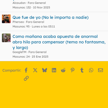
Alcaudon
Foro General
o
Masunos
132
10 Nov 2025
Que fue de yo (No le importa a nadie)
Pherseo
Foro General
Masunos
95
Lunes a las 03:11
Como mañana acaba apuesta de anormal
abro hilo para compensar (tema no fantasma,
y largo)
GoogleTM
Foro General
Masunos
24
25 Ene 2025
Facebook
X
Bluesky
LinkedIn
Reddit
Pinterest
Tumblr
WhatsA
Em
Compartir:
Enlace