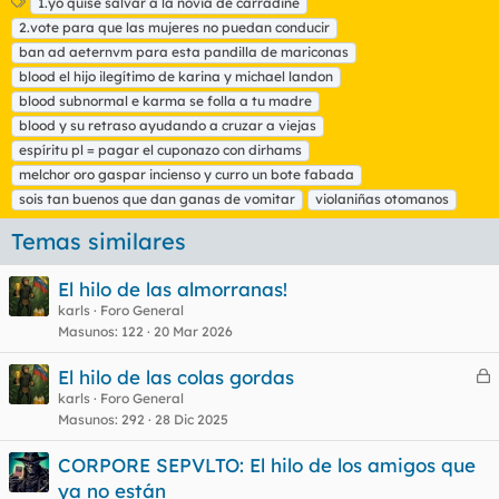
E
1.yo quise salvar a la novia de carradine
t
2.vote para que las mujeres no puedan conducir
i
ban ad aeternvm para esta pandilla de mariconas
q
blood el hijo ilegítimo de karina y michael landon
u
blood subnormal e karma se folla a tu madre
e
t
blood y su retraso ayudando a cruzar a viejas
a
espíritu pl = pagar el cuponazo con dirhams
s
melchor oro gaspar incienso y curro un bote fabada
sois tan buenos que dan ganas de vomitar
violaniñas otomanos
Temas similares
El hilo de las almorranas!
karls
Foro General
Masunos
122
20 Mar 2026
El hilo de las colas gordas
e
karls
Foro General
Masunos
292
28 Dic 2025
r
r
CORPORE SEPVLTO: El hilo de los amigos que
ya no están