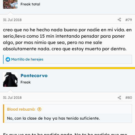
Freak total
31 Jul 2018
#79
creo que no he hecho nada bueno por nadie en mi vida. en
serio,llevo como 15 min intentando pensdar para poner
algo, por mas nimio que sea, pero no me sale
absolutamente nada. creo que estoy muerto por dentro.
Martillo de herejes
R
e
a
Pontecorvo
c
c
Freak
i
o
n
31 Jul 2018
#80
e
s
Blood rebuznó:
:
No, con la clase de hoy ya has tenido suficiente.
Es que yo no te he pedido nada. No te he pedido que me