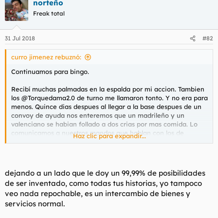
norteño
Freak total
31 Jul 2018
#82
curro jimenez rebuznó:
Continuamos para bingo.
Recibí muchas palmadas en la espalda por mi accion. Tambien
los @Torquedama2.0 de turno me llamaron tonto. Y no era para
menos. Quince dias despues al llegar a la base despues de un
convoy de ayuda nos enteremos que un madrileño y un
valenciano se habian follado a dos crias por mas comida. Lo
comunicamos a nuestros mandos que hablan con los de
Haz clic para expandir...
logistica, que era a donde pertencian esa chusma. Por lo que
pudimos ver en los dias siguientes es que los dos personajes
seguian igual, no sabemos si les llamaron la atencion, no
querian que se corriera la voz o que cojones pasaba. El caso es
dejando a un lado que le doy un 99,99% de posibilidades
que nostros eramos los que protegiamos a esa gente cada vez
de ser inventado, como todas tus historias, yo tampoco
que saliamos de reparto y no hacia ninguna gracia. Despues
veo nada repochable, es un intercambio de bienes y
de un nuevo convoy nos enteramos que otros dos camioneros,
servicios normal.
otro madrileño y un gallego se habian follado a dos o tres
mujeres por comida, y encima en los camiones.