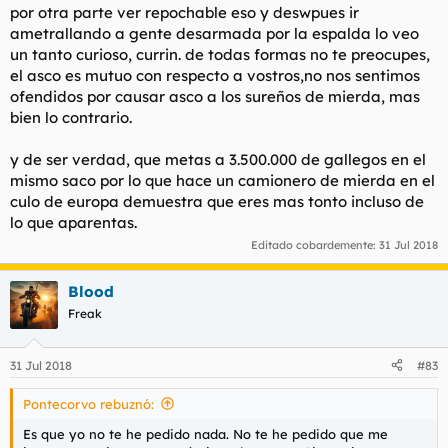
por otra parte ver repochable eso y deswpues ir
Volvemos a informar a nuestros mandos y estos se rebotan
ametrallando a gente desarmada por la espalda lo veo
cosa mala. Nos dicen que no estan dispuestos a proteger a
un tanto curioso, currin. de todas formas no te preocupes,
gente que abusa de la poblacion, que sus mandos toman
el asco es mutuo con respecto a vostros,no nos sentimos
cartas en el asunto o la tomabamos nosotros. Vuelven a hablar
ofendidos por causar asco a los sureños de mierda, mas
con ellos y se lía la cosa un poco. A los otros no les hace gracia
que les llamen la atencion, pero tampoco hacen nada con esos
bien lo contrario.
personajes, por lo que nos dicen que las medidas las vamos a
tomar nosotros. Cosa que nos luce lo mas grande
y de ser verdad, que metas a 3.500.000 de gallegos en el
mismo saco por lo que hace un camionero de mierda en el
Se nos da carta blanca para impartir justicia a los cuatro
culo de europa demuestra que eres mas tonto incluso de
elementos. Despues de cenar vamos a por el madrileño y el
lo que aparentas.
valenciano que estaban en el mismo corimec. Los sacamos a
hostias y los inflamos a puñetazos y patadas. Nada de uno
Editado cobardemente:
31 Jul 2018
contra uno, no. Diez contra los dos. Para que sepan los que es
el abuso, para que sufran la impotencia en su cuerpo. Allí los
Blood
dejamos llorando, tirados en el suelo doloridos, meados y
pidiendo perdon a la vez que juraban que no volverian a
Freak
hacerlo mas. Nos vamos rapidamente a por los otros dos.
Entramos al corimec y los sacamos tambien a base de palos
mientras preguntan que pollas pasa. Os vamos a enseñar a
31 Jul 2018
#83
abusar de los debiles, les dijimos. Los pateamos en el suelo sin
misericordia. Pero solo el madrileño pedía perdon. Lo dejamo
Pontecorvo rebuznó:
inflado y la tomamos con el gallego que solo decia que carallo
Es que yo no te he pedido nada. No te he pedido que me
habia hecho mal. El cabron no veia nada reprochable en lo que