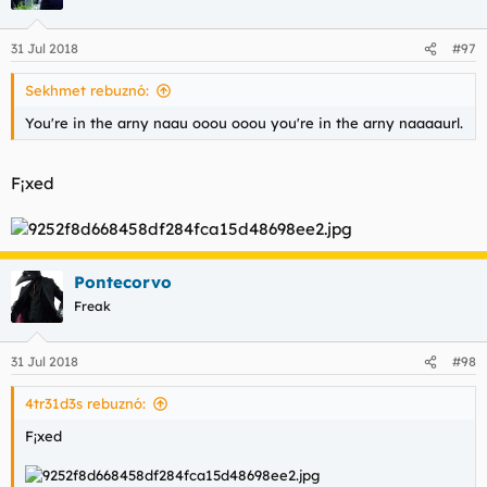
31 Jul 2018
#97
Sekhmet rebuznó:
You're in the arny naau ooou ooou you're in the arny naaaaurl.
F¡xed
Pontecorvo
Freak
31 Jul 2018
#98
4tr31d3s rebuznó:
F¡xed