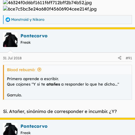
Monstroid
y
Nikoro
R
e
a
Pontecorvo
c
c
Freak
i
o
n
31 Jul 2018
#91
e
s
Blood rebuznó:
:
Primero aprende a escribir.
Que cojones "Y si te
atañes
a responder lo que he dicho..."
Garrulo.
Sí. Atañer, sinónimo de corresponder e incumbir. ¿Y?
Pontecorvo
Freak