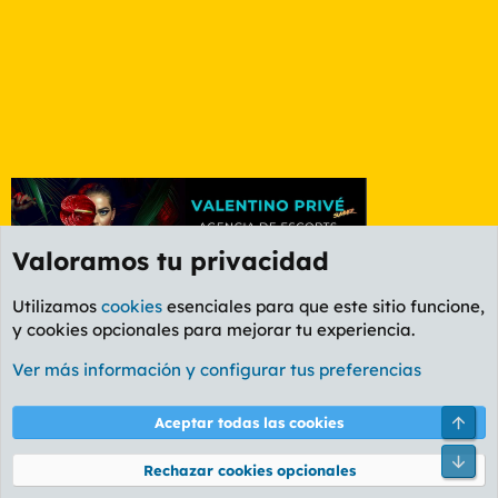
Valoramos tu privacidad
Utilizamos
cookies
esenciales para que este sitio funcione,
y cookies opcionales para mejorar tu experiencia.
Foro General
Ver más información y configurar tus preferencias
Cookies
PL OLDSTYLE AMARILLO
Cambiar fuente
Español (ES)
Arri
Aceptar todas las cookies
Contáctanos
Términos y reglas
Política de privacidad
Ayuda
R
Pie
S
Rechazar cookies opcionales
S
®
Community platform by XenForo
© 2010-2026 XenForo Ltd.