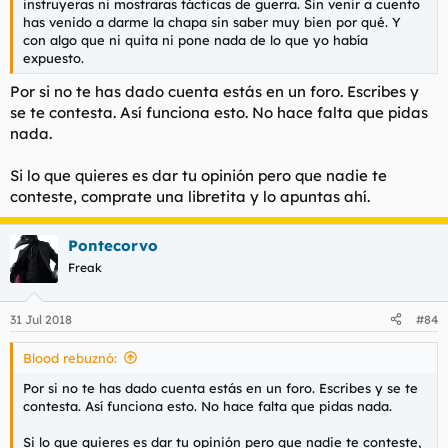
instruyeras ni mostraras tácticas de guerra. Sin venir a cuento
habia hecho, decia que eso era lo normal. Pues volvimos a
has venido a darme la chapa sin saber muy bien por qué. Y
patearlo por miserable. Cuando vimos que era un despojo nos
con algo que ni quita ni pone nada de lo que yo había
fuimos adviertiendo a todos los de logistica que miraban que
expuesto.
eso era lo que había si a alguien mas se le ocurria abusar de su
posicion.
Por si no te has dado cuenta estás en un foro. Escribes y
se te contesta. Así funciona esto. No hace falta que pidas
No habíamos llegado a nuestros corimec y ya estaba el lio
nada.
montado. Vinieron varios oficiales a por nosotros y tuvieron
que salir los nuestros a ponerse en medio, casi llegan a las
manos. Todo amenezas de unos a otros. Se repetía lo mismo
Si lo que quieres es dar tu opinión pero que nadie te
todo el rato por parte de unos y otros, vamos a dar parte
conteste, comprate una libretita y lo apuntas ahí.
mañana y os vais a enterar. Al dia siguiente otra vez lío a la
hora de formar. Los mandos asediando al coronel, este
cagandose en dios y dicendo que los iba a mandar a todos a
Pontecorvo
España...... Despues de romper filas llama a unos y a otros. 20
Freak
dias despues en el primer avion que salio para España iban
montados los cuatro elementos, un sargento y un capitan de
vuelta por espabilados
31 Jul 2018
#84
Desde entoces les tengo tanto asco a los gallegos. No tiene
Blood rebuznó:
principios, ni moral. No se distinguen de los negros que
saltaron la valla el otro dia. No se les puede considerar ni
Por si no te has dado cuenta estás en un foro. Escribes y se te
personas
contesta. Así funciona esto. No hace falta que pidas nada.
Si lo que quieres es dar tu opinión pero que nadie te conteste,