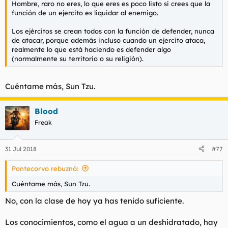
Hombre, raro no eres, lo que eres es poco listo si crees que la
l
i
función de un ejercito es liquidar al enemigo.
t
o
e
Los ejércitos se crean todos con la función de defender, nunca
m
de atacar, porque además incluso cuando un ejercito ataca,
a
realmente lo que está haciendo es defender algo
(normalmente su territorio o su religión).
Cuéntame más, Sun Tzu.
Blood
Freak
31 Jul 2018
#77
Pontecorvo rebuznó:
Cuéntame más, Sun Tzu.
No, con la clase de hoy ya has tenido suficiente.
Los conocimientos, como el agua a un deshidratado, hay