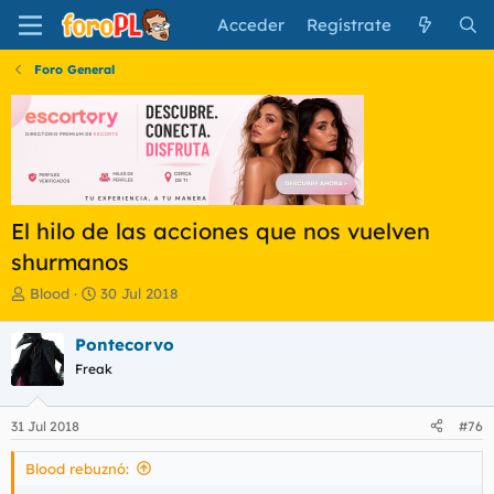
Acceder
Regístrate
Foro General
El hilo de las acciones que nos vuelven
shurmanos
I
F
Blood
30 Jul 2018
n
e
i
c
Pontecorvo
c
h
Freak
i
a
a
d
d
e
31 Jul 2018
#76
o
i
r
n
Blood rebuznó:
d
i
e
c