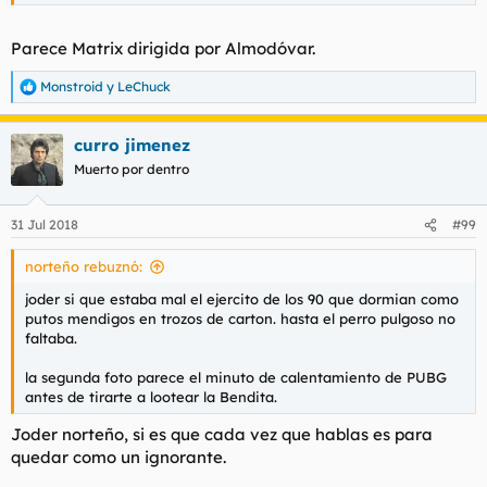
Parece Matrix dirigida por Almodóvar.
Monstroid
y
LeChuck
R
e
a
curro jimenez
c
c
Muerto por dentro
i
o
n
31 Jul 2018
#99
e
s
norteño rebuznó:
:
joder si que estaba mal el ejercito de los 90 que dormian como
putos mendigos en trozos de carton. hasta el perro pulgoso no
faltaba.
la segunda foto parece el minuto de calentamiento de PUBG
antes de tirarte a lootear la Bendita.
Joder norteño, si es que cada vez que hablas es para
quedar como un ignorante.