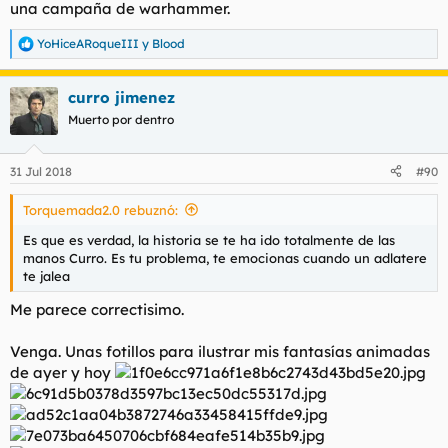
una campaña de warhammer.
YoHiceARoqueIII
y
Blood
R
e
a
curro jimenez
c
c
Muerto por dentro
i
o
n
31 Jul 2018
#90
e
s
Torquemada2.0 rebuznó:
:
Es que es verdad, la historia se te ha ido totalmente de las
manos Curro. Es tu problema, te emocionas cuando un adlatere
te jalea
Me parece correctisimo.
Venga. Unas fotillos para ilustrar mis fantasías animadas
de ayer y hoy