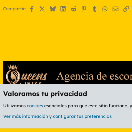
Facebook
X
Bluesky
LinkedIn
Reddit
Pinterest
Tumblr
WhatsApp
Email
E
Compartir:
Valoramos tu privacidad
Foros
OCIO
Foro Ocio y Cultura
Utilizamos
cookies
esenciales para que este sitio funcione, 
Cookies
PL OLDSTYLE AMARILLO
Cambiar fuente
Ver más información y configurar tus preferencias