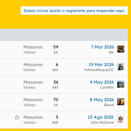
Debes iniciar sesión o registrarte para responder aquí.
Masunos
59
7 Mar 2026
Visitas
2K
Slk
Masunos
6
19 Mar 2026
Visitas
362
YoHiceARoqueIII
Masunos
36
4 May 2026
Visitas
683
Lord90s
Masunos
70
8 May 2026
Visitas
1K
Blood
C
Masunos
3
15 Ago 2025
e
Visitas
405
John McClane
r