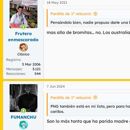
18 May 2021
Pardillo de 1ª rebuznó:
Pensándolo bien, nadie propuso darle una b
mas alla de bromitas... no. Los australia
Frutero
enmascarado
Clásico
Registro
5 Mar 2006
Mensajes
3.121
Reacciones
544
7 Jun 2024
Pardillo de 1ª rebuznó:
PNG también está en mi lista, pero para h
carillos.
FUMANCHU
Son lo más tonto que ha parido madre 