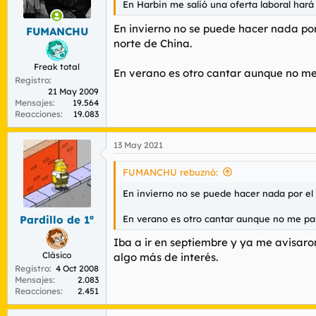
En Harbin me salió una oferta laboral hará
r
n
d
i
En invierno no se puede hacer nada po
FUMANCHU
e
c
norte de China.
l
i
t
o
Freak total
e
En verano es otro cantar aunque no me 
Registro
m
21 May 2009
a
Mensajes
19.564
Reacciones
19.083
13 May 2021
FUMANCHU rebuznó:
En invierno no se puede hacer nada por el
En verano es otro cantar aunque no me par
Pardillo de 1ª
Iba a ir en septiembre y ya me avisaro
Clásico
algo más de interés.
Registro
4 Oct 2008
Mensajes
2.083
Reacciones
2.451