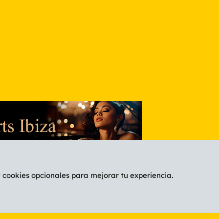
nlace
y cookies opcionales para mejorar tu experiencia.
Español (ES)
C
®
Community platform by XenForo
© 2010-2026 XenForo Ltd.