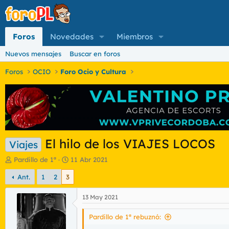
Foros
Novedades
Miembros
Nuevos mensajes
Buscar en foros
Foros
OCIO
Foro Ocio y Cultura
El hilo de los VIAJES LOCOS
Viajes
I
F
Pardillo de 1ª
11 Abr 2021
n
e
Ant.
1
2
3
i
c
c
h
i
a
13 May 2021
a
d
d
e
Pardillo de 1ª rebuznó:
o
i