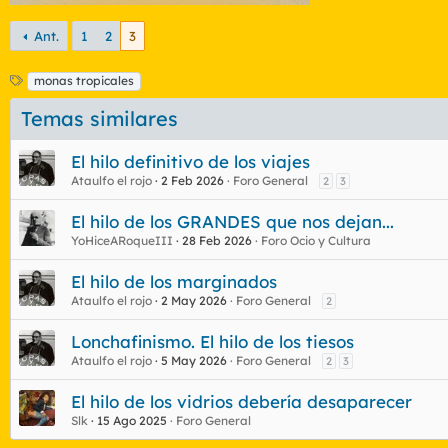
Ant.
1
2
3
E
monas tropicales
t
Temas similares
i
q
u
El hilo definitivo de los viajes
e
Ataulfo el rojo
2 Feb 2026
Foro General
2
3
t
a
El hilo de los GRANDES que nos dejan...
s
YoHiceARoqueIII
28 Feb 2026
Foro Ocio y Cultura
El hilo de los marginados
Ataulfo el rojo
2 May 2026
Foro General
2
Lonchafinismo. El hilo de los tiesos
Ataulfo el rojo
5 May 2026
Foro General
2
3
El hilo de los vidrios debería desaparecer
Slk
15 Ago 2025
Foro General