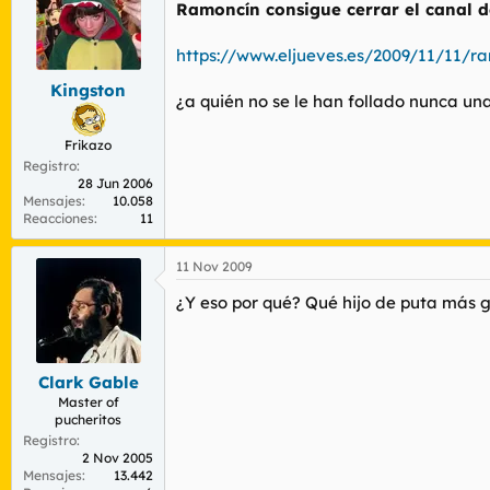
r
Ramoncín consigue cerrar el canal d
n
d
i
e
c
https://www.eljueves.es/2009/11/11/
l
i
t
o
Kingston
¿a quién no se le han follado nunca u
e
m
Frikazo
a
Registro
28 Jun 2006
Mensajes
10.058
Reacciones
11
11 Nov 2009
¿Y eso por qué? Qué hijo de puta más g
Clark Gable
Master of
pucheritos
Registro
2 Nov 2005
Mensajes
13.442