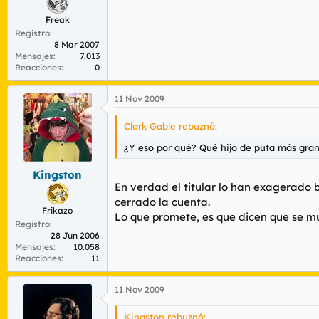
Freak
Registro
8 Mar 2007
Mensajes
7.013
Reacciones
0
11 Nov 2009
Clark Gable rebuznó:
¿Y eso por qué? Qué hijo de puta más grand
Kingston
En verdad el titular lo han exagerado 
cerrado la cuenta.
Frikazo
Lo que promete, es que dicen que se m
Registro
28 Jun 2006
Mensajes
10.058
Reacciones
11
11 Nov 2009
Kingston rebuznó: