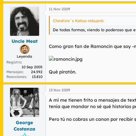
11 Nov 2009
Cheshire´s Katua rebuznó:
De todas formas, viendo lo poderoso que es 
Uncle Meat
Como gran fan de Ramoncín que soy -me 
Leyenda
Registro
10 Sep 2005
Qué piratón.
Mensajes
24.592
Reacciones
13.810
13 Nov 2009
A mí me tienen frito a mensajes de tex
tenía que mandar no sé qué historias p
Pero tú no cobras un canon por recibir
George
Costanza