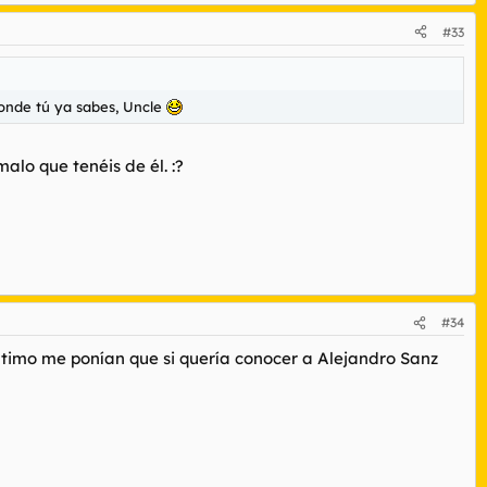
#33
 donde tú ya sabes, Uncle
lo que tenéis de él. :?
#34
último me ponían que si quería conocer a Alejandro Sanz