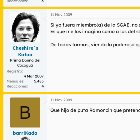
Reacciones
6
11 Nov 2009
Si yo fuera miembro(a) de la SGAE, no 
Es que me los imagino como a los del s
De todas formas, viendo lo poderoso que
Cheshire´s
Katua
Prima Donna del
Cocoguá
Registro
4 Mar 2007
Mensajes
5.485
Reacciones
4
11 Nov 2009
B
Que hijo de puta Ramoncin que pretende
barriKada