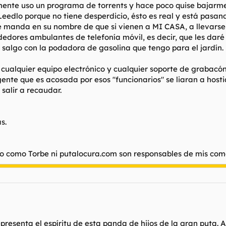
ente uso un programa de torrents y hace poco quise bajarme 
Leedlo porque no tiene desperdicio, ésto es real y está pasand
 que manda en su nombre de que si vienen a MI CASA, a llev
edores ambulantes de telefonía móvil, es decir, que les daré 
y salgo con la podadora de gasolina que tengo para el jardín.
lquier equipo electrónico y cualquier soporte de grabacón d
gente que es acosada por esos "funcionarios" se liaran a hostia
 salir a recaudar.
s.
o como Torbe ni putalocura.com son responsables de mis come
epresenta el espíritu de esta panda de hijos de la gran puta. A