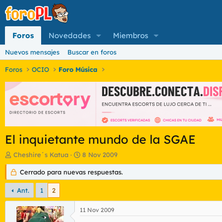
Foros
Novedades
Miembros
Nuevos mensajes
Buscar en foros
Foros
OCIO
Foro Música
El inquietante mundo de la SGAE
I
F
Cheshire´s Katua
8 Nov 2009
n
e
i
Cerrado para nuevas respuestas.
c
c
h
i
a
Ant.
1
2
a
d
d
e
11 Nov 2009
o
i