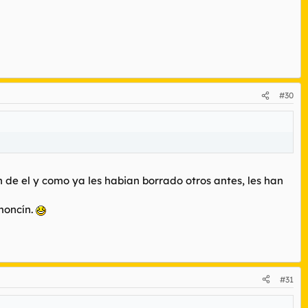
#30
 de el y como ya les habian borrado otros antes, les han
moncín.
#31