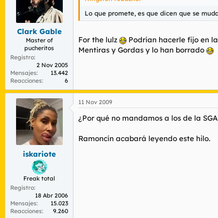
Lo que promete, es que dicen que se muda
Clark Gable
For the lulz
Podrían hacerle fijo en la
Master of
pucheritos
Mentiras y Gordas y lo han borrado
Registro
2 Nov 2005
Mensajes
13.442
Reacciones
6
11 Nov 2009
¿Por qué no mandamos a los de la SGAE
Ramoncín acabará leyendo este hilo.
iskariote
Freak total
Registro
18 Abr 2006
Mensajes
15.023
Reacciones
9.260