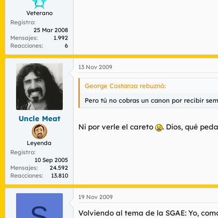
Veterano
Registro
25 Mar 2008
Mensajes
1.992
Reacciones
6
13 Nov 2009
George Costanza rebuznó:
Pero tú no cobras un canon por recibir se
Uncle Meat
Ni por verle el careto
. Dios, qué ped
Leyenda
Registro
10 Sep 2005
Mensajes
24.592
Reacciones
13.810
19 Nov 2009
S
Volviendo al tema de la SGAE: Yo, com