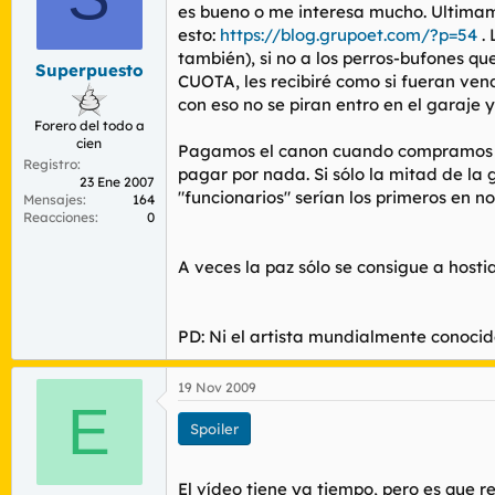
es bueno o me interesa mucho. Ultimam
esto:
https://blog.grupoet.com/?p=54
. 
también), si no a los perros-bufones
Superpuesto
CUOTA, les recibiré como si fueran vend
con eso no se piran entro en el garaje 
Forero del todo a
cien
Pagamos el canon cuando compramos cua
Registro
pagar por nada. Si sólo la mitad de la 
23 Ene 2007
"funcionarios" serían los primeros en no
Mensajes
164
Reacciones
0
A veces la paz sólo se consigue a hostia
PD: Ni el artista mundialmente conocid
19 Nov 2009
E
Spoiler
El vídeo tiene ya tiempo, pero es que r