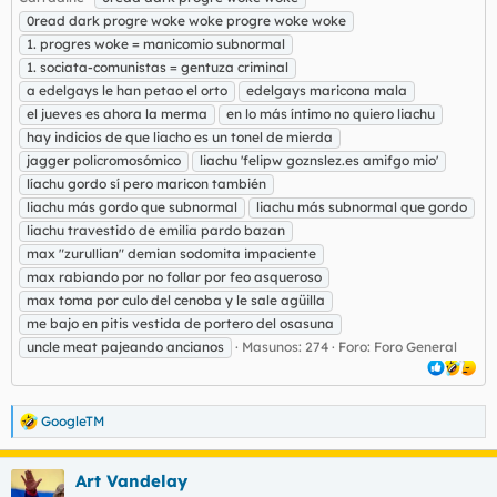
0read dark progre woke woke progre woke woke
1. progres woke = manicomio subnormal
1. sociata-comunistas = gentuza criminal
a edelgays le han petao el orto
edelgays maricona mala
el jueves es ahora la merma
en lo más íntimo no quiero liachu
hay indicios de que liacho es un tonel de mierda
jagger policromosómico
liachu 'felipw goznslez.es amifgo mio'
líachu gordo sí pero maricon también
liachu más gordo que subnormal
liachu más subnormal que gordo
liachu travestido de emilia pardo bazan
max "zurullian" demian sodomita impaciente
max rabiando por no follar por feo asqueroso
max toma por culo del cenoba y le sale agüilla
me bajo en pitis vestida de portero del osasuna
uncle meat pajeando ancianos
Masunos: 274
Foro:
Foro General
GoogleTM
R
e
a
Art Vandelay
c