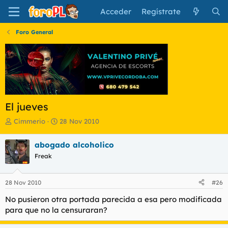
Acceder
Regístrate
Foro General
El jueves
I
F
Cimmerio
28 Nov 2010
n
e
i
c
abogado alcoholico
c
h
Freak
i
a
a
d
d
e
28 Nov 2010
#26
o
i
r
n
No pusieron otra portada parecida a esa pero modificada
d
i
para que no la censuraran?
e
c
l
i