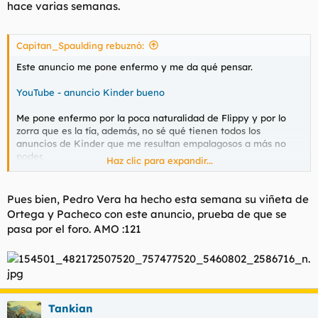
hace varias semanas.
Capitan_Spaulding rebuznó:
Este anuncio me pone enfermo y me da qué pensar.
YouTube - anuncio Kinder bueno
Me pone enfermo por la poca naturalidad de Flippy y por lo
zorra que es la tía, además, no sé qué tienen todos los
anuncios de Kinder que me resultan empalagosos a más no
poder.
Haz clic para expandir...
Sin embargo, este anuncio también me invita a la reflexión,
pues cada vez que lo veo me imagino cómo reaccionaría yo y
Pues bien, Pedro Vera ha hecho esta semana su viñeta de
en mi mente aparecen dos escenas. En una de ellas le digo a la
Ortega y Pacheco con este anuncio, prueba de que se
tía que se busque la vida y en la otra le digo que vale, le doy el
pasa por el foro. AMO :121
Kinder con la condición de ir al servicio y hacer guarreridas
varias. ¿Estoy enfermo o alguien piensa como yo?
Tankian