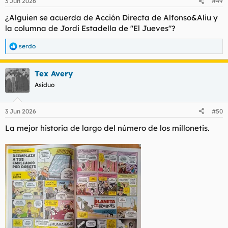
3 Jun 2026
#49
¿Alguien se acuerda de Acción Directa de Alfonso&Aliu y
la columna de Jordi Estadella de "El Jueves"?
serdo
R
e
a
Tex Avery
c
c
Asiduo
i
o
n
3 Jun 2026
#50
e
s
La mejor historia de largo del número de los millonetis.
: