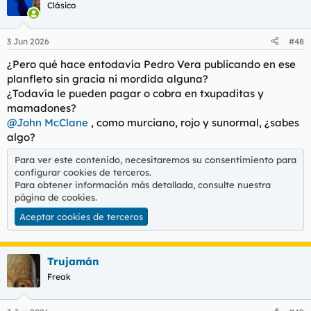
c
Clásico
i
o
n
3 Jun 2026
#48
e
s
¿Pero qué hace entodavía Pedro Vera publicando en ese
:
planfleto sin gracia ni mordida alguna?
¿Todavía le pueden pagar o cobra en txupaditas y
mamadones?
@John McClane
, como murciano, rojo y sunormal, ¿sabes
algo?
Para ver este contenido, necesitaremos su consentimiento para
configurar cookies de terceros.
Para obtener información más detallada, consulte nuestra
página de cookies
.
Aceptar cookies de terceros
Trujamán
Freak