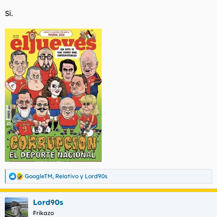
Sí.
GoogleTM
,
Relativo
y
Lord90s
R
e
a
Lord90s
c
c
Frikazo