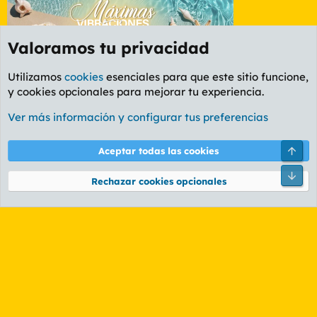
Valoramos tu privacidad
Utilizamos
cookies
esenciales para que este sitio funcione,
y cookies opcionales para mejorar tu experiencia.
Foro General
Ver más información y configurar tus preferencias
Cookies
PL OLDSTYLE AMARILLO
Cambiar fuente
Español (ES)
Arri
Aceptar todas las cookies
Contáctanos
Términos y reglas
Política de privacidad
Ayuda
R
Pie
S
Rechazar cookies opcionales
S
®
Community platform by XenForo
© 2010-2026 XenForo Ltd.