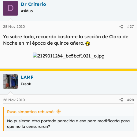
t
o
Dr Criterio
D
e
Asiduo
m
a
28 Nov 2010
#27
Yo sobre todo, recuerdo bastante la sección de Clara de
Noche en mi época de quince añero.
LAMF
Freak
28 Nov 2010
#28
Ruso simpatico rebuznó:
No pusieron otra portada parecida a esa pero modificada para
que no la censuraran?