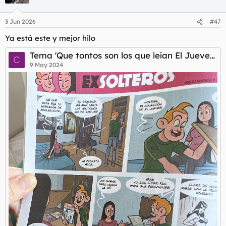
i
o
n
3 Jun 2026
#47
e
s
Ya está este y mejor hilo
:
Tema 'Que tontos son los que leían El Jueves hace 25 años y que listos los que lo leen ahora.'
C
9 May 2024