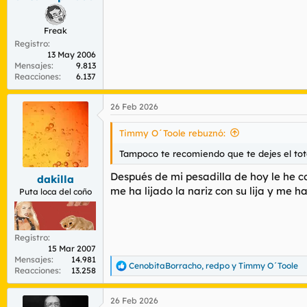
Freak
Registro
13 May 2006
Mensajes
9.813
Reacciones
6.137
26 Feb 2026
Timmy O´Toole rebuznó:
Tampoco te recomiendo que te dejes el toto
Después de mi pesadilla de hoy le he c
dakilla
me ha lijado la nariz con su lija y me 
Puta loca del coño
Registro
15 Mar 2007
Mensajes
14.981
CenobitaBorracho
,
redpo
y
Timmy O´Toole
R
Reacciones
13.258
e
a
26 Feb 2026
c