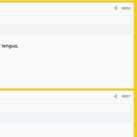
#856
r lengua.
#857