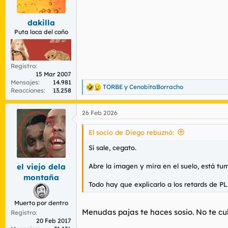
r
n
d
i
dakilla
e
c
l
i
Puta loca del coño
t
o
e
m
Registro
a
15 Mar 2007
Mensajes
14.981
TORBE
y
CenobitaBorracho
R
Reacciones
13.258
e
a
26 Feb 2026
c
c
i
El socio de Diego rebuznó:
o
n
Sí sale, cegato.
e
s
Abre la imagen y mira en el suelo, está tum
el viejo dela
:
montaña
Todo hay que explicarlo a los retards de PL
Muerto por dentro
Menudas pajas te haces sosio. No te cu
Registro
20 Feb 2017