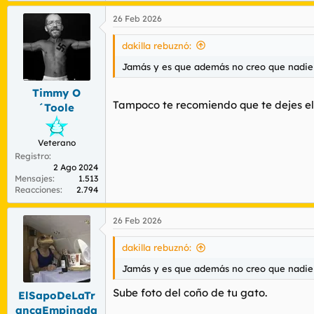
a
26 Feb 2026
c
c
i
dakilla rebuznó:
o
n
Jamás y es que además no creo que nadie
e
s
Timmy O
:
Tampoco te recomiendo que te dejes el 
´Toole
Veterano
Registro
2 Ago 2024
Mensajes
1.513
Reacciones
2.794
26 Feb 2026
dakilla rebuznó:
Jamás y es que además no creo que nadie
Sube foto del coño de tu gato.
ElSapoDeLaTr
ancaEmpinada