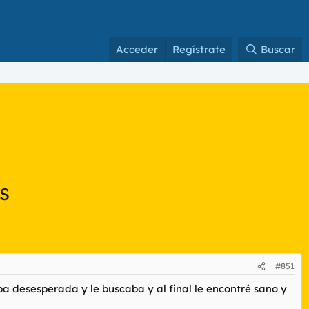
Acceder
Regístrate
Buscar
OS
#851
a desesperada y le buscaba y al final le encontré sano y