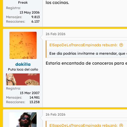
los cocinas.
Freak
Registro
13 May 2006
Mensajes
9.813
Reacciones
6.137
26 Feb 2026
ElSapoDeLaTrancaEmpinada rebuznó:
Ese día podrías invitarme a merendar, que d
Estaría encantada de conoceros para e
dakilla
Puta loca del coño
Registro
15 Mar 2007
Mensajes
14.981
Reacciones
13.258
26 Feb 2026
ElSapoDeLaTrancaEmpinada rebuznó: