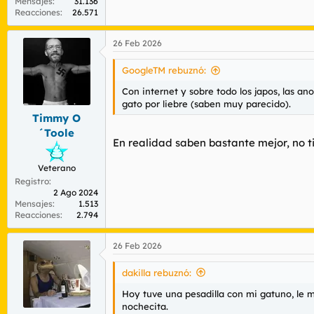
Mensajes
31.136
Reacciones
26.571
26 Feb 2026
GoogleTM rebuznó:
Con internet y sobre todo los japos, las a
gato por liebre (saben muy parecido).
Timmy O
´Toole
En realidad saben bastante mejor, no ti
Veterano
Registro
2 Ago 2024
Mensajes
1.513
Reacciones
2.794
26 Feb 2026
dakilla rebuznó:
Hoy tuve una pesadilla con mi gatuno, le 
nochecita.