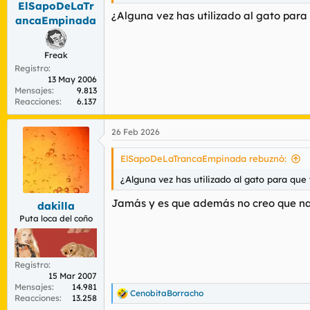
ElSapoDeLaTr
¿Alguna vez has utilizado al gato para
ancaEmpinada
Freak
Registro
13 May 2006
Mensajes
9.813
Reacciones
6.137
26 Feb 2026
ElSapoDeLaTrancaEmpinada rebuznó:
¿Alguna vez has utilizado al gato para que
Jamás y es que además no creo que na
dakilla
Puta loca del coño
Registro
15 Mar 2007
Mensajes
14.981
CenobitaBorracho
R
Reacciones
13.258
e