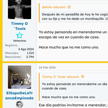
c
i
dakilla rebuznó:
o
n
Después de mi pesadilla de hoy le he cogid
e
con su lija y me ha dado un mordisquillo. 
s
Timmy O
:
´Toole
Yo estoy pensando en merendarme un dí
escapa de vez en cuando de casa.
Veterano
Registro
Hace mucho que no me como uno.
2 Ago 2024
Mensajes
1.513
Reacciones
2.794
26 Feb 2026
Timmy O´Toole rebuznó:
Yo estoy pensando en merendarme un día de
cuando de casa.
ElSapoDeLaTr
Hace mucho que no me como uno.
ancaEmpinada
Ese día podrías invitarme a merendar, 