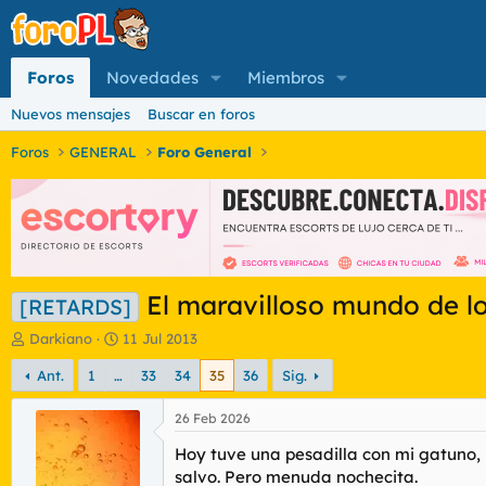
Foros
Novedades
Miembros
Nuevos mensajes
Buscar en foros
Foros
GENERAL
Foro General
El maravilloso mundo de l
[RETARDS]
I
F
Darkiano
11 Jul 2013
n
e
Ant.
1
…
33
34
35
36
Sig.
i
c
c
h
i
a
26 Feb 2026
a
d
Hoy tuve una pesadilla con mi gatuno, 
d
e
o
i
salvo. Pero menuda nochecita.