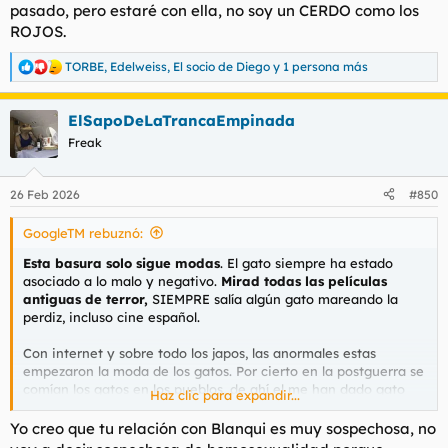
pasado, pero estaré con ella, no soy un CERDO como los
ROJOS.
TORBE
,
Edelweiss
,
El socio de Diego
y 1 persona más
R
e
a
ElSapoDeLaTrancaEmpinada
c
c
Freak
i
o
n
26 Feb 2026
#850
e
s
GoogleTM rebuznó:
:
Esta basura solo sigue modas
. El gato siempre ha estado
asociado a lo malo y negativo.
Mirad todas las películas
antiguas de terror,
SIEMPRE salía algún gato mareando la
perdiz, incluso cine español.
Con internet y sobre todo los japos, las anormales estas
empezaron la moda de los gatos. Por cierto en la postguerra se
comían los gatos en los pueblos, de ahí el me han dado gato
Haz clic para expandir...
por liebre (saben muy parecido).
Yo creo que tu relación con Blanqui es muy sospechosa, no
Blanki es simplemente una casualidad por una zorra del