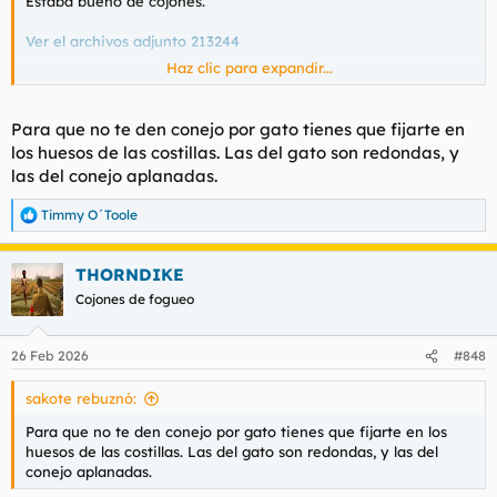
Estaba bueno de cojones.
Ver el archivos adjunto 213244
Haz clic para expandir...
No entiendo el porqué de que no jalemos más putos gatos.
Para que no te den conejo por gato tienes que fijarte en
los huesos de las costillas. Las del gato son redondas, y
las del conejo aplanadas.
Timmy O´Toole
R
e
a
THORNDIKE
c
c
Cojones de fogueo
i
o
n
26 Feb 2026
#848
e
s
sakote rebuznó:
:
Para que no te den conejo por gato tienes que fijarte en los
huesos de las costillas. Las del gato son redondas, y las del
conejo aplanadas.