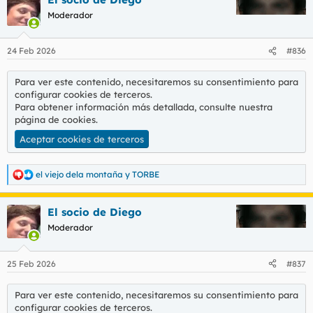
Moderador
24 Feb 2026
#836
Para ver este contenido, necesitaremos su consentimiento para
configurar cookies de terceros.
Para obtener información más detallada, consulte nuestra
página de cookies
.
Aceptar cookies de terceros
el viejo dela montaña
y
TORBE
R
e
a
El socio de Diego
c
c
Moderador
i
o
n
25 Feb 2026
#837
e
s
:
Para ver este contenido, necesitaremos su consentimiento para
configurar cookies de terceros.