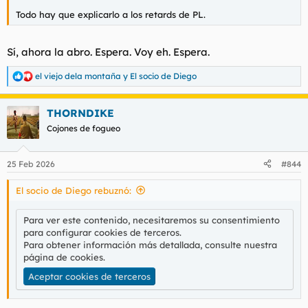
Todo hay que explicarlo a los retards de PL.
Sí, ahora la abro. Espera. Voy eh. Espera.
el viejo dela montaña
y
El socio de Diego
R
e
a
THORNDIKE
c
c
Cojones de fogueo
i
o
n
25 Feb 2026
#844
e
s
El socio de Diego rebuznó:
:
Para ver este contenido, necesitaremos su consentimiento
para configurar cookies de terceros.
Para obtener información más detallada, consulte nuestra
página de cookies
.
Aceptar cookies de terceros