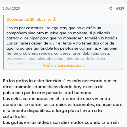
o
n
1 Oct 2025
#829
e
s
Codeisan de 20 rebuznó:
:
Eso es por castrarlos , so egoistas, que no queréis un
compañero sino otro mueble que no moleste, si pudierais
castrar a los hijos* para que no molestasen también lo hariáis.
Los animales deben de vivir enteros y no tener dos años de
agonía porque quitándole las pelotas se calman, sí, y también
tienen problemas renales, cánceres raros, debilidad ósea,
problemas neuonales, obesidad , síndromes de lol, baja
inmunología y olor de pies.
Haz clic para expandir...
*
@Perrino Chico
En los gatos la esterilización sí es más necesaria que en
otros animales domésticos donde hay exceso de
población por la irresponsabilidad humana.
Los celos continuados en el interior de una vivienda
donde no se notan los cambios estacionales, aunque dure
el alimento disponible... a largo plazo llevan a la
catástrofe.
Los gatos en las aldeas son diezmados cuando crían sin