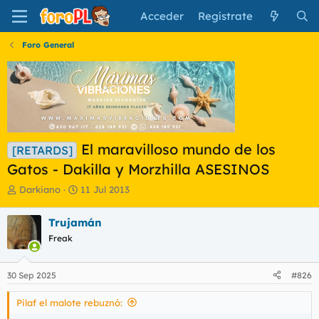
Acceder
Regístrate
Foro General
El maravilloso mundo de los
[RETARDS]
Gatos - Dakilla y Morzhilla ASESINOS
I
F
Darkiano
11 Jul 2013
n
e
i
c
Trujamán
c
h
Freak
i
a
a
d
d
e
30 Sep 2025
#826
o
i
r
n
Pilaf el malote rebuznó:
d
i
e
c