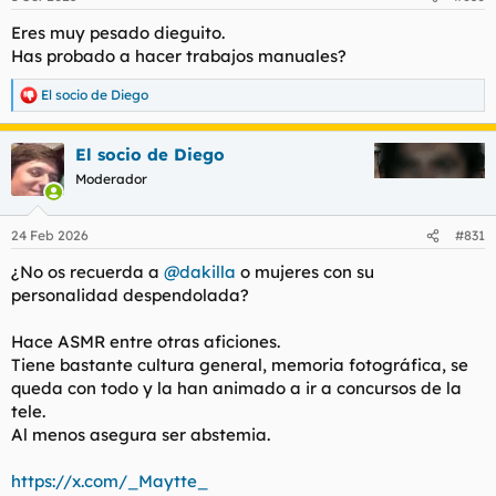
e
s
Eres muy pesado dieguito.
:
Has probado a hacer trabajos manuales?
El socio de Diego
R
e
a
El socio de Diego
c
c
Moderador
i
o
n
24 Feb 2026
#831
e
s
¿No os recuerda a
@dakilla
o mujeres con su
:
personalidad despendolada?
Hace ASMR entre otras aficiones.
Tiene bastante cultura general, memoria fotográfica, se
queda con todo y la han animado a ir a concursos de la
tele.
Al menos asegura ser abstemia.
https://x.com/_Maytte_