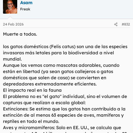
Asam
c
c
Freak
i
o
n
24 Feb 2026
#832
e
s
Muerte a todos.
:
los gatos domésticos (Felis catus) son una de las especies
invasoras más letales para la biodiversidad a nivel
mundial.
Aunque los vemos como mascotas adorables, cuando
están en libertad (ya sean gatos callejeros o gatos
domésticos que salen de casa) se convierten en
depredadores extremadamente eficientes.
El impacto real en la fauna
El problema no es "el gato" individual, sino el volumen de
capturas que realizan a escala global:
Extinciones: Se estima que los gatos han contribuido a la
extinción de al menos 63 especies de aves, mamíferos y
reptiles en todo el mundo.
Aves y micromamíferos: Solo en EE. UU., se calcula que