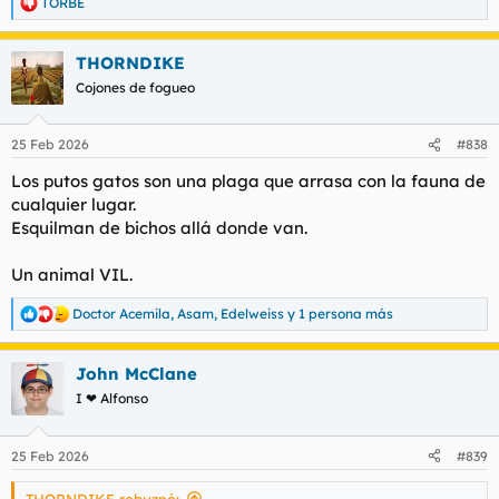
TORBE
R
e
a
THORNDIKE
c
c
Cojones de fogueo
i
o
n
25 Feb 2026
#838
e
s
Los putos gatos son una plaga que arrasa con la fauna de
:
cualquier lugar.
Esquilman de bichos allá donde van.
Un animal VIL.
Doctor Acemila
,
Asam
,
Edelweiss
y 1 persona más
R
e
a
John McClane
c
c
I ❤ Alfonso
i
o
n
25 Feb 2026
#839
e
s
THORNDIKE rebuznó: