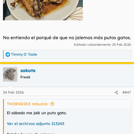
No entiendo el porqué de que no jalemos más putos gatos.
Editado cobardemente:
25 Feb 2026
Timmy O´Toole
R
e
a
sakote
c
c
Freak
i
o
n
26 Feb 2026
#847
e
s
THORNDIKE rebuznó:
:
El sábado me jalé un puto gato.
Ver el archivos adjunto 213243