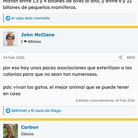
matan entre 1.3 y 4 billones de aves al año, y entre 6 y 22
billones de pequeños mamíferos.
el viejo dela montaña
R
e
a
John McClane
c
c
I ❤ Alfonso
i
o
n
24 Feb 2026
#833
e
s
por eso hay unas pocas asociaciones que esterilizan a las
:
colonias para que no sean tan numerosas.
pds: vivan los gatos. el mejor animal que se puede tener
en casa
Editado cobardemente:
24 Feb 2026
Sekhmet
y
El socio de Diego
R
e
a
Carbon
c
c
Clásico
i