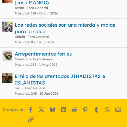
(caso MANGO)
Asam
Foro General
Masunos
114
23 Jun 2026
Las redes sociales son una mierda y malas
para la salud
Alduin
Foro General
Masunos
83
14 Jul 2026
Arrepentimientos foriles
Comando
Foro General
Masunos
156
1 May 2026
El hilo de los atentados JIHADISTAS e
ISLAMISTAS
miliu
Foro General
Masunos
248
10 Jun 2026
Facebook
X
Bluesky
LinkedIn
Reddit
Pinterest
Tumblr
WhatsA
Em
Compartir:
Enlace