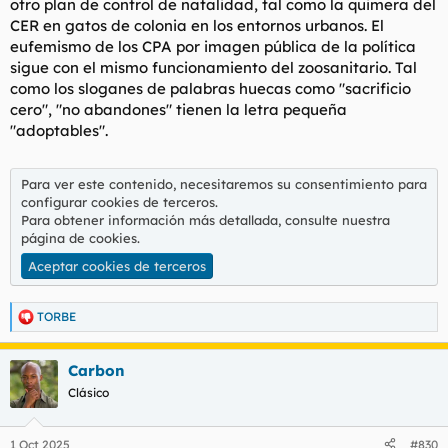
otro plan de control de natalidad, tal como la quimera del
CER en gatos de colonia en los entornos urbanos. El
eufemismo de los CPA por imagen pública de la política
sigue con el mismo funcionamiento del zoosanitario. Tal
como los sloganes de palabras huecas como "sacrificio
cero", "no abandones" tienen la letra pequeña
"adoptables".
Para ver este contenido, necesitaremos su consentimiento para
configurar cookies de terceros.
Para obtener información más detallada, consulte nuestra
página de cookies
.
Aceptar cookies de terceros
TORBE
R
e
a
Carbon
c
c
Clásico
i
o
n
1 Oct 2025
#830