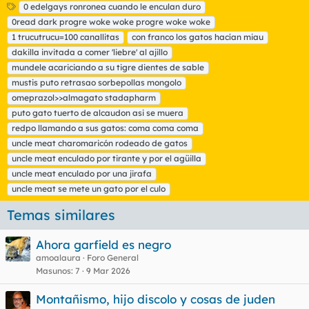
E
0 edelgays ronronea cuando le enculan duro
t
0read dark progre woke woke progre woke woke
i
1 trucutrucu=100 canallitas
con franco los gatos hacían miau
q
dakilla invitada a comer 'liebre' al ajillo
u
mundele acariciando a su tigre dientes de sable
e
t
mustis puto retrasao sorbepollas mongolo
a
omeprazol>>almagato stadapharm
s
puto gato tuerto de alcaudon asi se muera
redpo llamando a sus gatos: coma coma coma
uncle meat charomaricón rodeado de gatos
uncle meat enculado por tirante y por el agüilla
uncle meat enculado por una jirafa
uncle meat se mete un gato por el culo
Temas similares
Ahora garfield es negro
amoalaura
Foro General
Masunos
7
9 Mar 2026
Montañismo, hijo discolo y cosas de juden