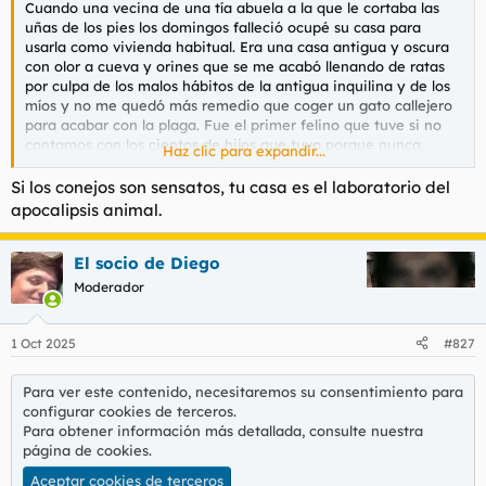
Cuando una vecina de una tía abuela a la que le cortaba las
l
i
uñas de los pies los domingos falleció ocupé su casa para
t
o
usarla como vivienda habitual. Era una casa antigua y oscura
e
con olor a cueva y orines que se me acabó llenando de ratas
m
por culpa de los malos hábitos de la antigua inquilina y de los
a
míos y no me quedó más remedio que coger un gato callejero
para acabar con la plaga. Fue el primer felino que tuve si no
contamos con los cientos de hijos que tuvo porque nunca
Haz clic para expandir...
llegué considerarlos realmente míos. El gato al que bauticé
como José Alfredo resultó ser una gata, y la muy puta se
Si los conejos son sensatos, tu casa es el laboratorio del
escapaba todas las noches por los tejados en busca de
apocalipsis animal.
experiencias orgíacas con todos los gatos de la vecindad:
castrados, sin castrar, solteros, casados, con hijos, tuertos,
obesos, escuálidos, con collar antipulgas, con sida... le daba a
El socio de Diego
todo.
Moderador
Al principio regalaba los gatitos por ahí o los dejaba en cajas
en los descapados pero en algún momento la situación se hizo
1 Oct 2025
#827
insostenible. Debido a mi incurable desidia algunos acabaron
creciendo demasiado y llegaron a edades peligrosas y más de
Para ver este contenido, necesitaremos su consentimiento para
uno acabó agrediéndome sin mediar palabra hasta hacerme
configurar cookies de terceros.
sangrar, así que acabé llamando al veterinario y el muy hijo de
Para obtener información más detallada, consulte nuestra
puta me quería cobrar ochenta euros sólo por esterilizarla, sin
página de cookies
.
contar con los medicamentos, que seguramente habrían hecho
subir la factura al doble. Total, que un día cogí una piedra y los
Aceptar cookies de terceros