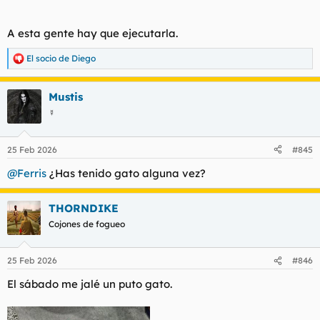
A esta gente hay que ejecutarla.
El socio de Diego
R
e
a
Mustis
c
c
☿
i
o
n
25 Feb 2026
#845
e
s
@Ferris
¿Has tenido gato alguna vez?
:
THORNDIKE
Cojones de fogueo
25 Feb 2026
#846
El sábado me jalé un puto gato.