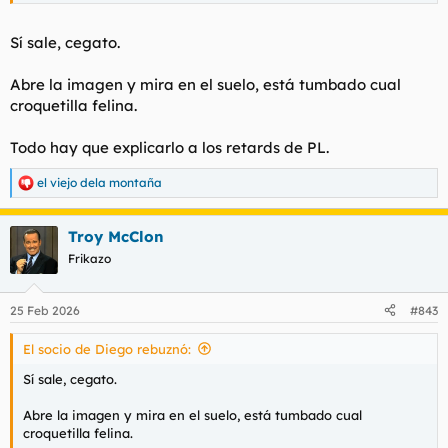
Sí sale, cegato.
Abre la imagen y mira en el suelo, está tumbado cual
croquetilla felina.
Todo hay que explicarlo a los retards de PL.
el viejo dela montaña
R
e
a
Troy McClon
c
c
Frikazo
i
o
n
25 Feb 2026
#843
e
s
El socio de Diego rebuznó:
:
Sí sale, cegato.
Abre la imagen y mira en el suelo, está tumbado cual
croquetilla felina.