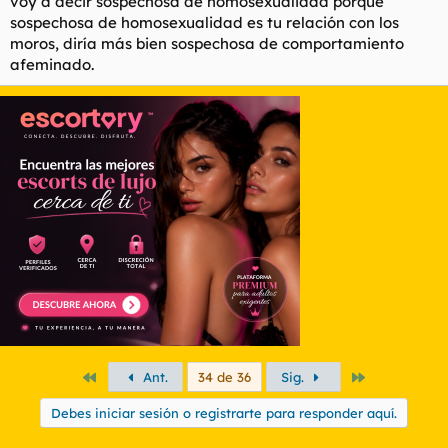
voy a decir sospechosa de homosexualidad porque
pasado, pero estaré con ella, no soy un CERDO como los
sospechosa de homosexualidad es tu relación con los
ROJOS.
moros, diría más bien sospechosa de comportamiento
afeminado.
Primero
Último
Ant.
34 de 36
Sig.
Debes iniciar sesión o registrarte para responder aquí.