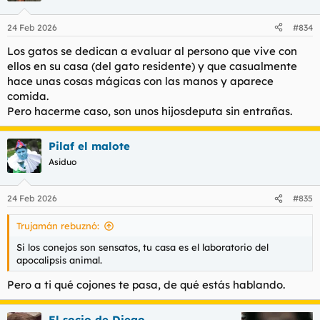
o
n
24 Feb 2026
#834
e
s
Los gatos se dedican a evaluar al persono que vive con
:
ellos en su casa (del gato residente) y que casualmente
hace unas cosas mágicas con las manos y aparece
comida.
Pero hacerme caso, son unos hijosdeputa sin entrañas.
Pilaf el malote
Asiduo
24 Feb 2026
#835
Trujamán rebuznó:
Si los conejos son sensatos, tu casa es el laboratorio del
apocalipsis animal.
Pero a ti qué cojones te pasa, de qué estás hablando.
El socio de Diego