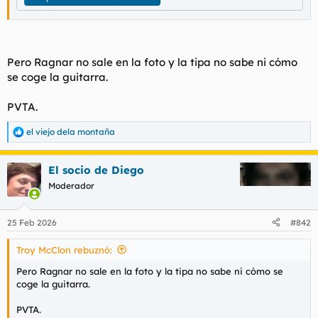
Pero Ragnar no sale en la foto y la tipa no sabe ni cómo
se coge la guitarra.
PVTA.
el viejo dela montaña
R
e
a
El socio de Diego
c
c
Moderador
i
o
n
25 Feb 2026
#842
e
s
Troy McClon rebuznó:
:
Pero Ragnar no sale en la foto y la tipa no sabe ni cómo se
coge la guitarra.
PVTA.