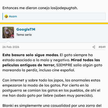
Entonces me dieron conejo losijodepugtah.
Asam
R
e
a
GoogleTM
c
c
Tema serio
i
o
n
26 Feb 2026
#849
e
s
Esta basura solo sigue modas
. El gato siempre ha
:
estado asociado a lo malo y negativo.
Mirad todas las
películas antiguas de terror,
SIEMPRE salía algún gato
mareando la perdiz, incluso cine español.
Con internet y sobre todo los japos, las anormales estas
empezaron la moda de los gatos. Por cierto en la
postguerra se comían los gatos en los pueblos, de ahí el
me han dado gato por liebre (saben muy parecido).
Blanki es simplemente una casualidad por una zorra del