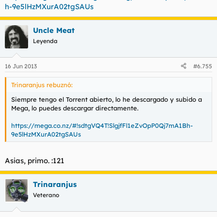
h-9e5lHzMXurA02tgSAUs
Uncle Meat
Leyenda
16 Jun 2013
#6.755
Trinaranjus rebuznó:
Siempre tengo el Torrent abierto, lo he descargado y subido a
Mega, lo puedes descargar directamente.
https://mega.co.nz/#!sdtgVQ4T!SlgjfFl1eZvOpP0Qj7mA1Bh-
9e5lHzMXurA02tgSAUs
Asias, primo. :121
Trinaranjus
Veterano