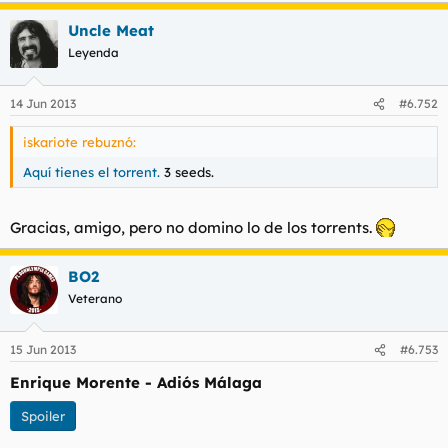
t
o
e
Uncle Meat
m
Leyenda
a
14 Jun 2013
#6.752
iskariote rebuznó:
Aquí tienes el torrent.
3 seeds.
Gracias, amigo, pero no domino lo de los torrents.
BO2
Veterano
15 Jun 2013
#6.753
Enrique Morente - Adiós Málaga
Spoiler