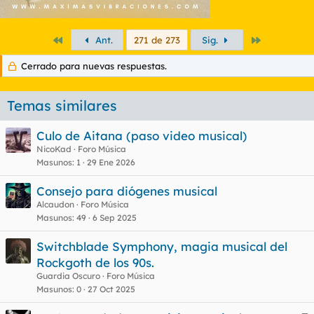
Primero
Último
Ant.
271 de 273
Sig.
Cerrado para nuevas respuestas.
Temas similares
Culo de Aitana (paso video musical)
NicoKad
Foro Música
Masunos
1
29 Ene 2026
Consejo para diógenes musical
Alcaudon
Foro Música
Masunos
49
6 Sep 2025
Switchblade Symphony, magia musical del
Rockgoth de los 90s.
Guardia Oscuro
Foro Música
Masunos
0
27 Oct 2025