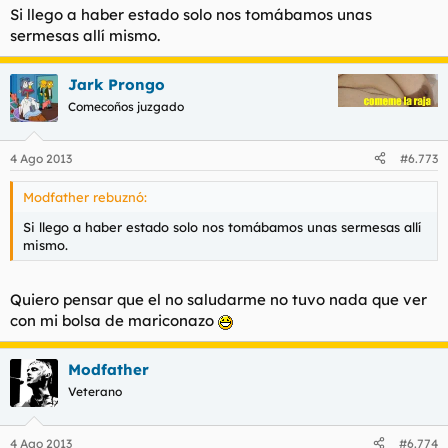
Si llego a haber estado solo nos tomábamos unas
sermesas allí mismo.
Jark Prongo
Comecoños juzgado
4 Ago 2013
#6.773
Modfather rebuznó:
Si llego a haber estado solo nos tomábamos unas sermesas allí
mismo.
Quiero pensar que el no saludarme no tuvo nada que ver
con mi bolsa de mariconazo
Modfather
Veterano
4 Ago 2013
#6.774