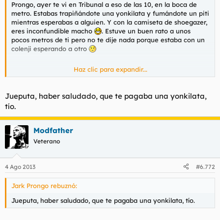
Prongo, ayer te vi en Tribunal a eso de las 10, en la boca de
metro. Estabas trapiñándote una yonkilata y fumándote un piti
mientras esperabas a alguien. Y con la camiseta de shoegazer,
eres inconfundible macho
. Estuve un buen rato a unos
pocos metros de ti pero no te dije nada porque estaba con un
colenji esperando a otro
Haz clic para expandir...
Para tranquilidad del personal tengo que decir que no había
quedado con Muezzina, sino con un tipo calvo
Jueputa, haber saludado, que te pagaba una yonkilata,
tío.
Modfather
Veterano
4 Ago 2013
#6.772
Jark Prongo rebuznó:
Jueputa, haber saludado, que te pagaba una yonkilata, tío.