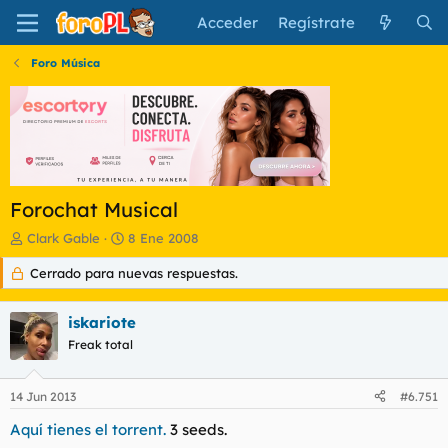
Acceder
Regístrate
Foro Música
Forochat Musical
I
F
Clark Gable
8 Ene 2008
n
e
Cerrado para nuevas respuestas.
i
c
c
h
i
a
iskariote
a
d
d
Freak total
e
o
i
r
n
14 Jun 2013
#6.751
d
i
e
c
Aquí tienes el torrent.
3 seeds.
l
i