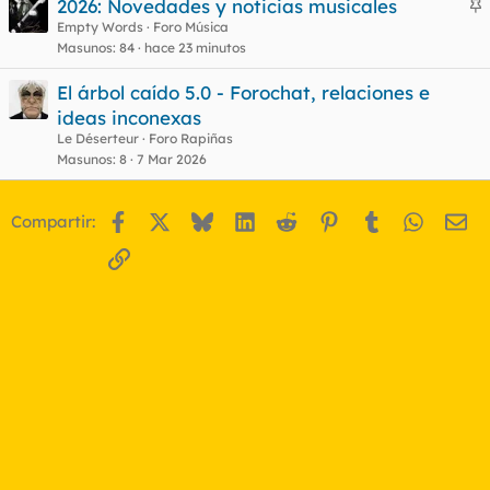
2026: Novedades y noticias musicales
n
Empty Words
Foro Música
Masunos
84
hace 23 minutos
c
l
El árbol caído 5.0 - Forochat, relaciones e
ideas inconexas
Le Déserteur
Foro Rapiñas
o
Masunos
8
7 Mar 2026
Facebook
X
Bluesky
LinkedIn
Reddit
Pinterest
Tumblr
WhatsA
Em
Compartir:
Enlace