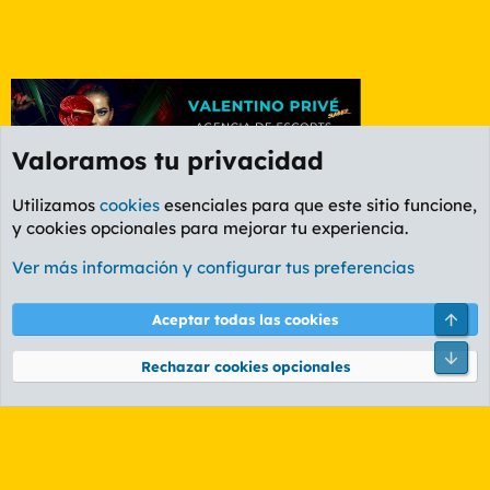
Valoramos tu privacidad
Utilizamos
cookies
esenciales para que este sitio funcione,
y cookies opcionales para mejorar tu experiencia.
Foro Música
Ver más información y configurar tus preferencias
Cookies
PL OLDSTYLE AMARILLO
Cambiar fuente
Español (ES)
Arri
Aceptar todas las cookies
Contáctanos
Términos y reglas
Política de privacidad
Ayuda
R
Pie
S
Rechazar cookies opcionales
S
®
Community platform by XenForo
© 2010-2026 XenForo Ltd.